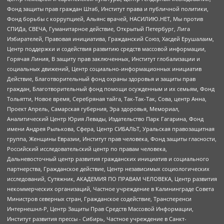
Фонд защиты прав граждан Штаб, Институт права и публичной политики,
Фонд борьбы с коррупцией, Альянс врачей, НАСИЛИЮ.НЕТ, Мы против
СПИДа, СВЕЧА, Гуманитарное действие, Открытый Петербург, Лига
Избирателей, Правовая инициатива, Гражданский Союз, Хасдей Ерушалаим,
Центр поддержки и содействия развитию средств массовой информации,
Горячая Линия, В защиту прав заключенных, Институт глобализации и
социальных движений, Центр социально-информационных инициатив
Действие, Благотворительный фонд охраны здоровья и защиты прав
граждан, Благотворительный фонд помощи осужденным и их семьям, Фонд
Тольятти, Новое время, Серебряная тайга, Так-Так-Так, Сова, центр Анна,
Проект Апрель, Самарская губерния, Эра здоровья, Мемориал,
Аналитический Центр Юрия Левады, Издательство Парк Гагарина, Фонд
имени Андрея Рылькова, Сфера, Центр СИБАЛЬТ, Уральская правозащитная
группа, Женщины Евразии, Институт прав человека, Фонд защиты гласности,
Российский исследовательский центр по правам человека,
Дальневосточный центр развития гражданских инициатив и социального
партнерства, Гражданское действие, Центр независимых социологических
исследований, Сутяжник, АКАДЕМИЯ ПО ПРАВАМ ЧЕЛОВЕКА, Центр развития
некоммерческих организаций, Частное учреждение в Калининграде Совета
Министров северных стран, Гражданское содействие, Трансперенси
Интернешнл-Р, Центр Защиты Прав Средств Массовой Информации,
Институт развития прессы - Сибирь, Частное учреждение в Санкт-