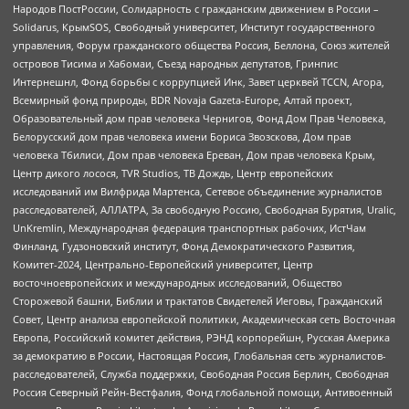
Народов ПостРоссии, Солидарность с гражданским движением в России –
Solidarus, КрымSOS, Свободный университет, Институт государственного
управления, Форум гражданского общества Россия, Беллона, Союз жителей
островов Тисима и Хабомаи, Съезд народных депутатов, Гринпис
Интернешнл, Фонд борьбы с коррупцией Инк, Завет церквей TCCN, Агора,
Всемирный фонд природы, BDR Novaja Gazeta-Europe, Алтай проект,
Образовательный дом прав человека Чернигов, Фонд Дом Прав Человека,
Белорусский дом прав человека имени Бориса Звозскова, Дом прав
человека Тбилиси, Дом прав человека Ереван, Дом прав человека Крым,
Центр дикого лосося, TVR Studios, ТВ Дождь, Центр европейских
исследований им Вилфрида Мартенса, Сетевое объединение журналистов
расследователей, АЛЛАТРА, За свободную Россию, Свободная Бурятия, Uralic,
UnKremlin, Международная федерация транспортных рабочих, ИстЧам
Финланд, Гудзоновский институт, Фонд Демократического Развития,
Комитет-2024, Центрально-Европейский университет, Центр
восточноевропейских и международных исследований, Общество
Сторожевой башни, Библии и трактатов Свидетелей Иеговы, Гражданский
Совет, Центр анализа европейской политики, Академическая сеть Восточная
Европа, Российский комитет действия, РЭНД корпорейшн, Русская Америка
за демократию в России, Настоящая Россия, Глобальная сеть журналистов-
расследователей, Служба поддержки, Свободная Россия Берлин, Свободная
Россия Северный Рейн-Вестфалия, Фонд глобальной помощи, Антивоенный