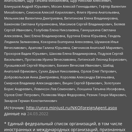
Анатольевич, Щур Татьяна Михайловна, Щур Николай Алексеевич,
Блинушов Андрей Юрьевич, Мосин Алексей Геннадьевич, Гефтер Валентин
Михайлович, Симонов Алексей Кириллович, Флиге Ирина Анатольевна,
Мельникова Валентина Дмитриевна, Вититинова Елена Владимировна,
Баженова Светлана Куприяновна, Максимов Сергей Владимирович, Беляев
Сергей Иванович, Голубева Елена Николаевна, Ганнушкина Светлана
Алексеевна, Закс Елена Владимировна, Буртина Елена Юрьевна, Гендель
Людмила Залмановна, Кокорина Екатерина Алексеевна, Шуманов Илья
Вячеславович, Арапова Галина Юрьевна, Свечников Анатолий Мариевич,
Прохоров Вадим Юрьевич, Шахова Елена Владимировна, Подузов Сергей
Васильевич, Протасова Ирина Вячеславовна, Литинский Леонид Борисович,
Лукашевский Сергей Маркович, Бахмин Вячеслав Иванович, Шабад
Анатолий Ефимович, Сухих Дарья Николаевна, Орлов Олег Петрович,
Добровольская Анна Дмитриевна, Королева Александра Евгеньевна,
Смирнов Владимир Александрович, Вицин Сергей Ефимович, Золотухин
Борис Андреевич, Левинсон Лев Семенович, Локшина Татьяна Иосифовна,
Орлов Олег Петрович, Полякова Мара Федоровна, Резник Генри Маркович,
Захаров Герман Константинович
Источник:
http://unro.minjust.ru/NKOForeignAgent.aspx
данные на
24.03.2022
* Единый федеральный список организаций, в том числе
иностранных и международных организаций, признанных