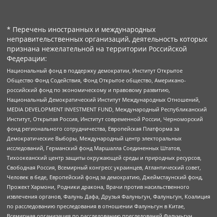
* Перечень иностранных и международных
неправительственных организаций, деятельность которых
признана нежелательной на территории Российской
Федерации:
Национальный фонд в поддержку демократии, Институт Открытое
Общество Фонд Содействия, Фонд Открытое общество, Американо-
российский фонд по экономическому и правовому развитию,
Национальный Демократический Институт Международных Отношений,
MEDIA DEVELOPMENT INVESTMENT FUND, Международный Республиканский
Институт, Открытая Россия, Институт современной России, Черноморский
фонд регионального сотрудничества, Европейская Платформа за
Демократические Выборы, Международный центр электоральных
исследований, Германский фонд Маршалла Соединенных Штатов,
Тихоокеанский центр защиты окружающей среды и природных ресурсов,
Свободная Россия, Всемирный конгресс украинцев, Атлантический совет,
Человек в беде, Европейский фонд за демократию, Джеймстаунский фонд,
Прожект Хармони, Родники дракона, Врачи против насильственного
извлечения органов, Фалунь Дафа, Друзья Фалуньгун, Фалуньгун, Коалиция
по расследованию преследования в отношении Фалуньгун в Китае,
Всемирная организация по расследованию преследований Фалуньгун,