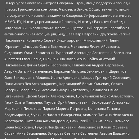
Петербурге Совета Министров Северных Стран, Фонд поддержки свободы
прессы, Гражданский контроль, Человек и Закон, Общественная комиссия
по сохранению наследия академика Сахарова, Информационное агентство
МЕМО. РУ, Институт региональной прессы, Институт Развития Свободы
Информации, Экозащита!-Женсовет, Общественный вердикт, Евразийская
антимонопольная ассоциация, Бедушев Петр Петрович, Дзугкоева Регина
Николаевна, Кривенко Сергей Владимирович, Милославский Павел
Юрьевич, Шнырова Ольга Вадимовна, Чанышева Лилия Айратовна,
Сидорович Ольга Борисовна, Туровский Александр Алексеевич, Васильева
Анастасия Евгеньевна, Ривина Анна Валерьевна, Бойко Анатолий
Николаевич, Дугин Сергей Георгиевич, Пивоваров Андрей Сергеевич,
Аверин Виталий Евгеньевич, Барахоев Магомед Бекханович, Шарипков
Олег Викторович, Мошель Ирина Ароновна, Шведов Григорий Сергеевич,
Пономарев Лев Александрович, Каргалицкий Борис Юльевич, Созаев
Валерий Валерьевич, Исламов Тимур Рифгатович, Романова Ольга
Евгеньевна, Щаров Сергей Алексадрович, Цирульников Борис Альбертович,
Гасан Ольга Павловна, Паутов Юрий Анатольевич, Верховский Александр
Маркович, Пислакова-Паркер Марина Петровна, Кочеткова Татьяна
Владимировна, Чуркина Наталья Валерьевна, Акимова Татьяна Николаевна,
Золотарева Екатерина Александровна, Рачинский Ян Збигневич, Жемкова
Елена Борисовна, Гудков Лев Дмитриевич, Илларионова Юлия Юрьевна,
Саранг Анна Васильевна, Захарова Светлана Сергеевна, Аверин Владимир