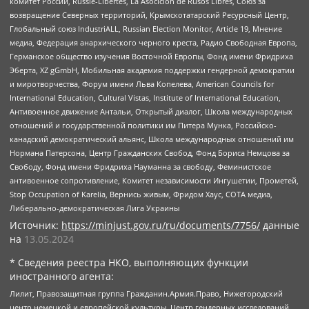
комитет России, Russie-Libertes, La Asocicion de Rusos Libres, Союз за
возвращение Северных территорий, Крымскотатарский Ресурсный Центр,
Глобальный союз IndustriALL, Russian Election Monitor, Article 19, Мнение
медиа, Федерация анархического черного креста, Радио Свободная Европа,
Германское общество изучения Восточной Европы, Фонд имени Фридриха
Эберта, XZ gGmbH, Мобильная академия поддержки гендерной демократии
и миротворчества, Форум имени Льва Копелева, American Councils for
International Education, Cultural Vistas, Institute of International Education,
Антивоенное движение Антальи, Открытый диалог, Школа международных
отношений и государственной политики им Питера Мунка, Российско-
канадский демократический альянс, Школа международных отношений им
Нормана Патерсона, Центр Гражданских Свобод, Фонд Бориса Немцова за
Свободу, Фонд имени Фридриха Науманна за свободу, Феминистское
антивоенное сопротивление, Комитет независимости Ингушетии, Прометей,
Stop Occupation of Karelia, Вернись живым, Фридом Хаус, СОТА медиа,
Либерально-демократическая Лига Украины
Источник:
https://minjust.gov.ru/ru/documents/7756/
данные
на
13.05.2024
* Сведения реестра НКО, выполняющих функции
иностранного агента:
Лилит, Правозащитная группа Гражданин.Армия.Право, Нижегородский
центр немецкой и европейской культуры, Центр гендерных исследований,