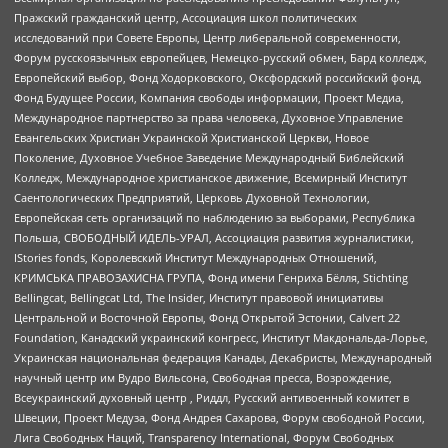
Пражский гражданский центр, Ассоциация школ политических
исследований при Совете Европы, Центр либеральной современности,
Форум русскоязычных европейцев, Немецко-русский обмен, Бард колледж,
Европейский выбор, Фонд Ходорковского, Оксфордский российский фонд,
Фонд Будущее России, Компания свободы информации, Проект Медиа,
Международное партнерство за права человека, Духовное Управление
Евангельских Христиан Украинской Христианской Церкви, Новое
Поколение, Духовное Учебное Заведение Международный Библейский
Колледж, Международное христианское движение, Всемирный Институт
Саентологических Предприятий, Церковь Духовной Технологии,
Европейская сеть организаций по наблюдению за выборами, Республика
Польша, СВОБОДНЫЙ ИДЕЛЬ-УРАЛ, Ассоциация развития журналистики,
IStories fonds, Королевский Институт Международных Отношений,
КРИМСЬКА ПРАВОЗАХИСНА ГРУПА, Фонд имени Генриха Бёлля, Stichting
Bellingcat, Bellingcat Ltd, The Insider, Институт правовой инициативы
Центральной и Восточной Европы, Фонд Открытой Эстонии, Calvert 22
Foundation, Канадский украинский конгресс, Институт Макдональда-Лорье,
Украинская национальная федерация Канады, Декабристы, Международный
научный центр им Вудро Вильсона, Свободная пресса, Возрождение,
Всеукраинский духовный центр , Риддл, Русский антивоенный комитет в
Швеции, Проект Медуза, Фонд Андрея Сахарова, Форум свободной России,
Лига Свободных Наций, Transparеncy International, Форум Свободных