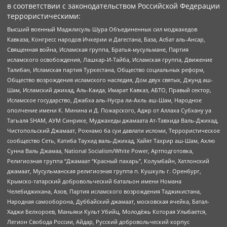
в соответствии с законодательством Российской Федерации
террористическими:
Высший военный Маджлисуль Шура Объединенных сил моджахедов
Кавказа, Конгресс народов Ичкерии и Дагестана, База, Асбат аль-Ансар,
Священная война, Исламская группа, Братья-мусульмане, Партия
исламского освобождения, Лашкар-И-Тайба, Исламская группа, Движение
Талибан, Исламская партия Туркестана, Общество социальных реформ,
Общество возрождения исламского наследия, Дом двух святых, Джунд аш-
Шам, Исламский джихад, Аль-Каида, Имарат Кавказ, АБТО, Правый сектор,
Исламское государство, Джабха аль-Нусра ли-Ахль аш-Шам, Народное
ополчение имени К. Минина и Д. Пожарского, Аджр от Аллаха Субхану уа
Тагьаля SHAM, АУМ Синрике, Муджахеды джамаата Ат-Тавхида Валь-Джихад,
Чистопольский Джамаат, Рохнамо ба суи давлати исломи, Террористическое
сообщество Сеть, Катиба Таухид валь-Джихад, Хайят Тахрир аш-Шам, Ахлю
Сунна Валь Джамаа, National Socialism/White Power, Артподготовка,
Религиозная группа “Джамаат “Красный пахарь”, Колумбайн, Хатлонский
джамаат, Мусульманская религиозная группа п. Кушкуль г. Оренбург,
Крымско-татарский добровольческий батальон имени Номана
Челебиджихана, Азов, Партия исламского возрождения Таджикистана,
Народная самооборона, Дуббайский джамаат, московская ячейка, Батал-
Хаджи Белхороев, Маньяки Культ Убийц, Молодёжь Которая Улыбается,
Легион Свобода России, Айдар, Русский добровольческий корпус