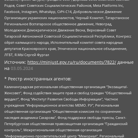
Родов, Совет Советских Социалистических Районов, Meta Platforms Inc,
Facebook, Instagram, WhatsApp, СИЧ-С14, Добровольческое Движение
Организации украинских националистов, Черный Комитет, Татарстанское
Региональное Всетатарское общественное движение, Невоград,
Молодежное Демократическое Движение Весна, Верховный Совет
Татарской Автономной Советской Социалистической Республики, Конгресс
ойрат-калмыцкого народа, Исполнительный комитет совета народных
депутатов Красноярского края, Этническое национальное объединение,
ЛГБТ, Я.МЫ Сергей Фургал
Источник:
https://minjust.gov.ru/ru/documents/7822/
данные
на
03.05.2024
* Реестр иностранных агентов:
Калининградская региональная общественная организация "Экозащита!-Женсовет", Фонд содействия защите прав и свобод граждан "Общественный вердикт", Фонд "Институт Развития Свободы Информации", Частное учреждение "Информационное агентство МЕМО. РУ", Региональная общественная организация "Общественная комиссия по сохранению наследия академика Сахарова", Фонд поддержки свободы прессы, Санкт-Петербургская общественная правозащитная организация "Гражданский контроль", Межрегиональная общественная организация "Информационно-просветительский центр "Мемориал", Региональный Фонд "Центр Защиты Прав Средств Массовой Информации", с 05.12.2023 Фонд "Центр Защиты Прав Средств массовой информации", Региональная общественная благотворительная организация помощи беженцам и мигрантам "Гражданское содействие", Негосударственное образовательное учреждение дополнительного профессионального образования (повышение квалификации) специалистов "АКАДЕМИЯ ПО ПРАВАМ ЧЕЛОВЕКА", Свердловская региональная общественная организация "Сутяжник", Автономная некоммерческая организация "Центр независимых социологических исследований", Союз общественных объединений "Российский исследовательский центр по правам человека", Региональное общественное учреждение научно-информационный центр "МЕМОРИАЛ", Некоммерческая организация "Фонд защиты гласности", Автономная некоммерческая организация "Институт прав человека", Городская общественная организация "Екатеринбургское общество "МЕМОРИАЛ", Городская общественная организация "Рязанское историко-просветительское и правозащитное общество "Мемориал" (Рязанский Мемориал), Челябинский региональный орган общественной самодеятельности – женское общественное объединение "Женщины Евразии", Челябинский региональный орган общественной самодеятельности "Уральская правозащитная группа", Фонд содействия защите здоровья и социальной справедливости имени Андрея Рылькова, Автономная Некоммерческая Организация "Аналитический Центр Юрия Левады", Автономная некоммерческая организация социальной поддержки населения "Проект Апрель", Региональная общественная организация помощи женщинам и детям, находящимся в кризисной ситуации "Информационно-методический центр "Анна", Фонд содействия развитию массовых коммуникаций и правовому просвещению "Так-так-Так", Фонд содействия устойчивому развитию "Серебряная тайга", Свердловский региональный общественный фонд социальных проектов "Новое время", "Idel.Реалии", Кавказ.Реалии, Крым.Реалии, Телеканал Настоящее Время, Татаро-башкирская служба Радио Свобода (Azatliq Radiosi), Радио Свободная Европа/Радио Свобода (PCE/PC), "Сибирь.Реалии", "Фактограф", Благотворительный фонд помощи осужденным и их семьям, Автономная некоммерческая организация "Институт глобализации и социальных движений", Фонд "В защиту прав заключенных", Частное учреждение "Центр поддержки и содействия развитию средств массовой информации", Пензенский региональный общественный благотворительный фонд "Гражданский союз", "Север.Реалии", Некоммерческая организация Фонд "Правовая инициатива", Общество с ограниченной ответственностью "Радио Свободная Европа/Радио Свобода", Чешское информационное агентство "MEDIUM-ORIENT", Красноярская региональная общественная организация "Мы против СПИДа", Камалягин Денис Николаевич, Маркелов Сергей Евгеньевич, Пономарев Лев Александрович, Савицкая Людмила Алексеевна, Автономная некоммерческая организация "Центр по работе с проблемой насилия "НАСИЛИЮ.НЕТ", Межрегиональный профессиональный союз работников здравоохранения "Альянс врачей", Юридическое лицо, зарегистрированное в Латвийской Республике, SIA "Medusa Project" (регистрационный номер 40103797863, дата регистрации 10.06.2014), Некоммерческая организация "Фонд по борьбе с коррупцией", Автономная некоммерческая организация "Институт права и публичной политики", Баданин Роман Сергеевич, Гликин Максим Александрович, Железнова Мария Михайловна, Лукьянова Юлия Сергеевна, Маетная Елизавета Витальевна, Маняхин Петр Борисович, Чуракова Ольга Владимировна, Ярош Юлия Петровна, Юридическое лицо "The Insider SIA", зарегистрированное в Риге, Латвийская Республика (дата регистрации 26.06.2015), являющееся администратором доменного имени интернет-издания "The Insider SIA", https://theins.ru, Постернак Алексей Евгеньевич, Рубин Михаил Аркадьевич, Анин Роман Александрович, Юридическое лицо Istories fonds, зарегистрированное в Латвийской Республике (регистрационный номер 50008295751, дата регистрации 24.02.2020), Великовский Дмитрий Александрович, Долинина Ирина Николаевна, Мароховская Алеся Алексеевна, Шлейнов Роман Юрьевич, Шмагун Олеся Валентиновна, Общество с ограниченной ответственностью "Альтаир 2021", Общество с ограниченной ответственностью "Вега 2021", Общество с ограниченной ответственностью "Главный редактор 2021", Общество с ограниченной ответственностью "Ромашки монолит", Важенков Артем Валерьевич, Ивановская областная общественная организация "Центр гендерных исследований", Гурман Юрий Альбертович, Медиапроект "ОВД-Инфо", Егоров Владимир Владимирович, Жилинский Владимир Александрович, Общество с ограниченной ответственностью "ЗП", Иванова София Юрьевна, Карезина Инна Павловна, Кильтау Екатерина Викторовна, Петров Алексей Викторович, Пискунов Сергей Евгеньевич, Смирнов Сергей Сергеевич, Тихонов Михаил Сергеевич, Общество с ограниченной ответственностью "ЖУРНАЛИСТ-ИНОСТРАННЫЙ АГЕНТ", Арапова Галина Юрьевна, Вольтская Татьяна Анатольевна, Американская компания "Mason G.E.S. Anonymous Foundation" (США), являющаяся владельцем интернет-издания https://mnews.world/, Компания "Stichting Bellingcat", зарегистрированная в Нидерландах (дата регистрации 11.07.2018), Захаров Андрей Вячеславович, Клепиковская Екатерина Дмитриевна, Общество с ограниченной ответственностью "МЕМО", Перл Роман Александрович, Симонов Евгений Алексеевич, Соловьева Елена Анатольевна, Сотников Даниил Владимирович, Сурначева Елизавета Дмитриевна, Автономная некоммерческая организация по защите прав человека и информированию населения "Якутия – Наше Мнение", Общество с ограниченной ответственностью "Москоу диджитал медиа", с 26.01.2023 Общество с ограниченной ответственностью "Чайка Белые сады", Ветошкина Валерия Валерьевна, Заговора Максим Александрович, Межрегиональное общественное движение "Российская ЛГБТ - сеть", Оленичев Максим Владимирович, Павлов Иван Юрьевич, Скворцова Елена Сергеевна, Общество с ограниченной ответственностью "Как бы инагент", Кочетков Игорь Викторович, Общество с ограниченной ответственностью "Честные выборы", Еланчик Олег Александрович, Общество с ограниченной ответственностью "Нобелевский призыв", Гималова Регина Эмилевна, Григорьев Андрей Валерьевич, Григорьева Алина Александровна, Ассоциация по содействию защите прав призывников, альтернативнослужащих и военнослужащих "Правозащитная группа "Гражданин.Армия.Право", Хисамова Регина Фаритовна, Автономная некоммерческая организация по реализации социально-правовых программ "Лилит", Дальневосточное общественное движение "Маяк", Санкт-Петербургская ЛГБТ-инициативная группа "Выход", Инициативная группа ЛГБТ+ "Реверс", Алексеев Андрей Викторович, Бекбулатова Таисия Львовна, Беляев Иван Михайлович, Владыкина Елена Сергеевна, Гельман Марат Александрович, Никульшина Вероника Юрьевна, Толоконникова Надежда Андреевна, Шендерович Виктор Анатольевич, Общество с ограниченной ответственностью "Данное сообщение", Общество с ограниченной ответственностью Издательский дом "Новая глава", Айнбиндер Александра Александровна, Московский комьюнити-центр для ЛГБТ+инициатив, Благотворительный фонд развития филантропии, Deutsche Welle (Германия, Kurt-Schumacher-Strasse 3, 53113 Bonn), Борзунова Мария Михайловна, Воробьев Виктор Викторович, Голубева Анна Львовна, Константинова Алла Михайловна, Малкова Ирина Владимировна, Мурадов Мурад Абдулгалимович, Осетинская Елизавета Николаевна, Понасенков Евгений Николаевич, Ганапольский Матвей Юрьевич, Киселев Евгений Алексеевич, Борухович Ирина Григорьевна, Дремин Иван Тимофеевич, Дубровский Дмитрий Викторович, Красноярская региональная общественная организация поддержки и развития альтернативных образовательных технологий и межкультурных коммуникаций "ИНТЕРРА", Маяковская Екатерина Алексеевна, Фейгин Марк Захарович, Филимонов Андрей Викторович, Дзугкоева Регина Николаевна, Доброхотов Роман Александрович, Дудь Юрий Александрович, Елкин Сергей Владимирович, Кругликов Кирилл Игоревич, Сабунаева Мария Леонидовна, Семенов Алексей Владимирович, Шаинян Карен Багратович, Шульман Екатерина Михайловна, Асафьев Артур Валерьевич, Вахштайн Виктор Семенович, Венедиктов Алексей Алексеевич, Лушникова Екатерина Евгеньевна, Волков Леонид Михайлович, Невзоров Александр Глебович, Пархоменко Сергей Борисович, Сироткин Ярослав Николаевич, Кара-Мурза Владимир Владимирович, Баранова Наталья Владимировна, Гозман Леонид Яковлевич, Кагарлицкий Борис Юльевич, Климарев Михаил Валерьевич, Милов Владимир Станиславович, Автономная некоммерческая организация Краснодарский центр современного искусства "Типография", Моргенштерн Алишер Тагирович, Соболь Любовь Эдуардовна, Общество с ограниченной ответственностью "ЛИЗА НОРМ", Каспаров Гарри Кимович, Ходорковский Михаил Борисович, Общество с ограниченной ответственностью "Апрельские тезисы", Данилович Ирина Брониславовна, Кашин Олег Владимирович, Петров Николай Владимирович, Пивоваров Алексей Владимирович, Соколов Михаил Владимирович, Цветкова Юлия Владимировна, Чичваркин Евгений Александрович, Комитет против пыток/Команда против пыток, Общество с ограниченной ответственностью "Первый научный", Общество с ограниченной ответственностью "Вертолет и ко", Белоцерковская Вероника Борисовна, Кац Максим Евгеньевич, Лазарева Татьяна Юрьевна, Шаведдинов Руслан Табризович, Яшин Илья Валерьевич, Общество с ограниченной ответственностью "Иноагент ААВ", Алешковский Дмитрий Петрович, Альбац Евгения Марковна, Быков Дмитрий Львович, Галямина Юлия Евгеньевна, Лойко Сергей Леонидович, Мартынов Кирилл Константинович, Медведев Сергей Александрович, Крашенинников Федор Геннадиевич, Гордеева Катерина Вл