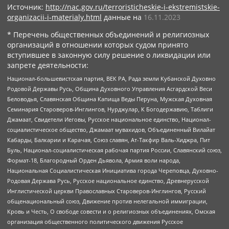
Источник:
http://nac.gov.ru/terroristicheskie-i-ekstremistskie-
organizacii-i-materialy.html
данные на
16.11.2023
* Перечень общественных объединений и религиозных
организаций в отношении которых судом принято
вступившее в законную силу решение о ликвидации или
запрете деятельности:
Национал-большевистская партия, ВЕК РА, Рада земли Кубанской Духовно
Родовой Державы Русь, Община Духовного Управления Асгардской Веси
Беловодья, Славянская Община Капища Веды Перуна, Мужская Духовная
Семинария Староверов-Инглингов, Нурджулар, К Богодержавию, Таблиги
Джамаат, Свидетели Иеговы, Русское национальное единство, Национал-
социалистическое общество, Джамаат мувахидов, Объединенный Вилайат
Кабарды, Балкарии и Карачая, Союз славян, Ат-Такфир Валь-Хиджра, Пит
Буль, Национал-социалистическая рабочая партия России, Славянский союз,
Формат-18, Благородный Орден Дьявола, Армия воли народа,
Национальная Социалистическая Инициатива города Череповца, Духовно-
Родовая Держава Русь, Русское национальное единство, Древнерусской
Инглистической церкви Православных Староверов-Инглингов, Русский
общенациональный союз, Движение против нелегальной иммиграции,
Кровь и Честь, О свободе совести и о религиозных объединениях, Омская
организация общественного политического движения Русское