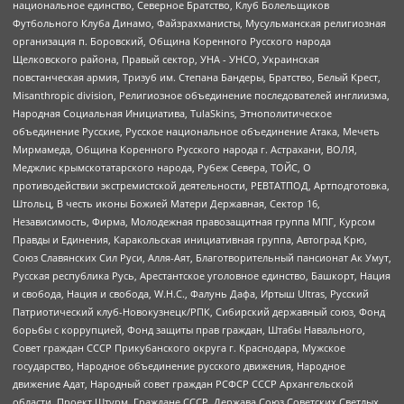
национальное единство, Северное Братство, Клуб Болельщиков
Футбольного Клуба Динамо, Файзрахманисты, Мусульманская религиозная
организация п. Боровский, Община Коренного Русского народа
Щелковского района, Правый сектор, УНА - УНСО, Украинская
повстанческая армия, Тризуб им. Степана Бандеры, Братство, Белый Крест,
Misanthropic division, Религиозное объединение последователей инглиизма,
Народная Социальная Инициатива, TulaSkins, Этнополитическое
объединение Русские, Русское национальное объединение Атака, Мечеть
Мирмамеда, Община Коренного Русского народа г. Астрахани, ВОЛЯ,
Меджлис крымскотатарского народа, Рубеж Севера, ТОЙС, О
противодействии экстремистской деятельности, РЕВТАТПОД, Артподготовка,
Штольц, В честь иконы Божией Матери Державная, Сектор 16,
Независимость, Фирма, Молодежная правозащитная группа МПГ, Курсом
Правды и Единения, Каракольская инициативная группа, Автоград Крю,
Союз Славянских Сил Руси, Алля-Аят, Благотворительный пансионат Ак Умут,
Русская республика Русь, Арестантское уголовное единство, Башкорт, Нация
и свобода, Нация и свобода, W.H.С., Фалунь Дафа, Иртыш Ultras, Русский
Патриотический клуб-Новокузнецк/РПК, Сибирский державный союз, Фонд
борьбы с коррупцией, Фонд защиты прав граждан, Штабы Навального,
Совет граждан СССР Прикубанского округа г. Краснодара, Мужское
государство, Народное объединение русского движения, Народное
движение Адат, Народный совет граждан РСФСР СССР Архангельской
области, Проект Штурм, Граждане СССР, Держава Союз Советских Светлых