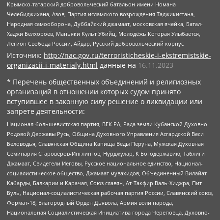
Крымско-татарский добровольческий батальон имени Номана
Челебиджихана, Азов, Партия исламского возрождения Таджикистана,
Народная самооборона, Дуббайский джамаат, московская ячейка, Батал-
Хаджи Белхороев, Маньяки Культ Убийц, Молодёжь Которая Улыбается,
Легион Свобода России, Айдар, Русский добровольческий корпус
Источник:
http://nac.gov.ru/terroristicheskie-i-ekstremistskie-
organizacii-i-materialy.html
данные на
16.11.2023
* Перечень общественных объединений и религиозных
организаций в отношении которых судом принято
вступившее в законную силу решение о ликвидации или
запрете деятельности:
Национал-большевистская партия, ВЕК РА, Рада земли Кубанской Духовно
Родовой Державы Русь, Община Духовного Управления Асгардской Веси
Беловодья, Славянская Община Капища Веды Перуна, Мужская Духовная
Семинария Староверов-Инглингов, Нурджулар, К Богодержавию, Таблиги
Джамаат, Свидетели Иеговы, Русское национальное единство, Национал-
социалистическое общество, Джамаат мувахидов, Объединенный Вилайат
Кабарды, Балкарии и Карачая, Союз славян, Ат-Такфир Валь-Хиджра, Пит
Буль, Национал-социалистическая рабочая партия России, Славянский союз,
Формат-18, Благородный Орден Дьявола, Армия воли народа,
Национальная Социалистическая Инициатива города Череповца, Духовно-