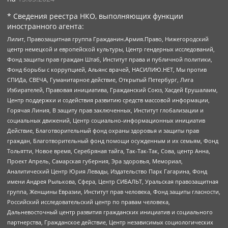
* Сведения реестра НКО, выполняющих функции
иностранного агента:
Лилит, Правозащитная группа Гражданин.Армия.Право, Нижегородский
центр немецкой и европейской культуры, Центр гендерных исследований,
Фонд защиты прав граждан Штаб, Институт права и публичной политики,
Фонд борьбы с коррупцией, Альянс врачей, НАСИЛИЮ.НЕТ, Мы против
СПИДа, СВЕЧА, Гуманитарное действие, Открытый Петербург, Лига
Избирателей, Правовая инициатива, Гражданский Союз, Хасдей Ерушалаим,
Центр поддержки и содействия развитию средств массовой информации,
Горячая Линия, В защиту прав заключенных, Институт глобализации и
социальных движений, Центр социально-информационных инициатив
Действие, Благотворительный фонд охраны здоровья и защиты прав
граждан, Благотворительный фонд помощи осужденным и их семьям, Фонд
Тольятти, Новое время, Серебряная тайга, Так-Так-Так, Сова, центр Анна,
Проект Апрель, Самарская губерния, Эра здоровья, Мемориал,
Аналитический Центр Юрия Левады, Издательство Парк Гагарина, Фонд
имени Андрея Рылькова, Сфера, Центр СИБАЛЬТ, Уральская правозащитная
группа, Женщины Евразии, Институт прав человека, Фонд защиты гласности,
Российский исследовательский центр по правам человека,
Дальневосточный центр развития гражданских инициатив и социального
партнерства, Гражданское действие, Центр независимых социологических