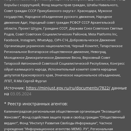
борьбы с коррупцией, Фонд защиты прав граждан, Штабы Навального,
Совет граждан СССР Прикубанского округа г. Краснодара, Мужское
государство, Народное объединение русского движения, Народное
движение Адат, Народный совет граждан РСФСР СССР Архангельской
области, Проект Штурм, Граждане СССР, Держава Союз Советских Светлых
Родов, Совет Советских Социалистических Районов, Meta Platforms Inc,
Facebook, Instagram, WhatsApp, СИЧ-С14, Добровольческое Движение
Организации украинских националистов, Черный Комитет, Татарстанское
Региональное Всетатарское общественное движение, Невоград,
Молодежное Демократическое Движение Весна, Верховный Совет
Татарской Автономной Советской Социалистической Республики, Конгресс
ойрат-калмыцкого народа, Исполнительный комитет совета народных
депутатов Красноярского края, Этническое национальное объединение,
ЛГБТ, Я.МЫ Сергей Фургал
Источник:
https://minjust.gov.ru/ru/documents/7822/
данные
на
03.05.2024
* Реестр иностранных агентов:
Калининградская региональная общественная организация "Экозащита!-Женсовет", Фонд содействия защите прав и свобод граждан "Общественный вердикт", Фонд "Институт Развития Свободы Информации", Частное учреждение "Информационное агентство МЕМО. РУ", Региональная общественная организация "Общественная комиссия по сохранению наследия академика Сахарова", Фонд поддержки свободы прессы, Санкт-Петербургская общественная правозащитная организация "Гражданский контроль", Межрегиональная общественная организация "Информационно-просветительский центр "Мемориал", Региональный Фонд "Центр Защиты Прав Средств Массовой Информации", с 05.12.2023 Фонд "Центр Защиты Прав Средств массовой информации", Региональная общественная благотворительная организация помощи беженцам и мигрантам "Гражданское содействие", Негосударственное образовательное учреждение дополнительного профессионального образования (повышение квалификации) специалистов "АКАДЕМИЯ ПО ПРАВАМ ЧЕЛОВЕКА", Свердловская региональная общественная организация "Сутяжник", Автономная некоммерческая организация "Центр независимых социологических исследований", Союз общественных объединений "Российский исследовательский центр по правам человека", Региональное общественное учреждение научно-информационный центр "МЕМОРИАЛ", Некоммерческая организация "Фонд защиты гласности", Автономная некоммерческая организация "Институт прав человека", Городская общественная организация "Екатеринбургское общество "МЕМОРИАЛ", Городская общественная организация "Рязанское историко-просветительское и правозащитное общество "Мемориал" (Рязанский Мемориал), Челябинский региональный орган общественной самодеятельности – женское общественное объединение "Женщины Евразии", Челябинский региональный орган общественной самодеятельности "Уральская правозащитная группа", Фонд содействия защите здоровья и социальной справедливости имени Андрея Рылькова, Автономная Некоммерческая Организация "Аналитический Центр Юрия Левады", Автономная некоммерческая организация социальной поддержки населения "Проект Апрель", Региональная общественная организация помощи женщинам и детям, находящимся в кризисной ситуации "Информационно-методический центр "Анна", Фонд содействия развитию массовых коммуникаций и правовому просвещению "Так-так-Так", Фонд содействия устойчивому развитию "Серебряная тайга", Свердловский региональный общественный фонд социальных проектов "Новое время", "Idel.Реалии", Кавказ.Реалии, Крым.Реалии, Телеканал Настоящее Время, Татаро-башкирская служба Радио Свобода (Azatliq Radiosi), Радио Свободная Европа/Радио Свобода (PCE/PC), "Сибирь.Реалии", "Фактограф", Благотворительный фонд помощи осужденным и их семьям, Автономная некоммерческая организация "Институт глобализации и социальных движений", Фонд "В защиту прав заключенных", Частное учреждение "Центр поддержки и содействия развитию средств массовой информации", Пензенский региональный общественный благотворительный фонд "Гражданский союз", "Север.Реалии", Некоммерческая организация Фонд "Правовая инициатива", Общество с ограниченной ответственностью "Радио Свободная Европа/Радио Свобода", Чешское информационное агентство "MEDIUM-ORIENT", Красноярская региональная общественная организация "Мы против СПИДа", Камалягин Денис Николаевич, Маркелов Сергей Евгеньевич, Пономарев Лев Александрович, Савицкая Людмила Алексеевна, Автономная некоммерческая организация "Центр по работе с проблемой насилия "НАСИЛИЮ.НЕТ", Межрегиональный профессиональный союз работников здравоохранения "Альянс врачей", Юридическое лицо, зарегистрированное в Латвийской Республике, SIA "Medusa Project" (регистрационный номер 40103797863, дата регистрации 10.06.2014), Некоммерческая организация "Фонд по борьбе с коррупцией", Автономная некоммерческая организация "Институт права и публичной политики", Баданин Роман Сергеевич, Гликин Максим Александрович, Железнова Мария Михайловна, Лукьянова Юлия Сергеевна, Маетная Елизавета Витальевна, Маняхин Петр Борисович, Чуракова Ольга Владимировна, Ярош Юлия Петровна, Юридическое лицо "The Insider SIA", зарегистрированное в Риге, Латвийская Республика (дата регистрации 26.06.2015), являющееся администратором доменного имени интернет-издания "The Insider SIA", https://theins.ru, Постернак Алексей Евгеньевич, Рубин Михаил Аркадьевич, Анин Роман Александрович, Юридическое лицо Istories fonds, зарегистрированное в Латвийской Республике (регистрационный номер 50008295751, дата регистрации 24.02.2020), Великовский Дмитрий Александрович, Долинина Ирина Николаевна, Мароховская Алеся Алексеевна, Шлейнов Роман Юрьевич, Шмагун Олеся Валентиновна, Общество с ограниченной ответственностью "Альтаир 2021", Общество с ограниченной ответственностью "Вега 2021", Общество с ограниченной ответственностью "Главный редактор 2021", Общество с ограниченной ответственностью "Ромашки монолит", Важенков Артем Валерьевич, Ивановская областная общественная организация "Центр гендерных исследований", Гурман Юрий Альбертович, Медиапроект "ОВД-Инфо", Егоров Владимир Владимирович, Жилинский Владимир Александрович, Общество с ограниченной ответственностью "ЗП", Иванова София Юрьевна, Карезина Инна Павловна, Кильтау Екатерина Викторовна, Петров Алексей Викторович, Пискунов Сергей Евгеньевич, Смирнов Сергей Сергеевич, Тихонов Михаил Сергеевич, Общество с ограниченной ответственностью "ЖУРНАЛИСТ-ИНОСТРАННЫЙ АГЕНТ", Арапова Галина Юрьевна, Вольтская Татьяна Анатольевна, Американская компания "Mason G.E.S. Anonymous Foundation" (США), являющаяся владельцем интернет-издания https://mnews.world/, Компания "Stichting Bellingcat", зарегистрированная в Нидерландах (дата регистрации 11.07.2018), Захаров Андрей Вячеславович, Клепиковская Екатерина Дмитриевна, Общество с ограниченной ответственностью "МЕМО", Перл Роман Александрович, Симонов Евгений Алексеевич, Соловьева Елена Анатольевна, Сотников Даниил Владимирович, Сурначева Елизавета Дмитриевна, Автономная некоммерческая организация по защите прав человека и информированию населения "Якутия – Наше Мнение", Общество с ограниченной ответственностью "Москоу диджитал медиа", с 26.01.2023 Общество с ограниченной ответственностью "Чайка Белые сады", Ветошкина Валерия Валерьевна, Заговора Максим Александрович, Межрегиональное общественное движение "Российская ЛГБТ - сеть", Оленичев Максим Владимирович, Павлов Иван Юрьевич, Скворцова Елена Сергеевна, Общество с ограниченной ответственностью "Как бы инагент", Кочетков Игорь Викторович, Общество с ограниченной ответственностью "Честные выборы", Еланчик Олег Александрович, Общество с ограниченной ответственностью "Нобелевский призыв", Гималова Регина Эмилевна, Григорьев Андрей Валерьевич, Григорьева Алина Александровна, Ассоциация по содействию защите прав призывников, альтернативнослужащих и военнослужащих "Правозащитная группа "Гражданин.Армия.Право", Хисамова Регина Фаритовна, Автономная некоммерческая организация по реализации социально-правовых программ "Лилит", Дальневосточное общественное движение "Маяк", Санкт-Петербургская ЛГБТ-инициативная группа "Выход", Инициативная группа ЛГБТ+ "Реверс", Алексеев Андрей Викторович, Бекбулатова Таисия Львовна, Беляев Иван Михайлович, Владыкина Елена Сергеевна, Гельман Марат Александрович, Никульшина Вероника Юрьевна, Толоконникова Надежда Андреевна, Шендерович Виктор Анатольевич, Общество с ограниченной ответственностью "Данное сообщение", Общество с ограниченной ответственностью Издательский дом "Новая глава", Айнбиндер Александра Александровна, Московский комьюнити-центр для ЛГБТ+инициатив, Благотворительный фонд развития филантропии, Deutsche Welle (Германия, Kurt-Schumacher-Strasse 3, 53113 Bonn), Борзунова Мария Михайловна, Воробьев Виктор Викторович, Голубева Анна Львовна, Константинова Алла Михайловна, Малкова Ирина Владимировна, Мурадов Мурад Абдулгалимович, Осетинская Елизавета Николаевна, Понасенков Евгений Николаевич, Ганапольский Матвей Юрьевич, Киселев Евгений Алексеевич, Борухович Ирина Григорьевна, Дремин Иван Тимофеевич, Дубровский Дмитрий Викторович, Красноярская региональная общественная организация поддержки и развития альтернативных образовательных технологий и межкультурных коммуникаций "ИНТЕРРА", Маяковская Екатерина Алексеевна, Фейгин Марк Захарович, Филимонов Андрей Викторович, Дзугкоева Регина Николаевна, Доброхотов Роман Александрович, Дудь Юрий Александрович, Елкин Сергей Владимирович, Кругликов Кирилл Игоревич, Сабунаева Мария Леонидовна, Семенов Алексей Владимирович, Шаинян Карен Багратович, Шульман Екатерина Михайловна, Асафьев Артур Валерьевич, Вахштайн Виктор Семенович, Венедиктов Алексей Алексеевич, Лушникова Екатерина Евгеньевна, Волков Леонид Михайлович, Невзоров Александр Глебович, Пархоменко Сергей Борисович, Сироткин Ярослав Николаевич, Кара-Мурза Владимир Владимирович, Баранова Наталья Владимировна, Гозман Леонид Яковлевич, Кагарлицкий Борис Юльевич, Климарев Михаил Валерьевич, Милов Владимир Станиславович, Автономная некоммерческая организация Краснодарский центр современного искусства "Типография", Моргенштерн Алишер Тагирович, Соболь Любовь Эдуардовна, Общество с ограниченной ответственностью "ЛИЗА НОРМ", Каспаров Гарри Кимович, Ходорковский Михаил Борисович, Общество с ограниченной ответственностью "Апрельские тезисы", Данилович Ирина Брониславовна, Кашин Олег Владимирович, Петров Николай Владимирович, Пивоваров Алексей Владимирович, Соколов Михаил Владимирович, Цветкова Юлия Владимировна, Чичваркин Евгений Александрович, Комитет против пыток/Команда против пыток, Общество с ограниченной ответственностью "Первый научный", Общество с ограниченной ответственностью "Вертолет и ко", Белоцерковская Вероника Борисовна, Кац Максим Евгеньевич, Лазарева Татьяна Юрьевна, Шаведдинов Руслан Табризович, Яшин Илья Валерьевич, Общество с ограниченной ответственностью "Иноагент ААВ", Алешковский Дмитрий Петрович, Альбац Евгения Марковна, Быков Дмитрий Львович, Галямина Юлия Евгеньевна, Лойко Сергей Леонидович, Мартынов Кирилл Константинович, Медведев Сергей Александрович, Крашенинников Федор Геннадиевич, Гордеева Катерина Вл