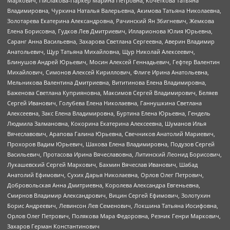
Маркович, Пислакова-Паркер Марина Петровна, Кочеткова Татьяна
Владимировна, Чуркина Наталья Валерьевна, Акимова Татьяна Николаевна,
Золотарева Екатерина Александровна, Рачинский Ян Збигневич, Жемкова
Елена Борисовна, Гудков Лев Дмитриевич, Илларионова Юлия Юрьевна,
Саранг Анна Васильевна, Захарова Светлана Сергеевна, Аверин Владимир
Анатольевич, Щур Татьяна Михайловна, Щур Николай Алексеевич,
Блинушов Андрей Юрьевич, Мосин Алексей Геннадьевич, Гефтер Валентин
Михайлович, Симонов Алексей Кириллович, Флиге Ирина Анатольевна,
Мельникова Валентина Дмитриевна, Вититинова Елена Владимировна,
Баженова Светлана Куприяновна, Максимов Сергей Владимирович, Беляев
Сергей Иванович, Голубева Елена Николаевна, Ганнушкина Светлана
Алексеевна, Закс Елена Владимировна, Буртина Елена Юрьевна, Гендель
Людмила Залмановна, Кокорина Екатерина Алексеевна, Шуманов Илья
Вячеславович, Арапова Галина Юрьевна, Свечников Анатолий Мариевич,
Прохоров Вадим Юрьевич, Шахова Елена Владимировна, Подузов Сергей
Васильевич, Протасова Ирина Вячеславовна, Литинский Леонид Борисович,
Лукашевский Сергей Маркович, Бахмин Вячеслав Иванович, Шабад
Анатолий Ефимович, Сухих Дарья Николаевна, Орлов Олег Петрович,
Добровольская Анна Дмитриевна, Королева Александра Евгеньевна,
Смирнов Владимир Александрович, Вицин Сергей Ефимович, Золотухин
Борис Андреевич, Левинсон Лев Семенович, Локшина Татьяна Иосифовна,
Орлов Олег Петрович, Полякова Мара Федоровна, Резник Генри Маркович,
Захаров Герман Константинович