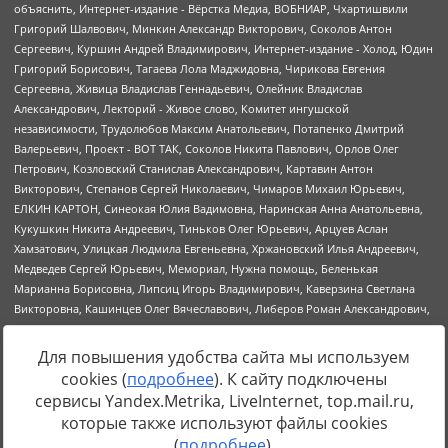
Для повышения удобства сайта мы используем
cookies (
подробнее
). К сайту подключены
Источник:
https://minjust.gov.ru/uploaded/files/reestr-
сервисы Yandex.Metrika, LiveInternet, top.mail.ru,
inostrannyih-agentov-22-03-2024.pdf
данные на
22.03.2024
которые также используют файлы cookies
(
подробнее
).