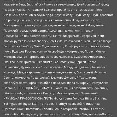
Человек в беде, Европейский фонд за демократию, Джеймстаунский фонд,
Прожект Хармони, Родники дракона, Врачи против насильственного
извлечения органов, Фалунь Дафа, Друзья Фалуньгун, Фалуньгун, Коалиция
по расследованию преследования в отношении Фалуньгун в Китае,
Всемирная организация по расследованию преследований Фалуньгун,
Пражский гражданский центр, Ассоциация школ политических
исследований при Совете Европы, Центр либеральной современности,
Форум русскоязычных европейцев, Немецко-русский обмен, Бард колледж,
Европейский выбор, Фонд Ходорковского, Оксфордский российский фонд,
Фонд Будущее России, Компания свободы информации, Проект Медиа,
Международное партнерство за права человека, Духовное Управление
Евангельских Христиан Украинской Христианской Церкви, Новое
Поколение, Духовное Учебное Заведение Международный Библейский
Колледж, Международное христианское движение, Всемирный Институт
Саентологических Предприятий, Церковь Духовной Технологии,
Европейская сеть организаций по наблюдению за выборами, Республика
Польша, СВОБОДНЫЙ ИДЕЛЬ-УРАЛ, Ассоциация развития журналистики,
IStories fonds, Королевский Институт Международных Отношений,
КРИМСЬКА ПРАВОЗАХИСНА ГРУПА, Фонд имени Генриха Бёлля, Stichting
Bellingcat, Bellingcat Ltd, The Insider, Институт правовой инициативы
Центральной и Восточной Европы, Фонд Открытой Эстонии, Calvert 22
Foundation, Канадский украинский конгресс, Институт Макдональда-Лорье,