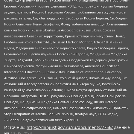
Совет, Центр анализа европейской политики, Академическая сеть Восточная
Европа, Российский комитет действия, РЭНД корпорейшн, Русская Америка
за демократию в России, Настоящая Россия, Глобальная сеть журналистов-
расследователей, Служба поддержки, Свободная Россия Берлин, Свободная
Россия Северный Рейн-Вестфалия, Фонд глобальной помощи, Антивоенный
комитет России, Russie-Libertes, La Asocicion de Rusos Libres, Союз за
возвращение Северных территорий, Крымскотатарский Ресурсный Центр,
Глобальный союз IndustriALL, Russian Election Monitor, Article 19, Мнение
медиа, Федерация анархического черного креста, Радио Свободная Европа,
Германское общество изучения Восточной Европы, Фонд имени Фридриха
Эберта, XZ gGmbH, Мобильная академия поддержки гендерной демократии
и миротворчества, Форум имени Льва Копелева, American Councils for
International Education, Cultural Vistas, Institute of International Education,
Антивоенное движение Антальи, Открытый диалог, Школа международных
отношений и государственной политики им Питера Мунка, Российско-
канадский демократический альянс, Школа международных отношений им
Нормана Патерсона, Центр Гражданских Свобод, Фонд Бориса Немцова за
Свободу, Фонд имени Фридриха Науманна за свободу, Феминистское
антивоенное сопротивление, Комитет независимости Ингушетии, Прометей,
Stop Occupation of Karelia, Вернись живым, Фридом Хаус, СОТА медиа,
Либерально-демократическая Лига Украины
Источник:
https://minjust.gov.ru/ru/documents/7756/
данные
на
13.05.2024