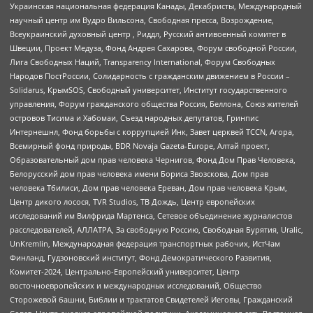
Украинская национальная федерация Канады, Декабристы, Международный
научный центр им Вудро Вильсона, Свободная пресса, Возрождение,
Всеукраинский духовный центр , Риддл, Русский антивоенный комитет в
Швеции, Проект Медуза, Фонд Андрея Сахарова, Форум свободной России,
Лига Свободных Наций, Transparеncy International, Форум Свободных
Народов ПостРоссии, Солидарность с гражданским движением в России –
Solidarus, КрымSOS, Свободный университет, Институт государственного
управления, Форум гражданского общества Россия, Беллона, Союз жителей
островов Тисима и Хабомаи, Съезд народных депутатов, Гринпис
Интернешнл, Фонд борьбы с коррупцией Инк, Завет церквей TCCN, Агора,
Всемирный фонд природы, BDR Novaja Gazeta-Europe, Алтай проект,
Образовательный дом прав человека Чернигов, Фонд Дом Прав Человека,
Белорусский дом прав человека имени Бориса Звозскова, Дом прав
человека Тбилиси, Дом прав человека Ереван, Дом прав человека Крым,
Центр дикого лосося, TVR Studios, ТВ Дождь, Центр европейских
исследований им Вилфрида Мартенса, Сетевое объединение журналистов
расследователей, АЛЛАТРА, За свободную Россию, Свободная Бурятия, Uralic,
UnKremlin, Международная федерация транспортных рабочих, ИстЧам
Финланд, Гудзоновский институт, Фонд Демократического Развития,
Комитет-2024, Центрально-Европейский университет, Центр
восточноевропейских и международных исследований, Общество
Сторожевой башни, Библии и трактатов Свидетелей Иеговы, Гражданский