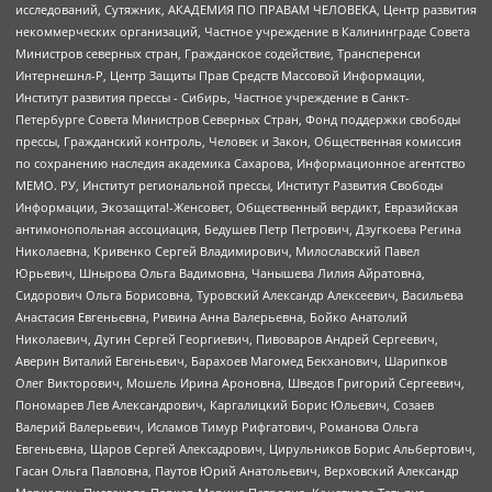
исследований, Сутяжник, АКАДЕМИЯ ПО ПРАВАМ ЧЕЛОВЕКА, Центр развития
некоммерческих организаций, Частное учреждение в Калининграде Совета
Министров северных стран, Гражданское содействие, Трансперенси
Интернешнл-Р, Центр Защиты Прав Средств Массовой Информации,
Институт развития прессы - Сибирь, Частное учреждение в Санкт-
Петербурге Совета Министров Северных Стран, Фонд поддержки свободы
прессы, Гражданский контроль, Человек и Закон, Общественная комиссия
по сохранению наследия академика Сахарова, Информационное агентство
МЕМО. РУ, Институт региональной прессы, Институт Развития Свободы
Информации, Экозащита!-Женсовет, Общественный вердикт, Евразийская
антимонопольная ассоциация, Бедушев Петр Петрович, Дзугкоева Регина
Николаевна, Кривенко Сергей Владимирович, Милославский Павел
Юрьевич, Шнырова Ольга Вадимовна, Чанышева Лилия Айратовна,
Сидорович Ольга Борисовна, Туровский Александр Алексеевич, Васильева
Анастасия Евгеньевна, Ривина Анна Валерьевна, Бойко Анатолий
Николаевич, Дугин Сергей Георгиевич, Пивоваров Андрей Сергеевич,
Аверин Виталий Евгеньевич, Барахоев Магомед Бекханович, Шарипков
Олег Викторович, Мошель Ирина Ароновна, Шведов Григорий Сергеевич,
Пономарев Лев Александрович, Каргалицкий Борис Юльевич, Созаев
Валерий Валерьевич, Исламов Тимур Рифгатович, Романова Ольга
Евгеньевна, Щаров Сергей Алексадрович, Цирульников Борис Альбертович,
Гасан Ольга Павловна, Паутов Юрий Анатольевич, Верховский Александр