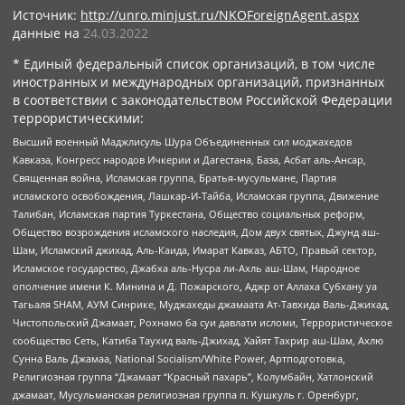
Источник:
http://unro.minjust.ru/NKOForeignAgent.aspx
данные на
24.03.2022
* Единый федеральный список организаций, в том числе
иностранных и международных организаций, признанных
в соответствии с законодательством Российской Федерации
террористическими:
Высший военный Маджлисуль Шура Объединенных сил моджахедов
Кавказа, Конгресс народов Ичкерии и Дагестана, База, Асбат аль-Ансар,
Священная война, Исламская группа, Братья-мусульмане, Партия
исламского освобождения, Лашкар-И-Тайба, Исламская группа, Движение
Талибан, Исламская партия Туркестана, Общество социальных реформ,
Общество возрождения исламского наследия, Дом двух святых, Джунд аш-
Шам, Исламский джихад, Аль-Каида, Имарат Кавказ, АБТО, Правый сектор,
Исламское государство, Джабха аль-Нусра ли-Ахль аш-Шам, Народное
ополчение имени К. Минина и Д. Пожарского, Аджр от Аллаха Субхану уа
Тагьаля SHAM, АУМ Синрике, Муджахеды джамаата Ат-Тавхида Валь-Джихад,
Чистопольский Джамаат, Рохнамо ба суи давлати исломи, Террористическое
сообщество Сеть, Катиба Таухид валь-Джихад, Хайят Тахрир аш-Шам, Ахлю
Сунна Валь Джамаа, National Socialism/White Power, Артподготовка,
Религиозная группа “Джамаат “Красный пахарь”, Колумбайн, Хатлонский
джамаат, Мусульманская религиозная группа п. Кушкуль г. Оренбург,