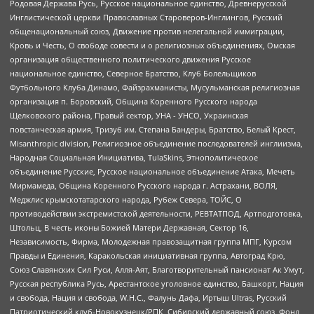
Родовая Держава Русь, Русское национальное единство, Древнерусской
Инглистической церкви Православных Староверов-Инглингов, Русский
общенациональный союз, Движение против нелегальной иммиграции,
Кровь и Честь, О свободе совести и о религиозных объединениях, Омская
организация общественного политического движения Русское
национальное единство, Северное Братство, Клуб Болельщиков
Футбольного Клуба Динамо, Файзрахманисты, Мусульманская религиозная
организация п. Боровский, Община Коренного Русского народа
Щелковского района, Правый сектор, УНА - УНСО, Украинская
повстанческая армия, Тризуб им. Степана Бандеры, Братство, Белый Крест,
Misanthropic division, Религиозное объединение последователей инглиизма,
Народная Социальная Инициатива, TulaSkins, Этнополитическое
объединение Русские, Русское национальное объединение Атака, Мечеть
Мирмамеда, Община Коренного Русского народа г. Астрахани, ВОЛЯ,
Меджлис крымскотатарского народа, Рубеж Севера, ТОЙС, О
противодействии экстремистской деятельности, РЕВТАТПОД, Артподготовка,
Штольц, В честь иконы Божией Матери Державная, Сектор 16,
Независимость, Фирма, Молодежная правозащитная группа МПГ, Курсом
Правды и Единения, Каракольская инициативная группа, Автоград Крю,
Союз Славянских Сил Руси, Алля-Аят, Благотворительный пансионат Ак Умут,
Русская республика Русь, Арестантское уголовное единство, Башкорт, Нация
и свобода, Нация и свобода, W.H.С., Фалунь Дафа, Иртыш Ultras, Русский
Патриотический клуб-Новокузнецк/РПК, Сибирский державный союз, Фонд