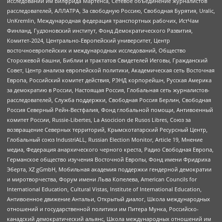
исследований им Вилфрида Мартенса, Сетевое объединение журналистов
расследователей, АЛЛАТРА, За свободную Россию, Свободная Бурятия, Uralic,
UnKremlin, Международная федерация транспортных рабочих, ИстЧам
Финланд, Гудзоновский институт, Фонд Демократического Развития,
Комитет-2024, Центрально-Европейский университет, Центр
восточноевропейских и международных исследований, Общество
Сторожевой башни, Библии и трактатов Свидетелей Иеговы, Гражданский
Совет, Центр анализа европейской политики, Академическая сеть Восточная
Европа, Российский комитет действия, РЭНД корпорейшн, Русская Америка
за демократию в России, Настоящая Россия, Глобальная сеть журналистов-
расследователей, Служба поддержки, Свободная Россия Берлин, Свободная
Россия Северный Рейн-Вестфалия, Фонд глобальной помощи, Антивоенный
комитет России, Russie-Libertes, La Asocicion de Rusos Libres, Союз за
возвращение Северных территорий, Крымскотатарский Ресурсный Центр,
Глобальный союз IndustriALL, Russian Election Monitor, Article 19, Мнение
медиа, Федерация анархического черного креста, Радио Свободная Европа,
Германское общество изучения Восточной Европы, Фонд имени Фридриха
Эберта, XZ gGmbH, Мобильная академия поддержки гендерной демократии
и миротворчества, Форум имени Льва Копелева, American Councils for
International Education, Cultural Vistas, Institute of International Education,
Антивоенное движение Антальи, Открытый диалог, Школа международных
отношений и государственной политики им Питера Мунка, Российско-
канадский демократический альянс, Школа международных отношений им