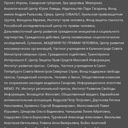
Проект Апрель, Самарская губерния, Эра здоровья, Мемориал,
Аналитический Центр Юрия Левады, Издательство Парк Гагарина, Фонд
имени Андрея Рылькова, Сфера, Центр СИБАЛЬТ, Уральская правозащитная
группа, Женщины Евразии, Институт прав человека, Фонд защиты гласности,
Российский исследовательский центр по правам человека,
Дальневосточный центр развития гражданских инициатив и социального
партнерства, Гражданское действие, Центр независимых социологических
исследований, Сутяжник, АКАДЕМИЯ ПО ПРАВАМ ЧЕЛОВЕКА, Центр развития
некоммерческих организаций, Частное учреждение в Калининграде Совета
Министров северных стран, Гражданское содействие, Трансперенси
Интернешнл-Р, Центр Защиты Прав Средств Массовой Информации,
Институт развития прессы - Сибирь, Частное учреждение в Санкт-
Петербурге Совета Министров Северных Стран, Фонд поддержки свободы
прессы, Гражданский контроль, Человек и Закон, Общественная комиссия
по сохранению наследия академика Сахарова, Информационное агентство
МЕМО. РУ, Институт региональной прессы, Институт Развития Свободы
Информации, Экозащита!-Женсовет, Общественный вердикт, Евразийская
антимонопольная ассоциация, Бедушев Петр Петрович, Дзугкоева Регина
Николаевна, Кривенко Сергей Владимирович, Милославский Павел
Юрьевич, Шнырова Ольга Вадимовна, Чанышева Лилия Айратовна,
Сидорович Ольга Борисовна, Туровский Александр Алексеевич, Васильева
Анастасия Евгеньевна, Ривина Анна Валерьевна, Бойко Анатолий