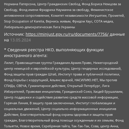
Нормана Патерсона, Центр Гражданских Свобод, Фонд Бориса Немцова за
Свободу, Фонд имени Фридриха Науманна за свободу, Феминистское
антивоенное сопротивление, Комитет независимости Ингушетии, Прометей,
Stop Occupation of Karelia, Вернись живым, Фридом Хаус, СОТА медиа,
Либерально-демократическая Лига Украины
Источник:
https://minjust.gov.ru/ru/documents/7756/
данные
на
13.05.2024
* Сведения реестра НКО, выполняющих функции
иностранного агента:
Лилит, Правозащитная группа Гражданин.Армия.Право, Нижегородский
центр немецкой и европейской культуры, Центр гендерных исследований,
Фонд защиты прав граждан Штаб, Институт права и публичной политики,
Фонд борьбы с коррупцией, Альянс врачей, НАСИЛИЮ.НЕТ, Мы против
СПИДа, СВЕЧА, Гуманитарное действие, Открытый Петербург, Лига
Избирателей, Правовая инициатива, Гражданский Союз, Хасдей Ерушалаим,
Центр поддержки и содействия развитию средств массовой информации,
Горячая Линия, В защиту прав заключенных, Институт глобализации и
социальных движений, Центр социально-информационных инициатив
Действие, Благотворительный фонд охраны здоровья и защиты прав
граждан, Благотворительный фонд помощи осужденным и их семьям, Фонд
Тольятти, Новое время, Серебряная тайга, Так-Так-Так, Сова, центр Анна,