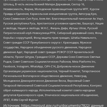
Штольц, В честь иконы Божией Матери Державная, Сектор 16,
Независимость, Фирма, Молодежная правозащитная группа МПГ, Курсом
Правды и Единения, Каракольская инициативная группа, Автоград Крю,
Союз Славянских Сил Руси, Алля-Аят, Благотворительный пансионат Ак Умут,
Русская республика Русь, Арестантское уголовное единство, Башкорт, Нация
и свобода, Нация и свобода, W.H.С., Фалунь Дафа, Иртыш Ultras, Русский
Патриотический клуб-Новокузнецк/РПК, Сибирский державный союз, Фонд
борьбы с коррупцией, Фонд защиты прав граждан, Штабы Навального,
Совет граждан СССР Прикубанского округа г. Краснодара, Мужское
государство, Народное объединение русского движения, Народное
движение Адат, Народный совет граждан РСФСР СССР Архангельской
области, Проект Штурм, Граждане СССР, Держава Союз Советских Светлых
Родов, Совет Советских Социалистических Районов, Meta Platforms Inc,
Facebook, Instagram, WhatsApp, СИЧ-С14, Добровольческое Движение
Организации украинских националистов, Черный Комитет, Татарстанское
Региональное Всетатарское общественное движение, Невоград,
Молодежное Демократическое Движение Весна, Верховный Совет
Татарской Автономной Советской Социалистической Республики, Конгресс
ойрат-калмыцкого народа, Исполнительный комитет совета народных
депутатов Красноярского края, Этническое национальное объединение,
ЛГБТ, Я.МЫ Сергей Фургал
Источник:
https://minjust.gov.ru/ru/documents/7822/
данные