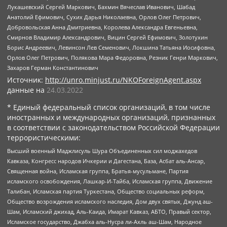
Лукашевский Сергей Маркович, Бахмин Вячеслав Иванович, Шабад
Анатолий Ефимович, Сухих Дарья Николаевна, Орлов Олег Петрович,
Добровольская Анна Дмитриевна, Королева Александра Евгеньевна,
Смирнов Владимир Александрович, Вицин Сергей Ефимович, Золотухин
Борис Андреевич, Левинсон Лев Семенович, Локшина Татьяна Иосифовна,
Орлов Олег Петрович, Полякова Мара Федоровна, Резник Генри Маркович,
Захаров Герман Константинович
Источник:
http://unro.minjust.ru/NKOForeignAgent.aspx
данные на
24.03.2022
* Единый федеральный список организаций, в том числе
иностранных и международных организаций, признанных
в соответствии с законодательством Российской Федерации
террористическими:
Высший военный Маджлисуль Шура Объединенных сил моджахедов
Кавказа, Конгресс народов Ичкерии и Дагестана, База, Асбат аль-Ансар,
Священная война, Исламская группа, Братья-мусульмане, Партия
исламского освобождения, Лашкар-И-Тайба, Исламская группа, Движение
Талибан, Исламская партия Туркестана, Общество социальных реформ,
Общество возрождения исламского наследия, Дом двух святых, Джунд аш-
Шам, Исламский джихад, Аль-Каида, Имарат Кавказ, АБТО, Правый сектор,
Исламское государство, Джабха аль-Нусра ли-Ахль аш-Шам, Народное