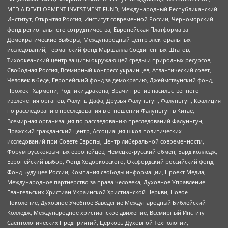
MEDIA DEVELOPMENT INVESTMENT FUND, Международный Республиканский
Институт, Открытая Россия, Институт современной России, Черноморский
фонд регионального сотрудничества, Европейская Платформа за
Демократические Выборы, Международный центр электоральных
исследований, Германский фонд Маршалла Соединенных Штатов,
Тихоокеанский центр защиты окружающей среды и природных ресурсов,
Свободная Россия, Всемирный конгресс украинцев, Атлантический совет,
Человек в беде, Европейский фонд за демократию, Джеймстаунский фонд,
Прожект Хармони, Родники дракона, Врачи против насильственного
извлечения органов, Фалунь Дафа, Друзья Фалуньгун, Фалуньгун, Коалиция
по расследованию преследования в отношении Фалуньгун в Китае,
Всемирная организация по расследованию преследований Фалуньгун,
Пражский гражданский центр, Ассоциация школ политических
исследований при Совете Европы, Центр либеральной современности,
Форум русскоязычных европейцев, Немецко-русский обмен, Бард колледж,
Европейский выбор, Фонд Ходорковского, Оксфордский российский фонд,
Фонд Будущее России, Компания свободы информации, Проект Медиа,
Международное партнерство за права человека, Духовное Управление
Евангельских Христиан Украинской Христианской Церкви, Новое
Поколение, Духовное Учебное Заведение Международный Библейский
Колледж, Международное христианское движение, Всемирный Институт
Саентологических Предприятий, Церковь Духовной Технологии,