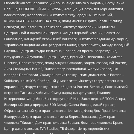
Европейская сеть организаций по наблюдению за выборами, Республика
Польша, СВОБОДНЫЙ ИДЕЛЬ-УРАЛ, Ассоциация развития журналистики,
IStories fonds, Королевский Институт Международных Отношений,
КРИМСЬКА ПРАВОЗАХИСНА ГРУПА, Фонд имени Генриха Бёлля, Stichting
Bellingcat, Bellingcat Ltd, The Insider, Институт правовой инициативы
Центральной и Восточной Европы, Фонд Открытой Эстонии, Calvert 22
Foundation, Канадский украинский конгресс, Институт Макдональда-Лорье,
Украинская национальная федерация Канады, Декабристы, Международный
научный центр им Вудро Вильсона, Свободная пресса, Возрождение,
Всеукраинский духовный центр , Риддл, Русский антивоенный комитет в
Швеции, Проект Медуза, Фонд Андрея Сахарова, Форум свободной России,
Лига Свободных Наций, Transparеncy International, Форум Свободных
Народов ПостРоссии, Солидарность с гражданским движением в России –
Solidarus, КрымSOS, Свободный университет, Институт государственного
управления, Форум гражданского общества Россия, Беллона, Союз жителей
островов Тисима и Хабомаи, Съезд народных депутатов, Гринпис
Интернешнл, Фонд борьбы с коррупцией Инк, Завет церквей TCCN, Агора,
Всемирный фонд природы, BDR Novaja Gazeta-Europe, Алтай проект,
Образовательный дом прав человека Чернигов, Фонд Дом Прав Человека,
Белорусский дом прав человека имени Бориса Звозскова, Дом прав
человека Тбилиси, Дом прав человека Ереван, Дом прав человека Крым,
Центр дикого лосося, TVR Studios, ТВ Дождь, Центр европейских