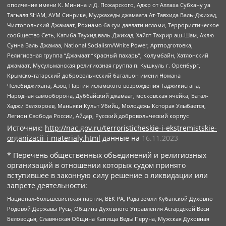
ополчение имени К. Минина и Д. Пожарского, Аджр от Аллаха Субхану уа
Тагьаля SHAM, АУМ Синрике, Муджахеды джамаата Ат-Тавхида Валь-Джихад,
Чистопольский Джамаат, Рохнамо ба суи давлати исломи, Террористическое
сообщество Сеть, Катиба Таухид валь-Джихад, Хайят Тахрир аш-Шам, Ахлю
Сунна Валь Джамаа, National Socialism/White Power, Артподготовка,
Религиозная группа “Джамаат “Красный пахарь”, Колумбайн, Хатлонский
джамаат, Мусульманская религиозная группа п. Кушкуль г. Оренбург,
Крымско-татарский добровольческий батальон имени Номана
Челебиджихана, Азов, Партия исламского возрождения Таджикистана,
Народная самооборона, Дуббайский джамаат, московская ячейка, Батал-
Хаджи Белхороев, Маньяки Культ Убийц, Молодёжь Которая Улыбается,
Легион Свобода России, Айдар, Русский добровольческий корпус
Источник:
http://nac.gov.ru/terroristicheskie-i-ekstremistskie-
organizacii-i-materialy.html
данные на
16.11.2023
* Перечень общественных объединений и религиозных
организаций в отношении которых судом принято
вступившее в законную силу решение о ликвидации или
запрете деятельности:
Национал-большевистская партия, ВЕК РА, Рада земли Кубанской Духовно
Родовой Державы Русь, Община Духовного Управления Асгардской Веси
Беловодья, Славянская Община Капища Веды Перуна, Мужская Духовная