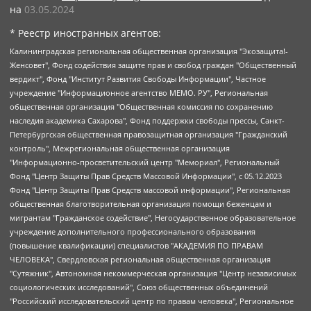
на
03.05.2024
* Реестр иностранных агентов:
Калининградская региональная общественная организация "Экозащита!-Женсовет", Фонд содействия защите прав и свобод граждан "Общественный вердикт", Фонд "Институт Развития Свободы Информации", Частное учреждение "Информационное агентство МЕМО. РУ", Региональная общественная организация "Общественная комиссия по сохранению наследия академика Сахарова", Фонд поддержки свободы прессы, Санкт-Петербургская общественная правозащитная организация "Гражданский контроль", Межрегиональная общественная организация "Информационно-просветительский центр "Мемориал", Региональный Фонд "Центр Защиты Прав Средств Массовой Информации", с 05.12.2023 Фонд "Центр Защиты Прав Средств массовой информации", Региональная общественная благотворительная организация помощи беженцам и мигрантам "Гражданское содействие", Негосударственное образовательное учреждение дополнительного профессионального образования (повышение квалификации) специалистов "АКАДЕМИЯ ПО ПРАВАМ ЧЕЛОВЕКА", Свердловская региональная общественная организация "Сутяжник", Автономная некоммерческая организация "Центр независимых социологических исследований", Союз общественных объединений "Российский исследовательский центр по правам человека", Региональное общественное учреждение научно-информационный центр "МЕМОРИАЛ", Некоммерческая организация "Фонд защиты гласности", Автономная некоммерческая организация "Институт прав человека", Городская общественная организация "Екатеринбургское общество "МЕМОРИАЛ", Городская общественная организация "Рязанское историко-просветительское и правозащитное общество "Мемориал" (Рязанский Мемориал), Челябинский региональный орган общественной самодеятельности – женское общественное объединение "Женщины Евразии", Челябинский региональный орган общественной самодеятельности "Уральская правозащитная группа", Фонд содействия защите здоровья и социальной справедливости имени Андрея Рылькова, Автономная Некоммерческая Организация "Аналитический Центр Юрия Левады", Автономная некоммерческая организация социальной поддержки населения "Проект Апрель", Региональная общественная организация помощи женщинам и детям, находящимся в кризисной ситуации "Информационно-методический центр "Анна", Фонд содействия развитию массовых коммуникаций и правовому просвещению "Так-так-Так", Фонд содействия устойчивому развитию "Серебряная тайга", Свердловский региональный общественный фонд социальных проектов "Новое время", "Idel.Реалии", Кавказ.Реалии, Крым.Реалии, Телеканал Настоящее Время, Татаро-башкирская служба Радио Свобода (Azatliq Radiosi), Радио Свободная Европа/Радио Свобода (PCE/PC), "Сибирь.Реалии", "Фактограф", Благотворительный фонд помощи осужденным и их семьям, Автономная некоммерческая организация "Институт глобализации и социальных движений", Фонд "В защиту прав заключенных", Частное учреждение "Центр поддержки и содействия развитию средств массовой информации", Пензенский региональный общественный благотворительный фонд "Гражданский союз", "Север.Реалии", Некоммерческая организация Фонд "Правовая инициатива", Общество с ограниченной ответственностью "Радио Свободная Европа/Радио Свобода", Чешское информационное агентство "MEDIUM-ORIENT", Красноярская региональная общественная организация "Мы против СПИДа", Камалягин Денис Николаевич, Маркелов Сергей Евгеньевич, Пономарев Лев Александрович, Савицкая Людмила Алексеевна, Автономная некоммерческая организация "Центр по работе с проблемой насилия "НАСИЛИЮ.НЕТ", Межрегиональный профессиональный союз работников здравоохранения "Альянс врачей", Юридическое лицо, зарегистрированное в Латвийской Республике, SIA "Medusa Project" (регистрационный номер 40103797863, дата регистрации 10.06.2014), Некоммерческая организация "Фонд по борьбе с коррупцией", Автономная некоммерческая организация "Институт права и публичной политики", Баданин Роман Сергеевич, Гликин Максим Александрович, Железнова Мария Михайловна, Лукьянова Юлия Сергеевна, Маетная Елизавета Витальевна, Маняхин Петр Борисович, Чуракова Ольга Владимировна, Ярош Юлия Петровна, Юридическое лицо "The Insider SIA", зарегистрированное в Риге, Латвийская Республика (дата регистрации 26.06.2015), являющееся администратором доменного имени интернет-издания "The Insider SIA", https://theins.ru, Постернак Алексей Евгеньевич, Рубин Михаил Аркадьевич, Анин Роман Александрович, Юридическое лицо Istories fonds, зарегистрированное в Латвийской Республике (регистрационный номер 50008295751, дата регистрации 24.02.2020), Великовский Дмитрий Александрович, Долинина Ирина Николаевна, Мароховская Алеся Алексеевна, Шлейнов Роман Юрьевич, Шмагун Олеся Валентиновна, Общество с ограниченной ответственностью "Альтаир 2021", Общество с ограниченной ответственностью "Вега 2021", Общество с ограниченной ответственностью "Главный редактор 2021", Общество с ограниченной ответственностью "Ромашки монолит", Важенков Артем Валерьевич, Ивановская областная общественная организация "Центр гендерных исследований", Гурман Юрий Альбертович, Медиапроект "ОВД-Инфо", Егоров Владимир Владимирович, Жилинский Владимир Александрович, Общество с ограниченной ответственностью "ЗП", Иванова София Юрьевна, Карезина Инна Павловна, Кильтау Екатерина Викторовна, Петров Алексей Викторович, Пискунов Сергей Евгеньевич, Смирнов Сергей Сергеевич, Тихонов Михаил Сергеевич, Общество с ограниченной ответственностью "ЖУРНАЛИСТ-ИНОСТРАННЫЙ АГЕНТ", Арапова Галина Юрьевна, Вольтская Татьяна Анатольевна, Американская компания "Mason G.E.S. Anonymous Foundation" (США), являющаяся владельцем интернет-издания https://mnews.world/, Компания "Stichting Bellingcat", зарегистрированная в Нидерландах (дата регистрации 11.07.2018), Захаров Андрей Вячеславович, Клепиковская Екатерина Дмитриевна, Общество с ограниченной ответственностью "МЕМО", Перл Роман Александрович, Симонов Евгений Алексеевич, Соловьева Елена Анатольевна, Сотников Даниил Владимирович, Сурначева Елизавета Дмитриевна, Автономная некоммерческая организация по защите прав человека и информированию населения "Якутия – Наше Мнение", Общество с ограниченной ответственностью "Москоу диджитал медиа", с 26.01.2023 Общество с ограниченной ответственностью "Чайка Белые сады", Ветошкина Валерия Валерьевна, Заговора Максим Александрович, Межрегиональное общественное движение "Российская ЛГБТ - сеть", Оленичев Максим Владимирович, Павлов Иван Юрьевич, Скворцова Елена Сергеевна, Общество с ограниченной ответственностью "Как бы инагент", Кочетков Игорь Викторович, Общество с ограниченной ответственностью "Честные выборы", Еланчик Олег Александрович, Общество с ограниченной ответственностью "Нобелевский призыв", Гималова Регина Эмилевна, Григорьев Андрей Валерьевич, Григорьева Алина Александровна, Ассоциация по содействию защите прав призывников, альтернативнослужащих и военнослужащих "Правозащитная группа "Гражданин.Армия.Право", Хисамова Регина Фаритовна, Автономная некоммерческая организация по реализации социально-правовых программ "Лилит", Дальневосточное общественное движение "Маяк", Санкт-Петербургская ЛГБТ-инициативная группа "Выход", Инициативная группа ЛГБТ+ "Реверс", Алексеев Андрей Викторович, Бекбулатова Таисия Львовна, Беляев Иван Михайлович, Владыкина Елена Сергеевна, Гельман Марат Александрович, Никульшина Вероника Юрьевна, Толоконникова Надежда Андреевна, Шендерович Виктор Анатольевич, Общество с ограниченной ответственностью "Данное сообщение", Общество с ограниченной ответственностью Издательский дом "Новая глава", Айнбиндер Александра Александровна, Московский комьюнити-центр для ЛГБТ+инициатив, Благотворительный фонд развития филантропии, Deutsche Welle (Германия, Kurt-Schumacher-Strasse 3, 53113 Bonn), Борзунова Мария Михайловна, Воробьев Виктор Викторович, Голубева Анна Львовна, Константинова Алла Михайловна, Малкова Ирина Владимировна, Мурадов Мурад Абдулгалимович, Осетинская Елизавета Николаевна, Понасенков Евгений Николаевич, Ганапольский Матвей Юрьевич, Киселев Евгений Алексеевич, Борухович Ирина Григорьевна, Дремин Иван Тимофеевич, Дубровский Дмитрий Викторович, Красноярская региональная общественная организация поддержки и развития альтернативных образовательных технологий и межкультурных коммуникаций "ИНТЕРРА", Маяковская Екатерина Алексеевна, Фейгин Марк Захарович, Филимонов Андрей Викторович, Дзугкоева Регина Николаевна, Доброхотов Роман Александрович, Дудь Юрий Александрович, Елкин Сергей Владимирович, Кругликов Кирилл Игоревич, Сабунаева Мария Леонидовна, Семенов Алексей Владимирович, Шаинян Карен Багратович, Шульман Екатерина Михайловна, Асафьев Артур Валерьевич, Вахштайн Виктор Семенович, Венедиктов Алексей Алексеевич, Лушникова Екатерина Евгеньевна, Волков Леонид Михайлович, Невзоров Александр Глебович, Пархоменко Сергей Борисович, Сироткин Ярослав Николаевич, Кара-Мурза Владимир Владимирович, Баранова Наталья Владимировна, Гозман Леонид Яковлевич, Кагарлицкий Борис Юльевич, Климарев Михаил Валерьевич, Милов Владимир Станиславович, Автономная некоммерческая организация Краснодарский центр современного искусства "Типография", Моргенштерн Алишер Тагирович, Соболь Любовь Эдуардовна, Общество с ограниченной ответственностью "ЛИЗА НОРМ", Каспаров Гарри Кимович, Ходорковский Михаил Борисович, Общество с ограниченной ответственностью "Апрельские тезисы", Данилович Ирина Брониславовна, Кашин Олег Владимирович, Петров Николай Владимирович, Пивоваров Алексей Владимирович, Соколов Михаил Владимирович, Цветкова Юлия Владимировна, Чичваркин Евгений Александрович, Комитет против пыток/Команда против пыток, Общество с ограниченной ответственностью "Первый научный", Общество с ограниченной ответственностью "Вертолет и ко", Белоцерковская Вероника Борисовна, Кац Максим Евгеньевич, Лазарева Татьяна Юрьевна, Шаведдинов Руслан Табризович, Яшин Илья Валерьевич, Общество с ограниченной ответственностью "Иноагент ААВ", Алешковский Дмитрий Петрович, Альбац Евгения Марковна, Быков Дмитрий Львович, Галямина Юлия Евгеньевна, Лойко Сергей Леонидович, Мартынов Кирилл Константинович, Медведев Сергей Александрович, Крашенинников Федор Геннадиевич, Гордеева Катерина Вл