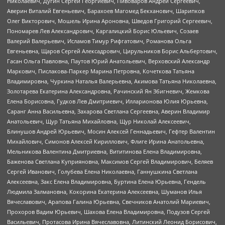
Николаевич, Дугин Сергей Георгиевич, Пивоваров Андрей Сергеевич,
Аверин Виталий Евгеньевич, Барахоев Магомед Бекханович, Шарипков
Олег Викторович, Мошель Ирина Ароновна, Шведов Григорий Сергеевич,
Пономарев Лев Александрович, Каргалицкий Борис Юльевич, Созаев
Валерий Валерьевич, Исламов Тимур Рифгатович, Романова Ольга
Евгеньевна, Щаров Сергей Алексадрович, Цирульников Борис Альбертович,
Гасан Ольга Павловна, Паутов Юрий Анатольевич, Верховский Александр
Маркович, Пислакова-Паркер Марина Петровна, Кочеткова Татьяна
Владимировна, Чуркина Наталья Валерьевна, Акимова Татьяна Николаевна,
Золотарева Екатерина Александровна, Рачинский Ян Збигневич, Жемкова
Елена Борисовна, Гудков Лев Дмитриевич, Илларионова Юлия Юрьевна,
Саранг Анна Васильевна, Захарова Светлана Сергеевна, Аверин Владимир
Анатольевич, Щур Татьяна Михайловна, Щур Николай Алексеевич,
Блинушов Андрей Юрьевич, Мосин Алексей Геннадьевич, Гефтер Валентин
Михайлович, Симонов Алексей Кириллович, Флиге Ирина Анатольевна,
Мельникова Валентина Дмитриевна, Вититинова Елена Владимировна,
Баженова Светлана Куприяновна, Максимов Сергей Владимирович, Беляев
Сергей Иванович, Голубева Елена Николаевна, Ганнушкина Светлана
Алексеевна, Закс Елена Владимировна, Буртина Елена Юрьевна, Гендель
Людмила Залмановна, Кокорина Екатерина Алексеевна, Шуманов Илья
Вячеславович, Арапова Галина Юрьевна, Свечников Анатолий Мариевич,
Прохоров Вадим Юрьевич, Шахова Елена Владимировна, Подузов Сергей
Васильевич, Протасова Ирина Вячеславовна, Литинский Леонид Борисович,