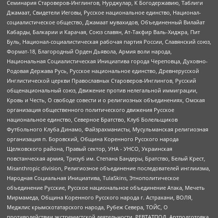
Семинария Староверов-Инглингов, Нурджулар, К Богодержавию, Таблиги
Джамаат, Свидетели Иеговы, Русское национальное единство, Национал-
социалистическое общество, Джамаат мувахидов, Объединенный Вилайат
Кабарды, Балкарии и Карачая, Союз славян, Ат-Такфир Валь-Хиджра, Пит
Буль, Национал-социалистическая рабочая партия России, Славянский союз,
Формат-18, Благородный Орден Дьявола, Армия воли народа,
Национальная Социалистическая Инициатива города Череповца, Духовно-
Родовая Держава Русь, Русское национальное единство, Древнерусской
Инглистической церкви Православных Староверов-Инглингов, Русский
общенациональный союз, Движение против нелегальной иммиграции,
Кровь и Честь, О свободе совести и о религиозных объединениях, Омская
организация общественного политического движения Русское
национальное единство, Северное Братство, Клуб Болельщиков
Футбольного Клуба Динамо, Файзрахманисты, Мусульманская религиозная
организация п. Боровский, Община Коренного Русского народа
Щелковского района, Правый сектор, УНА - УНСО, Украинская
повстанческая армия, Тризуб им. Степана Бандеры, Братство, Белый Крест,
Misanthropic division, Религиозное объединение последователей инглиизма,
Народная Социальная Инициатива, TulaSkins, Этнополитическое
объединение Русские, Русское национальное объединение Атака, Мечеть
Мирмамеда, Община Коренного Русского народа г. Астрахани, ВОЛЯ,
Меджлис крымскотатарского народа, Рубеж Севера, ТОЙС, О
противодействии экстремистской деятельности, РЕВТАТПОД, Артподготовка,