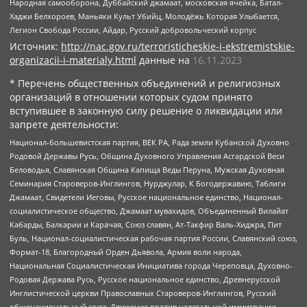
Народная самооборона, Дуббайский джамаат, московская ячейка, Батал-
Хаджи Белхороев, Маньяки Культ Убийц, Молодёжь Которая Улыбается,
Легион Свобода России, Айдар, Русский добровольческий корпус
Источник:
http://nac.gov.ru/terroristicheskie-i-ekstremistskie-
organizacii-i-materialy.html
данные на
16.11.2023
* Перечень общественных объединений и религиозных
организаций в отношении которых судом принято
вступившее в законную силу решение о ликвидации или
запрете деятельности:
Национал-большевистская партия, ВЕК РА, Рада земли Кубанской Духовно
Родовой Державы Русь, Община Духовного Управления Асгардской Веси
Беловодья, Славянская Община Капища Веды Перуна, Мужская Духовная
Семинария Староверов-Инглингов, Нурджулар, К Богодержавию, Таблиги
Джамаат, Свидетели Иеговы, Русское национальное единство, Национал-
социалистическое общество, Джамаат мувахидов, Объединенный Вилайат
Кабарды, Балкарии и Карачая, Союз славян, Ат-Такфир Валь-Хиджра, Пит
Буль, Национал-социалистическая рабочая партия России, Славянский союз,
Формат-18, Благородный Орден Дьявола, Армия воли народа,
Национальная Социалистическая Инициатива города Череповца, Духовно-
Родовая Держава Русь, Русское национальное единство, Древнерусской
Инглистической церкви Православных Староверов-Инглингов, Русский
общенациональный союз, Движение против нелегальной иммиграции,