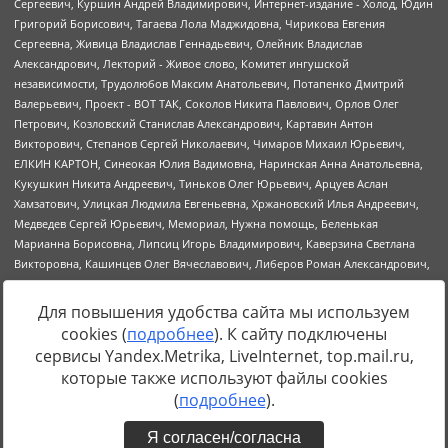
Для повышения удобства сайта мы используем
cookies (
подробнее
). К сайту подключены
Источник:
https://minjust.gov.ru/uploaded/files/reestr-
сервисы Yandex.Metrika, LiveInternet, top.mail.ru,
inostrannyih-agentov-22-03-2024.pdf
данные на
22.03.2024
которые также используют файлы cookies
(
подробнее
).
Я согласен/согласна