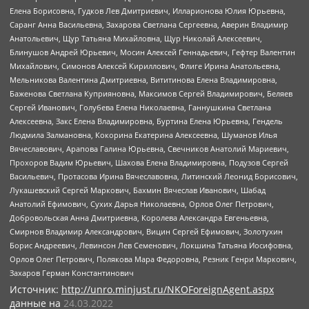
Елена Борисовна, Гудков Лев Дмитриевич, Илларионова Юлия Юрьевна,
Саранг Анна Васильевна, Захарова Светлана Сергеевна, Аверин Владимир
Анатольевич, Щур Татьяна Михайловна, Щур Николай Алексеевич,
Блинушов Андрей Юрьевич, Мосин Алексей Геннадьевич, Гефтер Валентин
Михайлович, Симонов Алексей Кириллович, Флиге Ирина Анатольевна,
Мельникова Валентина Дмитриевна, Вититинова Елена Владимировна,
Баженова Светлана Куприяновна, Максимов Сергей Владимирович, Беляев
Сергей Иванович, Голубева Елена Николаевна, Ганнушкина Светлана
Алексеевна, Закс Елена Владимировна, Буртина Елена Юрьевна, Гендель
Людмила Залмановна, Кокорина Екатерина Алексеевна, Шуманов Илья
Вячеславович, Арапова Галина Юрьевна, Свечников Анатолий Мариевич,
Прохоров Вадим Юрьевич, Шахова Елена Владимировна, Подузов Сергей
Васильевич, Протасова Ирина Вячеславовна, Литинский Леонид Борисович,
Лукашевский Сергей Маркович, Бахмин Вячеслав Иванович, Шабад
Анатолий Ефимович, Сухих Дарья Николаевна, Орлов Олег Петрович,
Добровольская Анна Дмитриевна, Королева Александра Евгеньевна,
Смирнов Владимир Александрович, Вицин Сергей Ефимович, Золотухин
Борис Андреевич, Левинсон Лев Семенович, Локшина Татьяна Иосифовна,
Орлов Олег Петрович, Полякова Мара Федоровна, Резник Генри Маркович,
Захаров Герман Константинович
Источник:
http://unro.minjust.ru/NKOForeignAgent.aspx
данные на
24.03.2022