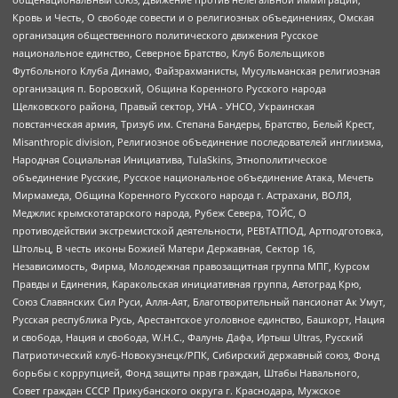
Кровь и Честь, О свободе совести и о религиозных объединениях, Омская
организация общественного политического движения Русское
национальное единство, Северное Братство, Клуб Болельщиков
Футбольного Клуба Динамо, Файзрахманисты, Мусульманская религиозная
организация п. Боровский, Община Коренного Русского народа
Щелковского района, Правый сектор, УНА - УНСО, Украинская
повстанческая армия, Тризуб им. Степана Бандеры, Братство, Белый Крест,
Misanthropic division, Религиозное объединение последователей инглиизма,
Народная Социальная Инициатива, TulaSkins, Этнополитическое
объединение Русские, Русское национальное объединение Атака, Мечеть
Мирмамеда, Община Коренного Русского народа г. Астрахани, ВОЛЯ,
Меджлис крымскотатарского народа, Рубеж Севера, ТОЙС, О
противодействии экстремистской деятельности, РЕВТАТПОД, Артподготовка,
Штольц, В честь иконы Божией Матери Державная, Сектор 16,
Независимость, Фирма, Молодежная правозащитная группа МПГ, Курсом
Правды и Единения, Каракольская инициативная группа, Автоград Крю,
Союз Славянских Сил Руси, Алля-Аят, Благотворительный пансионат Ак Умут,
Русская республика Русь, Арестантское уголовное единство, Башкорт, Нация
и свобода, Нация и свобода, W.H.С., Фалунь Дафа, Иртыш Ultras, Русский
Патриотический клуб-Новокузнецк/РПК, Сибирский державный союз, Фонд
борьбы с коррупцией, Фонд защиты прав граждан, Штабы Навального,
Совет граждан СССР Прикубанского округа г. Краснодара, Мужское