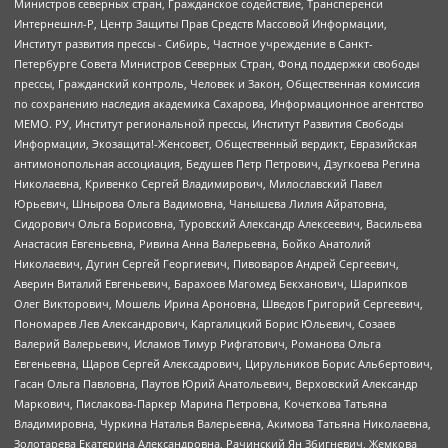
Министров северных стран, Гражданское содействие, Трансперенси
Интернешнл-Р, Центр Защиты Прав Средств Массовой Информации,
Институт развития прессы - Сибирь, Частное учреждение в Санкт-
Петербурге Совета Министров Северных Стран, Фонд поддержки свободы
прессы, Гражданский контроль, Человек и Закон, Общественная комиссия
по сохранению наследия академика Сахарова, Информационное агентство
МЕМО. РУ, Институт региональной прессы, Институт Развития Свободы
Информации, Экозащита!-Женсовет, Общественный вердикт, Евразийская
антимонопольная ассоциация, Бедушев Петр Петрович, Дзугкоева Регина
Николаевна, Кривенко Сергей Владимирович, Милославский Павел
Юрьевич, Шнырова Ольга Вадимовна, Чанышева Лилия Айратовна,
Сидорович Ольга Борисовна, Туровский Александр Алексеевич, Васильева
Анастасия Евгеньевна, Ривина Анна Валерьевна, Бойко Анатолий
Николаевич, Дугин Сергей Георгиевич, Пивоваров Андрей Сергеевич,
Аверин Виталий Евгеньевич, Барахоев Магомед Бекханович, Шарипков
Олег Викторович, Мошель Ирина Ароновна, Шведов Григорий Сергеевич,
Пономарев Лев Александрович, Каргалицкий Борис Юльевич, Созаев
Валерий Валерьевич, Исламов Тимур Рифгатович, Романова Ольга
Евгеньевна, Щаров Сергей Алексадрович, Цирульников Борис Альбертович,
Гасан Ольга Павловна, Паутов Юрий Анатольевич, Верховский Александр
Маркович, Пислакова-Паркер Марина Петровна, Кочеткова Татьяна
Владимировна, Чуркина Наталья Валерьевна, Акимова Татьяна Николаевна,
Золотарева Екатерина Александровна, Рачинский Ян Збигневич, Жемкова