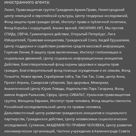
иностранного агента:
Лилит, Правозащитная группа Гражданин.Армия.Право, Нижегородский
центр немецкой и европейской культуры, Центр гендерных исследований,
Фонд защиты прав граждан Штаб, Институт права и публичной политики,
Фонд борьбы с коррупцией, Альянс врачей, НАСИЛИЮ.НЕТ, Мы против
СПИДа, СВЕЧА, Гуманитарное действие, Открытый Петербург, Лига
Избирателей, Правовая инициатива, Гражданский Союз, Хасдей Ерушалаим,
Центр поддержки и содействия развитию средств массовой информации,
Горячая Линия, В защиту прав заключенных, Институт глобализации и
социальных движений, Центр социально-информационных инициатив
Действие, Благотворительный фонд охраны здоровья и защиты прав
граждан, Благотворительный фонд помощи осужденным и их семьям, Фонд
Тольятти, Новое время, Серебряная тайга, Так-Так-Так, Сова, центр Анна,
Проект Апрель, Самарская губерния, Эра здоровья, Мемориал,
Аналитический Центр Юрия Левады, Издательство Парк Гагарина, Фонд
имени Андрея Рылькова, Сфера, Центр СИБАЛЬТ, Уральская правозащитная
группа, Женщины Евразии, Институт прав человека, Фонд защиты гласности,
Российский исследовательский центр по правам человека,
Дальневосточный центр развития гражданских инициатив и социального
партнерства, Гражданское действие, Центр независимых социологических
исследований, Сутяжник, АКАДЕМИЯ ПО ПРАВАМ ЧЕЛОВЕКА, Центр развития
некоммерческих организаций, Частное учреждение в Калининграде Совета