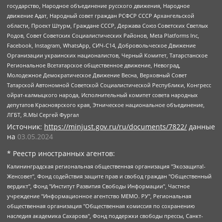
государство, Народное объединение русского движения, Народное
движение Адат, Народный совет граждан РСФСР СССР Архангельской
области, Проект Штурм, Граждане СССР, Держава Союз Советских Светлых
Родов, Совет Советских Социалистических Районов, Meta Platforms Inc,
Facebook, Instagram, WhatsApp, СИЧ-С14, Добровольческое Движение
Организации украинских националистов, Черный Комитет, Татарстанское
Региональное Всетатарское общественное движение, Невоград,
Молодежное Демократическое Движение Весна, Верховный Совет
Татарской Автономной Советской Социалистической Республики, Конгресс
ойрат-калмыцкого народа, Исполнительный комитет совета народных
депутатов Красноярского края, Этническое национальное объединение,
ЛГБТ, Я.МЫ Сергей Фургал
Источник:
https://minjust.gov.ru/ru/documents/7822/
данные
на
03.05.2024
* Реестр иностранных агентов:
Калининградская региональная общественная организация "Экозащита!-Женсовет", Фонд содействия защите прав и свобод граждан "Общественный вердикт", Фонд "Институт Развития Свободы Информации", Частное учреждение "Информационное агентство МЕМО. РУ", Региональная общественная организация "Общественная комиссия по сохранению наследия академика Сахарова", Фонд поддержки свободы прессы, Санкт-Петербургская общественная правозащитная организация "Гражданский контроль", Межрегиональная общественная организация "Информационно-просветительский центр "Мемориал", Региональный Фонд "Центр Защиты Прав Средств Массовой Информации", с 05.12.2023 Фонд "Центр Защиты Прав Средств массовой информации", Региональная общественная благотворительная организация помощи беженцам и мигрантам "Гражданское содействие", Негосударственное образовательное учреждение дополнительного профессионального образования (повышение квалификации) специалистов "АКАДЕМИЯ ПО ПРАВАМ ЧЕЛОВЕКА", Свердловская региональная общественная организация "Сутяжник", Автономная некоммерческая организация "Центр независимых социологических исследований", Союз общественных объединений "Российский исследовательский центр по правам человека", Региональное общественное учреждение научно-информационный центр "МЕМОРИАЛ", Некоммерческая организация "Фонд защиты гласности", Автономная некоммерческая организация "Институт прав человека", Городская общественная организация "Екатеринбургское общество "МЕМОРИАЛ", Городская общественная организация "Рязанское историко-просветительское и правозащитное общество "Мемориал" (Рязанский Мемориал), Челябинский региональный орган общественной самодеятельности – женское общественное объединение "Женщины Евразии", Челябинский региональный орган общественной самодеятельности "Уральская правозащитная группа", Фонд содействия защите здоровья и социальной справедливости имени Андрея Рылькова, Автономная Некоммерческая Организация "Аналитический Центр Юрия Левады", Автономная некоммерческая организация социальной поддержки населения "Проект Апрель", Региональная общественная организация помощи женщинам и детям, находящимся в кризисной ситуации "Информационно-методический центр "Анна", Фонд содействия развитию массовых коммуникаций и правовому просвещению "Так-так-Так", Фонд содействия устойчивому развитию "Серебряная тайга", Свердловский региональный общественный фонд социальных проектов "Новое время", "Idel.Реалии", Кавказ.Реалии, Крым.Реалии, Телеканал Настоящее Время, Татаро-башкирская служба Радио Свобода (Azatliq Radiosi), Радио Свободная Европа/Радио Свобода (PCE/PC), "Сибирь.Реалии", "Фактограф", Благотворительный фонд помощи осужденным и их семьям, Автономная некоммерческая организация "Институт глобализации и социальных движений", Фонд "В защиту прав заключенных", Частное учреждение "Центр поддержки и содействия развитию средств массовой информации", Пензенский региональный общественный благотворительный фонд "Гражданский союз", "Север.Реалии", Некоммерческая организация Фонд "Правовая инициатива", Общество с ограниченной ответственностью "Радио Свободная Европа/Радио Свобода", Чешское информационное агентство "MEDIUM-ORIENT", Красноярская региональная общественная организация "Мы против СПИДа", Камалягин Денис Николаевич, Маркелов Сергей Евгеньевич, Пономарев Лев Александрович, Савицкая Людмила Алексеевна, Автономная некоммерческая организация "Центр по работе с проблемой насилия "НАСИЛИЮ.НЕТ", Межрегиональный профессиональный союз работников здравоохранения "Альянс врачей", Юридическое лицо, зарегистрированное в Латвийской Республике, SIA "Medusa Project" (регистрационный номер 40103797863, дата регистрации 10.06.2014), Некоммерческая организация "Фонд по борьбе с коррупцией", Автономная некоммерческая организация "Институт права и публичной политики", Баданин Роман Сергеевич, Гликин Максим Александрович, Железнова Мария Михайловна, Лукьянова Юлия Сергеевна, Маетная Елизавета Витальевна, Маняхин Петр Борисович, Чуракова Ольга Владимировна, Ярош Юлия Петровна, Юридическое лицо "The Insider SIA", зарегистрированное в Риге, Латвийская Республика (дата регистрации 26.06.2015), являющееся администратором доменного имени интернет-издания "The Insider SIA", https://theins.ru, Постернак Алексей Евгеньевич, Рубин Михаил Аркадьевич, Анин Роман Александрович, Юридическое лицо Istories fonds, зарегистрированное в Латвийской Республике (регистрационный номер 50008295751, дата регистрации 24.02.2020), Великовский Дмитрий Александрович, Долинина Ирина Николаевна, Мароховская Алеся Алексеевна, Шлейнов Роман Юрьевич, Шмагун Олеся Валентиновна, Общество с ограниченной ответственностью "Альтаир 2021", Общество с ограниченной ответственностью "Вега 2021", Общество с ограниченной ответственностью "Главный редактор 2021", Общество с ограниченной ответственностью "Ромашки монолит", Важенков Артем Валерьевич, Ивановская областная общественная организация "Центр гендерных исследований", Гурман Юрий Альбертович, Медиапроект "ОВД-Инфо", Егоров Владимир Владимирович, Жилинский Владимир Александрович, Общество с ограниченной ответственностью "ЗП", Иванова София Юрьевна, Карезина Инна Павловна, Кильтау Екатерина Викторовна, Петров Алексей Викторович, Пискунов Сергей Евгеньевич, Смирнов Сергей Сергеевич, Тихонов Михаил Сергеевич, Общество с ограниченной ответственностью "ЖУРНАЛИСТ-ИНОСТРАННЫЙ АГЕНТ", Арапова Галина Юрьевна, Вольтская Татьяна Анатольевна, Американская компания "Mason G.E.S. Anonymous Foundation" (США), являющаяся владельцем интернет-издания https://mnews.world/, Компания "Stichting Bellingcat", зарегистрированная в Нидерландах (дата регистрации 11.07.2018), Захаров Андрей Вячеславович, Клепиковская Екатерина Дмитриевна, Общество с ограниченной ответственностью "МЕМО", Перл Роман Александрович, Симонов Евгений Алексеевич, Соловьева Елена Анатольевна, Сотников Даниил Владимирович, Сурначева Елизавета Дмитриевна, Автономная некоммерческая организация по защите прав человека и информированию населения "Якутия – Наше Мнение", Общество с ограниченной ответственностью "Москоу диджитал медиа", с 26.01.2023 Общество с ограниченной ответственностью "Чайка Белые сады", Ветошкина Валерия Валерьевна, Заговора Максим Александрович, Межрегиональное общественное движение "Российская ЛГБТ - сеть", Оленичев Максим Владимирович, Павлов Иван Юрьевич, Скворцова Елена Сергеевна, Общество с ограниченной ответственностью "Как бы инагент", Кочетков Игорь Викторович, Общество с ограниченной ответственностью "Честные выборы", Еланчик Олег Александрович, Общество с ограниченной ответственностью "Нобелевский призыв", Гималова Регина Эмилевна, Григорьев Андрей Валерьевич, Григорьева Алина Александровна, Ассоциация по содействию защите прав призывников, альтернативнослужащих и военнослужащих "Правозащитная группа "Гражданин.Армия.Право", Хисамова Регина Фаритовна, Автономная некоммерческая организация по реализации социально-правовых программ "Лилит", Дальневосточное общественное движение "Маяк", Санкт-Петербургская ЛГБТ-инициативная группа "Выход", Инициативная группа ЛГБТ+ "Реверс", Алексеев Андрей Викторович, Бекбулатова Таисия Львовна, Беляев Иван Михайлович, Владыкина Елена Сергеевна, Гельман Марат Александрович, Никульшина Вероника Юрьевна, Толоконникова Надежда Андреевна, Шендерович Виктор Анатольевич, Общество с ограниченной ответственностью "Данное сообщение", Общество с ограниченной ответственностью Издательский дом "Новая глава", Айнбиндер Александра Александровна, Московский комьюнити-центр для ЛГБТ+инициатив, Благотворительный фонд развития филантропии, Deutsche Welle (Германия, Kurt-Schumacher-Strasse 3, 53113 Bonn), Борзунова Мария Михайловна, Воробьев Виктор Викторович, Голубева Анна Львовна, Константинова Алла Михайловна, Малкова Ирина Владимировна, Мурадов Мурад Абдулгалимович, Осетинская Елизавета Николаевна, Понасенков Евгений Николаевич, Ганапольский Матвей Юрьевич, Киселев Евгений Алексеевич, Борухович Ирина Григорьевна, Дремин Иван Тимофеевич, Дубровский Дмитрий Викторович, Красноярская региональная общественная организация поддержки и развития альтернативных образовательных технологий и межкультурных коммуникаций "ИНТЕРРА", Маяковская Екатерина Алексеевна, Фейгин Марк Захарович, Филимонов Андрей Викторович, Дзугкоева Регина Николаевна, Доброхотов Роман Александрович, Дудь Юрий Александрович, Елкин Сергей Владимирович, Кругликов Кирилл Игоревич, Сабунаева Мария Леонидовна, Семенов Алексей Владимирович, Шаинян Карен Багратович, Шульман Екатерина Михайловна, Асафьев Артур Валерьевич, Вахштайн Виктор Семенович, Венедиктов Алексей Алексеевич, Лушникова Екатерина Евгеньевна, Волков Леонид Михайлович, Невзоров Александр Глебович, Пархоменко Сергей Борисович, Сироткин Ярослав Николаевич, Кара-Мурза Владимир Владимирович, Баранова Наталья Владимировна, Гозман Леонид Яковлевич, Кагарлицкий Борис Юльевич, Климарев Михаил Валерьевич, Милов Владимир Станиславович, Автономная некоммерческая организация Краснодарский центр современного искусства "Типография", Моргенштерн Алишер Тагирович, Соболь Любовь Эдуардовна, Общество с ограниченной ответственностью "ЛИЗА НОРМ", Каспаров Гарри Кимович, Ходорковский Михаил Борисович, Общество с ограниченной ответственностью "Апрельские тезисы", Данилович Ирина Брониславовна, Кашин Олег Владимирович, Петров Николай Владимирович, Пивоваров Алексей Владимирович, Соколов Михаил Владимирович, Цветкова Юлия Владимировна, Чичваркин Евгений Александрович, Комитет против пыток/Команда против пыток, Общество с ограниченной ответственностью "Первый научный", Общество с ограниченной ответственностью "Вертолет и ко", Белоцерковская Вероника Борисовна, Кац Максим Евгеньевич, Лазарева Татьяна Юрьевна, Шаведдинов Руслан Табризович, Яшин Илья Валерьевич, Общество с ограниченной ответственностью "Иноагент ААВ", Алешковский Дмитрий Петрович, Альбац Евгения Марковна, Быков Дмитрий Львович, Галямина Юлия Евгеньевна, Лойко Сергей Леонидович, Мартынов Кирилл Константинович, Медведев Сергей Александрович, Крашенинников Федор Геннадиевич, Гордеева Катерина Вл