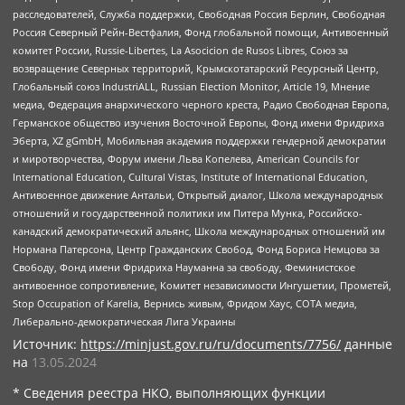
расследователей, Служба поддержки, Свободная Россия Берлин, Свободная
Россия Северный Рейн-Вестфалия, Фонд глобальной помощи, Антивоенный
комитет России, Russie-Libertes, La Asocicion de Rusos Libres, Союз за
возвращение Северных территорий, Крымскотатарский Ресурсный Центр,
Глобальный союз IndustriALL, Russian Election Monitor, Article 19, Мнение
медиа, Федерация анархического черного креста, Радио Свободная Европа,
Германское общество изучения Восточной Европы, Фонд имени Фридриха
Эберта, XZ gGmbH, Мобильная академия поддержки гендерной демократии
и миротворчества, Форум имени Льва Копелева, American Councils for
International Education, Cultural Vistas, Institute of International Education,
Антивоенное движение Антальи, Открытый диалог, Школа международных
отношений и государственной политики им Питера Мунка, Российско-
канадский демократический альянс, Школа международных отношений им
Нормана Патерсона, Центр Гражданских Свобод, Фонд Бориса Немцова за
Свободу, Фонд имени Фридриха Науманна за свободу, Феминистское
антивоенное сопротивление, Комитет независимости Ингушетии, Прометей,
Stop Occupation of Karelia, Вернись живым, Фридом Хаус, СОТА медиа,
Либерально-демократическая Лига Украины
Источник:
https://minjust.gov.ru/ru/documents/7756/
данные
на
13.05.2024
* Сведения реестра НКО, выполняющих функции