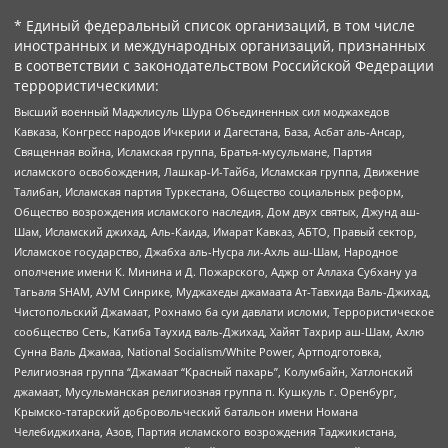
* Единый федеральный список организаций, в том числе
иностранных и международных организаций, признанных
в соответствии с законодательством Российской Федерации
террористическими:
Высший военный Маджлисуль Шура Объединенных сил моджахедов
Кавказа, Конгресс народов Ичкерии и Дагестана, База, Асбат аль-Ансар,
Священная война, Исламская группа, Братья-мусульмане, Партия
исламского освобождения, Лашкар-И-Тайба, Исламская группа, Движение
Талибан, Исламская партия Туркестана, Общество социальных реформ,
Общество возрождения исламского наследия, Дом двух святых, Джунд аш-
Шам, Исламский джихад, Аль-Каида, Имарат Кавказ, АБТО, Правый сектор,
Исламское государство, Джабха аль-Нусра ли-Ахль аш-Шам, Народное
ополчение имени К. Минина и Д. Пожарского, Аджр от Аллаха Субхану уа
Тагьаля SHAM, АУМ Синрике, Муджахеды джамаата Ат-Тавхида Валь-Джихад,
Чистопольский Джамаат, Рохнамо ба суи давлати исломи, Террористическое
сообщество Сеть, Катиба Таухид валь-Джихад, Хайят Тахрир аш-Шам, Ахлю
Сунна Валь Джамаа, National Socialism/White Power, Артподготовка,
Религиозная группа “Джамаат “Красный пахарь”, Колумбайн, Хатлонский
джамаат, Мусульманская религиозная группа п. Кушкуль г. Оренбург,
Крымско-татарский добровольческий батальон имени Номана
Челебиджихана, Азов, Партия исламского возрождения Таджикистана,