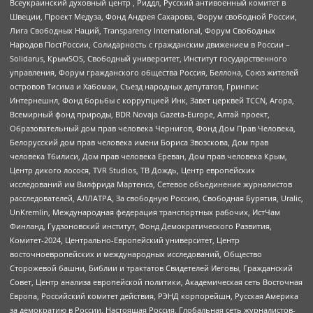
Всеукраинский духовный центр , Риддл, Русский антивоенный комитет в
Швеции, Проект Медуза, Фонд Андрея Сахарова, Форум свободной России,
Лига Свободных Наций, Transparеncy International, Форум Свободных
Народов ПостРоссии, Солидарность с гражданским движением в России –
Solidarus, КрымSOS, Свободный университет, Институт государственного
управления, Форум гражданского общества Россия, Беллона, Союз жителей
островов Тисима и Хабомаи, Съезд народных депутатов, Гринпис
Интернешнл, Фонд борьбы с коррупцией Инк, Завет церквей TCCN, Агора,
Всемирный фонд природы, BDR Novaja Gazeta-Europe, Алтай проект,
Образовательный дом прав человека Чернигов, Фонд Дом Прав Человека,
Белорусский дом прав человека имени Бориса Звозскова, Дом прав
человека Тбилиси, Дом прав человека Ереван, Дом прав человека Крым,
Центр дикого лосося, TVR Studios, ТВ Дождь, Центр европейских
исследований им Вилфрида Мартенса, Сетевое объединение журналистов
расследователей, АЛЛАТРА, За свободную Россию, Свободная Бурятия, Uralic,
UnKremlin, Международная федерация транспортных рабочих, ИстЧам
Финланд, Гудзоновский институт, Фонд Демократического Развития,
Комитет-2024, Центрально-Европейский университет, Центр
восточноевропейских и международных исследований, Общество
Сторожевой башни, Библии и трактатов Свидетелей Иеговы, Гражданский
Совет, Центр анализа европейской политики, Академическая сеть Восточная
Европа, Российский комитет действия, РЭНД корпорейшн, Русская Америка
за демократию в России, Настоящая Россия, Глобальная сеть журналистов-