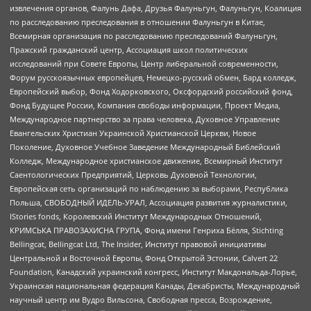
извлечения органов, Фалунь Дафа, Друзья Фалуньгун, Фалуньгун, Коалиция
по расследованию преследования в отношении Фалуньгун в Китае,
Всемирная организация по расследованию преследований Фалуньгун,
Пражский гражданский центр, Ассоциация школ политических
исследований при Совете Европы, Центр либеральной современности,
Форум русскоязычных европейцев, Немецко-русский обмен, Бард колледж,
Европейский выбор, Фонд Ходорковского, Оксфордский российский фонд,
Фонд Будущее России, Компания свободы информации, Проект Медиа,
Международное партнерство за права человека, Духовное Управление
Евангельских Христиан Украинской Христианской Церкви, Новое
Поколение, Духовное Учебное Заведение Международный Библейский
Колледж, Международное христианское движение, Всемирный Институт
Саентологических Предприятий, Церковь Духовной Технологии,
Европейская сеть организаций по наблюдению за выборами, Республика
Польша, СВОБОДНЫЙ ИДЕЛЬ-УРАЛ, Ассоциация развития журналистики,
IStories fonds, Королевский Институт Международных Отношений,
КРИМСЬКА ПРАВОЗАХИСНА ГРУПА, Фонд имени Генриха Бёлля, Stichting
Bellingcat, Bellingcat Ltd, The Insider, Институт правовой инициативы
Центральной и Восточной Европы, Фонд Открытой Эстонии, Calvert 22
Foundation, Канадский украинский конгресс, Институт Макдональда-Лорье,
Украинская национальная федерация Канады, Декабристы, Международный
научный центр им Вудро Вильсона, Свободная пресса, Возрождение,