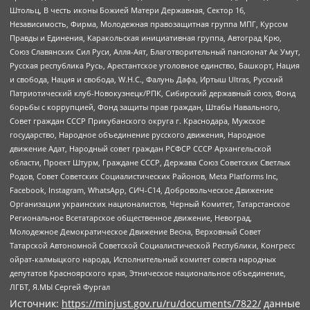
Штольц, В честь иконы Божией Матери Державная, Сектор 16,
Независимость, Фирма, Молодежная правозащитная группа МПГ, Курсом
Правды и Единения, Каракольская инициативная группа, Автоград Крю,
Союз Славянских Сил Руси, Алля-Аят, Благотворительный пансионат Ак Умут,
Русская республика Русь, Арестантское уголовное единство, Башкорт, Нация
и свобода, Нация и свобода, W.H.С., Фалунь Дафа, Иртыш Ultras, Русский
Патриотический клуб-Новокузнецк/РПК, Сибирский державный союз, Фонд
борьбы с коррупцией, Фонд защиты прав граждан, Штабы Навального,
Совет граждан СССР Прикубанского округа г. Краснодара, Мужское
государство, Народное объединение русского движения, Народное
движение Адат, Народный совет граждан РСФСР СССР Архангельской
области, Проект Штурм, Граждане СССР, Держава Союз Советских Светлых
Родов, Совет Советских Социалистических Районов, Meta Platforms Inc,
Facebook, Instagram, WhatsApp, СИЧ-С14, Добровольческое Движение
Организации украинских националистов, Черный Комитет, Татарстанское
Региональное Всетатарское общественное движение, Невоград,
Молодежное Демократическое Движение Весна, Верховный Совет
Татарской Автономной Советской Социалистической Республики, Конгресс
ойрат-калмыцкого народа, Исполнительный комитет совета народных
депутатов Красноярского края, Этническое национальное объединение,
ЛГБТ, Я.МЫ Сергей Фургал
Источник:
https://minjust.gov.ru/ru/documents/7822/
данные