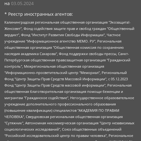
на
03.05.2024
* Реестр иностранных агентов:
Калининградская региональная общественная организация "Экозащита!-Женсовет", Фонд содействия защите прав и свобод граждан "Общественный вердикт", Фонд "Институт Развития Свободы Информации", Частное учреждение "Информационное агентство МЕМО. РУ", Региональная общественная организация "Общественная комиссия по сохранению наследия академика Сахарова", Фонд поддержки свободы прессы, Санкт-Петербургская общественная правозащитная организация "Гражданский контроль", Межрегиональная общественная организация "Информационно-просветительский центр "Мемориал", Региональный Фонд "Центр Защиты Прав Средств Массовой Информации", с 05.12.2023 Фонд "Центр Защиты Прав Средств массовой информации", Региональная общественная благотворительная организация помощи беженцам и мигрантам "Гражданское содействие", Негосударственное образовательное учреждение дополнительного профессионального образования (повышение квалификации) специалистов "АКАДЕМИЯ ПО ПРАВАМ ЧЕЛОВЕКА", Свердловская региональная общественная организация "Сутяжник", Автономная некоммерческая организация "Центр независимых социологических исследований", Союз общественных объединений "Российский исследовательский центр по правам человека", Региональное общественное учреждение научно-информационный центр "МЕМОРИАЛ", Некоммерческая организация "Фонд защиты гласности", Автономная некоммерческая организация "Институт прав человека", Городская общественная организация "Екатеринбургское общество "МЕМОРИАЛ", Городская общественная организация "Рязанское историко-просветительское и правозащитное общество "Мемориал" (Рязанский Мемориал), Челябинский региональный орган общественной самодеятельности – женское общественное объединение "Женщины Евразии", Челябинский региональный орган общественной самодеятельности "Уральская правозащитная группа", Фонд содействия защите здоровья и социальной справедливости имени Андрея Рылькова, Автономная Некоммерческая Организация "Аналитический Центр Юрия Левады", Автономная некоммерческая организация социальной поддержки населения "Проект Апрель", Региональная общественная организация помощи женщинам и детям, находящимся в кризисной ситуации "Информационно-методический центр "Анна", Фонд содействия развитию массовых коммуникаций и правовому просвещению "Так-так-Так", Фонд содействия устойчивому развитию "Серебряная тайга", Свердловский региональный общественный фонд социальных проектов "Новое время", "Idel.Реалии", Кавказ.Реалии, Крым.Реалии, Телеканал Настоящее Время, Татаро-башкирская служба Радио Свобода (Azatliq Radiosi), Радио Свободная Европа/Радио Свобода (PCE/PC), "Сибирь.Реалии", "Фактограф", Благотворительный фонд помощи осужденным и их семьям, Автономная некоммерческая организация "Институт глобализации и социальных движений", Фонд "В защиту прав заключенных", Частное учреждение "Центр поддержки и содействия развитию средств массовой информации", Пензенский региональный общественный благотворительный фонд "Гражданский союз", "Север.Реалии", Некоммерческая организация Фонд "Правовая инициатива", Общество с ограниченной ответственностью "Радио Свободная Европа/Радио Свобода", Чешское информационное агентство "MEDIUM-ORIENT", Красноярская региональная общественная организация "Мы против СПИДа", Камалягин Денис Николаевич, Маркелов Сергей Евгеньевич, Пономарев Лев Александрович, Савицкая Людмила Алексеевна, Автономная некоммерческая организация "Центр по работе с проблемой насилия "НАСИЛИЮ.НЕТ", Межрегиональный профессиональный союз работников здравоохранения "Альянс врачей", Юридическое лицо, зарегистрированное в Латвийской Республике, SIA "Medusa Project" (регистрационный номер 40103797863, дата регистрации 10.06.2014), Некоммерческая организация "Фонд по борьбе с коррупцией", Автономная некоммерческая организация "Институт права и публичной политики", Баданин Роман Сергеевич, Гликин Максим Александрович, Железнова Мария Михайловна, Лукьянова Юлия Сергеевна, Маетная Елизавета Витальевна, Маняхин Петр Борисович, Чуракова Ольга Владимировна, Ярош Юлия Петровна, Юридическое лицо "The Insider SIA", зарегистрированное в Риге, Латвийская Республика (дата регистрации 26.06.2015), являющееся администратором доменного имени интернет-издания "The Insider SIA", https://theins.ru, Постернак Алексей Евгеньевич, Рубин Михаил Аркадьевич, Анин Роман Александрович, Юридическое лицо Istories fonds, зарегистрированное в Латвийской Республике (регистрационный номер 50008295751, дата регистрации 24.02.2020), Великовский Дмитрий Александрович, Долинина Ирина Николаевна, Мароховская Алеся Алексеевна, Шлейнов Роман Юрьевич, Шмагун Олеся Валентиновна, Общество с ограниченной ответственностью "Альтаир 2021", Общество с ограниченной ответственностью "Вега 2021", Общество с ограниченной ответственностью "Главный редактор 2021", Общество с ограниченной ответственностью "Ромашки монолит", Важенков Артем Валерьевич, Ивановская областная общественная организация "Центр гендерных исследований", Гурман Юрий Альбертович, Медиапроект "ОВД-Инфо", Егоров Владимир Владимирович, Жилинский Владимир Александрович, Общество с ограниченной ответственностью "ЗП", Иванова София Юрьевна, Карезина Инна Павловна, Кильтау Екатерина Викторовна, Петров Алексей Викторович, Пискунов Сергей Евгеньевич, Смирнов Сергей Сергеевич, Тихонов Михаил Сергеевич, Общество с ограниченной ответственностью "ЖУРНАЛИСТ-ИНОСТРАННЫЙ АГЕНТ", Арапова Галина Юрьевна, Вольтская Татьяна Анатольевна, Американская компания "Mason G.E.S. Anonymous Foundation" (США), являющаяся владельцем интернет-издания https://mnews.world/, Компания "Stichting Bellingcat", зарегистрированная в Нидерландах (дата регистрации 11.07.2018), Захаров Андрей Вячеславович, Клепиковская Екатерина Дмитриевна, Общество с ограниченной ответственностью "МЕМО", Перл Роман Александрович, Симонов Евгений Алексеевич, Соловьева Елена Анатольевна, Сотников Даниил Владимирович, Сурначева Елизавета Дмитриевна, Автономная некоммерческая организация по защите прав человека и информированию населения "Якутия – Наше Мнение", Общество с ограниченной ответственностью "Москоу диджитал медиа", с 26.01.2023 Общество с ограниченной ответственностью "Чайка Белые сады", Ветошкина Валерия Валерьевна, Заговора Максим Александрович, Межрегиональное общественное движение "Российская ЛГБТ - сеть", Оленичев Максим Владимирович, Павлов Иван Юрьевич, Скворцова Елена Сергеевна, Общество с ограниченной ответственностью "Как бы инагент", Кочетков Игорь Викторович, Общество с ограниченной ответственностью "Честные выборы", Еланчик Олег Александрович, Общество с ограниченной ответственностью "Нобелевский призыв", Гималова Регина Эмилевна, Григорьев Андрей Валерьевич, Григорьева Алина Александровна, Ассоциация по содействию защите прав призывников, альтернативнослужащих и военнослужащих "Правозащитная группа "Гражданин.Армия.Право", Хисамова Регина Фаритовна, Автономная некоммерческая организация по реализации социально-правовых программ "Лилит", Дальневосточное общественное движение "Маяк", Санкт-Петербургская ЛГБТ-инициативная группа "Выход", Инициативная группа ЛГБТ+ "Реверс", Алексеев Андрей Викторович, Бекбулатова Таисия Львовна, Беляев Иван Михайлович, Владыкина Елена Сергеевна, Гельман Марат Александрович, Никульшина Вероника Юрьевна, Толоконникова Надежда Андреевна, Шендерович Виктор Анатольевич, Общество с ограниченной ответственностью "Данное сообщение", Общество с ограниченной ответственностью Издательский дом "Новая глава", Айнбиндер Александра Александровна, Московский комьюнити-центр для ЛГБТ+инициатив, Благотворительный фонд развития филантропии, Deutsche Welle (Германия, Kurt-Schumacher-Strasse 3, 53113 Bonn), Борзунова Мария Михайловна, Воробьев Виктор Викторович, Голубева Анна Львовна, Константинова Алла Михайловна, Малкова Ирина Владимировна, Мурадов Мурад Абдулгалимович, Осетинская Елизавета Николаевна, Понасенков Евгений Николаевич, Ганапольский Матвей Юрьевич, Киселев Евгений Алексеевич, Борухович Ирина Григорьевна, Дремин Иван Тимофеевич, Дубровский Дмитрий Викторович, Красноярская региональная общественная организация поддержки и развития альтернативных образовательных технологий и межкультурных коммуникаций "ИНТЕРРА", Маяковская Екатерина Алексеевна, Фейгин Марк Захарович, Филимонов Андрей Викторович, Дзугкоева Регина Николаевна, Доброхотов Роман Александрович, Дудь Юрий Александрович, Елкин Сергей Владимирович, Кругликов Кирилл Игоревич, Сабунаева Мария Леонидовна, Семенов Алексей Владимирович, Шаинян Карен Багратович, Шульман Екатерина Михайловна, Асафьев Артур Валерьевич, Вахштайн Виктор Семенович, Венедиктов Алексей Алексеевич, Лушникова Екатерина Евгеньевна, Волков Леонид Михайлович, Невзоров Александр Глебович, Пархоменко Сергей Борисович, Сироткин Ярослав Николаевич, Кара-Мурза Владимир Владимирович, Баранова Наталья Владимировна, Гозман Леонид Яковлевич, Кагарлицкий Борис Юльевич, Климарев Михаил Валерьевич, Милов Владимир Станиславович, Автономная некоммерческая организация Краснодарский центр современного искусства "Типография", Моргенштерн Алишер Тагирович, Соболь Любовь Эдуардовна, Общество с ограниченной ответственностью "ЛИЗА НОРМ", Каспаров Гарри Кимович, Ходорковский Михаил Борисович, Общество с ограниченной ответственностью "Апрельские тезисы", Данилович Ирина Брониславовна, Кашин Олег Владимирович, Петров Николай Владимирович, Пивоваров Алексей Владимирович, Соколов Михаил Владимирович, Цветкова Юлия Владимировна, Чичваркин Евгений Александрович, Комитет против пыток/Команда против пыток, Общество с ограниченной ответственностью "Первый научный", Общество с ограниченной ответственностью "Вертолет и ко", Белоцерковская Вероника Борисовна, Кац Максим Евгеньевич, Лазарева Татьяна Юрьевна, Шаведдинов Руслан Табризович, Яшин Илья Валерьевич, Общество с ограниченной ответственностью "Иноагент ААВ", Алешковский Дмитрий Петрович, Альбац Евгения Марковна, Быков Дмитрий Львович, Галямина Юлия Евгеньевна, Лойко Сергей Леонидович, Мартынов Кирилл Константинович, Медведев Сергей Александрович, Крашенинников Федор Геннадиевич, Гордеева Катерина Вл