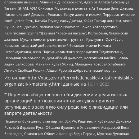
ополчение имени К. Минина и Д. Пожарского, Аджр от Аллаха Субхану уа
Тагьаля SHAM, АУМ Синрике, Муджахеды джамаата Ат-Тавхида Валь-Джихад,
Чистопольский Джамаат, Рохнамо ба суи давлати исломи, Террористическое
сообщество Сеть, Катиба Таухид валь-Джихад, Хайят Тахрир аш-Шам, Ахлю
Сунна Валь Джамаа, National Socialism/White Power, Артподготовка,
Религиозная группа “Джамаат “Красный пахарь”, Колумбайн, Хатлонский
джамаат, Мусульманская религиозная группа п. Кушкуль г. Оренбург,
Крымско-татарский добровольческий батальон имени Номана
Челебиджихана, Азов, Партия исламского возрождения Таджикистана,
Народная самооборона, Дуббайский джамаат, московская ячейка, Батал-
Хаджи Белхороев, Маньяки Культ Убийц, Молодёжь Которая Улыбается,
Легион Свобода России, Айдар, Русский добровольческий корпус
Источник:
http://nac.gov.ru/terroristicheskie-i-ekstremistskie-
organizacii-i-materialy.html
данные на
16.11.2023
* Перечень общественных объединений и религиозных
организаций в отношении которых судом принято
вступившее в законную силу решение о ликвидации или
запрете деятельности:
Национал-большевистская партия, ВЕК РА, Рада земли Кубанской Духовно
Родовой Державы Русь, Община Духовного Управления Асгардской Веси
Беловодья, Славянская Община Капища Веды Перуна, Мужская Духовная