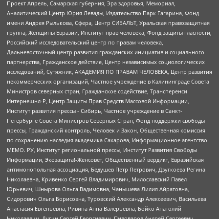
Проект Апрель, Самарская губерния, Эра здоровья, Мемориал,
Аналитический Центр Юрия Левады, Издательство Парк Гагарина, Фонд
имени Андрея Рылькова, Сфера, Центр СИБАЛЬТ, Уральская правозащитная
группа, Женщины Евразии, Институт прав человека, Фонд защиты гласности,
Российский исследовательский центр по правам человека,
Дальневосточный центр развития гражданских инициатив и социального
партнерства, Гражданское действие, Центр независимых социологических
исследований, Сутяжник, АКАДЕМИЯ ПО ПРАВАМ ЧЕЛОВЕКА, Центр развития
некоммерческих организаций, Частное учреждение в Калининграде Совета
Министров северных стран, Гражданское содействие, Трансперенси
Интернешнл-Р, Центр Защиты Прав Средств Массовой Информации,
Институт развития прессы - Сибирь, Частное учреждение в Санкт-
Петербурге Совета Министров Северных Стран, Фонд поддержки свободы
прессы, Гражданский контроль, Человек и Закон, Общественная комиссия
по сохранению наследия академика Сахарова, Информационное агентство
МЕМО. РУ, Институт региональной прессы, Институт Развития Свободы
Информации, Экозащита!-Женсовет, Общественный вердикт, Евразийская
антимонопольная ассоциация, Бедушев Петр Петрович, Дзугкоева Регина
Николаевна, Кривенко Сергей Владимирович, Милославский Павел
Юрьевич, Шнырова Ольга Вадимовна, Чанышева Лилия Айратовна,
Сидорович Ольга Борисовна, Туровский Александр Алексеевич, Васильева
Анастасия Евгеньевна, Ривина Анна Валерьевна, Бойко Анатолий
Николаевич, Дугин Сергей Георгиевич, Пивоваров Андрей Сергеевич,