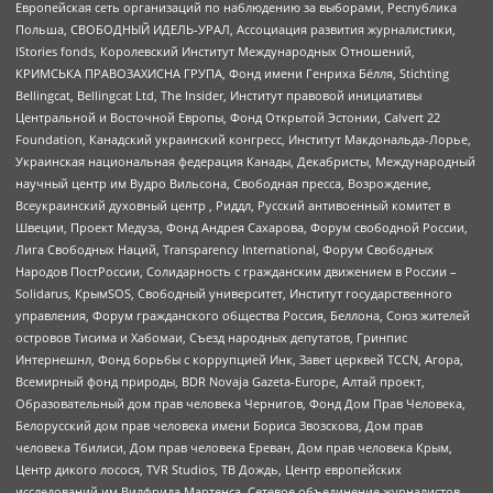
Европейская сеть организаций по наблюдению за выборами, Республика
Польша, СВОБОДНЫЙ ИДЕЛЬ-УРАЛ, Ассоциация развития журналистики,
IStories fonds, Королевский Институт Международных Отношений,
КРИМСЬКА ПРАВОЗАХИСНА ГРУПА, Фонд имени Генриха Бёлля, Stichting
Bellingcat, Bellingcat Ltd, The Insider, Институт правовой инициативы
Центральной и Восточной Европы, Фонд Открытой Эстонии, Calvert 22
Foundation, Канадский украинский конгресс, Институт Макдональда-Лорье,
Украинская национальная федерация Канады, Декабристы, Международный
научный центр им Вудро Вильсона, Свободная пресса, Возрождение,
Всеукраинский духовный центр , Риддл, Русский антивоенный комитет в
Швеции, Проект Медуза, Фонд Андрея Сахарова, Форум свободной России,
Лига Свободных Наций, Transparеncy International, Форум Свободных
Народов ПостРоссии, Солидарность с гражданским движением в России –
Solidarus, КрымSOS, Свободный университет, Институт государственного
управления, Форум гражданского общества Россия, Беллона, Союз жителей
островов Тисима и Хабомаи, Съезд народных депутатов, Гринпис
Интернешнл, Фонд борьбы с коррупцией Инк, Завет церквей TCCN, Агора,
Всемирный фонд природы, BDR Novaja Gazeta-Europe, Алтай проект,
Образовательный дом прав человека Чернигов, Фонд Дом Прав Человека,
Белорусский дом прав человека имени Бориса Звозскова, Дом прав
человека Тбилиси, Дом прав человека Ереван, Дом прав человека Крым,
Центр дикого лосося, TVR Studios, ТВ Дождь, Центр европейских
исследований им Вилфрида Мартенса, Сетевое объединение журналистов