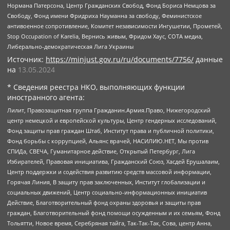
Нормана Патерсона, Центр Гражданских Свобод, Фонд Бориса Немцова за
Свободу, Фонд имени Фридриха Науманна за свободу, Феминистское
антивоенное сопротивление, Комитет независимости Ингушетии, Прометей,
Stop Occupation of Karelia, Вернись живым, Фридом Хаус, СОТА медиа,
Либерально-демократическая Лига Украины
Источник:
https://minjust.gov.ru/ru/documents/7756/
данные
на
13.05.2024
* Сведения реестра НКО, выполняющих функции
иностранного агента:
Лилит, Правозащитная группа Гражданин.Армия.Право, Нижегородский
центр немецкой и европейской культуры, Центр гендерных исследований,
Фонд защиты прав граждан Штаб, Институт права и публичной политики,
Фонд борьбы с коррупцией, Альянс врачей, НАСИЛИЮ.НЕТ, Мы против
СПИДа, СВЕЧА, Гуманитарное действие, Открытый Петербург, Лига
Избирателей, Правовая инициатива, Гражданский Союз, Хасдей Ерушалаим,
Центр поддержки и содействия развитию средств массовой информации,
Горячая Линия, В защиту прав заключенных, Институт глобализации и
социальных движений, Центр социально-информационных инициатив
Действие, Благотворительный фонд охраны здоровья и защиты прав
граждан, Благотворительный фонд помощи осужденным и их семьям, Фонд
Тольятти, Новое время, Серебряная тайга, Так-Так-Так, Сова, центр Анна,