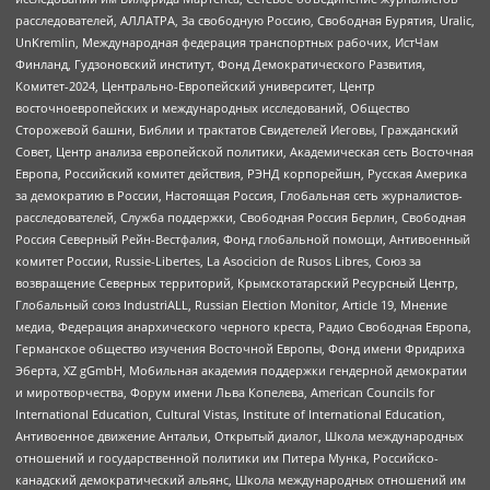
расследователей, АЛЛАТРА, За свободную Россию, Свободная Бурятия, Uralic,
UnKremlin, Международная федерация транспортных рабочих, ИстЧам
Финланд, Гудзоновский институт, Фонд Демократического Развития,
Комитет-2024, Центрально-Европейский университет, Центр
восточноевропейских и международных исследований, Общество
Сторожевой башни, Библии и трактатов Свидетелей Иеговы, Гражданский
Совет, Центр анализа европейской политики, Академическая сеть Восточная
Европа, Российский комитет действия, РЭНД корпорейшн, Русская Америка
за демократию в России, Настоящая Россия, Глобальная сеть журналистов-
расследователей, Служба поддержки, Свободная Россия Берлин, Свободная
Россия Северный Рейн-Вестфалия, Фонд глобальной помощи, Антивоенный
комитет России, Russie-Libertes, La Asocicion de Rusos Libres, Союз за
возвращение Северных территорий, Крымскотатарский Ресурсный Центр,
Глобальный союз IndustriALL, Russian Election Monitor, Article 19, Мнение
медиа, Федерация анархического черного креста, Радио Свободная Европа,
Германское общество изучения Восточной Европы, Фонд имени Фридриха
Эберта, XZ gGmbH, Мобильная академия поддержки гендерной демократии
и миротворчества, Форум имени Льва Копелева, American Councils for
International Education, Cultural Vistas, Institute of International Education,
Антивоенное движение Антальи, Открытый диалог, Школа международных
отношений и государственной политики им Питера Мунка, Российско-
канадский демократический альянс, Школа международных отношений им