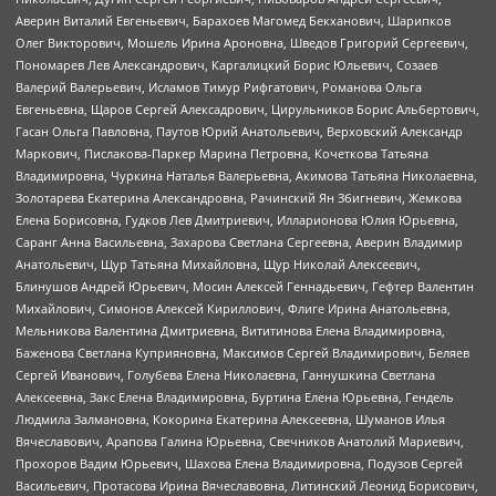
Аверин Виталий Евгеньевич, Барахоев Магомед Бекханович, Шарипков
Олег Викторович, Мошель Ирина Ароновна, Шведов Григорий Сергеевич,
Пономарев Лев Александрович, Каргалицкий Борис Юльевич, Созаев
Валерий Валерьевич, Исламов Тимур Рифгатович, Романова Ольга
Евгеньевна, Щаров Сергей Алексадрович, Цирульников Борис Альбертович,
Гасан Ольга Павловна, Паутов Юрий Анатольевич, Верховский Александр
Маркович, Пислакова-Паркер Марина Петровна, Кочеткова Татьяна
Владимировна, Чуркина Наталья Валерьевна, Акимова Татьяна Николаевна,
Золотарева Екатерина Александровна, Рачинский Ян Збигневич, Жемкова
Елена Борисовна, Гудков Лев Дмитриевич, Илларионова Юлия Юрьевна,
Саранг Анна Васильевна, Захарова Светлана Сергеевна, Аверин Владимир
Анатольевич, Щур Татьяна Михайловна, Щур Николай Алексеевич,
Блинушов Андрей Юрьевич, Мосин Алексей Геннадьевич, Гефтер Валентин
Михайлович, Симонов Алексей Кириллович, Флиге Ирина Анатольевна,
Мельникова Валентина Дмитриевна, Вититинова Елена Владимировна,
Баженова Светлана Куприяновна, Максимов Сергей Владимирович, Беляев
Сергей Иванович, Голубева Елена Николаевна, Ганнушкина Светлана
Алексеевна, Закс Елена Владимировна, Буртина Елена Юрьевна, Гендель
Людмила Залмановна, Кокорина Екатерина Алексеевна, Шуманов Илья
Вячеславович, Арапова Галина Юрьевна, Свечников Анатолий Мариевич,
Прохоров Вадим Юрьевич, Шахова Елена Владимировна, Подузов Сергей
Васильевич, Протасова Ирина Вячеславовна, Литинский Леонид Борисович,