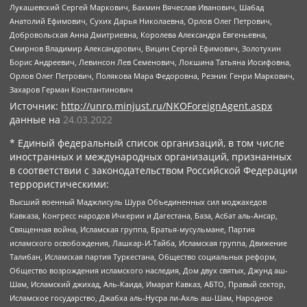
Лукашевский Сергей Маркович, Бахмин Вячеслав Иванович, Шабад
Анатолий Ефимович, Сухих Дарья Николаевна, Орлов Олег Петрович,
Добровольская Анна Дмитриевна, Королева Александра Евгеньевна,
Смирнов Владимир Александрович, Вицин Сергей Ефимович, Золотухин
Борис Андреевич, Левинсон Лев Семенович, Локшина Татьяна Иосифовна,
Орлов Олег Петрович, Полякова Мара Федоровна, Резник Генри Маркович,
Захаров Герман Константинович
Источник:
http://unro.minjust.ru/NKOForeignAgent.aspx
данные на
24.03.2022
* Единый федеральный список организаций, в том числе
иностранных и международных организаций, признанных
в соответствии с законодательством Российской Федерации
террористическими:
Высший военный Маджлисуль Шура Объединенных сил моджахедов
Кавказа, Конгресс народов Ичкерии и Дагестана, База, Асбат аль-Ансар,
Священная война, Исламская группа, Братья-мусульмане, Партия
исламского освобождения, Лашкар-И-Тайба, Исламская группа, Движение
Талибан, Исламская партия Туркестана, Общество социальных реформ,
Общество возрождения исламского наследия, Дом двух святых, Джунд аш-
Шам, Исламский джихад, Аль-Каида, Имарат Кавказ, АБТО, Правый сектор,
Исламское государство, Джабха аль-Нусра ли-Ахль аш-Шам, Народное