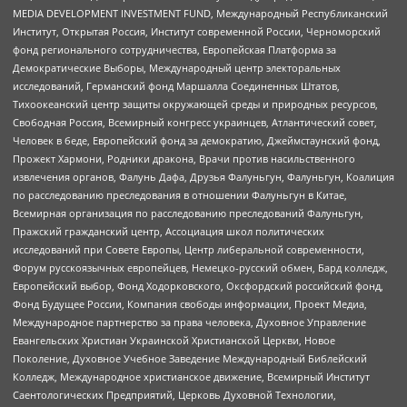
MEDIA DEVELOPMENT INVESTMENT FUND, Международный Республиканский
Институт, Открытая Россия, Институт современной России, Черноморский
фонд регионального сотрудничества, Европейская Платформа за
Демократические Выборы, Международный центр электоральных
исследований, Германский фонд Маршалла Соединенных Штатов,
Тихоокеанский центр защиты окружающей среды и природных ресурсов,
Свободная Россия, Всемирный конгресс украинцев, Атлантический совет,
Человек в беде, Европейский фонд за демократию, Джеймстаунский фонд,
Прожект Хармони, Родники дракона, Врачи против насильственного
извлечения органов, Фалунь Дафа, Друзья Фалуньгун, Фалуньгун, Коалиция
по расследованию преследования в отношении Фалуньгун в Китае,
Всемирная организация по расследованию преследований Фалуньгун,
Пражский гражданский центр, Ассоциация школ политических
исследований при Совете Европы, Центр либеральной современности,
Форум русскоязычных европейцев, Немецко-русский обмен, Бард колледж,
Европейский выбор, Фонд Ходорковского, Оксфордский российский фонд,
Фонд Будущее России, Компания свободы информации, Проект Медиа,
Международное партнерство за права человека, Духовное Управление
Евангельских Христиан Украинской Христианской Церкви, Новое
Поколение, Духовное Учебное Заведение Международный Библейский
Колледж, Международное христианское движение, Всемирный Институт
Саентологических Предприятий, Церковь Духовной Технологии,