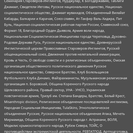
Семинария Староверов-Инглингов, Нурджулар, К Богодержавию, Таблиги
Джамаат, Свидетели Иеговы, Русское национальное единство, Национал-
социалистическое общество, Джамаат мувахидов, Объединенный Вилайат
Кабарды, Балкарии и Карачая, Союз славян, Ат-Такфир Валь-Хиджра, Пит
Буль, Национал-социалистическая рабочая партия России, Славянский союз,
Формат-18, Благородный Орден Дьявола, Армия воли народа,
Национальная Социалистическая Инициатива города Череповца, Духовно-
Родовая Держава Русь, Русское национальное единство, Древнерусской
Инглистической церкви Православных Староверов-Инглингов, Русский
общенациональный союз, Движение против нелегальной иммиграции,
Кровь и Честь, О свободе совести и о религиозных объединениях, Омская
организация общественного политического движения Русское
национальное единство, Северное Братство, Клуб Болельщиков
Футбольного Клуба Динамо, Файзрахманисты, Мусульманская религиозная
организация п. Боровский, Община Коренного Русского народа
Щелковского района, Правый сектор, УНА - УНСО, Украинская
повстанческая армия, Тризуб им. Степана Бандеры, Братство, Белый Крест,
Misanthropic division, Религиозное объединение последователей инглиизма,
Народная Социальная Инициатива, TulaSkins, Этнополитическое
объединение Русские, Русское национальное объединение Атака, Мечеть
Мирмамеда, Община Коренного Русского народа г. Астрахани, ВОЛЯ,
Меджлис крымскотатарского народа, Рубеж Севера, ТОЙС, О
противодействии экстремистской деятельности, РЕВТАТПОД, Артподготовка,