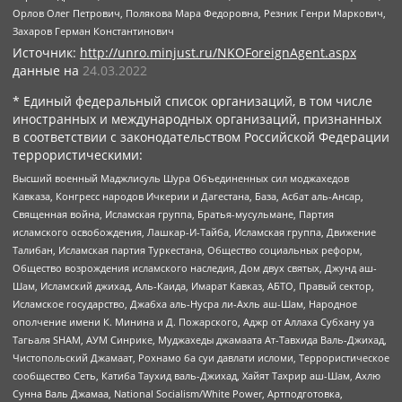
Орлов Олег Петрович, Полякова Мара Федоровна, Резник Генри Маркович,
Захаров Герман Константинович
Источник:
http://unro.minjust.ru/NKOForeignAgent.aspx
данные на
24.03.2022
* Единый федеральный список организаций, в том числе
иностранных и международных организаций, признанных
в соответствии с законодательством Российской Федерации
террористическими:
Высший военный Маджлисуль Шура Объединенных сил моджахедов
Кавказа, Конгресс народов Ичкерии и Дагестана, База, Асбат аль-Ансар,
Священная война, Исламская группа, Братья-мусульмане, Партия
исламского освобождения, Лашкар-И-Тайба, Исламская группа, Движение
Талибан, Исламская партия Туркестана, Общество социальных реформ,
Общество возрождения исламского наследия, Дом двух святых, Джунд аш-
Шам, Исламский джихад, Аль-Каида, Имарат Кавказ, АБТО, Правый сектор,
Исламское государство, Джабха аль-Нусра ли-Ахль аш-Шам, Народное
ополчение имени К. Минина и Д. Пожарского, Аджр от Аллаха Субхану уа
Тагьаля SHAM, АУМ Синрике, Муджахеды джамаата Ат-Тавхида Валь-Джихад,
Чистопольский Джамаат, Рохнамо ба суи давлати исломи, Террористическое
сообщество Сеть, Катиба Таухид валь-Джихад, Хайят Тахрир аш-Шам, Ахлю
Сунна Валь Джамаа, National Socialism/White Power, Артподготовка,