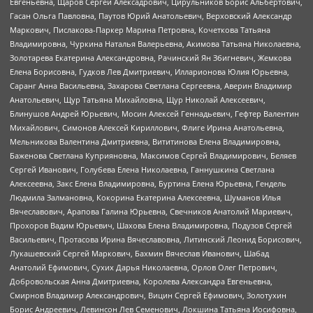
Евгеньевна, Щаров Сергей Алексадрович, Цирульников Борис Альбертович,
Гасан Ольга Павловна, Паутов Юрий Анатольевич, Верховский Александр
Маркович, Пислакова-Паркер Марина Петровна, Кочеткова Татьяна
Владимировна, Чуркина Наталья Валерьевна, Акимова Татьяна Николаевна,
Золотарева Екатерина Александровна, Рачинский Ян Збигневич, Жемкова
Елена Борисовна, Гудков Лев Дмитриевич, Илларионова Юлия Юрьевна,
Саранг Анна Васильевна, Захарова Светлана Сергеевна, Аверин Владимир
Анатольевич, Щур Татьяна Михайловна, Щур Николай Алексеевич,
Блинушов Андрей Юрьевич, Мосин Алексей Геннадьевич, Гефтер Валентин
Михайлович, Симонов Алексей Кириллович, Флиге Ирина Анатольевна,
Мельникова Валентина Дмитриевна, Вититинова Елена Владимировна,
Баженова Светлана Куприяновна, Максимов Сергей Владимирович, Беляев
Сергей Иванович, Голубева Елена Николаевна, Ганнушкина Светлана
Алексеевна, Закс Елена Владимировна, Буртина Елена Юрьевна, Гендель
Людмила Залмановна, Кокорина Екатерина Алексеевна, Шуманов Илья
Вячеславович, Арапова Галина Юрьевна, Свечников Анатолий Мариевич,
Прохоров Вадим Юрьевич, Шахова Елена Владимировна, Подузов Сергей
Васильевич, Протасова Ирина Вячеславовна, Литинский Леонид Борисович,
Лукашевский Сергей Маркович, Бахмин Вячеслав Иванович, Шабад
Анатолий Ефимович, Сухих Дарья Николаевна, Орлов Олег Петрович,
Добровольская Анна Дмитриевна, Королева Александра Евгеньевна,
Смирнов Владимир Александрович, Вицин Сергей Ефимович, Золотухин
Борис Андреевич, Левинсон Лев Семенович, Локшина Татьяна Иосифовна,