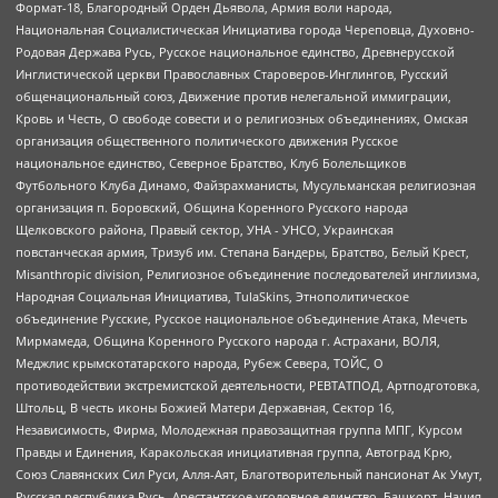
Формат-18, Благородный Орден Дьявола, Армия воли народа,
Национальная Социалистическая Инициатива города Череповца, Духовно-
Родовая Держава Русь, Русское национальное единство, Древнерусской
Инглистической церкви Православных Староверов-Инглингов, Русский
общенациональный союз, Движение против нелегальной иммиграции,
Кровь и Честь, О свободе совести и о религиозных объединениях, Омская
организация общественного политического движения Русское
национальное единство, Северное Братство, Клуб Болельщиков
Футбольного Клуба Динамо, Файзрахманисты, Мусульманская религиозная
организация п. Боровский, Община Коренного Русского народа
Щелковского района, Правый сектор, УНА - УНСО, Украинская
повстанческая армия, Тризуб им. Степана Бандеры, Братство, Белый Крест,
Misanthropic division, Религиозное объединение последователей инглиизма,
Народная Социальная Инициатива, TulaSkins, Этнополитическое
объединение Русские, Русское национальное объединение Атака, Мечеть
Мирмамеда, Община Коренного Русского народа г. Астрахани, ВОЛЯ,
Меджлис крымскотатарского народа, Рубеж Севера, ТОЙС, О
противодействии экстремистской деятельности, РЕВТАТПОД, Артподготовка,
Штольц, В честь иконы Божией Матери Державная, Сектор 16,
Независимость, Фирма, Молодежная правозащитная группа МПГ, Курсом
Правды и Единения, Каракольская инициативная группа, Автоград Крю,
Союз Славянских Сил Руси, Алля-Аят, Благотворительный пансионат Ак Умут,
Русская республика Русь, Арестантское уголовное единство, Башкорт, Нация