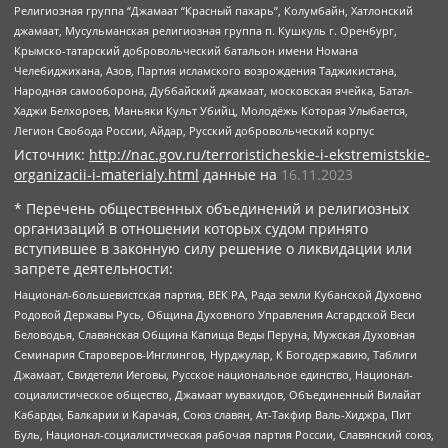
Религиозная группа “Джамаат “Красный пахарь”, Колумбайн, Хатлонский
джамаат, Мусульманская религиозная группа п. Кушкуль г. Оренбург,
Крымско-татарский добровольческий батальон имени Номана
Челебиджихана, Азов, Партия исламского возрождения Таджикистана,
Народная самооборона, Дуббайский джамаат, московская ячейка, Батал-
Хаджи Белхороев, Маньяки Культ Убийц, Молодёжь Которая Улыбается,
Легион Свобода России, Айдар, Русский добровольческий корпус
Источник:
http://nac.gov.ru/terroristicheskie-i-ekstremistskie-
organizacii-i-materialy.html
данные на
16.11.2023
* Перечень общественных объединений и религиозных
организаций в отношении которых судом принято
вступившее в законную силу решение о ликвидации или
запрете деятельности:
Национал-большевистская партия, ВЕК РА, Рада земли Кубанской Духовно
Родовой Державы Русь, Община Духовного Управления Асгардской Веси
Беловодья, Славянская Община Капища Веды Перуна, Мужская Духовная
Семинария Староверов-Инглингов, Нурджулар, К Богодержавию, Таблиги
Джамаат, Свидетели Иеговы, Русское национальное единство, Национал-
социалистическое общество, Джамаат мувахидов, Объединенный Вилайат
Кабарды, Балкарии и Карачая, Союз славян, Ат-Такфир Валь-Хиджра, Пит
Буль, Национал-социалистическая рабочая партия России, Славянский союз,