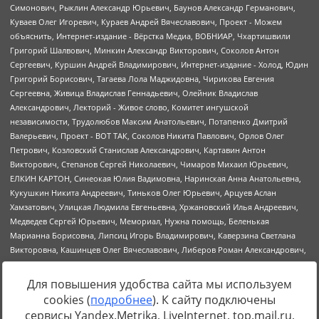
Для повышения удобства сайта мы используем
cookies (
подробнее
). К сайту подключены
Источник:
https://minjust.gov.ru/uploaded/files/reestr-
сервисы Yandex.Metrika, LiveInternet, top.mail.ru,