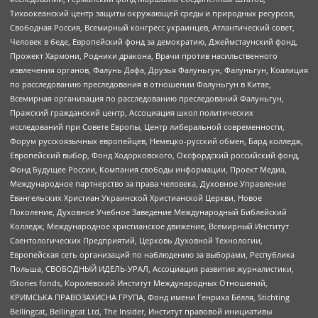
Тихоокеанский центр защиты окружающей среды и природных ресурсов,
Свободная Россия, Всемирный конгресс украинцев, Атлантический совет,
Человек в беде, Европейский фонд за демократию, Джеймстаунский фонд,
Прожект Хармони, Родники дракона, Врачи против насильственного
извлечения органов, Фалунь Дафа, Друзья Фалуньгун, Фалуньгун, Коалиция
по расследованию преследования в отношении Фалуньгун в Китае,
Всемирная организация по расследованию преследований Фалуньгун,
Пражский гражданский центр, Ассоциация школ политических
исследований при Совете Европы, Центр либеральной современности,
Форум русскоязычных европейцев, Немецко-русский обмен, Бард колледж,
Европейский выбор, Фонд Ходорковского, Оксфордский российский фонд,
Фонд Будущее России, Компания свободы информации, Проект Медиа,
Международное партнерство за права человека, Духовное Управление
Евангельских Христиан Украинской Христианской Церкви, Новое
Поколение, Духовное Учебное Заведение Международный Библейский
Колледж, Международное христианское движение, Всемирный Институт
Саентологических Предприятий, Церковь Духовной Технологии,
Европейская сеть организаций по наблюдению за выборами, Республика
Польша, СВОБОДНЫЙ ИДЕЛЬ-УРАЛ, Ассоциация развития журналистики,
IStories fonds, Королевский Институт Международных Отношений,
КРИМСЬКА ПРАВОЗАХИСНА ГРУПА, Фонд имени Генриха Бёлля, Stichting
Bellingcat, Bellingcat Ltd, The Insider, Институт правовой инициативы