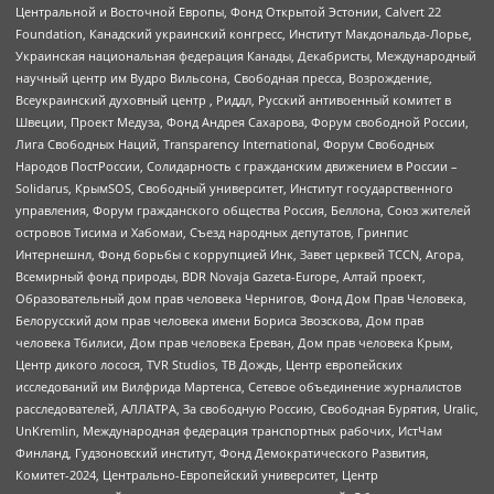
Центральной и Восточной Европы, Фонд Открытой Эстонии, Calvert 22
Foundation, Канадский украинский конгресс, Институт Макдональда-Лорье,
Украинская национальная федерация Канады, Декабристы, Международный
научный центр им Вудро Вильсона, Свободная пресса, Возрождение,
Всеукраинский духовный центр , Риддл, Русский антивоенный комитет в
Швеции, Проект Медуза, Фонд Андрея Сахарова, Форум свободной России,
Лига Свободных Наций, Transparеncy International, Форум Свободных
Народов ПостРоссии, Солидарность с гражданским движением в России –
Solidarus, КрымSOS, Свободный университет, Институт государственного
управления, Форум гражданского общества Россия, Беллона, Союз жителей
островов Тисима и Хабомаи, Съезд народных депутатов, Гринпис
Интернешнл, Фонд борьбы с коррупцией Инк, Завет церквей TCCN, Агора,
Всемирный фонд природы, BDR Novaja Gazeta-Europe, Алтай проект,
Образовательный дом прав человека Чернигов, Фонд Дом Прав Человека,
Белорусский дом прав человека имени Бориса Звозскова, Дом прав
человека Тбилиси, Дом прав человека Ереван, Дом прав человека Крым,
Центр дикого лосося, TVR Studios, ТВ Дождь, Центр европейских
исследований им Вилфрида Мартенса, Сетевое объединение журналистов
расследователей, АЛЛАТРА, За свободную Россию, Свободная Бурятия, Uralic,
UnKremlin, Международная федерация транспортных рабочих, ИстЧам
Финланд, Гудзоновский институт, Фонд Демократического Развития,
Комитет-2024, Центрально-Европейский университет, Центр