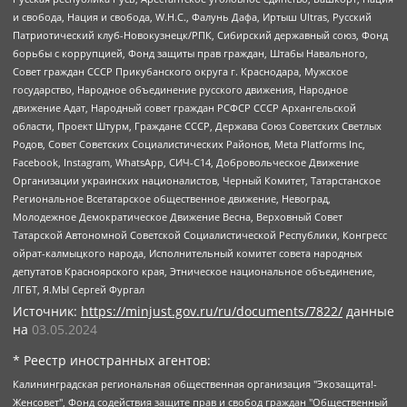
и свобода, Нация и свобода, W.H.С., Фалунь Дафа, Иртыш Ultras, Русский
Патриотический клуб-Новокузнецк/РПК, Сибирский державный союз, Фонд
борьбы с коррупцией, Фонд защиты прав граждан, Штабы Навального,
Совет граждан СССР Прикубанского округа г. Краснодара, Мужское
государство, Народное объединение русского движения, Народное
движение Адат, Народный совет граждан РСФСР СССР Архангельской
области, Проект Штурм, Граждане СССР, Держава Союз Советских Светлых
Родов, Совет Советских Социалистических Районов, Meta Platforms Inc,
Facebook, Instagram, WhatsApp, СИЧ-С14, Добровольческое Движение
Организации украинских националистов, Черный Комитет, Татарстанское
Региональное Всетатарское общественное движение, Невоград,
Молодежное Демократическое Движение Весна, Верховный Совет
Татарской Автономной Советской Социалистической Республики, Конгресс
ойрат-калмыцкого народа, Исполнительный комитет совета народных
депутатов Красноярского края, Этническое национальное объединение,
ЛГБТ, Я.МЫ Сергей Фургал
Источник:
https://minjust.gov.ru/ru/documents/7822/
данные
на
03.05.2024
* Реестр иностранных агентов:
Калининградская региональная общественная организация "Экозащита!-Женсовет", Фонд содействия защите прав и свобод граждан "Общественный вердикт", Фонд "Институт Развития Свободы Информации", Частное учреждение "Информационное агентство МЕМО. РУ", Региональная общественная организация "Общественная комиссия по сохранению наследия академика Сахарова", Фонд поддержки свободы прессы, Санкт-Петербургская общественная правозащитная организация "Гражданский контроль", Межрегиональная общественная организация "Информационно-просветительский центр "Мемориал", Региональный Фонд "Центр Защиты Прав Средств Массовой Информации", с 05.12.2023 Фонд "Центр Защиты Прав Средств массовой информации", Региональная общественная благотворительная организация помощи беженцам и мигрантам "Гражданское содействие", Негосударственное образовательное учреждение дополнительного профессионального образования (повышение квалификации) специалистов "АКАДЕМИЯ ПО ПРАВАМ ЧЕЛОВЕКА", Свердловская региональная общественная организация "Сутяжник", Автономная некоммерческая организация "Центр независимых социологических исследований", Союз общественных объединений "Российский исследовательский центр по правам человека", Региональное общественное учреждение научно-информационный центр "МЕМОРИАЛ", Некоммерческая организация "Фонд защиты гласности", Автономная некоммерческая организация "Институт прав человека", Городская общественная организация "Екатеринбургское общество "МЕМОРИАЛ", Городская общественная организация "Рязанское историко-просветительское и правозащитное общество "Мемориал" (Рязанский Мемориал), Челябинский региональный орган общественной самодеятельности – женское общественное объединение "Женщины Евразии", Челябинский региональный орган общественной самодеятельности "Уральская правозащитная группа", Фонд содействия защите здоровья и социальной справедливости имени Андрея Рылькова, Автономная Некоммерческая Организация "Аналитический Центр Юрия Левады", Автономная некоммерческая организация социальной поддержки населения "Проект Апрель", Региональная общественная организация помощи женщинам и детям, находящимся в кризисной ситуации "Информационно-методический центр "Анна", Фонд содействия развитию массовых коммуникаций и правовому просвещению "Так-так-Так", Фонд содействия устойчивому развитию "Серебряная тайга", Свердловский региональный общественный фонд социальных проектов "Новое время", "Idel.Реалии", Кавказ.Реалии, Крым.Реалии, Телеканал Настоящее Время, Татаро-башкирская служба Радио Свобода (Azatliq Radiosi), Радио Свободная Европа/Радио Свобода (PCE/PC), "Сибирь.Реалии", "Фактограф", Благотворительный фонд помощи осужденным и их семьям, Автономная некоммерческая организация "Институт глобализации и социальных движений", Фонд "В защиту прав заключенных", Частное учреждение "Центр поддержки и содействия развитию средств массовой информации", Пензенский региональный общественный благотворительный фонд "Гражданский союз", "Север.Реалии", Некоммерческая организация Фонд "Правовая инициатива", Общество с ограниченной ответственностью "Радио Свободная Европа/Радио Свобода", Чешское информационное агентство "MEDIUM-ORIENT", Красноярская региональная общественная организация "Мы против СПИДа", Камалягин Денис Николаевич, Маркелов Сергей Евгеньевич, Пономарев Лев Александрович, Савицкая Людмила Алексеевна, Автономная некоммерческая организация "Центр по работе с проблемой насилия "НАСИЛИЮ.НЕТ", Межрегиональный профессиональный союз работников здравоохранения "Альянс врачей", Юридическое лицо, зарегистрированное в Латвийской Республике, SIA "Medusa Project" (регистрационный номер 40103797863, дата регистрации 10.06.2014), Некоммерческая организация "Фонд по борьбе с коррупцией", Автономная некоммерческая организация "Институт права и публичной политики", Баданин Роман Сергеевич, Гликин Максим Александрович, Железнова Мария Михайловна, Лукьянова Юлия Сергеевна, Маетная Елизавета Витальевна, Маняхин Петр Борисович, Чуракова Ольга Владимировна, Ярош Юлия Петровна, Юридическое лицо "The Insider SIA", зарегистрированное в Риге, Латвийская Республика (дата регистрации 26.06.2015), являющееся администратором доменного имени интернет-издания "The Insider SIA", https://theins.ru, Постернак Алексей Евгеньевич, Рубин Михаил Аркадьевич, Анин Роман Александрович, Юридическое лицо Istories fonds, зарегистрированное в Латвийской Республике (регистрационный номер 50008295751, дата регистрации 24.02.2020), Великовский Дмитрий Александрович, Долинина Ирина Николаевна, Мароховская Алеся Алексеевна, Шлейнов Роман Юрьевич, Шмагун Олеся Валентиновна, Общество с ограниченной ответственностью "Альтаир 2021", Общество с ограниченной ответственностью "Вега 2021", Общество с ограниченной ответственностью "Главный редактор 2021", Общество с ограниченной ответственностью "Ромашки монолит", Важенков Артем Валерьевич, Ивановская областная общественная организация "Центр гендерных исследований", Гурман Юрий Альбертович, Медиапроект "ОВД-Инфо", Егоров Владимир Владимирович, Жилинский Владимир Александрович, Общество с ограниченной ответственностью "ЗП", Иванова София Юрьевна, Карезина Инна Павловна, Кильтау Екатерина Викторовна, Петров Алексей Викторович, Пискунов Сергей Евгеньевич, Смирнов Сергей Сергеевич, Тихонов Михаил Сергеевич, Общество с ограниченной ответственностью "ЖУРНАЛИСТ-ИНОСТРАННЫЙ АГЕНТ", Арапова Галина Юрьевна, Вольтская Татьяна Анатольевна, Американская компания "Mason G.E.S. Anonymous Foundation" (США), являющаяся владельцем интернет-издания https://mnews.world/, Компания "Stichting Bellingcat", зарегистрированная в Нидерландах (дата регистрации 11.07.2018), Захаров Андрей Вячеславович, Клепиковская Екатерина Дмитриевна, Общество с ограниченной ответственностью "МЕМО", Перл Роман Александрович, Симонов Евгений Алексеевич, Соловьева Елена Анатольевна, Сотников Даниил Владимирович, Сурначева Елизавета Дмитриевна, Автономная некоммерческая организация по защите прав человека и информированию населения "Якутия – Наше Мнение", Общество с ограниченной ответственностью "Москоу диджитал медиа", с 26.01.2023 Общество с ограниченной ответственностью "Чайка Белые сады", Ветошкина Валерия Валерьевна, Заговора Максим Александрович, Межрегиональное общественное движение "Российская ЛГБТ - сеть", Оленичев Максим Владимирович, Павлов Иван Юрьевич, Скворцова Елена Сергеевна, Общество с ограниченной ответственностью "Как бы инагент", Кочетков Игорь Викторович, Общество с ограниченной ответственностью "Честные выборы", Еланчик Олег Александрович, Общество с ограниченной ответственностью "Нобелевский призыв", Гималова Регина Эмилевна, Григорьев Андрей Валерьевич, Григорьева Алина Александровна, Ассоциация по содействию защите прав призывников, альтернативнослужащих и военнослужащих "Правозащитная группа "Гражданин.Армия.Право", Хисамова Регина Фаритовна, Автономная некоммерческая организация по реализации социально-правовых программ "Лилит", Дальневосточное общественное движение "Маяк", Санкт-Петербургская ЛГБТ-инициативная группа "Выход", Инициативная группа ЛГБТ+ "Реверс", Алексеев Андрей Викторович, Бекбулатова Таисия Львовна, Беляев Иван Михайлович, Владыкина Елена Сергеевна, Гельман Марат Александрович, Никульшина Вероника Юрьевна, Толоконникова Надежда Андреевна, Шендерович Виктор Анатольевич, Общество с ограниченной ответственностью "Данное сообщение", Общество с ограниченной ответственностью Издательский дом "Новая глава", Айнбиндер Александра Александровна, Московский комьюнити-центр для ЛГБТ+инициатив, Благотворительный фонд развития филантропии, Deutsche Welle (Германия, Kurt-Schumacher-Strasse 3, 53113 Bonn), Борзунова Мария Михайловна, Воробьев Виктор Викторович, Голубева Анна Львовна, Константинова Алла Михайловна, Малкова Ирина Владимировна, Мурадов Мурад Абдулгалимович, Осетинская Елизавета Николаевна, Понасенков Евгений Николаевич, Ганапольский Матвей Юрьевич, Киселев Евгений Алексеевич, Борухович Ирина Григорьевна, Дремин Иван Тимофеевич, Дубровский Дмитрий Викторович, Красноярская региональная общественная организация поддержки и развития альтернативных образовательных технологий и межкультурных коммуникаций "ИНТЕРРА", Маяковская Екатерина Алексеевна, Фейгин Марк Захарович, Филимонов Андрей Викторович, Дзугкоева Регина Николаевна, Доброхотов Роман Александрович, Дудь Юрий Александрович, Елкин Сергей Владимирович, Кругликов Кирилл Игоревич, Сабунаева Мария Леонидовна, Семенов Алексей Владимирович, Шаинян Карен Багратович, Шульман Екатерина Михайловна, Асафьев Артур Валерьевич, Вахштайн Виктор Семенович, Венедиктов Алексей Алексеевич, Лушникова Екатерина Евгеньевна, Волков Леонид Михайлович, Невзоров Александр Глебович, Пархоменко Сергей Борисович, Сироткин Ярослав Николаевич, Кара-Мурза Владимир Владимирович, Баранова Наталья Владимировна, Гозман Леонид Яковлевич, Кагарлицкий Борис Юльевич, Климарев Михаил Валерьевич, Милов Владимир Станиславович, Автономная некоммерческая организация Краснодарский центр современного искусства "Типография", Моргенштерн Алишер Тагирович, Соболь Любовь Эдуардовна, Общество с ограниченной ответственностью "ЛИЗА НОРМ", Каспаров Гарри Кимович, Ходорковский Михаил Борисович, Общество с ограниченной ответственностью "Апрельские тезисы", Данилович Ирина Брониславовна, Кашин Олег Владимирович, Петров Николай Владимирович, Пивоваров Алексей Владимирович, Соколов Михаил Владимирович, Цветкова Юлия Владимировна, Чичваркин Евгений Александрович, Комитет против пыток/Команда против пыток, Общество с ограниченной ответственностью "Первый научный", Общество с ограниченной ответственностью "Вертолет и ко", Белоцерковская Вероника Борисовна, Кац Максим Евгеньевич, Лазарева Татьяна Юрьевна, Шаведдинов Руслан Табризович, Яшин Илья Валерьевич, Общество с ограниченной ответственностью "Иноагент ААВ", Алешковский Дмитрий Петрович, Альбац Евгения Марковна, Быков Дмитрий Львович, Галямина Юлия Евгеньевна, Лойко Сергей Леонидович, Мартынов Кирилл Константинович, Медведев Сергей Александрович, Крашенинников Федор Геннадиевич, Гордеева Катерина Вл