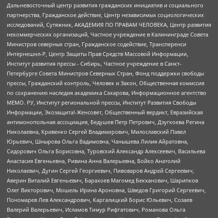
Дальневосточный центр развития гражданских инициатив и социального
партнерства, Гражданское действие, Центр независимых социологических
исследований, Сутяжник, АКАДЕМИЯ ПО ПРАВАМ ЧЕЛОВЕКА, Центр развития
некоммерческих организаций, Частное учреждение в Калининграде Совета
Министров северных стран, Гражданское содействие, Трансперенси
Интернешнл-Р, Центр Защиты Прав Средств Массовой Информации,
Институт развития прессы - Сибирь, Частное учреждение в Санкт-
Петербурге Совета Министров Северных Стран, Фонд поддержки свободы
прессы, Гражданский контроль, Человек и Закон, Общественная комиссия
по сохранению наследия академика Сахарова, Информационное агентство
МЕМО. РУ, Институт региональной прессы, Институт Развития Свободы
Информации, Экозащита!-Женсовет, Общественный вердикт, Евразийская
антимонопольная ассоциация, Бедушев Петр Петрович, Дзугкоева Регина
Николаевна, Кривенко Сергей Владимирович, Милославский Павел
Юрьевич, Шнырова Ольга Вадимовна, Чанышева Лилия Айратовна,
Сидорович Ольга Борисовна, Туровский Александр Алексеевич, Васильева
Анастасия Евгеньевна, Ривина Анна Валерьевна, Бойко Анатолий
Николаевич, Дугин Сергей Георгиевич, Пивоваров Андрей Сергеевич,
Аверин Виталий Евгеньевич, Барахоев Магомед Бекханович, Шарипков
Олег Викторович, Мошель Ирина Ароновна, Шведов Григорий Сергеевич,
Пономарев Лев Александрович, Каргалицкий Борис Юльевич, Созаев
Валерий Валерьевич, Исламов Тимур Рифгатович, Романова Ольга