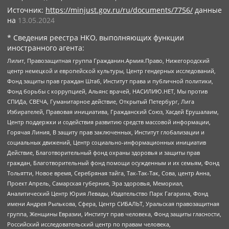
Источник:
https://minjust.gov.ru/ru/documents/7756/
данные
на
13.05.2024
* Сведения реестра НКО, выполняющих функции
иностранного агента:
Лилит, Правозащитная группа Гражданин.Армия.Право, Нижегородский
центр немецкой и европейской культуры, Центр гендерных исследований,
Фонд защиты прав граждан Штаб, Институт права и публичной политики,
Фонд борьбы с коррупцией, Альянс врачей, НАСИЛИЮ.НЕТ, Мы против
СПИДа, СВЕЧА, Гуманитарное действие, Открытый Петербург, Лига
Избирателей, Правовая инициатива, Гражданский Союз, Хасдей Ерушалаим,
Центр поддержки и содействия развитию средств массовой информации,
Горячая Линия, В защиту прав заключенных, Институт глобализации и
социальных движений, Центр социально-информационных инициатив
Действие, Благотворительный фонд охраны здоровья и защиты прав
граждан, Благотворительный фонд помощи осужденным и их семьям, Фонд
Тольятти, Новое время, Серебряная тайга, Так-Так-Так, Сова, центр Анна,
Проект Апрель, Самарская губерния, Эра здоровья, Мемориал,
Аналитический Центр Юрия Левады, Издательство Парк Гагарина, Фонд
имени Андрея Рылькова, Сфера, Центр СИБАЛЬТ, Уральская правозащитная
группа, Женщины Евразии, Институт прав человека, Фонд защиты гласности,
Российский исследовательский центр по правам человека,