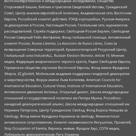
восточноевропейских и международных исследований, Общество
Сторожевой башни, Библии и трактатов Свидетелей Иеговы, Гражданский
Совет, Центр анализа европейской политики, Академическая сеть Восточная
Европа, Российский комитет действия, РЭНД корпорейшн, Русская Америка
за демократию в России, Настоящая Россия, Глобальная сеть журналистов-
расследователей, Служба поддержки, Свободная Россия Берлин, Свободная
Россия Северный Рейн-Вестфалия, Фонд глобальной помощи, Антивоенный
комитет России, Russie-Libertes, La Asocicion de Rusos Libres, Союз за
возвращение Северных территорий, Крымскотатарский Ресурсный Центр,
Глобальный союз IndustriALL, Russian Election Monitor, Article 19, Мнение
медиа, Федерация анархического черного креста, Радио Свободная Европа,
Германское общество изучения Восточной Европы, Фонд имени Фридриха
Эберта, XZ gGmbH, Мобильная академия поддержки гендерной демократии
и миротворчества, Форум имени Льва Копелева, American Councils for
International Education, Cultural Vistas, Institute of International Education,
Антивоенное движение Антальи, Открытый диалог, Школа международных
отношений и государственной политики им Питера Мунка, Российско-
канадский демократический альянс, Школа международных отношений им
Нормана Патерсона, Центр Гражданских Свобод, Фонд Бориса Немцова за
Свободу, Фонд имени Фридриха Науманна за свободу, Феминистское
антивоенное сопротивление, Комитет независимости Ингушетии, Прометей,
Stop Occupation of Karelia, Вернись живым, Фридом Хаус, СОТА медиа,
Либерально-демократическая Лига Украины