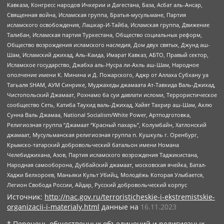
Кавказа, Конгресс народов Ичкерии и Дагестана, База, Асбат аль-Ансар,
Священная война, Исламская группа, Братья-мусульмане, Партия
исламского освобождения, Лашкар-И-Тайба, Исламская группа, Движение
Талибан, Исламская партия Туркестана, Общество социальных реформ,
Общество возрождения исламского наследия, Дом двух святых, Джунд аш-
Шам, Исламский джихад, Аль-Каида, Имарат Кавказ, АБТО, Правый сектор,
Исламское государство, Джабха аль-Нусра ли-Ахль аш-Шам, Народное
ополчение имени К. Минина и Д. Пожарского, Аджр от Аллаха Субхану уа
Тагьаля SHAM, АУМ Синрике, Муджахеды джамаата Ат-Тавхида Валь-Джихад,
Чистопольский Джамаат, Рохнамо ба суи давлати исломи, Террористическое
сообщество Сеть, Катиба Таухид валь-Джихад, Хайят Тахрир аш-Шам, Ахлю
Сунна Валь Джамаа, National Socialism/White Power, Артподготовка,
Религиозная группа “Джамаат “Красный пахарь”, Колумбайн, Хатлонский
джамаат, Мусульманская религиозная группа п. Кушкуль г. Оренбург,
Крымско-татарский добровольческий батальон имени Номана
Челебиджихана, Азов, Партия исламского возрождения Таджикистана,
Народная самооборона, Дуббайский джамаат, московская ячейка, Батал-
Хаджи Белхороев, Маньяки Культ Убийц, Молодёжь Которая Улыбается,
Легион Свобода России, Айдар, Русский добровольческий корпус
Источник:
http://nac.gov.ru/terroristicheskie-i-ekstremistskie-
organizacii-i-materialy.html
данные на
16.11.2023
* Перечень общественных объединений и религиозных