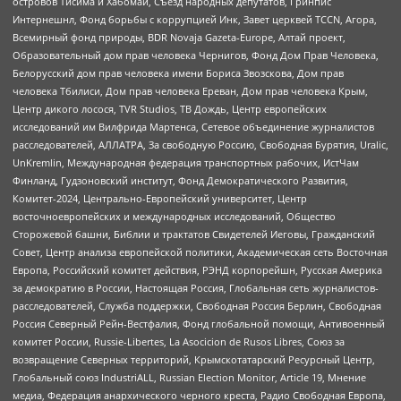
островов Тисима и Хабомаи, Съезд народных депутатов, Гринпис
Интернешнл, Фонд борьбы с коррупцией Инк, Завет церквей TCCN, Агора,
Всемирный фонд природы, BDR Novaja Gazeta-Europe, Алтай проект,
Образовательный дом прав человека Чернигов, Фонд Дом Прав Человека,
Белорусский дом прав человека имени Бориса Звозскова, Дом прав
человека Тбилиси, Дом прав человека Ереван, Дом прав человека Крым,
Центр дикого лосося, TVR Studios, ТВ Дождь, Центр европейских
исследований им Вилфрида Мартенса, Сетевое объединение журналистов
расследователей, АЛЛАТРА, За свободную Россию, Свободная Бурятия, Uralic,
UnKremlin, Международная федерация транспортных рабочих, ИстЧам
Финланд, Гудзоновский институт, Фонд Демократического Развития,
Комитет-2024, Центрально-Европейский университет, Центр
восточноевропейских и международных исследований, Общество
Сторожевой башни, Библии и трактатов Свидетелей Иеговы, Гражданский
Совет, Центр анализа европейской политики, Академическая сеть Восточная
Европа, Российский комитет действия, РЭНД корпорейшн, Русская Америка
за демократию в России, Настоящая Россия, Глобальная сеть журналистов-
расследователей, Служба поддержки, Свободная Россия Берлин, Свободная
Россия Северный Рейн-Вестфалия, Фонд глобальной помощи, Антивоенный
комитет России, Russie-Libertes, La Asocicion de Rusos Libres, Союз за
возвращение Северных территорий, Крымскотатарский Ресурсный Центр,
Глобальный союз IndustriALL, Russian Election Monitor, Article 19, Мнение
медиа, Федерация анархического черного креста, Радио Свободная Европа,