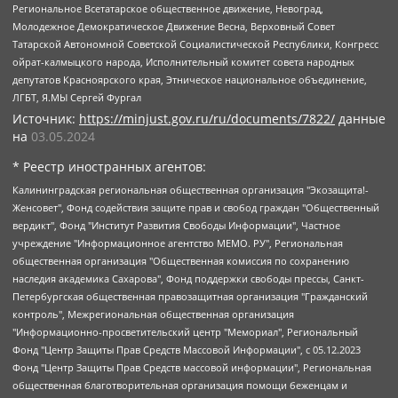
Региональное Всетатарское общественное движение, Невоград,
Молодежное Демократическое Движение Весна, Верховный Совет
Татарской Автономной Советской Социалистической Республики, Конгресс
ойрат-калмыцкого народа, Исполнительный комитет совета народных
депутатов Красноярского края, Этническое национальное объединение,
ЛГБТ, Я.МЫ Сергей Фургал
Источник:
https://minjust.gov.ru/ru/documents/7822/
данные
на
03.05.2024
* Реестр иностранных агентов:
Калининградская региональная общественная организация "Экозащита!-Женсовет", Фонд содействия защите прав и свобод граждан "Общественный вердикт", Фонд "Институт Развития Свободы Информации", Частное учреждение "Информационное агентство МЕМО. РУ", Региональная общественная организация "Общественная комиссия по сохранению наследия академика Сахарова", Фонд поддержки свободы прессы, Санкт-Петербургская общественная правозащитная организация "Гражданский контроль", Межрегиональная общественная организация "Информационно-просветительский центр "Мемориал", Региональный Фонд "Центр Защиты Прав Средств Массовой Информации", с 05.12.2023 Фонд "Центр Защиты Прав Средств массовой информации", Региональная общественная благотворительная организация помощи беженцам и мигрантам "Гражданское содействие", Негосударственное образовательное учреждение дополнительного профессионального образования (повышение квалификации) специалистов "АКАДЕМИЯ ПО ПРАВАМ ЧЕЛОВЕКА", Свердловская региональная общественная организация "Сутяжник", Автономная некоммерческая организация "Центр независимых социологических исследований", Союз общественных объединений "Российский исследовательский центр по правам человека", Региональное общественное учреждение научно-информационный центр "МЕМОРИАЛ", Некоммерческая организация "Фонд защиты гласности", Автономная некоммерческая организация "Институт прав человека", Городская общественная организация "Екатеринбургское общество "МЕМОРИАЛ", Городская общественная организация "Рязанское историко-просветительское и правозащитное общество "Мемориал" (Рязанский Мемориал), Челябинский региональный орган общественной самодеятельности – женское общественное объединение "Женщины Евразии", Челябинский региональный орган общественной самодеятельности "Уральская правозащитная группа", Фонд содействия защите здоровья и социальной справедливости имени Андрея Рылькова, Автономная Некоммерческая Организация "Аналитический Центр Юрия Левады", Автономная некоммерческая организация социальной поддержки населения "Проект Апрель", Региональная общественная организация помощи женщинам и детям, находящимся в кризисной ситуации "Информационно-методический центр "Анна", Фонд содействия развитию массовых коммуникаций и правовому просвещению "Так-так-Так", Фонд содействия устойчивому развитию "Серебряная тайга", Свердловский региональный общественный фонд социальных проектов "Новое время", "Idel.Реалии", Кавказ.Реалии, Крым.Реалии, Телеканал Настоящее Время, Татаро-башкирская служба Радио Свобода (Azatliq Radiosi), Радио Свободная Европа/Радио Свобода (PCE/PC), "Сибирь.Реалии", "Фактограф", Благотворительный фонд помощи осужденным и их семьям, Автономная некоммерческая организация "Институт глобализации и социальных движений", Фонд "В защиту прав заключенных", Частное учреждение "Центр поддержки и содействия развитию средств массовой информации", Пензенский региональный общественный благотворительный фонд "Гражданский союз", "Север.Реалии", Некоммерческая организация Фонд "Правовая инициатива", Общество с ограниченной ответственностью "Радио Свободная Европа/Радио Свобода", Чешское информационное агентство "MEDIUM-ORIENT", Красноярская региональная общественная организация "Мы против СПИДа", Камалягин Денис Николаевич, Маркелов Сергей Евгеньевич, Пономарев Лев Александрович, Савицкая Людмила Алексеевна, Автономная некоммерческая организация "Центр по работе с проблемой насилия "НАСИЛИЮ.НЕТ", Межрегиональный профессиональный союз работников здравоохранения "Альянс врачей", Юридическое лицо, зарегистрированное в Латвийской Республике, SIA "Medusa Project" (регистрационный номер 40103797863, дата регистрации 10.06.2014), Некоммерческая организация "Фонд по борьбе с коррупцией", Автономная некоммерческая организация "Институт права и публичной политики", Баданин Роман Сергеевич, Гликин Максим Александрович, Железнова Мария Михайловна, Лукьянова Юлия Сергеевна, Маетная Елизавета Витальевна, Маняхин Петр Борисович, Чуракова Ольга Владимировна, Ярош Юлия Петровна, Юридическое лицо "The Insider SIA", зарегистрированное в Риге, Латвийская Республика (дата регистрации 26.06.2015), являющееся администратором доменного имени интернет-издания "The Insider SIA", https://theins.ru, Постернак Алексей Евгеньевич, Рубин Михаил Аркадьевич, Анин Роман Александрович, Юридическое лицо Istories fonds, зарегистрированное в Латвийской Республике (регистрационный номер 50008295751, дата регистрации 24.02.2020), Великовский Дмитрий Александрович, Долинина Ирина Николаевна, Мароховская Алеся Алексеевна, Шлейнов Роман Юрьевич, Шмагун Олеся Валентиновна, Общество с ограниченной ответственностью "Альтаир 2021", Общество с ограниченной ответственностью "Вега 2021", Общество с ограниченной ответственностью "Главный редактор 2021", Общество с ограниченной ответственностью "Ромашки монолит", Важенков Артем Валерьевич, Ивановская областная общественная организация "Центр гендерных исследований", Гурман Юрий Альбертович, Медиапроект "ОВД-Инфо", Егоров Владимир Владимирович, Жилинский Владимир Александрович, Общество с ограниченной ответственностью "ЗП", Иванова София Юрьевна, Карезина Инна Павловна, Кильтау Екатерина Викторовна, Петров Алексей Викторович, Пискунов Сергей Евгеньевич, Смирнов Сергей Сергеевич, Тихонов Михаил Сергеевич, Общество с ограниченной ответственностью "ЖУРНАЛИСТ-ИНОСТРАННЫЙ АГЕНТ", Арапова Галина Юрьевна, Вольтская Татьяна Анатольевна, Американская компания "Mason G.E.S. Anonymous Foundation" (США), являющаяся владельцем интернет-издания https://mnews.world/, Компания "Stichting Bellingcat", зарегистрированная в Нидерландах (дата регистрации 11.07.2018), Захаров Андрей Вячеславович, Клепиковская Екатерина Дмитриевна, Общество с ограниченной ответственностью "МЕМО", Перл Роман Александрович, Симонов Евгений Алексеевич, Соловьева Елена Анатольевна, Сотников Даниил Владимирович, Сурначева Елизавета Дмитриевна, Автономная некоммерческая организация по защите прав человека и информированию населения "Якутия – Наше Мнение", Общество с ограниченной ответственностью "Москоу диджитал медиа", с 26.01.2023 Общество с ограниченной ответственностью "Чайка Белые сады", Ветошкина Валерия Валерьевна, Заговора Максим Александрович, Межрегиональное общественное движение "Российская ЛГБТ - сеть", Оленичев Максим Владимирович, Павлов Иван Юрьевич, Скворцова Елена Сергеевна, Общество с ограниченной ответственностью "Как бы инагент", Кочетков Игорь Викторович, Общество с ограниченной ответственностью "Честные выборы", Еланчик Олег Александрович, Общество с ограниченной ответственностью "Нобелевский призыв", Гималова Регина Эмилевна, Григорьев Андрей Валерьевич, Григорьева Алина Александровна, Ассоциация по содействию защите прав призывников, альтернативнослужащих и военнослужащих "Правозащитная группа "Гражданин.Армия.Право", Хисамова Регина Фаритовна, Автономная некоммерческая организация по реализации социально-правовых программ "Лилит", Дальневосточное общественное движение "Маяк", Санкт-Петербургская ЛГБТ-инициативная группа "Выход", Инициативная группа ЛГБТ+ "Реверс", Алексеев Андрей Викторович, Бекбулатова Таисия Львовна, Беляев Иван Михайлович, Владыкина Елена Сергеевна, Гельман Марат Александрович, Никульшина Вероника Юрьевна, Толоконникова Надежда Андреевна, Шендерович Виктор Анатольевич, Общество с ограниченной ответственностью "Данное сообщение", Общество с ограниченной ответственностью Издательский дом "Новая глава", Айнбиндер Александра Александровна, Московский комьюнити-центр для ЛГБТ+инициатив, Благотворительный фонд развития филантропии, Deutsche Welle (Германия, Kurt-Schumacher-Strasse 3, 53113 Bonn), Борзунова Мария Михайловна, Воробьев Виктор Викторович, Голубева Анна Львовна, Константинова Алла Михайловна, Малкова Ирина Владимировна, Мурадов Мурад Абдулгалимович, Осетинская Елизавета Николаевна, Понасенков Евгений Николаевич, Ганапольский Матвей Юрьевич, Киселев Евгений Алексеевич, Борухович Ирина Григорьевна, Дремин Иван Тимофеевич, Дубровский Дмитрий Викторович, Красноярская региональная общественная организация поддержки и развития альтернативных образовательных технологий и межкультурных коммуникаций "ИНТЕРРА", Маяковская Екатерина Алексеевна, Фейгин Марк Захарович, Филимонов Андрей Викторович, Дзугкоева Регина Николаевна, Доброхотов Роман Александрович, Дудь Юрий Александрович, Елкин Сергей Владимирович, Кругликов Кирилл Игоревич, Сабунаева Мария Леонидовна, Семенов Алексей Владимирович, Шаинян Карен Багратович, Шульман Екатерина Михайловна, Асафьев Артур Валерьевич, Вахштайн Виктор Семенович, Венедиктов Алексей Алексеевич, Лушникова Екатерина Евгеньевна, Волков Леонид Михайлович, Невзоров Александр Глебович, Пархоменко Сергей Борисович, Сироткин Ярослав Николаевич, Кара-Мурза Владимир Владимирович, Баранова Наталья Владимировна, Гозман Леонид Яковлевич, Кагарлицкий Борис Юльевич, Климарев Михаил Валерьевич, Милов Владимир Станиславович, Автономная некоммерческая организация Краснодарский центр современного искусства "Типография", Моргенштерн Алишер Тагирович, Соболь Любовь Эдуардовна, Общество с ограниченной ответственностью "ЛИЗА НОРМ", Каспаров Гарри Кимович, Ходорковский Михаил Борисович, Общество с ограниченной ответственностью "Апрельские тезисы", Данилович Ирина Брониславовна, Кашин Олег Владимирович, Петров Николай Владимирович, Пивоваров Алексей Владимирович, Соколов Михаил Владимирович, Цветкова Юлия Владимировна, Чичваркин Евгений Александрович, Комитет против пыток/Команда против пыток, Общество с ограниченной ответственностью "Первый научный", Общество с ограниченной ответственностью "Вертолет и ко", Белоцерковская Вероника Борисовна, Кац Максим Евгеньевич, Лазарева Татьяна Юрьевна, Шаведдинов Руслан Табризович, Яшин Илья Валерьевич, Общество с ограниченной ответственностью "Иноагент ААВ", Алешковский Дмитрий Петрович, Альбац Евгения Марковна, Быков Дмитрий Львович, Галямина Юлия Евгеньевна, Лойко Сергей Леонидович, Мартынов Кирилл Константинович, Медведев Сергей Александрович, Крашенинников Федор Геннадиевич, Гордеева Катерина Вл