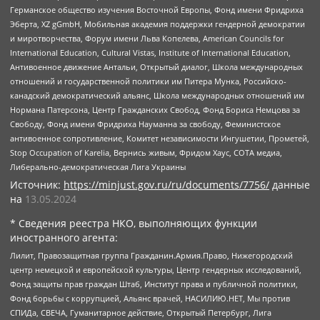
Германское общество изучения Восточной Европы, Фонд имени Фридриха
Эберта, XZ gGmbH, Мобильная академия поддержки гендерной демократии
и миротворчества, Форум имени Льва Копелева, American Councils for
International Education, Cultural Vistas, Institute of International Education,
Антивоенное движение Антальи, Открытый диалог, Школа международных
отношений и государственной политики им Питера Мунка, Российско-
канадский демократический альянс, Школа международных отношений им
Нормана Патерсона, Центр Гражданских Свобод, Фонд Бориса Немцова за
Свободу, Фонд имени Фридриха Науманна за свободу, Феминистское
антивоенное сопротивление, Комитет независимости Ингушетии, Прометей,
Stop Occupation of Karelia, Вернись живым, Фридом Хаус, СОТА медиа,
Либерально-демократическая Лига Украины
Источник:
https://minjust.gov.ru/ru/documents/7756/
данные
на
13.05.2024
* Сведения реестра НКО, выполняющих функции
иностранного агента:
Лилит, Правозащитная группа Гражданин.Армия.Право, Нижегородский
центр немецкой и европейской культуры, Центр гендерных исследований,
Фонд защиты прав граждан Штаб, Институт права и публичной политики,
Фонд борьбы с коррупцией, Альянс врачей, НАСИЛИЮ.НЕТ, Мы против
СПИДа, СВЕЧА, Гуманитарное действие, Открытый Петербург, Лига