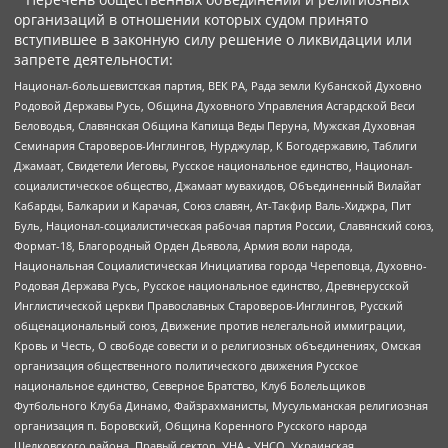
организаций в отношении которых судом принято
вступившее в законную силу решение о ликвидации или
запрете деятельности:
Национал-большевистская партия, ВЕК РА, Рада земли Кубанской Духовно
Родовой Державы Русь, Община Духовного Управления Асгардской Веси
Беловодья, Славянская Община Капища Веды Перуна, Мужская Духовная
Семинария Староверов-Инглингов, Нурджулар, К Богодержавию, Таблиги
Джамаат, Свидетели Иеговы, Русское национальное единство, Национал-
социалистическое общество, Джамаат мувахидов, Объединенный Вилайат
Кабарды, Балкарии и Карачая, Союз славян, Ат-Такфир Валь-Хиджра, Пит
Буль, Национал-социалистическая рабочая партия России, Славянский союз,
Формат-18, Благородный Орден Дьявола, Армия воли народа,
Национальная Социалистическая Инициатива города Череповца, Духовно-
Родовая Держава Русь, Русское национальное единство, Древнерусской
Инглистической церкви Православных Староверов-Инглингов, Русский
общенациональный союз, Движение против нелегальной иммиграции,
Кровь и Честь, О свободе совести и о религиозных объединениях, Омская
организация общественного политического движения Русское
национальное единство, Северное Братство, Клуб Болельщиков
Футбольного Клуба Динамо, Файзрахманисты, Мусульманская религиозная
организация п. Боровский, Община Коренного Русского народа
Щелковского района, Правый сектор, УНА - УНСО, Украинская