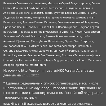
Баженова Светлана Куприяновна, Максимов Сергей Владимирович, Беляев
Сергей Иванович, Голубева Елена Николаевна, Ганнушкина Светлана
Алексеевна, Закс Елена Владимировна, Буртина Елена Юрьевна, Гендель
Людмила Залмановна, Кокорина Екатерина Алексеевна, Шуманов Илья
Вячеславович, Арапова Галина Юрьевна, Свечников Анатолий Мариевич,
Прохоров Вадим Юрьевич, Шахова Елена Владимировна, Подузов Сергей
Васильевич, Протасова Ирина Вячеславовна, Литинский Леонид Борисович,
Лукашевский Сергей Маркович, Бахмин Вячеслав Иванович, Шабад
Анатолий Ефимович, Сухих Дарья Николаевна, Орлов Олег Петрович,
Добровольская Анна Дмитриевна, Королева Александра Евгеньевна,
Смирнов Владимир Александрович, Вицин Сергей Ефимович, Золотухин
Борис Андреевич, Левинсон Лев Семенович, Локшина Татьяна Иосифовна,
Орлов Олег Петрович, Полякова Мара Федоровна, Резник Генри Маркович,
Захаров Герман Константинович
Источник:
http://unro.minjust.ru/NKOForeignAgent.aspx
данные на
24.03.2022
* Единый федеральный список организаций, в том числе
иностранных и международных организаций, признанных
в соответствии с законодательством Российской Федерации
террористическими:
Высший военный Маджлисуль Шура Объединенных сил моджахедов