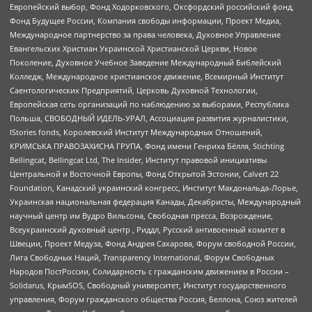
Европейский выбор, Фонд Ходорковского, Оксфордский российский фонд,
Фонд Будущее России, Компания свободы информации, Проект Медиа,
Международное партнерство за права человека, Духовное Управление
Евангельских Христиан Украинской Христианской Церкви, Новое
Поколение, Духовное Учебное Заведение Международный Библейский
Колледж, Международное христианское движение, Всемирный Институт
Саентологических Предприятий, Церковь Духовной Технологии,
Европейская сеть организаций по наблюдению за выборами, Республика
Польша, СВОБОДНЫЙ ИДЕЛЬ-УРАЛ, Ассоциация развития журналистики,
IStories fonds, Королевский Институт Международных Отношений,
КРИМСЬКА ПРАВОЗАХИСНА ГРУПА, Фонд имени Генриха Бёлля, Stichting
Bellingcat, Bellingcat Ltd, The Insider, Институт правовой инициативы
Центральной и Восточной Европы, Фонд Открытой Эстонии, Calvert 22
Foundation, Канадский украинский конгресс, Институт Макдональда-Лорье,
Украинская национальная федерация Канады, Декабристы, Международный
научный центр им Вудро Вильсона, Свободная пресса, Возрождение,
Всеукраинский духовный центр , Риддл, Русский антивоенный комитет в
Швеции, Проект Медуза, Фонд Андрея Сахарова, Форум свободной России,
Лига Свободных Наций, Transparеncy International, Форум Свободных
Народов ПостРоссии, Солидарность с гражданским движением в России –
Solidarus, КрымSOS, Свободный университет, Институт государственного
управления, Форум гражданского общества Россия, Беллона, Союз жителей