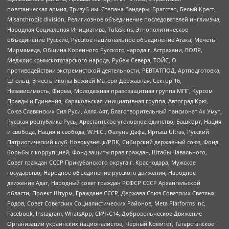
повстанческая армия, Тризуб им. Степана Бандеры, Братство, Белый Крест,
Misanthropic division, Религиозное объединение последователей инглиизма,
Народная Социальная Инициатива, TulaSkins, Этнополитическое
объединение Русские, Русское национальное объединение Атака, Мечеть
Мирмамеда, Община Коренного Русского народа г. Астрахани, ВОЛЯ,
Меджлис крымскотатарского народа, Рубеж Севера, ТОЙС, О
противодействии экстремистской деятельности, РЕВТАТПОД, Артподготовка,
Штольц, В честь иконы Божией Матери Державная, Сектор 16,
Независимость, Фирма, Молодежная правозащитная группа МПГ, Курсом
Правды и Единения, Каракольская инициативная группа, Автоград Крю,
Союз Славянских Сил Руси, Алля-Аят, Благотворительный пансионат Ак Умут,
Русская республика Русь, Арестантское уголовное единство, Башкорт, Нация
и свобода, Нация и свобода, W.H.С., Фалунь Дафа, Иртыш Ultras, Русский
Патриотический клуб-Новокузнецк/РПК, Сибирский державный союз, Фонд
борьбы с коррупцией, Фонд защиты прав граждан, Штабы Навального,
Совет граждан СССР Прикубанского округа г. Краснодара, Мужское
государство, Народное объединение русского движения, Народное
движение Адат, Народный совет граждан РСФСР СССР Архангельской
области, Проект Штурм, Граждане СССР, Держава Союз Советских Светлых
Родов, Совет Советских Социалистических Районов, Meta Platforms Inc,
Facebook, Instagram, WhatsApp, СИЧ-С14, Добровольческое Движение
Организации украинских националистов, Черный Комитет, Татарстанское