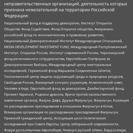
неправительственных организаций, деятельность которых
признана нежелательной на территории Российской
Федерации:
Национальный фонд в поддержку демократии, Институт Открытое
Общество Фонд Содействия, Фонд Открытое общество, Американо-
российский фонд по экономическому и правовому развитию,
Национальный Демократический Институт Международных Отношений,
MEDIA DEVELOPMENT INVESTMENT FUND, Международный Республиканский
Институт, Открытая Россия, Институт современной России, Черноморский
фонд регионального сотрудничества, Европейская Платформа за
Демократические Выборы, Международный центр электоральных
исследований, Германский фонд Маршалла Соединенных Штатов,
Тихоокеанский центр защиты окружающей среды и природных ресурсов,
Свободная Россия, Всемирный конгресс украинцев, Атлантический совет,
Человек в беде, Европейский фонд за демократию, Джеймстаунский фонд,
Прожект Хармони, Родники дракона, Врачи против насильственного
извлечения органов, Фалунь Дафа, Друзья Фалуньгун, Фалуньгун, Коалиция
по расследованию преследования в отношении Фалуньгун в Китае,
Всемирная организация по расследованию преследований Фалуньгун,
Пражский гражданский центр, Ассоциация школ политических
исследований при Совете Европы, Центр либеральной современности,
Форум русскоязычных европейцев, Немецко-русский обмен, Бард колледж,