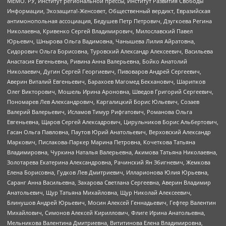
МЕМО. РУ, Институт региональной прессы, Институт Развития Свободы
Информации, Экозащита!-Женсовет, Общественный вердикт, Евразийская
антимонопольная ассоциация, Бедушев Петр Петрович, Дзугкоева Регина
Николаевна, Кривенко Сергей Владимирович, Милославский Павел
Юрьевич, Шнырова Ольга Вадимовна, Чанышева Лилия Айратовна,
Сидорович Ольга Борисовна, Туровский Александр Алексеевич, Васильева
Анастасия Евгеньевна, Ривина Анна Валерьевна, Бойко Анатолий
Николаевич, Дугин Сергей Георгиевич, Пивоваров Андрей Сергеевич,
Аверин Виталий Евгеньевич, Барахоев Магомед Бекханович, Шарипков
Олег Викторович, Мошель Ирина Ароновна, Шведов Григорий Сергеевич,
Пономарев Лев Александрович, Каргалицкий Борис Юльевич, Созаев
Валерий Валерьевич, Исламов Тимур Рифгатович, Романова Ольга
Евгеньевна, Щаров Сергей Алексадрович, Цирульников Борис Альбертович,
Гасан Ольга Павловна, Паутов Юрий Анатольевич, Верховский Александр
Маркович, Пислакова-Паркер Марина Петровна, Кочеткова Татьяна
Владимировна, Чуркина Наталья Валерьевна, Акимова Татьяна Николаевна,
Золотарева Екатерина Александровна, Рачинский Ян Збигневич, Жемкова
Елена Борисовна, Гудков Лев Дмитриевич, Илларионова Юлия Юрьевна,
Саранг Анна Васильевна, Захарова Светлана Сергеевна, Аверин Владимир
Анатольевич, Щур Татьяна Михайловна, Щур Николай Алексеевич,
Блинушов Андрей Юрьевич, Мосин Алексей Геннадьевич, Гефтер Валентин
Михайлович, Симонов Алексей Кириллович, Флиге Ирина Анатольевна,
Мельникова Валентина Дмитриевна, Вититинова Елена Владимировна,