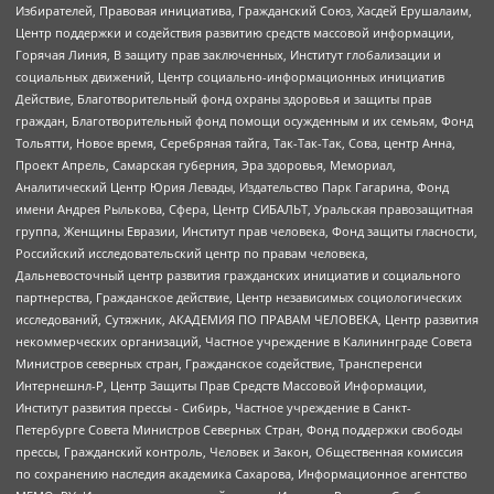
Избирателей, Правовая инициатива, Гражданский Союз, Хасдей Ерушалаим,
Центр поддержки и содействия развитию средств массовой информации,
Горячая Линия, В защиту прав заключенных, Институт глобализации и
социальных движений, Центр социально-информационных инициатив
Действие, Благотворительный фонд охраны здоровья и защиты прав
граждан, Благотворительный фонд помощи осужденным и их семьям, Фонд
Тольятти, Новое время, Серебряная тайга, Так-Так-Так, Сова, центр Анна,
Проект Апрель, Самарская губерния, Эра здоровья, Мемориал,
Аналитический Центр Юрия Левады, Издательство Парк Гагарина, Фонд
имени Андрея Рылькова, Сфера, Центр СИБАЛЬТ, Уральская правозащитная
группа, Женщины Евразии, Институт прав человека, Фонд защиты гласности,
Российский исследовательский центр по правам человека,
Дальневосточный центр развития гражданских инициатив и социального
партнерства, Гражданское действие, Центр независимых социологических
исследований, Сутяжник, АКАДЕМИЯ ПО ПРАВАМ ЧЕЛОВЕКА, Центр развития
некоммерческих организаций, Частное учреждение в Калининграде Совета
Министров северных стран, Гражданское содействие, Трансперенси
Интернешнл-Р, Центр Защиты Прав Средств Массовой Информации,
Институт развития прессы - Сибирь, Частное учреждение в Санкт-
Петербурге Совета Министров Северных Стран, Фонд поддержки свободы
прессы, Гражданский контроль, Человек и Закон, Общественная комиссия
по сохранению наследия академика Сахарова, Информационное агентство