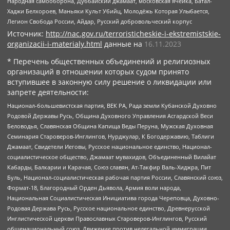
Народная самооборона, Дуббайский джамаат, московская ячейка, Батал-
Хаджи Белхороев, Маньяки Культ Убийц, Молодёжь Которая Улыбается,
Легион Свобода России, Айдар, Русский добровольческий корпус
Источник:
http://nac.gov.ru/terroristicheskie-i-ekstremistskie-
organizacii-i-materialy.html
данные на
16.11.2023
* Перечень общественных объединений и религиозных
организаций в отношении которых судом принято
вступившее в законную силу решение о ликвидации или
запрете деятельности:
Национал-большевистская партия, ВЕК РА, Рада земли Кубанской Духовно
Родовой Державы Русь, Община Духовного Управления Асгардской Веси
Беловодья, Славянская Община Капища Веды Перуна, Мужская Духовная
Семинария Староверов-Инглингов, Нурджулар, К Богодержавию, Таблиги
Джамаат, Свидетели Иеговы, Русское национальное единство, Национал-
социалистическое общество, Джамаат мувахидов, Объединенный Вилайат
Кабарды, Балкарии и Карачая, Союз славян, Ат-Такфир Валь-Хиджра, Пит
Буль, Национал-социалистическая рабочая партия России, Славянский союз,
Формат-18, Благородный Орден Дьявола, Армия воли народа,
Национальная Социалистическая Инициатива города Череповца, Духовно-
Родовая Держава Русь, Русское национальное единство, Древнерусской
Инглистической церкви Православных Староверов-Инглингов, Русский
общенациональный союз, Движение против нелегальной иммиграции,