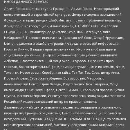
иностранного агента:
Лилит, Правозащитная группа Гражданин.Армия.Право, Нижегородский
центр немецкой и европейской культуры, Центр гендерных исследований,
Фонд защиты прав граждан Штаб, Институт права и публичной политики,
Фонд борьбы с коррупцией, Альянс врачей, НАСИЛИЮ.НЕТ, Мы против
СПИДа, СВЕЧА, Гуманитарное действие, Открытый Петербург, Лига
Избирателей, Правовая инициатива, Гражданский Союз, Хасдей Ерушалаим,
Центр поддержки и содействия развитию средств массовой информации,
Горячая Линия, В защиту прав заключенных, Институт глобализации и
социальных движений, Центр социально-информационных инициатив
Действие, Благотворительный фонд охраны здоровья и защиты прав
граждан, Благотворительный фонд помощи осужденным и их семьям, Фонд
Тольятти, Новое время, Серебряная тайга, Так-Так-Так, Сова, центр Анна,
Проект Апрель, Самарская губерния, Эра здоровья, Мемориал,
Аналитический Центр Юрия Левады, Издательство Парк Гагарина, Фонд
имени Андрея Рылькова, Сфера, Центр СИБАЛЬТ, Уральская правозащитная
группа, Женщины Евразии, Институт прав человека, Фонд защиты гласности,
Российский исследовательский центр по правам человека,
Дальневосточный центр развития гражданских инициатив и социального
партнерства, Гражданское действие, Центр независимых социологических
исследований, Сутяжник, АКАДЕМИЯ ПО ПРАВАМ ЧЕЛОВЕКА, Центр развития
некоммерческих организаций, Частное учреждение в Калининграде Совета