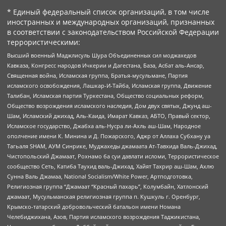
* Единый федеральный список организаций, в том числе
иностранных и международных организаций, признанных
в соответствии с законодательством Российской Федерации
террористическими:
Высший военный Маджлисуль Шура Объединенных сил моджахедов
Кавказа, Конгресс народов Ичкерии и Дагестана, База, Асбат аль-Ансар,
Священная война, Исламская группа, Братья-мусульмане, Партия
исламского освобождения, Лашкар-И-Тайба, Исламская группа, Движение
Талибан, Исламская партия Туркестана, Общество социальных реформ,
Общество возрождения исламского наследия, Дом двух святых, Джунд аш-
Шам, Исламский джихад, Аль-Каида, Имарат Кавказ, АБТО, Правый сектор,
Исламское государство, Джабха аль-Нусра ли-Ахль аш-Шам, Народное
ополчение имени К. Минина и Д. Пожарского, Аджр от Аллаха Субхану уа
Тагьаля SHAM, АУМ Синрике, Муджахеды джамаата Ат-Тавхида Валь-Джихад,
Чистопольский Джамаат, Рохнамо ба суи давлати исломи, Террористическое
сообщество Сеть, Катиба Таухид валь-Джихад, Хайят Тахрир аш-Шам, Ахлю
Сунна Валь Джамаа, National Socialism/White Power, Артподготовка,
Религиозная группа “Джамаат “Красный пахарь”, Колумбайн, Хатлонский
джамаат, Мусульманская религиозная группа п. Кушкуль г. Оренбург,
Крымско-татарский добровольческий батальон имени Номана
Челебиджихана, Азов, Партия исламского возрождения Таджикистана,