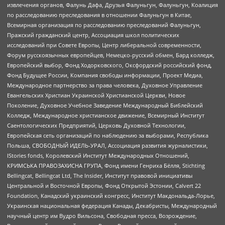
извлечения органов, Фалунь Дафа, Друзья Фалуньгун, Фалуньгун, Коалиция
по расследованию преследования в отношении Фалуньгун в Китае,
Всемирная организация по расследованию преследований Фалуньгун,
Пражский гражданский центр, Ассоциация школ политических
исследований при Совете Европы, Центр либеральной современности,
Форум русскоязычных европейцев, Немецко-русский обмен, Бард колледж,
Европейский выбор, Фонд Ходорковского, Оксфордский российский фонд,
Фонд Будущее России, Компания свободы информации, Проект Медиа,
Международное партнерство за права человека, Духовное Управление
Евангельских Христиан Украинской Христианской Церкви, Новое
Поколение, Духовное Учебное Заведение Международный Библейский
Колледж, Международное христианское движение, Всемирный Институт
Саентологических Предприятий, Церковь Духовной Технологии,
Европейская сеть организаций по наблюдению за выборами, Республика
Польша, СВОБОДНЫЙ ИДЕЛЬ-УРАЛ, Ассоциация развития журналистики,
IStories fonds, Королевский Институт Международных Отношений,
КРИМСЬКА ПРАВОЗАХИСНА ГРУПА, Фонд имени Генриха Бёлля, Stichting
Bellingcat, Bellingcat Ltd, The Insider, Институт правовой инициативы
Центральной и Восточной Европы, Фонд Открытой Эстонии, Calvert 22
Foundation, Канадский украинский конгресс, Институт Макдональда-Лорье,
Украинская национальная федерация Канады, Декабристы, Международный
научный центр им Вудро Вильсона, Свободная пресса, Возрождение,