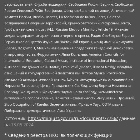
расследователей, Служба поддержки, Свободная Россия Берлин, Свободная
Россия Северный Рейн-Вестфалия, Фонд глобальной помощи, Антивоенный
комитет России, Russie-Libertes, La Asocicion de Rusos Libres, Союз за
возвращение Северных территорий, Крымскотатарский Ресурсный Центр,
Глобальный союз IndustriALL, Russian Election Monitor, Article 19, Мнение
медиа, Федерация анархического черного креста, Радио Свободная Европа,
Германское общество изучения Восточной Европы, Фонд имени Фридриха
Эберта, XZ gGmbH, Мобильная академия поддержки гендерной демократии
и миротворчества, Форум имени Льва Копелева, American Councils for
International Education, Cultural Vistas, Institute of International Education,
Антивоенное движение Антальи, Открытый диалог, Школа международных
отношений и государственной политики им Питера Мунка, Российско-
канадский демократический альянс, Школа международных отношений им
Нормана Патерсона, Центр Гражданских Свобод, Фонд Бориса Немцова за
Свободу, Фонд имени Фридриха Науманна за свободу, Феминистское
антивоенное сопротивление, Комитет независимости Ингушетии, Прометей,
Stop Occupation of Karelia, Вернись живым, Фридом Хаус, СОТА медиа,
Либерально-демократическая Лига Украины
Источник:
https://minjust.gov.ru/ru/documents/7756/
данные
на
13.05.2024
* Сведения реестра НКО, выполняющих функции