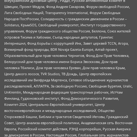
Всеукраинский духовный центр , Риддл, Русский антивоенный комитет в
Швеции, Проект Медуза, Фонд Андрея Сахарова, Форум свободной России,
Лига Свободных Наций, Transparеncy International, Форум Свободных
Народов ПостРоссии, Солидарность с гражданским движением в России –
Solidarus, КрымSOS, Свободный университет, Институт государственного
управления, Форум гражданского общества Россия, Беллона, Союз жителей
островов Тисима и Хабомаи, Съезд народных депутатов, Гринпис
Интернешнл, Фонд борьбы с коррупцией Инк, Завет церквей TCCN, Агора,
Всемирный фонд природы, BDR Novaja Gazeta-Europe, Алтай проект,
Образовательный дом прав человека Чернигов, Фонд Дом Прав Человека,
Белорусский дом прав человека имени Бориса Звозскова, Дом прав
человека Тбилиси, Дом прав человека Ереван, Дом прав человека Крым,
Центр дикого лосося, TVR Studios, ТВ Дождь, Центр европейских
исследований им Вилфрида Мартенса, Сетевое объединение журналистов
расследователей, АЛЛАТРА, За свободную Россию, Свободная Бурятия, Uralic,
UnKremlin, Международная федерация транспортных рабочих, ИстЧам
Финланд, Гудзоновский институт, Фонд Демократического Развития,
Комитет-2024, Центрально-Европейский университет, Центр
восточноевропейских и международных исследований, Общество
Сторожевой башни, Библии и трактатов Свидетелей Иеговы, Гражданский
Совет, Центр анализа европейской политики, Академическая сеть Восточная
Европа, Российский комитет действия, РЭНД корпорейшн, Русская Америка
за демократию в России, Настоящая Россия, Глобальная сеть журналистов-