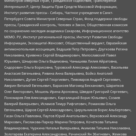
Министров северных стран, Гражданское содействие, Трансперенси
Интернешнл-Р, Центр Защиты Прав Средств Массовой Информации,
Институт развития прессы - Сибирь, Частное учреждение в Санкт-
Петербурге Совета Министров Северных Стран, Фонд поддержки свободы
прессы, Гражданский контроль, Человек и Закон, Общественная комиссия
по сохранению наследия академика Сахарова, Информационное агентство
МЕМО. РУ, Институт региональной прессы, Институт Развития Свободы
Информации, Экозащита!-Женсовет, Общественный вердикт, Евразийская
антимонопольная ассоциация, Бедушев Петр Петрович, Дзугкоева Регина
Николаевна, Кривенко Сергей Владимирович, Милославский Павел
Юрьевич, Шнырова Ольга Вадимовна, Чанышева Лилия Айратовна,
Сидорович Ольга Борисовна, Туровский Александр Алексеевич, Васильева
Анастасия Евгеньевна, Ривина Анна Валерьевна, Бойко Анатолий
Николаевич, Дугин Сергей Георгиевич, Пивоваров Андрей Сергеевич,
Аверин Виталий Евгеньевич, Барахоев Магомед Бекханович, Шарипков
Олег Викторович, Мошель Ирина Ароновна, Шведов Григорий Сергеевич,
Пономарев Лев Александрович, Каргалицкий Борис Юльевич, Созаев
Валерий Валерьевич, Исламов Тимур Рифгатович, Романова Ольга
Евгеньевна, Щаров Сергей Алексадрович, Цирульников Борис Альбертович,
Гасан Ольга Павловна, Паутов Юрий Анатольевич, Верховский Александр
Маркович, Пислакова-Паркер Марина Петровна, Кочеткова Татьяна
Владимировна, Чуркина Наталья Валерьевна, Акимова Татьяна Николаевна,
Золотарева Екатерина Александровна, Рачинский Ян Збигневич, Жемкова