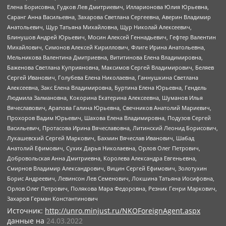
Елена Борисовна, Гудков Лев Дмитриевич, Илларионова Юлия Юрьевна,
Саранг Анна Васильевна, Захарова Светлана Сергеевна, Аверин Владимир
Анатольевич, Щур Татьяна Михайловна, Щур Николай Алексеевич,
Блинушов Андрей Юрьевич, Мосин Алексей Геннадьевич, Гефтер Валентин
Михайлович, Симонов Алексей Кириллович, Флиге Ирина Анатольевна,
Мельникова Валентина Дмитриевна, Вититинова Елена Владимировна,
Баженова Светлана Куприяновна, Максимов Сергей Владимирович, Беляев
Сергей Иванович, Голубева Елена Николаевна, Ганнушкина Светлана
Алексеевна, Закс Елена Владимировна, Буртина Елена Юрьевна, Гендель
Людмила Залмановна, Кокорина Екатерина Алексеевна, Шуманов Илья
Вячеславович, Арапова Галина Юрьевна, Свечников Анатолий Мариевич,
Прохоров Вадим Юрьевич, Шахова Елена Владимировна, Подузов Сергей
Васильевич, Протасова Ирина Вячеславовна, Литинский Леонид Борисович,
Лукашевский Сергей Маркович, Бахмин Вячеслав Иванович, Шабад
Анатолий Ефимович, Сухих Дарья Николаевна, Орлов Олег Петрович,
Добровольская Анна Дмитриевна, Королева Александра Евгеньевна,
Смирнов Владимир Александрович, Вицин Сергей Ефимович, Золотухин
Борис Андреевич, Левинсон Лев Семенович, Локшина Татьяна Иосифовна,
Орлов Олег Петрович, Полякова Мара Федоровна, Резник Генри Маркович,
Захаров Герман Константинович
Источник:
http://unro.minjust.ru/NKOForeignAgent.aspx
данные на
24.03.2022