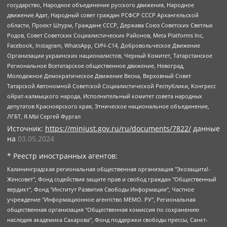
государство, Народное объединение русского движения, Народное
движение Адат, Народный совет граждан РСФСР СССР Архангельской
области, Проект Штурм, Граждане СССР, Держава Союз Советских Светлых
Родов, Совет Советских Социалистических Районов, Meta Platforms Inc,
Facebook, Instagram, WhatsApp, СИЧ-С14, Добровольческое Движение
Организации украинских националистов, Черный Комитет, Татарстанское
Региональное Всетатарское общественное движение, Невоград,
Молодежное Демократическое Движение Весна, Верховный Совет
Татарской Автономной Советской Социалистической Республики, Конгресс
ойрат-калмыцкого народа, Исполнительный комитет совета народных
депутатов Красноярского края, Этническое национальное объединение,
ЛГБТ, Я.МЫ Сергей Фургал
Источник:
https://minjust.gov.ru/ru/documents/7822/
данные
на
03.05.2024
* Реестр иностранных агентов:
Калининградская региональная общественная организация "Экозащита!-Женсовет", Фонд содействия защите прав и свобод граждан "Общественный вердикт", Фонд "Институт Развития Свободы Информации", Частное учреждение "Информационное агентство МЕМО. РУ", Региональная общественная организация "Общественная комиссия по сохранению наследия академика Сахарова", Фонд поддержки свободы прессы, Санкт-Петербургская общественная правозащитная организация "Гражданский контроль", Межрегиональная общественная организация "Информационно-просветительский центр "Мемориал", Региональный Фонд "Центр Защиты Прав Средств Массовой Информации", с 05.12.2023 Фонд "Центр Защиты Прав Средств массовой информации", Региональная общественная благотворительная организация помощи беженцам и мигрантам "Гражданское содействие", Негосударственное образовательное учреждение дополнительного профессионального образования (повышение квалификации) специалистов "АКАДЕМИЯ ПО ПРАВАМ ЧЕЛОВЕКА", Свердловская региональная общественная организация "Сутяжник", Автономная некоммерческая организация "Центр независимых социологических исследований", Союз общественных объединений "Российский исследовательский центр по правам человека", Региональное общественное учреждение научно-информационный центр "МЕМОРИАЛ", Некоммерческая организация "Фонд защиты гласности", Автономная некоммерческая организация "Институт прав человека", Городская общественная организация "Екатеринбургское общество "МЕМОРИАЛ", Городская общественная организация "Рязанское историко-просветительское и правозащитное общество "Мемориал" (Рязанский Мемориал), Челябинский региональный орган общественной самодеятельности – женское общественное объединение "Женщины Евразии", Челябинский региональный орган общественной самодеятельности "Уральская правозащитная группа", Фонд содействия защите здоровья и социальной справедливости имени Андрея Рылькова, Автономная Некоммерческая Организация "Аналитический Центр Юрия Левады", Автономная некоммерческая организация социальной поддержки населения "Проект Апрель", Региональная общественная организация помощи женщинам и детям, находящимся в кризисной ситуации "Информационно-методический центр "Анна", Фонд содействия развитию массовых коммуникаций и правовому просвещению "Так-так-Так", Фонд содействия устойчивому развитию "Серебряная тайга", Свердловский региональный общественный фонд социальных проектов "Новое время", "Idel.Реалии", Кавказ.Реалии, Крым.Реалии, Телеканал Настоящее Время, Татаро-башкирская служба Радио Свобода (Azatliq Radiosi), Радио Свободная Европа/Радио Свобода (PCE/PC), "Сибирь.Реалии", "Фактограф", Благотворительный фонд помощи осужденным и их семьям, Автономная некоммерческая организация "Институт глобализации и социальных движений", Фонд "В защиту прав заключенных", Частное учреждение "Центр поддержки и содействия развитию средств массовой информации", Пензенский региональный общественный благотворительный фонд "Гражданский союз", "Север.Реалии", Некоммерческая организация Фонд "Правовая инициатива", Общество с ограниченной ответственностью "Радио Свободная Европа/Радио Свобода", Чешское информационное агентство "MEDIUM-ORIENT", Красноярская региональная общественная организация "Мы против СПИДа", Камалягин Денис Николаевич, Маркелов Сергей Евгеньевич, Пономарев Лев Александрович, Савицкая Людмила Алексеевна, Автономная некоммерческая организация "Центр по работе с проблемой насилия "НАСИЛИЮ.НЕТ", Межрегиональный профессиональный союз работников здравоохранения "Альянс врачей", Юридическое лицо, зарегистрированное в Латвийской Республике, SIA "Medusa Project" (регистрационный номер 40103797863, дата регистрации 10.06.2014), Некоммерческая организация "Фонд по борьбе с коррупцией", Автономная некоммерческая организация "Институт права и публичной политики", Баданин Роман Сергеевич, Гликин Максим Александрович, Железнова Мария Михайловна, Лукьянова Юлия Сергеевна, Маетная Елизавета Витальевна, Маняхин Петр Борисович, Чуракова Ольга Владимировна, Ярош Юлия Петровна, Юридическое лицо "The Insider SIA", зарегистрированное в Риге, Латвийская Республика (дата регистрации 26.06.2015), являющееся администратором доменного имени интернет-издания "The Insider SIA", https://theins.ru, Постернак Алексей Евгеньевич, Рубин Михаил Аркадьевич, Анин Роман Александрович, Юридическое лицо Istories fonds, зарегистрированное в Латвийской Республике (регистрационный номер 50008295751, дата регистрации 24.02.2020), Великовский Дмитрий Александрович, Долинина Ирина Николаевна, Мароховская Алеся Алексеевна, Шлейнов Роман Юрьевич, Шмагун Олеся Валентиновна, Общество с ограниченной ответственностью "Альтаир 2021", Общество с ограниченной ответственностью "Вега 2021", Общество с ограниченной ответственностью "Главный редактор 2021", Общество с ограниченной ответственностью "Ромашки монолит", Важенков Артем Валерьевич, Ивановская областная общественная организация "Центр гендерных исследований", Гурман Юрий Альбертович, Медиапроект "ОВД-Инфо", Егоров Владимир Владимирович, Жилинский Владимир Александрович, Общество с ограниченной ответственностью "ЗП", Иванова София Юрьевна, Карезина Инна Павловна, Кильтау Екатерина Викторовна, Петров Алексей Викторович, Пискунов Сергей Евгеньевич, Смирнов Сергей Сергеевич, Тихонов Михаил Сергеевич, Общество с ограниченной ответственностью "ЖУРНАЛИСТ-ИНОСТРАННЫЙ АГЕНТ", Арапова Галина Юрьевна, Вольтская Татьяна Анатольевна, Американская компания "Mason G.E.S. Anonymous Foundation" (США), являющаяся владельцем интернет-издания https://mnews.world/, Компания "Stichting Bellingcat", зарегистрированная в Нидерландах (дата регистрации 11.07.2018), Захаров Андрей Вячеславович, Клепиковская Екатерина Дмитриевна, Общество с ограниченной ответственностью "МЕМО", Перл Роман Александрович, Симонов Евгений Алексеевич, Соловьева Елена Анатольевна, Сотников Даниил Владимирович, Сурначева Елизавета Дмитриевна, Автономная некоммерческая организация по защите прав человека и информированию населения "Якутия – Наше Мнение", Общество с ограниченной ответственностью "Москоу диджитал медиа", с 26.01.2023 Общество с ограниченной ответственностью "Чайка Белые сады", Ветошкина Валерия Валерьевна, Заговора Максим Александрович, Межрегиональное общественное движение "Российская ЛГБТ - сеть", Оленичев Максим Владимирович, Павлов Иван Юрьевич, Скворцова Елена Сергеевна, Общество с ограниченной ответственностью "Как бы инагент", Кочетков Игорь Викторович, Общество с ограниченной ответственностью "Честные выборы", Еланчик Олег Александрович, Общество с ограниченной ответственностью "Нобелевский призыв", Гималова Регина Эмилевна, Григорьев Андрей Валерьевич, Григорьева Алина Александровна, Ассоциация по содействию защите прав призывников, альтернативнослужащих и военнослужащих "Правозащитная группа "Гражданин.Армия.Право", Хисамова Регина Фаритовна, Автономная некоммерческая организация по реализации социально-правовых программ "Лилит", Дальневосточное общественное движение "Маяк", Санкт-Петербургская ЛГБТ-инициативная группа "Выход", Инициативная группа ЛГБТ+ "Реверс", Алексеев Андрей Викторович, Бекбулатова Таисия Львовна, Беляев Иван Михайлович, Владыкина Елена Сергеевна, Гельман Марат Александрович, Никульшина Вероника Юрьевна, Толоконникова Надежда Андреевна, Шендерович Виктор Анатольевич, Общество с ограниченной ответственностью "Данное сообщение", Общество с ограниченной ответственностью Издательский дом "Новая глава", Айнбиндер Александра Александровна, Московский комьюнити-центр для ЛГБТ+инициатив, Благотворительный фонд развития филантропии, Deutsche Welle (Германия, Kurt-Schumacher-Strasse 3, 53113 Bonn), Борзунова Мария Михайловна, Воробьев Виктор Викторович, Голубева Анна Львовна, Константинова Алла Михайловна, Малкова Ирина Владимировна, Мурадов Мурад Абдулгалимович, Осетинская Елизавета Николаевна, Понасенков Евгений Николаевич, Ганапольский Матвей Юрьевич, Киселев Евгений Алексеевич, Борухович Ирина Григорьевна, Дремин Иван Тимофеевич, Дубровский Дмитрий Викторович, Красноярская региональная общественная организация поддержки и развития альтернативных образовательных технологий и межкультурных коммуникаций "ИНТЕРРА", Маяковская Екатерина Алексеевна, Фейгин Марк Захарович, Филимонов Андрей Викторович, Дзугкоева Регина Николаевна, Доброхотов Роман Александрович, Дудь Юрий Александрович, Елкин Сергей Владимирович, Кругликов Кирилл Игоревич, Сабунаева Мария Леонидовна, Семенов Алексей Владимирович, Шаинян Карен Багратович, Шульман Екатерина Михайловна, Асафьев Артур Валерьевич, Вахштайн Виктор Семенович, Венедиктов Алексей Алексеевич, Лушникова Екатерина Евгеньевна, Волков Леонид Михайлович, Невзоров Александр Глебович, Пархоменко Сергей Борисович, Сироткин Ярослав Николаевич, Кара-Мурза Владимир Владимирович, Баранова Наталья Владимировна, Гозман Леонид Яковлевич, Кагарлицкий Борис Юльевич, Климарев Михаил Валерьевич, Милов Владимир Станиславович, Автономная некоммерческая организация Краснодарский центр современного искусства "Типография", Моргенштерн Алишер Тагирович, Соболь Любовь Эдуардовна, Общество с ограниченной ответственностью "ЛИЗА НОРМ", Каспаров Гарри Кимович, Ходорковский Михаил Борисович, Общество с ограниченной ответственностью "Апрельские тезисы", Данилович Ирина Брониславовна, Кашин Олег Владимирович, Петров Николай Владимирович, Пивоваров Алексей Владимирович, Соколов Михаил Владимирович, Цветкова Юлия Владимировна, Чичваркин Евгений Александрович, Комитет против пыток/Команда против пыток, Общество с ограниченной ответственностью "Первый научный", Общество с ограниченной ответственностью "Вертолет и ко", Белоцерковская Вероника Борисовна, Кац Максим Евгеньевич, Лазарева Татьяна Юрьевна, Шаведдинов Руслан Табризович, Яшин Илья Валерьевич, Общество с ограниченной ответственностью "Иноагент ААВ", Алешковский Дмитрий Петрович, Альбац Евгения Марковна, Быков Дмитрий Львович, Галямина Юлия Евгеньевна, Лойко Сергей Леонидович, Мартынов Кирилл Константинович, Медведев Сергей Александрович, Крашенинников Федор Геннадиевич, Гордеева Катерина Вл