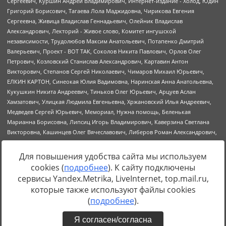
Для повышения удобства сайта мы используем
cookies (
подробнее
). К сайту подключены
Источник:
https://minjust.gov.ru/uploaded/files/reestr-
сервисы Yandex.Metrika, LiveInternet, top.mail.ru,
inostrannyih-agentov-22-03-2024.pdf
данные на
22.03.2024
которые также используют файлы cookies
(
подробнее
).
Я согласен/согласна