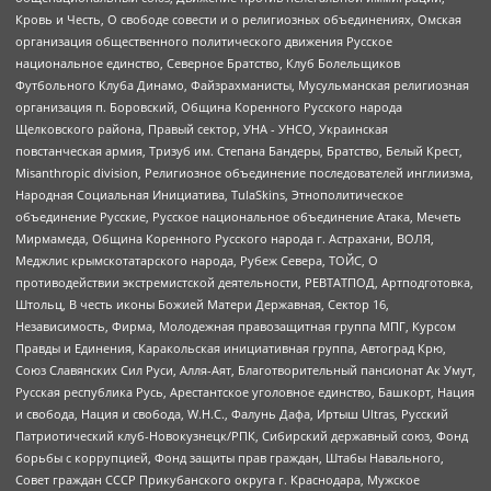
Кровь и Честь, О свободе совести и о религиозных объединениях, Омская
организация общественного политического движения Русское
национальное единство, Северное Братство, Клуб Болельщиков
Футбольного Клуба Динамо, Файзрахманисты, Мусульманская религиозная
организация п. Боровский, Община Коренного Русского народа
Щелковского района, Правый сектор, УНА - УНСО, Украинская
повстанческая армия, Тризуб им. Степана Бандеры, Братство, Белый Крест,
Misanthropic division, Религиозное объединение последователей инглиизма,
Народная Социальная Инициатива, TulaSkins, Этнополитическое
объединение Русские, Русское национальное объединение Атака, Мечеть
Мирмамеда, Община Коренного Русского народа г. Астрахани, ВОЛЯ,
Меджлис крымскотатарского народа, Рубеж Севера, ТОЙС, О
противодействии экстремистской деятельности, РЕВТАТПОД, Артподготовка,
Штольц, В честь иконы Божией Матери Державная, Сектор 16,
Независимость, Фирма, Молодежная правозащитная группа МПГ, Курсом
Правды и Единения, Каракольская инициативная группа, Автоград Крю,
Союз Славянских Сил Руси, Алля-Аят, Благотворительный пансионат Ак Умут,
Русская республика Русь, Арестантское уголовное единство, Башкорт, Нация
и свобода, Нация и свобода, W.H.С., Фалунь Дафа, Иртыш Ultras, Русский
Патриотический клуб-Новокузнецк/РПК, Сибирский державный союз, Фонд
борьбы с коррупцией, Фонд защиты прав граждан, Штабы Навального,
Совет граждан СССР Прикубанского округа г. Краснодара, Мужское