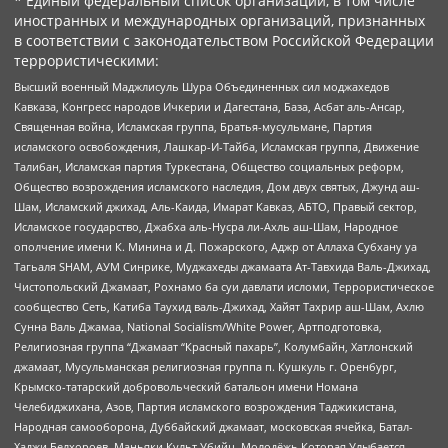
* Единый федеральный список организаций, в том числе
иностранных и международных организаций, признанных
в соответствии с законодательством Российской Федерации
террористическими:
Высший военный Маджлисуль Шура Объединенных сил моджахедов
Кавказа, Конгресс народов Ичкерии и Дагестана, База, Асбат аль-Ансар,
Священная война, Исламская группа, Братья-мусульмане, Партия
исламского освобождения, Лашкар-И-Тайба, Исламская группа, Движение
Талибан, Исламская партия Туркестана, Общество социальных реформ,
Общество возрождения исламского наследия, Дом двух святых, Джунд аш-
Шам, Исламский джихад, Аль-Каида, Имарат Кавказ, АБТО, Правый сектор,
Исламское государство, Джабха аль-Нусра ли-Ахль аш-Шам, Народное
ополчение имени К. Минина и Д. Пожарского, Аджр от Аллаха Субхану уа
Тагьаля SHAM, АУМ Синрике, Муджахеды джамаата Ат-Тавхида Валь-Джихад,
Чистопольский Джамаат, Рохнамо ба суи давлати исломи, Террористическое
сообщество Сеть, Катиба Таухид валь-Джихад, Хайят Тахрир аш-Шам, Ахлю
Сунна Валь Джамаа, National Socialism/White Power, Артподготовка,
Религиозная группа “Джамаат “Красный пахарь”, Колумбайн, Хатлонский
джамаат, Мусульманская религиозная группа п. Кушкуль г. Оренбург,
Крымско-татарский добровольческий батальон имени Номана
Челебиджихана, Азов, Партия исламского возрождения Таджикистана,
Народная самооборона, Дуббайский джамаат, московская ячейка, Батал-
Хаджи Белхороев, Маньяки Культ Убийц, Молодёжь Которая Улыбается,