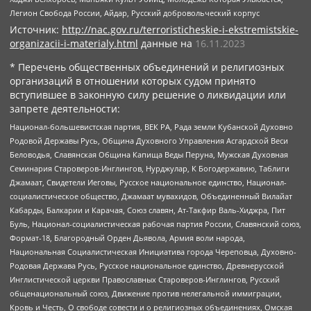
Легион Свобода России, Айдар, Русский добровольческий корпус
Источник:
http://nac.gov.ru/terroristicheskie-i-ekstremistskie-
organizacii-i-materialy.html
данные на
16.11.2023
* Перечень общественных объединений и религиозных
организаций в отношении которых судом принято
вступившее в законную силу решение о ликвидации или
запрете деятельности:
Национал-большевистская партия, ВЕК РА, Рада земли Кубанской Духовно
Родовой Державы Русь, Община Духовного Управления Асгардской Веси
Беловодья, Славянская Община Капища Веды Перуна, Мужская Духовная
Семинария Староверов-Инглингов, Нурджулар, К Богодержавию, Таблиги
Джамаат, Свидетели Иеговы, Русское национальное единство, Национал-
социалистическое общество, Джамаат мувахидов, Объединенный Вилайат
Кабарды, Балкарии и Карачая, Союз славян, Ат-Такфир Валь-Хиджра, Пит
Буль, Национал-социалистическая рабочая партия России, Славянский союз,
Формат-18, Благородный Орден Дьявола, Армия воли народа,
Национальная Социалистическая Инициатива города Череповца, Духовно-
Родовая Держава Русь, Русское национальное единство, Древнерусской
Инглистической церкви Православных Староверов-Инглингов, Русский
общенациональный союз, Движение против нелегальной иммиграции,
Кровь и Честь, О свободе совести и о религиозных объединениях, Омская