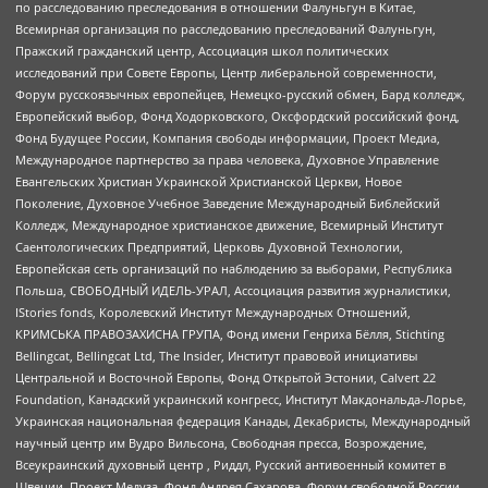
по расследованию преследования в отношении Фалуньгун в Китае,
Всемирная организация по расследованию преследований Фалуньгун,
Пражский гражданский центр, Ассоциация школ политических
исследований при Совете Европы, Центр либеральной современности,
Форум русскоязычных европейцев, Немецко-русский обмен, Бард колледж,
Европейский выбор, Фонд Ходорковского, Оксфордский российский фонд,
Фонд Будущее России, Компания свободы информации, Проект Медиа,
Международное партнерство за права человека, Духовное Управление
Евангельских Христиан Украинской Христианской Церкви, Новое
Поколение, Духовное Учебное Заведение Международный Библейский
Колледж, Международное христианское движение, Всемирный Институт
Саентологических Предприятий, Церковь Духовной Технологии,
Европейская сеть организаций по наблюдению за выборами, Республика
Польша, СВОБОДНЫЙ ИДЕЛЬ-УРАЛ, Ассоциация развития журналистики,
IStories fonds, Королевский Институт Международных Отношений,
КРИМСЬКА ПРАВОЗАХИСНА ГРУПА, Фонд имени Генриха Бёлля, Stichting
Bellingcat, Bellingcat Ltd, The Insider, Институт правовой инициативы
Центральной и Восточной Европы, Фонд Открытой Эстонии, Calvert 22
Foundation, Канадский украинский конгресс, Институт Макдональда-Лорье,
Украинская национальная федерация Канады, Декабристы, Международный
научный центр им Вудро Вильсона, Свободная пресса, Возрождение,
Всеукраинский духовный центр , Риддл, Русский антивоенный комитет в
Швеции, Проект Медуза, Фонд Андрея Сахарова, Форум свободной России,