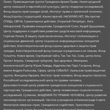
Лилит, Правозащитная группа Гражданин.Армия.Право, Нижегородский
центр немецкой и европейской культуры, Центр гендерных исследований,
Фонд защиты прав граждан Штаб, Институт права и публичной политики,
Фонд борьбы с коррупцией, Альянс врачей, НАСИЛИЮ.НЕТ, Мы против
СПИДа, СВЕЧА, Гуманитарное действие, Открытый Петербург, Лига
Избирателей, Правовая инициатива, Гражданский Союз, Хасдей Ерушалаим,
Центр поддержки и содействия развитию средств массовой информации,
Горячая Линия, В защиту прав заключенных, Институт глобализации и
социальных движений, Центр социально-информационных инициатив
Действие, Благотворительный фонд охраны здоровья и защиты прав
граждан, Благотворительный фонд помощи осужденным и их семьям, Фонд
Тольятти, Новое время, Серебряная тайга, Так-Так-Так, Сова, центр Анна,
Проект Апрель, Самарская губерния, Эра здоровья, Мемориал,
Аналитический Центр Юрия Левады, Издательство Парк Гагарина, Фонд
имени Андрея Рылькова, Сфера, Центр СИБАЛЬТ, Уральская правозащитная
группа, Женщины Евразии, Институт прав человека, Фонд защиты гласности,
Российский исследовательский центр по правам человека,
Дальневосточный центр развития гражданских инициатив и социального
партнерства, Гражданское действие, Центр независимых социологических
исследований, Сутяжник, АКАДЕМИЯ ПО ПРАВАМ ЧЕЛОВЕКА, Центр развития
некоммерческих организаций, Частное учреждение в Калининграде Совета
Министров северных стран, Гражданское содействие, Трансперенси
Интернешнл-Р, Центр Защиты Прав Средств Массовой Информации,