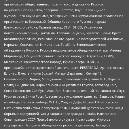
организация общественного политического движения Русское
национальное единство, Северное Братство, Клуб Болельщиков
Футбольного Клуба Динамо, Файзрахманисты, Мусульманская религиозная
организация п. Боровский, Община Коренного Русского народа
Щелковского района, Правый сектор, УНА - УНСО, Украинская
повстанческая армия, Тризуб им. Степана Бандеры, Братство, Белый Крест,
Misanthropic division, Религиозное объединение последователей инглиизма,
Народная Социальная Инициатива, TulaSkins, Этнополитическое
объединение Русские, Русское национальное объединение Атака, Мечеть
Мирмамеда, Община Коренного Русского народа г. Астрахани, ВОЛЯ,
Меджлис крымскотатарского народа, Рубеж Севера, ТОЙС, О
противодействии экстремистской деятельности, РЕВТАТПОД, Артподготовка,
Штольц, В честь иконы Божией Матери Державная, Сектор 16,
Независимость, Фирма, Молодежная правозащитная группа МПГ, Курсом
Правды и Единения, Каракольская инициативная группа, Автоград Крю,
Союз Славянских Сил Руси, Алля-Аят, Благотворительный пансионат Ак Умут,
Русская республика Русь, Арестантское уголовное единство, Башкорт, Нация
и свобода, Нация и свобода, W.H.С., Фалунь Дафа, Иртыш Ultras, Русский
Патриотический клуб-Новокузнецк/РПК, Сибирский державный союз, Фонд
борьбы с коррупцией, Фонд защиты прав граждан, Штабы Навального,
Совет граждан СССР Прикубанского округа г. Краснодара, Мужское
государство, Народное объединение русского движения, Народное