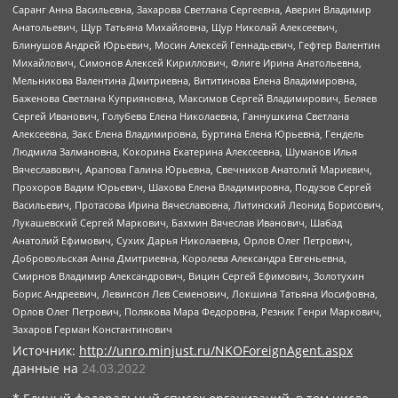
Саранг Анна Васильевна, Захарова Светлана Сергеевна, Аверин Владимир
Анатольевич, Щур Татьяна Михайловна, Щур Николай Алексеевич,
Блинушов Андрей Юрьевич, Мосин Алексей Геннадьевич, Гефтер Валентин
Михайлович, Симонов Алексей Кириллович, Флиге Ирина Анатольевна,
Мельникова Валентина Дмитриевна, Вититинова Елена Владимировна,
Баженова Светлана Куприяновна, Максимов Сергей Владимирович, Беляев
Сергей Иванович, Голубева Елена Николаевна, Ганнушкина Светлана
Алексеевна, Закс Елена Владимировна, Буртина Елена Юрьевна, Гендель
Людмила Залмановна, Кокорина Екатерина Алексеевна, Шуманов Илья
Вячеславович, Арапова Галина Юрьевна, Свечников Анатолий Мариевич,
Прохоров Вадим Юрьевич, Шахова Елена Владимировна, Подузов Сергей
Васильевич, Протасова Ирина Вячеславовна, Литинский Леонид Борисович,
Лукашевский Сергей Маркович, Бахмин Вячеслав Иванович, Шабад
Анатолий Ефимович, Сухих Дарья Николаевна, Орлов Олег Петрович,
Добровольская Анна Дмитриевна, Королева Александра Евгеньевна,
Смирнов Владимир Александрович, Вицин Сергей Ефимович, Золотухин
Борис Андреевич, Левинсон Лев Семенович, Локшина Татьяна Иосифовна,
Орлов Олег Петрович, Полякова Мара Федоровна, Резник Генри Маркович,
Захаров Герман Константинович
Источник:
http://unro.minjust.ru/NKOForeignAgent.aspx
данные на
24.03.2022