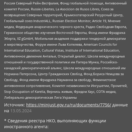
Россия Северный Рейн-Вестфалия, Фонд глобальной помощи, Антивоенный
комитет России, Russie-Libertes, La Asocicion de Rusos Libres, Союз за
возвращение Северных территорий, Крымскотатарский Ресурсный Центр,
Глобальный союз IndustriALL, Russian Election Monitor, Article 19, Мнение
медиа, Федерация анархического черного креста, Радио Свободная Европа,
Германское общество изучения Восточной Европы, Фонд имени Фридриха
Эберта, XZ gGmbH, Мобильная академия поддержки гендерной демократии
и миротворчества, Форум имени Льва Копелева, American Councils for
International Education, Cultural Vistas, Institute of International Education,
Антивоенное движение Антальи, Открытый диалог, Школа международных
отношений и государственной политики им Питера Мунка, Российско-
канадский демократический альянс, Школа международных отношений им
Нормана Патерсона, Центр Гражданских Свобод, Фонд Бориса Немцова за
Свободу, Фонд имени Фридриха Науманна за свободу, Феминистское
антивоенное сопротивление, Комитет независимости Ингушетии, Прометей,
Stop Occupation of Karelia, Вернись живым, Фридом Хаус, СОТА медиа,
Либерально-демократическая Лига Украины
Источник:
https://minjust.gov.ru/ru/documents/7756/
данные
на
13.05.2024
* Сведения реестра НКО, выполняющих функции
иностранного агента: