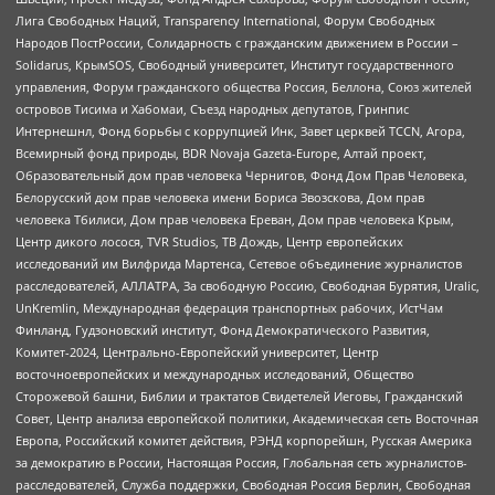
Лига Свободных Наций, Transparеncy International, Форум Свободных
Народов ПостРоссии, Солидарность с гражданским движением в России –
Solidarus, КрымSOS, Свободный университет, Институт государственного
управления, Форум гражданского общества Россия, Беллона, Союз жителей
островов Тисима и Хабомаи, Съезд народных депутатов, Гринпис
Интернешнл, Фонд борьбы с коррупцией Инк, Завет церквей TCCN, Агора,
Всемирный фонд природы, BDR Novaja Gazeta-Europe, Алтай проект,
Образовательный дом прав человека Чернигов, Фонд Дом Прав Человека,
Белорусский дом прав человека имени Бориса Звозскова, Дом прав
человека Тбилиси, Дом прав человека Ереван, Дом прав человека Крым,
Центр дикого лосося, TVR Studios, ТВ Дождь, Центр европейских
исследований им Вилфрида Мартенса, Сетевое объединение журналистов
расследователей, АЛЛАТРА, За свободную Россию, Свободная Бурятия, Uralic,
UnKremlin, Международная федерация транспортных рабочих, ИстЧам
Финланд, Гудзоновский институт, Фонд Демократического Развития,
Комитет-2024, Центрально-Европейский университет, Центр
восточноевропейских и международных исследований, Общество
Сторожевой башни, Библии и трактатов Свидетелей Иеговы, Гражданский
Совет, Центр анализа европейской политики, Академическая сеть Восточная
Европа, Российский комитет действия, РЭНД корпорейшн, Русская Америка
за демократию в России, Настоящая Россия, Глобальная сеть журналистов-
расследователей, Служба поддержки, Свободная Россия Берлин, Свободная