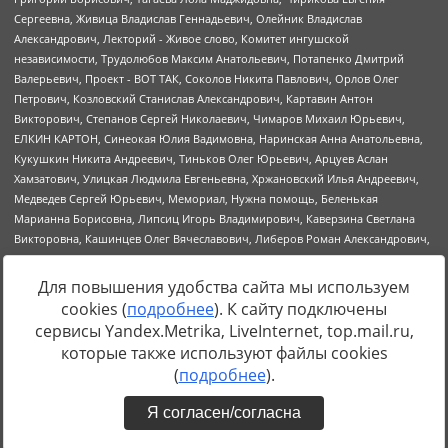
Для повышения удобства сайта мы используем
cookies (
подробнее
). К сайту подключены
Источник:
https://minjust.gov.ru/uploaded/files/reestr-
сервисы Yandex.Metrika, LiveInternet, top.mail.ru,
inostrannyih-agentov-22-03-2024.pdf
данные на
22.03.2024
которые также используют файлы cookies
(
подробнее
).
Я согласен/согласна