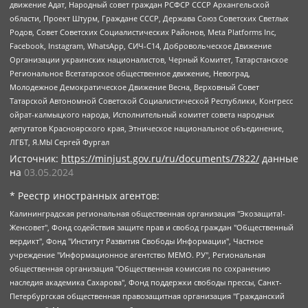
движение Адат, Народный совет граждан РСФСР СССР Архангельской
области, Проект Штурм, Граждане СССР, Держава Союз Советских Светлых
Родов, Совет Советских Социалистических Районов, Meta Platforms Inc,
Facebook, Instagram, WhatsApp, СИЧ-С14, Добровольческое Движение
Организации украинских националистов, Черный Комитет, Татарстанское
Региональное Всетатарское общественное движение, Невоград,
Молодежное Демократическое Движение Весна, Верховный Совет
Татарской Автономной Советской Социалистической Республики, Конгресс
ойрат-калмыцкого народа, Исполнительный комитет совета народных
депутатов Красноярского края, Этническое национальное объединение,
ЛГБТ, Я.МЫ Сергей Фургал
Источник:
https://minjust.gov.ru/ru/documents/7822/
данные
на
03.05.2024
* Реестр иностранных агентов:
Калининградская региональная общественная организация "Экозащита!-Женсовет", Фонд содействия защите прав и свобод граждан "Общественный вердикт", Фонд "Институт Развития Свободы Информации", Частное учреждение "Информационное агентство МЕМО. РУ", Региональная общественная организация "Общественная комиссия по сохранению наследия академика Сахарова", Фонд поддержки свободы прессы, Санкт-Петербургская общественная правозащитная организация "Гражданский контроль", Межрегиональная общественная организация "Информационно-просветительский центр "Мемориал", Региональный Фонд "Центр Защиты Прав Средств Массовой Информации", с 05.12.2023 Фонд "Центр Защиты Прав Средств массовой информации", Региональная общественная благотворительная организация помощи беженцам и мигрантам "Гражданское содействие", Негосударственное образовательное учреждение дополнительного профессионального образования (повышение квалификации) специалистов "АКАДЕМИЯ ПО ПРАВАМ ЧЕЛОВЕКА", Свердловская региональная общественная организация "Сутяжник", Автономная некоммерческая организация "Центр независимых социологических исследований", Союз общественных объединений "Российский исследовательский центр по правам человека", Региональное общественное учреждение научно-информационный центр "МЕМОРИАЛ", Некоммерческая организация "Фонд защиты гласности", Автономная некоммерческая организация "Институт прав человека", Городская общественная организация "Екатеринбургское общество "МЕМОРИАЛ", Городская общественная организация "Рязанское историко-просветительское и правозащитное общество "Мемориал" (Рязанский Мемориал), Челябинский региональный орган общественной самодеятельности – женское общественное объединение "Женщины Евразии", Челябинский региональный орган общественной самодеятельности "Уральская правозащитная группа", Фонд содействия защите здоровья и социальной справедливости имени Андрея Рылькова, Автономная Некоммерческая Организация "Аналитический Центр Юрия Левады", Автономная некоммерческая организация социальной поддержки населения "Проект Апрель", Региональная общественная организация помощи женщинам и детям, находящимся в кризисной ситуации "Информационно-методический центр "Анна", Фонд содействия развитию массовых коммуникаций и правовому просвещению "Так-так-Так", Фонд содействия устойчивому развитию "Серебряная тайга", Свердловский региональный общественный фонд социальных проектов "Новое время", "Idel.Реалии", Кавказ.Реалии, Крым.Реалии, Телеканал Настоящее Время, Татаро-башкирская служба Радио Свобода (Azatliq Radiosi), Радио Свободная Европа/Радио Свобода (PCE/PC), "Сибирь.Реалии", "Фактограф", Благотворительный фонд помощи осужденным и их семьям, Автономная некоммерческая организация "Институт глобализации и социальных движений", Фонд "В защиту прав заключенных", Частное учреждение "Центр поддержки и содействия развитию средств массовой информации", Пензенский региональный общественный благотворительный фонд "Гражданский союз", "Север.Реалии", Некоммерческая организация Фонд "Правовая инициатива", Общество с ограниченной ответственностью "Радио Свободная Европа/Радио Свобода", Чешское информационное агентство "MEDIUM-ORIENT", Красноярская региональная общественная организация "Мы против СПИДа", Камалягин Денис Николаевич, Маркелов Сергей Евгеньевич, Пономарев Лев Александрович, Савицкая Людмила Алексеевна, Автономная некоммерческая организация "Центр по работе с проблемой насилия "НАСИЛИЮ.НЕТ", Межрегиональный профессиональный союз работников здравоохранения "Альянс врачей", Юридическое лицо, зарегистрированное в Латвийской Республике, SIA "Medusa Project" (регистрационный номер 40103797863, дата регистрации 10.06.2014), Некоммерческая организация "Фонд по борьбе с коррупцией", Автономная некоммерческая организация "Институт права и публичной политики", Баданин Роман Сергеевич, Гликин Максим Александрович, Железнова Мария Михайловна, Лукьянова Юлия Сергеевна, Маетная Елизавета Витальевна, Маняхин Петр Борисович, Чуракова Ольга Владимировна, Ярош Юлия Петровна, Юридическое лицо "The Insider SIA", зарегистрированное в Риге, Латвийская Республика (дата регистрации 26.06.2015), являющееся администратором доменного имени интернет-издания "The Insider SIA", https://theins.ru, Постернак Алексей Евгеньевич, Рубин Михаил Аркадьевич, Анин Роман Александрович, Юридическое лицо Istories fonds, зарегистрированное в Латвийской Республике (регистрационный номер 50008295751, дата регистрации 24.02.2020), Великовский Дмитрий Александрович, Долинина Ирина Николаевна, Мароховская Алеся Алексеевна, Шлейнов Роман Юрьевич, Шмагун Олеся Валентиновна, Общество с ограниченной ответственностью "Альтаир 2021", Общество с ограниченной ответственностью "Вега 2021", Общество с ограниченной ответственностью "Главный редактор 2021", Общество с ограниченной ответственностью "Ромашки монолит", Важенков Артем Валерьевич, Ивановская областная общественная организация "Центр гендерных исследований", Гурман Юрий Альбертович, Медиапроект "ОВД-Инфо", Егоров Владимир Владимирович, Жилинский Владимир Александрович, Общество с ограниченной ответственностью "ЗП", Иванова София Юрьевна, Карезина Инна Павловна, Кильтау Екатерина Викторовна, Петров Алексей Викторович, Пискунов Сергей Евгеньевич, Смирнов Сергей Сергеевич, Тихонов Михаил Сергеевич, Общество с ограниченной ответственностью "ЖУРНАЛИСТ-ИНОСТРАННЫЙ АГЕНТ", Арапова Галина Юрьевна, Вольтская Татьяна Анатольевна, Американская компания "Mason G.E.S. Anonymous Foundation" (США), являющаяся владельцем интернет-издания https://mnews.world/, Компания "Stichting Bellingcat", зарегистрированная в Нидерландах (дата регистрации 11.07.2018), Захаров Андрей Вячеславович, Клепиковская Екатерина Дмитриевна, Общество с ограниченной ответственностью "МЕМО", Перл Роман Александрович, Симонов Евгений Алексеевич, Соловьева Елена Анатольевна, Сотников Даниил Владимирович, Сурначева Елизавета Дмитриевна, Автономная некоммерческая организация по защите прав человека и информированию населения "Якутия – Наше Мнение", Общество с ограниченной ответственностью "Москоу диджитал медиа", с 26.01.2023 Общество с ограниченной ответственностью "Чайка Белые сады", Ветошкина Валерия Валерьевна, Заговора Максим Александрович, Межрегиональное общественное движение "Российская ЛГБТ - сеть", Оленичев Максим Владимирович, Павлов Иван Юрьевич, Скворцова Елена Сергеевна, Общество с ограниченной ответственностью "Как бы инагент", Кочетков Игорь Викторович, Общество с ограниченной ответственностью "Честные выборы", Еланчик Олег Александрович, Общество с ограниченной ответственностью "Нобелевский призыв", Гималова Регина Эмилевна, Григорьев Андрей Валерьевич, Григорьева Алина Александровна, Ассоциация по содействию защите прав призывников, альтернативнослужащих и военнослужащих "Правозащитная группа "Гражданин.Армия.Право", Хисамова Регина Фаритовна, Автономная некоммерческая организация по реализации социально-правовых программ "Лилит", Дальневосточное общественное движение "Маяк", Санкт-Петербургская ЛГБТ-инициативная группа "Выход", Инициативная группа ЛГБТ+ "Реверс", Алексеев Андрей Викторович, Бекбулатова Таисия Львовна, Беляев Иван Михайлович, Владыкина Елена Сергеевна, Гельман Марат Александрович, Никульшина Вероника Юрьевна, Толоконникова Надежда Андреевна, Шендерович Виктор Анатольевич, Общество с ограниченной ответственностью "Данное сообщение", Общество с ограниченной ответственностью Издательский дом "Новая глава", Айнбиндер Александра Александровна, Московский комьюнити-центр для ЛГБТ+инициатив, Благотворительный фонд развития филантропии, Deutsche Welle (Германия, Kurt-Schumacher-Strasse 3, 53113 Bonn), Борзунова Мария Михайловна, Воробьев Виктор Викторович, Голубева Анна Львовна, Константинова Алла Михайловна, Малкова Ирина Владимировна, Мурадов Мурад Абдулгалимович, Осетинская Елизавета Николаевна, Понасенков Евгений Николаевич, Ганапольский Матвей Юрьевич, Киселев Евгений Алексеевич, Борухович Ирина Григорьевна, Дремин Иван Тимофеевич, Дубровский Дмитрий Викторович, Красноярская региональная общественная организация поддержки и развития альтернативных образовательных технологий и межкультурных коммуникаций "ИНТЕРРА", Маяковская Екатерина Алексеевна, Фейгин Марк Захарович, Филимонов Андрей Викторович, Дзугкоева Регина Николаевна, Доброхотов Роман Александрович, Дудь Юрий Александрович, Елкин Сергей Владимирович, Кругликов Кирилл Игоревич, Сабунаева Мария Леонидовна, Семенов Алексей Владимирович, Шаинян Карен Багратович, Шульман Екатерина Михайловна, Асафьев Артур Валерьевич, Вахштайн Виктор Семенович, Венедиктов Алексей Алексеевич, Лушникова Екатерина Евгеньевна, Волков Леонид Михайлович, Невзоров Александр Глебович, Пархоменко Сергей Борисович, Сироткин Ярослав Николаевич, Кара-Мурза Владимир Владимирович, Баранова Наталья Владимировна, Гозман Леонид Яковлевич, Кагарлицкий Борис Юльевич, Климарев Михаил Валерьевич, Милов Владимир Станиславович, Автономная некоммерческая организация Краснодарский центр современного искусства "Типография", Моргенштерн Алишер Тагирович, Соболь Любовь Эдуардовна, Общество с ограниченной ответственностью "ЛИЗА НОРМ", Каспаров Гарри Кимович, Ходорковский Михаил Борисович, Общество с ограниченной ответственностью "Апрельские тезисы", Данилович Ирина Брониславовна, Кашин Олег Владимирович, Петров Николай Владимирович, Пивоваров Алексей Владимирович, Соколов Михаил Владимирович, Цветкова Юлия Владимировна, Чичваркин Евгений Александрович, Комитет против пыток/Команда против пыток, Общество с ограниченной ответственностью "Первый научный", Общество с ограниченной ответственностью "Вертолет и ко", Белоцерковская Вероника Борисовна, Кац Максим Евгеньевич, Лазарева Татьяна Юрьевна, Шаведдинов Руслан Табризович, Яшин Илья Валерьевич, Общество с ограниченной ответственностью "Иноагент ААВ", Алешковский Дмитрий Петрович, Альбац Евгения Марковна, Быков Дмитрий Львович, Галямина Юлия Евгеньевна, Лойко Сергей Леонидович, Мартынов Кирилл Константинович, Медведев Сергей Александрович, Крашенинников Федор Геннадиевич, Гордеева Катерина Вл