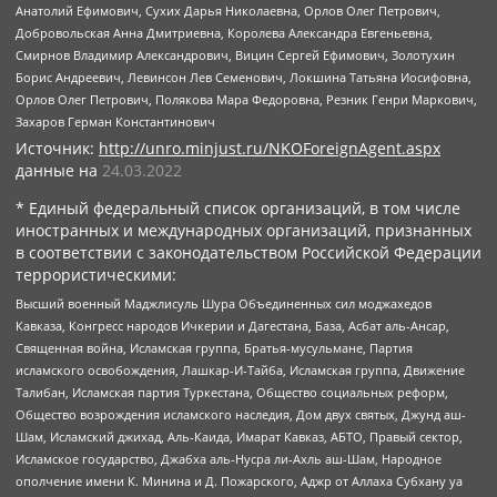
Анатолий Ефимович, Сухих Дарья Николаевна, Орлов Олег Петрович,
Добровольская Анна Дмитриевна, Королева Александра Евгеньевна,
Смирнов Владимир Александрович, Вицин Сергей Ефимович, Золотухин
Борис Андреевич, Левинсон Лев Семенович, Локшина Татьяна Иосифовна,
Орлов Олег Петрович, Полякова Мара Федоровна, Резник Генри Маркович,
Захаров Герман Константинович
Источник:
http://unro.minjust.ru/NKOForeignAgent.aspx
данные на
24.03.2022
* Единый федеральный список организаций, в том числе
иностранных и международных организаций, признанных
в соответствии с законодательством Российской Федерации
террористическими:
Высший военный Маджлисуль Шура Объединенных сил моджахедов
Кавказа, Конгресс народов Ичкерии и Дагестана, База, Асбат аль-Ансар,
Священная война, Исламская группа, Братья-мусульмане, Партия
исламского освобождения, Лашкар-И-Тайба, Исламская группа, Движение
Талибан, Исламская партия Туркестана, Общество социальных реформ,
Общество возрождения исламского наследия, Дом двух святых, Джунд аш-
Шам, Исламский джихад, Аль-Каида, Имарат Кавказ, АБТО, Правый сектор,
Исламское государство, Джабха аль-Нусра ли-Ахль аш-Шам, Народное
ополчение имени К. Минина и Д. Пожарского, Аджр от Аллаха Субхану уа