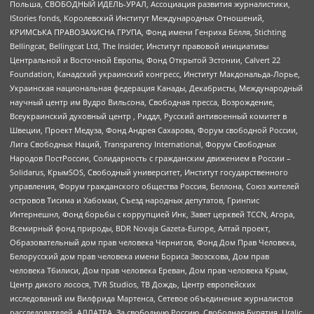
Польша, СВОБОДНЫЙ ИДЕЛЬ-УРАЛ, Ассоциация развития журналистики,
IStories fonds, Королевский Институт Международных Отношений,
КРИМСЬКА ПРАВОЗАХИСНА ГРУПА, Фонд имени Генриха Бёлля, Stichting
Bellingcat, Bellingcat Ltd, The Insider, Институт правовой инициативы
Центральной и Восточной Европы, Фонд Открытой Эстонии, Calvert 22
Foundation, Канадский украинский конгресс, Институт Макдональда-Лорье,
Украинская национальная федерация Канады, Декабристы, Международный
научный центр им Вудро Вильсона, Свободная пресса, Возрождение,
Всеукраинский духовный центр , Риддл, Русский антивоенный комитет в
Швеции, Проект Медуза, Фонд Андрея Сахарова, Форум свободной России,
Лига Свободных Наций, Transparеncy International, Форум Свободных
Народов ПостРоссии, Солидарность с гражданским движением в России –
Solidarus, КрымSOS, Свободный университет, Институт государственного
управления, Форум гражданского общества Россия, Беллона, Союз жителей
островов Тисима и Хабомаи, Съезд народных депутатов, Гринпис
Интернешнл, Фонд борьбы с коррупцией Инк, Завет церквей TCCN, Агора,
Всемирный фонд природы, BDR Novaja Gazeta-Europe, Алтай проект,
Образовательный дом прав человека Чернигов, Фонд Дом Прав Человека,
Белорусский дом прав человека имени Бориса Звозскова, Дом прав
человека Тбилиси, Дом прав человека Ереван, Дом прав человека Крым,
Центр дикого лосося, TVR Studios, ТВ Дождь, Центр европейских
исследований им Вилфрида Мартенса, Сетевое объединение журналистов
расследователей, АЛЛАТРА, За свободную Россию, Свободная Бурятия, Uralic,