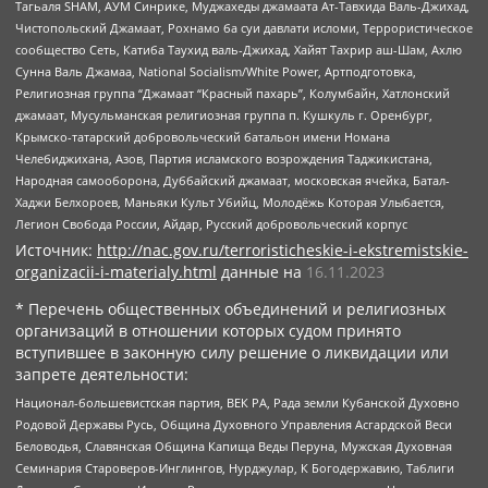
Тагьаля SHAM, АУМ Синрике, Муджахеды джамаата Ат-Тавхида Валь-Джихад,
Чистопольский Джамаат, Рохнамо ба суи давлати исломи, Террористическое
сообщество Сеть, Катиба Таухид валь-Джихад, Хайят Тахрир аш-Шам, Ахлю
Сунна Валь Джамаа, National Socialism/White Power, Артподготовка,
Религиозная группа “Джамаат “Красный пахарь”, Колумбайн, Хатлонский
джамаат, Мусульманская религиозная группа п. Кушкуль г. Оренбург,
Крымско-татарский добровольческий батальон имени Номана
Челебиджихана, Азов, Партия исламского возрождения Таджикистана,
Народная самооборона, Дуббайский джамаат, московская ячейка, Батал-
Хаджи Белхороев, Маньяки Культ Убийц, Молодёжь Которая Улыбается,
Легион Свобода России, Айдар, Русский добровольческий корпус
Источник:
http://nac.gov.ru/terroristicheskie-i-ekstremistskie-
organizacii-i-materialy.html
данные на
16.11.2023
* Перечень общественных объединений и религиозных
организаций в отношении которых судом принято
вступившее в законную силу решение о ликвидации или
запрете деятельности:
Национал-большевистская партия, ВЕК РА, Рада земли Кубанской Духовно
Родовой Державы Русь, Община Духовного Управления Асгардской Веси
Беловодья, Славянская Община Капища Веды Перуна, Мужская Духовная
Семинария Староверов-Инглингов, Нурджулар, К Богодержавию, Таблиги