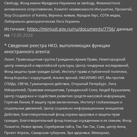
Свободу, Фонд имени Фридриха Науманна за свободу, Феминистское
антивоенное сопротивление, Комитет независимости Ингушетии, Прометей,
Stop Occupation of Karelia, Вернись живым, Фридом Хаус, СОТА медиа,
Либерально-демократическая Лига Украины
Источник:
https://minjust.gov.ru/ru/documents/7756/
данные
на
13.05.2024
* Сведения реестра НКО, выполняющих функции
иностранного агента:
Лилит, Правозащитная группа Гражданин.Армия.Право, Нижегородский
центр немецкой и европейской культуры, Центр гендерных исследований,
Фонд защиты прав граждан Штаб, Институт права и публичной политики,
Фонд борьбы с коррупцией, Альянс врачей, НАСИЛИЮ.НЕТ, Мы против
СПИДа, СВЕЧА, Гуманитарное действие, Открытый Петербург, Лига
Избирателей, Правовая инициатива, Гражданский Союз, Хасдей Ерушалаим,
Центр поддержки и содействия развитию средств массовой информации,
Горячая Линия, В защиту прав заключенных, Институт глобализации и
социальных движений, Центр социально-информационных инициатив
Действие, Благотворительный фонд охраны здоровья и защиты прав
граждан, Благотворительный фонд помощи осужденным и их семьям, Фонд
Тольятти, Новое время, Серебряная тайга, Так-Так-Так, Сова, центр Анна,
Проект Апрель, Самарская губерния, Эра здоровья, Мемориал,