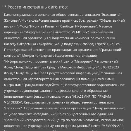
* Реестр иностранных агентов:
Калининградская региональная общественная организация "Экозащита!-Женсовет", Фонд содействия защите прав и свобод граждан "Общественный вердикт", Фонд "Институт Развития Свободы Информации", Частное учреждение "Информационное агентство МЕМО. РУ", Региональная общественная организация "Общественная комиссия по сохранению наследия академика Сахарова", Фонд поддержки свободы прессы, Санкт-Петербургская общественная правозащитная организация "Гражданский контроль", Межрегиональная общественная организация "Информационно-просветительский центр "Мемориал", Региональный Фонд "Центр Защиты Прав Средств Массовой Информации", с 05.12.2023 Фонд "Центр Защиты Прав Средств массовой информации", Региональная общественная благотворительная организация помощи беженцам и мигрантам "Гражданское содействие", Негосударственное образовательное учреждение дополнительного профессионального образования (повышение квалификации) специалистов "АКАДЕМИЯ ПО ПРАВАМ ЧЕЛОВЕКА", Свердловская региональная общественная организация "Сутяжник", Автономная некоммерческая организация "Центр независимых социологических исследований", Союз общественных объединений "Российский исследовательский центр по правам человека", Региональное общественное учреждение научно-информационный центр "МЕМОРИАЛ", Некоммерческая организация "Фонд защиты гласности", Автономная некоммерческая организация "Институт прав человека", Городская общественная организация "Екатеринбургское общество "МЕМОРИАЛ", Городская общественная организация "Рязанское историко-просветительское и правозащитное общество "Мемориал" (Рязанский Мемориал), Челябинский региональный орган общественной самодеятельности – женское общественное объединение "Женщины Евразии", Челябинский региональный орган общественной самодеятельности "Уральская правозащитная группа", Фонд содействия защите здоровья и социальной справедливости имени Андрея Рылькова, Автономная Некоммерческая Организация "Аналитический Центр Юрия Левады", Автономная некоммерческая организация социальной поддержки населения "Проект Апрель", Региональная общественная организация помощи женщинам и детям, находящимся в кризисной ситуации "Информационно-методический центр "Анна", Фонд содействия развитию массовых коммуникаций и правовому просвещению "Так-так-Так", Фонд содействия устойчивому развитию "Серебряная тайга", Свердловский региональный общественный фонд социальных проектов "Новое время", "Idel.Реалии", Кавказ.Реалии, Крым.Реалии, Телеканал Настоящее Время, Татаро-башкирская служба Радио Свобода (Azatliq Radiosi), Радио Свободная Европа/Радио Свобода (PCE/PC), "Сибирь.Реалии", "Фактограф", Благотворительный фонд помощи осужденным и их семьям, Автономная некоммерческая организация "Институт глобализации и социальных движений", Фонд "В защиту прав заключенных", Частное учреждение "Центр поддержки и содействия развитию средств массовой информации", Пензенский региональный общественный благотворительный фонд "Гражданский союз", "Север.Реалии", Некоммерческая организация Фонд "Правовая инициатива", Общество с ограниченной ответственностью "Радио Свободная Европа/Радио Свобода", Чешское информационное агентство "MEDIUM-ORIENT", Красноярская региональная общественная организация "Мы против СПИДа", Камалягин Денис Николаевич, Маркелов Сергей Евгеньевич, Пономарев Лев Александрович, Савицкая Людмила Алексеевна, Автономная некоммерческая организация "Центр по работе с проблемой насилия "НАСИЛИЮ.НЕТ", Межрегиональный профессиональный союз работников здравоохранения "Альянс врачей", Юридическое лицо, зарегистрированное в Латвийской Республике, SIA "Medusa Project" (регистрационный номер 40103797863, дата регистрации 10.06.2014), Некоммерческая организация "Фонд по борьбе с коррупцией", Автономная некоммерческая организация "Институт права и публичной политики", Баданин Роман Сергеевич, Гликин Максим Александрович, Железнова Мария Михайловна, Лукьянова Юлия Сергеевна, Маетная Елизавета Витальевна, Маняхин Петр Борисович, Чуракова Ольга Владимировна, Ярош Юлия Петровна, Юридическое лицо "The Insider SIA", зарегистрированное в Риге, Латвийская Республика (дата регистрации 26.06.2015), являющееся администратором доменного имени интернет-издания "The Insider SIA", https://theins.ru, Постернак Алексей Евгеньевич, Рубин Михаил Аркадьевич, Анин Роман Александрович, Юридическое лицо Istories fonds, зарегистрированное в Латвийской Республике (регистрационный номер 50008295751, дата регистрации 24.02.2020), Великовский Дмитрий Александрович, Долинина Ирина Николаевна, Мароховская Алеся Алексеевна, Шлейнов Роман Юрьевич, Шмагун Олеся Валентиновна, Общество с ограниченной ответственностью "Альтаир 2021", Общество с ограниченной ответственностью "Вега 2021", Общество с ограниченной ответственностью "Главный редактор 2021", Общество с ограниченной ответственностью "Ромашки монолит", Важенков Артем Валерьевич, Ивановская областная общественная организация "Центр гендерных исследований", Гурман Юрий Альбертович, Медиапроект "ОВД-Инфо", Егоров Владимир Владимирович, Жилинский Владимир Александрович, Общество с ограниченной ответственностью "ЗП", Иванова София Юрьевна, Карезина Инна Павловна, Кильтау Екатерина Викторовна, Петров Алексей Викторович, Пискунов Сергей Евгеньевич, Смирнов Сергей Сергеевич, Тихонов Михаил Сергеевич, Общество с ограниченной ответственностью "ЖУРНАЛИСТ-ИНОСТРАННЫЙ АГЕНТ", Арапова Галина Юрьевна, Вольтская Татьяна Анатольевна, Американская компания "Mason G.E.S. Anonymous Foundation" (США), являющаяся владельцем интернет-издания https://mnews.world/, Компания "Stichting Bellingcat", зарегистрированная в Нидерландах (дата регистрации 11.07.2018), Захаров Андрей Вячеславович, Клепиковская Екатерина Дмитриевна, Общество с ограниченной ответственностью "МЕМО", Перл Роман Александрович, Симонов Евгений Алексеевич, Соловьева Елена Анатольевна, Сотников Даниил Владимирович, Сурначева Елизавета Дмитриевна, Автономная некоммерческая организация по защите прав человека и информированию населения "Якутия – Наше Мнение", Общество с ограниченной ответственностью "Москоу диджитал медиа", с 26.01.2023 Общество с ограниченной ответственностью "Чайка Белые сады", Ветошкина Валерия Валерьевна, Заговора Максим Александрович, Межрегиональное общественное движение "Российская ЛГБТ - сеть", Оленичев Максим Владимирович, Павлов Иван Юрьевич, Скворцова Елена Сергеевна, Общество с ограниченной ответственностью "Как бы инагент", Кочетков Игорь Викторович, Общество с ограниченной ответственностью "Честные выборы", Еланчик Олег Александрович, Общество с ограниченной ответственностью "Нобелевский призыв", Гималова Регина Эмилевна, Григорьев Андрей Валерьевич, Григорьева Алина Александровна, Ассоциация по содействию защите прав призывников, альтернативнослужащих и военнослужащих "Правозащитная группа "Гражданин.Армия.Право", Хисамова Регина Фаритовна, Автономная некоммерческая организация по реализации социально-правовых программ "Лилит", Дальневосточное общественное движение "Маяк", Санкт-Петербургская ЛГБТ-инициативная группа "Выход", Инициативная группа ЛГБТ+ "Реверс", Алексеев Андрей Викторович, Бекбулатова Таисия Львовна, Беляев Иван Михайлович, Владыкина Елена Сергеевна, Гельман Марат Александрович, Никульшина Вероника Юрьевна, Толоконникова Надежда Андреевна, Шендерович Виктор Анатольевич, Общество с ограниченной ответственностью "Данное сообщение", Общество с ограниченной ответственностью Издательский дом "Новая глава", Айнбиндер Александра Александровна, Московский комьюнити-центр для ЛГБТ+инициатив, Благотворительный фонд развития филантропии, Deutsche Welle (Германия, Kurt-Schumacher-Strasse 3, 53113 Bonn), Борзунова Мария Михайловна, Воробьев Виктор Викторович, Голубева Анна Львовна, Константинова Алла Михайловна, Малкова Ирина Владимировна, Мурадов Мурад Абдулгалимович, Осетинская Елизавета Николаевна, Понасенков Евгений Николаевич, Ганапольский Матвей Юрьевич, Киселев Евгений Алексеевич, Борухович Ирина Григорьевна, Дремин Иван Тимофеевич, Дубровский Дмитрий Викторович, Красноярская региональная общественная организация поддержки и развития альтернативных образовательных технологий и межкультурных коммуникаций "ИНТЕРРА", Маяковская Екатерина Алексеевна, Фейгин Марк Захарович, Филимонов Андрей Викторович, Дзугкоева Регина Николаевна, Доброхотов Роман Александрович, Дудь Юрий Александрович, Елкин Сергей Владимирович, Кругликов Кирилл Игоревич, Сабунаева Мария Леонидовна, Семенов Алексей Владимирович, Шаинян Карен Багратович, Шульман Екатерина Михайловна, Асафьев Артур Валерьевич, Вахштайн Виктор Семенович, Венедиктов Алексей Алексеевич, Лушникова Екатерина Евгеньевна, Волков Леонид Михайлович, Невзоров Александр Глебович, Пархоменко Сергей Борисович, Сироткин Ярослав Николаевич, Кара-Мурза Владимир Владимирович, Баранова Наталья Владимировна, Гозман Леонид Яковлевич, Кагарлицкий Борис Юльевич, Климарев Михаил Валерьевич, Милов Владимир Станиславович, Автономная некоммерческая организация Краснодарский центр современного искусства "Типография", Моргенштерн Алишер Тагирович, Соболь Любовь Эдуардовна, Общество с ограниченной ответственностью "ЛИЗА НОРМ", Каспаров Гарри Кимович, Ходорковский Михаил Борисович, Общество с ограниченной ответственностью "Апрельские тезисы", Данилович Ирина Брониславовна, Кашин Олег Владимирович, Петров Николай Владимирович, Пивоваров Алексей Владимирович, Соколов Михаил Владимирович, Цветкова Юлия Владимировна, Чичваркин Евгений Александрович, Комитет против пыток/Команда против пыток, Общество с ограниченной ответственностью "Первый научный", Общество с ограниченной ответственностью "Вертолет и ко", Белоцерковская Вероника Борисовна, Кац Максим Евгеньевич, Лазарева Татьяна Юрьевна, Шаведдинов Руслан Табризович, Яшин Илья Валерьевич, Общество с ограниченной ответственностью "Иноагент ААВ", Алешковский Дмитрий Петрович, Альбац Евгения Марковна, Быков Дмитрий Львович, Галямина Юлия Евгеньевна, Лойко Сергей Леонидович, Мартынов Кирилл Константинович, Медведев Сергей Александрович, Крашенинников Федор Геннадиевич, Гордеева Катерина Вл