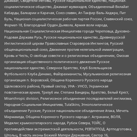
Джамаат, Свидетели Иеговы, Русское национальное единство, Национал-
социалистическое общество, Джамаат мувахидов, Объединенный Вилайат
Кабарды, Балкарии и Карачая, Союз славян, Ат-Такфир Валь-Хиджра, Пит
Буль, Национал-социалистическая рабочая партия России, Славянский союз,
Формат-18, Благородный Орден Дьявола, Армия воли народа,
Национальная Социалистическая Инициатива города Череповца, Духовно-
Родовая Держава Русь, Русское национальное единство, Древнерусской
Инглистической церкви Православных Староверов-Инглингов, Русский
общенациональный союз, Движение против нелегальной иммиграции,
Кровь и Честь, О свободе совести и о религиозных объединениях, Омская
организация общественного политического движения Русское
национальное единство, Северное Братство, Клуб Болельщиков
Футбольного Клуба Динамо, Файзрахманисты, Мусульманская религиозная
организация п. Боровский, Община Коренного Русского народа
Щелковского района, Правый сектор, УНА - УНСО, Украинская
повстанческая армия, Тризуб им. Степана Бандеры, Братство, Белый Крест,
Misanthropic division, Религиозное объединение последователей инглиизма,
Народная Социальная Инициатива, TulaSkins, Этнополитическое
объединение Русские, Русское национальное объединение Атака, Мечеть
Мирмамеда, Община Коренного Русского народа г. Астрахани, ВОЛЯ,
Меджлис крымскотатарского народа, Рубеж Севера, ТОЙС, О
противодействии экстремистской деятельности, РЕВТАТПОД, Артподготовка,
Штольц, В честь иконы Божией Матери Державная, Сектор 16,