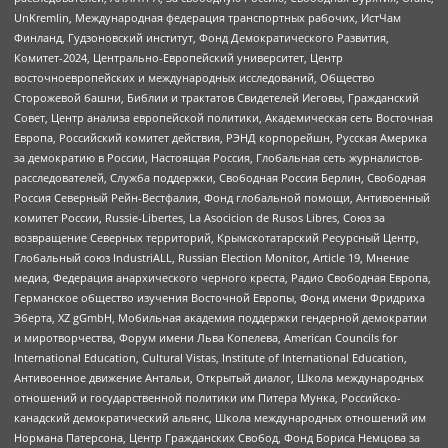
UnKremlin, Международная федерация транспортных рабочих, ИстЧам
Финланд, Гудзоновский институт, Фонд Демократического Развития,
Комитет-2024, Центрально-Европейский университет, Центр
восточноевропейских и международных исследований, Общество
Сторожевой башни, Библии и трактатов Свидетелей Иеговы, Гражданский
Совет, Центр анализа европейской политики, Академическая сеть Восточная
Европа, Российский комитет действия, РЭНД корпорейшн, Русская Америка
за демократию в России, Настоящая Россия, Глобальная сеть журналистов-
расследователей, Служба поддержки, Свободная Россия Берлин, Свободная
Россия Северный Рейн-Вестфалия, Фонд глобальной помощи, Антивоенный
комитет России, Russie-Libertes, La Asocicion de Rusos Libres, Союз за
возвращение Северных территорий, Крымскотатарский Ресурсный Центр,
Глобальный союз IndustriALL, Russian Election Monitor, Article 19, Мнение
медиа, Федерация анархического черного креста, Радио Свободная Европа,
Германское общество изучения Восточной Европы, Фонд имени Фридриха
Эберта, XZ gGmbH, Мобильная академия поддержки гендерной демократии
и миротворчества, Форум имени Льва Копелева, American Councils for
International Education, Cultural Vistas, Institute of International Education,
Антивоенное движение Антальи, Открытый диалог, Школа международных
отношений и государственной политики им Питера Мунка, Российско-
канадский демократический альянс, Школа международных отношений им
Нормана Патерсона, Центр Гражданских Свобод, Фонд Бориса Немцова за