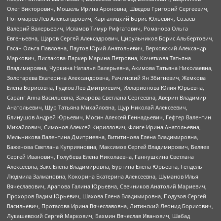
Олег Викторович, Мошель Ирина Ароновна, Шведов Григорий Сергеевич,
Пономарев Лев Александрович, Каргалицкий Борис Юльевич, Созаев
Валерий Валерьевич, Исламов Тимур Рифгатович, Романова Ольга
Евгеньевна, Щаров Сергей Алексадрович, Цирульников Борис Альбертович,
Гасан Ольга Павловна, Паутов Юрий Анатольевич, Верховский Александр
Маркович, Пислакова-Паркер Марина Петровна, Кочеткова Татьяна
Владимировна, Чуркина Наталья Валерьевна, Акимова Татьяна Николаевна,
Золотарева Екатерина Александровна, Рачинский Ян Збигневич, Жемкова
Елена Борисовна, Гудков Лев Дмитриевич, Илларионова Юлия Юрьевна,
Саранг Анна Васильевна, Захарова Светлана Сергеевна, Аверин Владимир
Анатольевич, Щур Татьяна Михайловна, Щур Николай Алексеевич,
Блинушов Андрей Юрьевич, Мосин Алексей Геннадьевич, Гефтер Валентин
Михайлович, Симонов Алексей Кириллович, Флиге Ирина Анатольевна,
Мельникова Валентина Дмитриевна, Вититинова Елена Владимировна,
Баженова Светлана Куприяновна, Максимов Сергей Владимирович, Беляев
Сергей Иванович, Голубева Елена Николаевна, Ганнушкина Светлана
Алексеевна, Закс Елена Владимировна, Буртина Елена Юрьевна, Гендель
Людмила Залмановна, Кокорина Екатерина Алексеевна, Шуманов Илья
Вячеславович, Арапова Галина Юрьевна, Свечников Анатолий Мариевич,
Прохоров Вадим Юрьевич, Шахова Елена Владимировна, Подузов Сергей
Васильевич, Протасова Ирина Вячеславовна, Литинский Леонид Борисович,
Лукашевский Сергей Маркович, Бахмин Вячеслав Иванович, Шабад