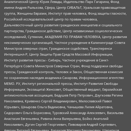
Аналитический Центр Юрия Левады, Издательство Парк Гагарина, Фонд
имени Андрея Рылькова, Сфера, Центр СИБАЛЬТ, Уральская правозащитная
группа, Женщины Евразии, Институт прав человека, Фонд защиты гласности,
Российский исследовательский центр по правам человека,
Дальневосточный центр развития гражданских инициатив и социального
партнерства, Гражданское действие, Центр независимых социологических
исследований, Сутяжник, АКАДЕМИЯ ПО ПРАВАМ ЧЕЛОВЕКА, Центр развития
некоммерческих организаций, Частное учреждение в Калининграде Совета
Министров северных стран, Гражданское содействие, Трансперенси
Интернешнл-Р, Центр Защиты Прав Средств Массовой Информации,
Институт развития прессы - Сибирь, Частное учреждение в Санкт-
Петербурге Совета Министров Северных Стран, Фонд поддержки свободы
прессы, Гражданский контроль, Человек и Закон, Общественная комиссия
по сохранению наследия академика Сахарова, Информационное агентство
МЕМО. РУ, Институт региональной прессы, Институт Развития Свободы
Информации, Экозащита!-Женсовет, Общественный вердикт, Евразийская
антимонопольная ассоциация, Бедушев Петр Петрович, Дзугкоева Регина
Николаевна, Кривенко Сергей Владимирович, Милославский Павел
Юрьевич, Шнырова Ольга Вадимовна, Чанышева Лилия Айратовна,
Сидорович Ольга Борисовна, Туровский Александр Алексеевич, Васильева
Анастасия Евгеньевна, Ривина Анна Валерьевна, Бойко Анатолий
Николаевич, Дугин Сергей Георгиевич, Пивоваров Андрей Сергеевич,
Аверин Виталий Евгеньевич, Барахоев Магомед Бекханович, Шарипков