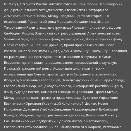
Институт, Открытая Россия, Институт современной России, Черноморский
фонд регионального сотрудничества, Европейская Платформа за
Демократические Выборы, Международный центр электоральных
исследований, Германский фонд Маршалла Соединенных Штатов,
Тихоокеанский центр защиты окружающей среды и природных ресурсов,
Свободная Россия, Всемирный конгресс украинцев, Атлантический совет,
Человек в беде, Европейский фонд за демократию, Джеймстаунский фонд,
Прожект Хармони, Родники дракона, Врачи против насильственного
извлечения органов, Фалунь Дафа, Друзья Фалуньгун, Фалуньгун, Коалиция
по расследованию преследования в отношении Фалуньгун в Китае,
Всемирная организация по расследованию преследований Фалуньгун,
Пражский гражданский центр, Ассоциация школ политических
исследований при Совете Европы, Центр либеральной современности,
Форум русскоязычных европейцев, Немецко-русский обмен, Бард колледж,
Европейский выбор, Фонд Ходорковского, Оксфордский российский фонд,
Фонд Будущее России, Компания свободы информации, Проект Медиа,
Международное партнерство за права человека, Духовное Управление
Евангельских Христиан Украинской Христианской Церкви, Новое
Поколение, Духовное Учебное Заведение Международный Библейский
Колледж, Международное христианское движение, Всемирный Институт
Саентологических Предприятий, Церковь Духовной Технологии,
Европейская сеть организаций по наблюдению за выборами, Республика