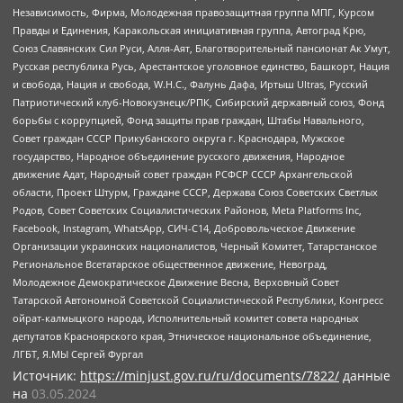
Независимость, Фирма, Молодежная правозащитная группа МПГ, Курсом
Правды и Единения, Каракольская инициативная группа, Автоград Крю,
Союз Славянских Сил Руси, Алля-Аят, Благотворительный пансионат Ак Умут,
Русская республика Русь, Арестантское уголовное единство, Башкорт, Нация
и свобода, Нация и свобода, W.H.С., Фалунь Дафа, Иртыш Ultras, Русский
Патриотический клуб-Новокузнецк/РПК, Сибирский державный союз, Фонд
борьбы с коррупцией, Фонд защиты прав граждан, Штабы Навального,
Совет граждан СССР Прикубанского округа г. Краснодара, Мужское
государство, Народное объединение русского движения, Народное
движение Адат, Народный совет граждан РСФСР СССР Архангельской
области, Проект Штурм, Граждане СССР, Держава Союз Советских Светлых
Родов, Совет Советских Социалистических Районов, Meta Platforms Inc,
Facebook, Instagram, WhatsApp, СИЧ-С14, Добровольческое Движение
Организации украинских националистов, Черный Комитет, Татарстанское
Региональное Всетатарское общественное движение, Невоград,
Молодежное Демократическое Движение Весна, Верховный Совет
Татарской Автономной Советской Социалистической Республики, Конгресс
ойрат-калмыцкого народа, Исполнительный комитет совета народных
депутатов Красноярского края, Этническое национальное объединение,
ЛГБТ, Я.МЫ Сергей Фургал
Источник:
https://minjust.gov.ru/ru/documents/7822/
данные
на
03.05.2024