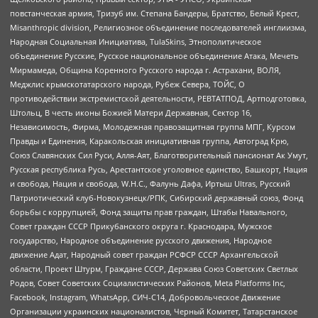
повстанческая армия, Тризуб им. Степана Бандеры, Братство, Белый Крест,
Misanthropic division, Религиозное объединение последователей инглиизма,
Народная Социальная Инициатива, TulaSkins, Этнополитическое
объединение Русские, Русское национальное объединение Атака, Мечеть
Мирмамеда, Община Коренного Русского народа г. Астрахани, ВОЛЯ,
Меджлис крымскотатарского народа, Рубеж Севера, ТОЙС, О
противодействии экстремистской деятельности, РЕВТАТПОД, Артподготовка,
Штольц, В честь иконы Божией Матери Державная, Сектор 16,
Независимость, Фирма, Молодежная правозащитная группа МПГ, Курсом
Правды и Единения, Каракольская инициативная группа, Автоград Крю,
Союз Славянских Сил Руси, Алля-Аят, Благотворительный пансионат Ак Умут,
Русская республика Русь, Арестантское уголовное единство, Башкорт, Нация
и свобода, Нация и свобода, W.H.С., Фалунь Дафа, Иртыш Ultras, Русский
Патриотический клуб-Новокузнецк/РПК, Сибирский державный союз, Фонд
борьбы с коррупцией, Фонд защиты прав граждан, Штабы Навального,
Совет граждан СССР Прикубанского округа г. Краснодара, Мужское
государство, Народное объединение русского движения, Народное
движение Адат, Народный совет граждан РСФСР СССР Архангельской
области, Проект Штурм, Граждане СССР, Держава Союз Советских Светлых
Родов, Совет Советских Социалистических Районов, Meta Platforms Inc,
Facebook, Instagram, WhatsApp, СИЧ-С14, Добровольческое Движение
Организации украинских националистов, Черный Комитет, Татарстанское