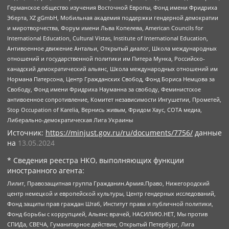
Германское общество изучения Восточной Европы, Фонд имени Фридриха
Эберта, XZ gGmbH, Мобильная академия поддержки гендерной демократии
и миротворчества, Форум имени Льва Копелева, American Councils for
International Education, Cultural Vistas, Institute of International Education,
Антивоенное движение Антальи, Открытый диалог, Школа международных
отношений и государственной политики им Питера Мунка, Российско-
канадский демократический альянс, Школа международных отношений им
Нормана Патерсона, Центр Гражданских Свобод, Фонд Бориса Немцова за
Свободу, Фонд имени Фридриха Науманна за свободу, Феминистское
антивоенное сопротивление, Комитет независимости Ингушетии, Прометей,
Stop Occupation of Karelia, Вернись живым, Фридом Хаус, СОТА медиа,
Либерально-демократическая Лига Украины
Источник:
https://minjust.gov.ru/ru/documents/7756/
данные
на
13.05.2024
* Сведения реестра НКО, выполняющих функции
иностранного агента:
Лилит, Правозащитная группа Гражданин.Армия.Право, Нижегородский
центр немецкой и европейской культуры, Центр гендерных исследований,
Фонд защиты прав граждан Штаб, Институт права и публичной политики,
Фонд борьбы с коррупцией, Альянс врачей, НАСИЛИЮ.НЕТ, Мы против
СПИДа, СВЕЧА, Гуманитарное действие, Открытый Петербург, Лига