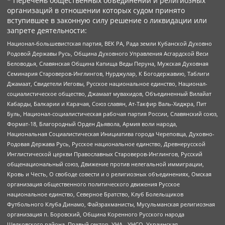
* Перечень общественных объединений и религиозных
организаций в отношении которых судом принято
вступившее в законную силу решение о ликвидации или
запрете деятельности:
Национал-большевистская партия, ВЕК РА, Рада земли Кубанской Духовно
Родовой Державы Русь, Община Духовного Управления Асгардской Веси
Беловодья, Славянская Община Капища Веды Перуна, Мужская Духовная
Семинария Староверов-Инглингов, Нурджулар, К Богодержавию, Таблиги
Джамаат, Свидетели Иеговы, Русское национальное единство, Национал-
социалистическое общество, Джамаат мувахидов, Объединенный Вилайат
Кабарды, Балкарии и Карачая, Союз славян, Ат-Такфир Валь-Хиджра, Пит
Буль, Национал-социалистическая рабочая партия России, Славянский союз,
Формат-18, Благородный Орден Дьявола, Армия воли народа,
Национальная Социалистическая Инициатива города Череповца, Духовно-
Родовая Держава Русь, Русское национальное единство, Древнерусской
Инглистической церкви Православных Староверов-Инглингов, Русский
общенациональный союз, Движение против нелегальной иммиграции,
Кровь и Честь, О свободе совести и о религиозных объединениях, Омская
организация общественного политического движения Русское
национальное единство, Северное Братство, Клуб Болельщиков
Футбольного Клуба Динамо, Файзрахманисты, Мусульманская религиозная
организация п. Боровский, Община Коренного Русского народа
Щелковского района, Правый сектор, УНА - УНСО, Украинская