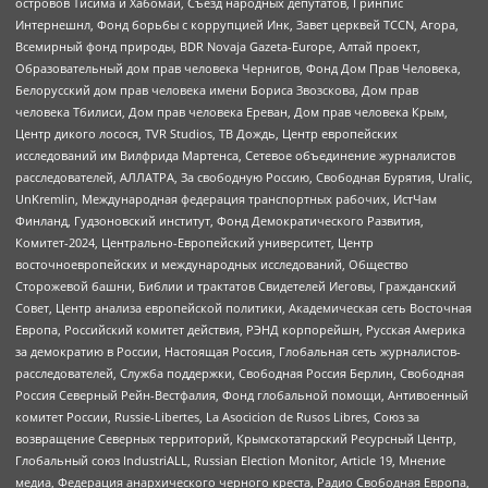
островов Тисима и Хабомаи, Съезд народных депутатов, Гринпис
Интернешнл, Фонд борьбы с коррупцией Инк, Завет церквей TCCN, Агора,
Всемирный фонд природы, BDR Novaja Gazeta-Europe, Алтай проект,
Образовательный дом прав человека Чернигов, Фонд Дом Прав Человека,
Белорусский дом прав человека имени Бориса Звозскова, Дом прав
человека Тбилиси, Дом прав человека Ереван, Дом прав человека Крым,
Центр дикого лосося, TVR Studios, ТВ Дождь, Центр европейских
исследований им Вилфрида Мартенса, Сетевое объединение журналистов
расследователей, АЛЛАТРА, За свободную Россию, Свободная Бурятия, Uralic,
UnKremlin, Международная федерация транспортных рабочих, ИстЧам
Финланд, Гудзоновский институт, Фонд Демократического Развития,
Комитет-2024, Центрально-Европейский университет, Центр
восточноевропейских и международных исследований, Общество
Сторожевой башни, Библии и трактатов Свидетелей Иеговы, Гражданский
Совет, Центр анализа европейской политики, Академическая сеть Восточная
Европа, Российский комитет действия, РЭНД корпорейшн, Русская Америка
за демократию в России, Настоящая Россия, Глобальная сеть журналистов-
расследователей, Служба поддержки, Свободная Россия Берлин, Свободная
Россия Северный Рейн-Вестфалия, Фонд глобальной помощи, Антивоенный
комитет России, Russie-Libertes, La Asocicion de Rusos Libres, Союз за
возвращение Северных территорий, Крымскотатарский Ресурсный Центр,
Глобальный союз IndustriALL, Russian Election Monitor, Article 19, Мнение
медиа, Федерация анархического черного креста, Радио Свободная Европа,