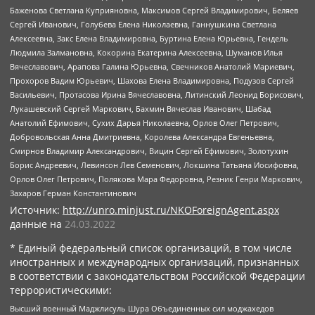
Баженова Светлана Куприяновна, Максимов Сергей Владимирович, Беляев
Сергей Иванович, Голубева Елена Николаевна, Ганнушкина Светлана
Алексеевна, Закс Елена Владимировна, Буртина Елена Юрьевна, Гендель
Людмила Залмановна, Кокорина Екатерина Алексеевна, Шуманов Илья
Вячеславович, Арапова Галина Юрьевна, Свечников Анатолий Мариевич,
Прохоров Вадим Юрьевич, Шахова Елена Владимировна, Подузов Сергей
Васильевич, Протасова Ирина Вячеславовна, Литинский Леонид Борисович,
Лукашевский Сергей Маркович, Бахмин Вячеслав Иванович, Шабад
Анатолий Ефимович, Сухих Дарья Николаевна, Орлов Олег Петрович,
Добровольская Анна Дмитриевна, Королева Александра Евгеньевна,
Смирнов Владимир Александрович, Вицин Сергей Ефимович, Золотухин
Борис Андреевич, Левинсон Лев Семенович, Локшина Татьяна Иосифовна,
Орлов Олег Петрович, Полякова Мара Федоровна, Резник Генри Маркович,
Захаров Герман Константинович
Источник:
http://unro.minjust.ru/NKOForeignAgent.aspx
данные на
24.03.2022
* Единый федеральный список организаций, в том числе
иностранных и международных организаций, признанных
в соответствии с законодательством Российской Федерации
террористическими:
Высший военный Маджлисуль Шура Объединенных сил моджахедов