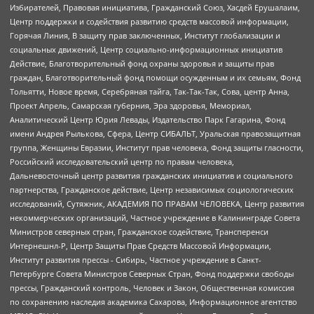
Избирателей, Правовая инициатива, Гражданский Союз, Хасдей Ерушалаим,
Центр поддержки и содействия развитию средств массовой информации,
Горячая Линия, В защиту прав заключенных, Институт глобализации и
социальных движений, Центр социально-информационных инициатив
Действие, Благотворительный фонд охраны здоровья и защиты прав
граждан, Благотворительный фонд помощи осужденным и их семьям, Фонд
Тольятти, Новое время, Серебряная тайга, Так-Так-Так, Сова, центр Анна,
Проект Апрель, Самарская губерния, Эра здоровья, Мемориал,
Аналитический Центр Юрия Левады, Издательство Парк Гагарина, Фонд
имени Андрея Рылькова, Сфера, Центр СИБАЛЬТ, Уральская правозащитная
группа, Женщины Евразии, Институт прав человека, Фонд защиты гласности,
Российский исследовательский центр по правам человека,
Дальневосточный центр развития гражданских инициатив и социального
партнерства, Гражданское действие, Центр независимых социологических
исследований, Сутяжник, АКАДЕМИЯ ПО ПРАВАМ ЧЕЛОВЕКА, Центр развития
некоммерческих организаций, Частное учреждение в Калининграде Совета
Министров северных стран, Гражданское содействие, Трансперенси
Интернешнл-Р, Центр Защиты Прав Средств Массовой Информации,
Институт развития прессы - Сибирь, Частное учреждение в Санкт-
Петербурге Совета Министров Северных Стран, Фонд поддержки свободы
прессы, Гражданский контроль, Человек и Закон, Общественная комиссия
по сохранению наследия академика Сахарова, Информационное агентство