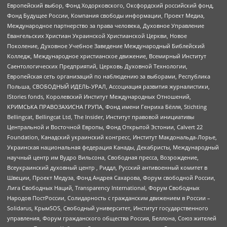
Европейский выбор, Фонд Ходорковского, Оксфордский российский фонд,
Фонд Будущее России, Компания свободы информации, Проект Медиа,
Международное партнерство за права человека, Духовное Управление
Евангельских Христиан Украинской Христианской Церкви, Новое
Поколение, Духовное Учебное Заведение Международный Библейский
Колледж, Международное христианское движение, Всемирный Институт
Саентологических Предприятий, Церковь Духовной Технологии,
Европейская сеть организаций по наблюдению за выборами, Республика
Польша, СВОБОДНЫЙ ИДЕЛЬ-УРАЛ, Ассоциация развития журналистики,
IStories fonds, Королевский Институт Международных Отношений,
КРИМСЬКА ПРАВОЗАХИСНА ГРУПА, Фонд имени Генриха Бёлля, Stichting
Bellingcat, Bellingcat Ltd, The Insider, Институт правовой инициативы
Центральной и Восточной Европы, Фонд Открытой Эстонии, Calvert 22
Foundation, Канадский украинский конгресс, Институт Макдональда-Лорье,
Украинская национальная федерация Канады, Декабристы, Международный
научный центр им Вудро Вильсона, Свободная пресса, Возрождение,
Всеукраинский духовный центр , Риддл, Русский антивоенный комитет в
Швеции, Проект Медуза, Фонд Андрея Сахарова, Форум свободной России,
Лига Свободных Наций, Transparеncy International, Форум Свободных
Народов ПостРоссии, Солидарность с гражданским движением в России –
Solidarus, КрымSOS, Свободный университет, Институт государственного
управления, Форум гражданского общества Россия, Беллона, Союз жителей