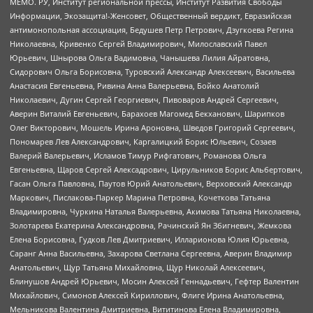
МЕМО. РУ, Институт региональной прессы, Институт Развития Свободы
Информации, Экозащита!-Женсовет, Общественный вердикт, Евразийская
антимонопольная ассоциация, Бедушев Петр Петрович, Дзугкоева Регина
Николаевна, Кривенко Сергей Владимирович, Милославский Павел
Юрьевич, Шнырова Ольга Вадимовна, Чанышева Лилия Айратовна,
Сидорович Ольга Борисовна, Туровский Александр Алексеевич, Васильева
Анастасия Евгеньевна, Ривина Анна Валерьевна, Бойко Анатолий
Николаевич, Дугин Сергей Георгиевич, Пивоваров Андрей Сергеевич,
Аверин Виталий Евгеньевич, Барахоев Магомед Бекханович, Шарипков
Олег Викторович, Мошель Ирина Ароновна, Шведов Григорий Сергеевич,
Пономарев Лев Александрович, Каргалицкий Борис Юльевич, Созаев
Валерий Валерьевич, Исламов Тимур Рифгатович, Романова Ольга
Евгеньевна, Щаров Сергей Алексадрович, Цирульников Борис Альбертович,
Гасан Ольга Павловна, Паутов Юрий Анатольевич, Верховский Александр
Маркович, Пислакова-Паркер Марина Петровна, Кочеткова Татьяна
Владимировна, Чуркина Наталья Валерьевна, Акимова Татьяна Николаевна,
Золотарева Екатерина Александровна, Рачинский Ян Збигневич, Жемкова
Елена Борисовна, Гудков Лев Дмитриевич, Илларионова Юлия Юрьевна,
Саранг Анна Васильевна, Захарова Светлана Сергеевна, Аверин Владимир
Анатольевич, Щур Татьяна Михайловна, Щур Николай Алексеевич,
Блинушов Андрей Юрьевич, Мосин Алексей Геннадьевич, Гефтер Валентин
Михайлович, Симонов Алексей Кириллович, Флиге Ирина Анатольевна,
Мельникова Валентина Дмитриевна, Вититинова Елена Владимировна,