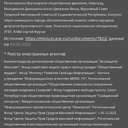
Региональное Всетатарское общественное движение, Невоград,
Молодежное Демократическое Движение Весна, Верховный Совет
Татарской Автономной Советской Социалистической Республики, Конгресс
ойрат-калмыцкого народа, Исполнительный комитет совета народных
депутатов Красноярского края, Этническое национальное объединение,
ЛГБТ, Я.МЫ Сергей Фургал
Источник:
https://minjust.gov.ru/ru/documents/7822/
данные
на
03.05.2024
* Реестр иностранных агентов:
Калининградская региональная общественная организация "Экозащита!-Женсовет", Фонд содействия защите прав и свобод граждан "Общественный вердикт", Фонд "Институт Развития Свободы Информации", Частное учреждение "Информационное агентство МЕМО. РУ", Региональная общественная организация "Общественная комиссия по сохранению наследия академика Сахарова", Фонд поддержки свободы прессы, Санкт-Петербургская общественная правозащитная организация "Гражданский контроль", Межрегиональная общественная организация "Информационно-просветительский центр "Мемориал", Региональный Фонд "Центр Защиты Прав Средств Массовой Информации", с 05.12.2023 Фонд "Центр Защиты Прав Средств массовой информации", Региональная общественная благотворительная организация помощи беженцам и мигрантам "Гражданское содействие", Негосударственное образовательное учреждение дополнительного профессионального образования (повышение квалификации) специалистов "АКАДЕМИЯ ПО ПРАВАМ ЧЕЛОВЕКА", Свердловская региональная общественная организация "Сутяжник", Автономная некоммерческая организация "Центр независимых социологических исследований", Союз общественных объединений "Российский исследовательский центр по правам человека", Региональное общественное учреждение научно-информационный центр "МЕМОРИАЛ", Некоммерческая организация "Фонд защиты гласности", Автономная некоммерческая организация "Институт прав человека", Городская общественная организация "Екатеринбургское общество "МЕМОРИАЛ", Городская общественная организация "Рязанское историко-просветительское и правозащитное общество "Мемориал" (Рязанский Мемориал), Челябинский региональный орган общественной самодеятельности – женское общественное объединение "Женщины Евразии", Челябинский региональный орган общественной самодеятельности "Уральская правозащитная группа", Фонд содействия защите здоровья и социальной справедливости имени Андрея Рылькова, Автономная Некоммерческая Организация "Аналитический Центр Юрия Левады", Автономная некоммерческая организация социальной поддержки населения "Проект Апрель", Региональная общественная организация помощи женщинам и детям, находящимся в кризисной ситуации "Информационно-методический центр "Анна", Фонд содействия развитию массовых коммуникаций и правовому просвещению "Так-так-Так", Фонд содействия устойчивому развитию "Серебряная тайга", Свердловский региональный общественный фонд социальных проектов "Новое время", "Idel.Реалии", Кавказ.Реалии, Крым.Реалии, Телеканал Настоящее Время, Татаро-башкирская служба Радио Свобода (Azatliq Radiosi), Радио Свободная Европа/Радио Свобода (PCE/PC), "Сибирь.Реалии", "Фактограф", Благотворительный фонд помощи осужденным и их семьям, Автономная некоммерческая организация "Институт глобализации и социальных движений", Фонд "В защиту прав заключенных", Частное учреждение "Центр поддержки и содействия развитию средств массовой информации", Пензенский региональный общественный благотворительный фонд "Гражданский союз", "Север.Реалии", Некоммерческая организация Фонд "Правовая инициатива", Общество с ограниченной ответственностью "Радио Свободная Европа/Радио Свобода", Чешское информационное агентство "MEDIUM-ORIENT", Красноярская региональная общественная организация "Мы против СПИДа", Камалягин Денис Николаевич, Маркелов Сергей Евгеньевич, Пономарев Лев Александрович, Савицкая Людмила Алексеевна, Автономная некоммерческая организация "Центр по работе с проблемой насилия "НАСИЛИЮ.НЕТ", Межрегиональный профессиональный союз работников здравоохранения "Альянс врачей", Юридическое лицо, зарегистрированное в Латвийской Республике, SIA "Medusa Project" (регистрационный номер 40103797863, дата регистрации 10.06.2014), Некоммерческая организация "Фонд по борьбе с коррупцией", Автономная некоммерческая организация "Институт права и публичной политики", Баданин Роман Сергеевич, Гликин Максим Александрович, Железнова Мария Михайловна, Лукьянова Юлия Сергеевна, Маетная Елизавета Витальевна, Маняхин Петр Борисович, Чуракова Ольга Владимировна, Ярош Юлия Петровна, Юридическое лицо "The Insider SIA", зарегистрированное в Риге, Латвийская Республика (дата регистрации 26.06.2015), являющееся администратором доменного имени интернет-издания "The Insider SIA", https://theins.ru, Постернак Алексей Евгеньевич, Рубин Михаил Аркадьевич, Анин Роман Александрович, Юридическое лицо Istories fonds, зарегистрированное в Латвийской Республике (регистрационный номер 50008295751, дата регистрации 24.02.2020), Великовский Дмитрий Александрович, Долинина Ирина Николаевна, Мароховская Алеся Алексеевна, Шлейнов Роман Юрьевич, Шмагун Олеся Валентиновна, Общество с ограниченной ответственностью "Альтаир 2021", Общество с ограниченной ответственностью "Вега 2021", Общество с ограниченной ответственностью "Главный редактор 2021", Общество с ограниченной ответственностью "Ромашки монолит", Важенков Артем Валерьевич, Ивановская областная общественная организация "Центр гендерных исследований", Гурман Юрий Альбертович, Медиапроект "ОВД-Инфо", Егоров Владимир Владимирович, Жилинский Владимир Александрович, Общество с ограниченной ответственностью "ЗП", Иванова София Юрьевна, Карезина Инна Павловна, Кильтау Екатерина Викторовна, Петров Алексей Викторович, Пискунов Сергей Евгеньевич, Смирнов Сергей Сергеевич, Тихонов Михаил Сергеевич, Общество с ограниченной ответственностью "ЖУРНАЛИСТ-ИНОСТРАННЫЙ АГЕНТ", Арапова Галина Юрьевна, Вольтская Татьяна Анатольевна, Американская компания "Mason G.E.S. Anonymous Foundation" (США), являющаяся владельцем интернет-издания https://mnews.world/, Компания "Stichting Bellingcat", зарегистрированная в Нидерландах (дата регистрации 11.07.2018), Захаров Андрей Вячеславович, Клепиковская Екатерина Дмитриевна, Общество с ограниченной ответственностью "МЕМО", Перл Роман Александрович, Симонов Евгений Алексеевич, Соловьева Елена Анатольевна, Сотников Даниил Владимирович, Сурначева Елизавета Дмитриевна, Автономная некоммерческая организация по защите прав человека и информированию населения "Якутия – Наше Мнение", Общество с ограниченной ответственностью "Москоу диджитал медиа", с 26.01.2023 Общество с ограниченной ответственностью "Чайка Белые сады", Ветошкина Валерия Валерьевна, Заговора Максим Александрович, Межрегиональное общественное движение "Российская ЛГБТ - сеть", Оленичев Максим Владимирович, Павлов Иван Юрьевич, Скворцова Елена Сергеевна, Общество с ограниченной ответственностью "Как бы инагент", Кочетков Игорь Викторович, Общество с ограниченной ответственностью "Честные выборы", Еланчик Олег Александрович, Общество с ограниченной ответственностью "Нобелевский призыв", Гималова Регина Эмилевна, Григорьев Андрей Валерьевич, Григорьева Алина Александровна, Ассоциация по содействию защите прав призывников, альтернативнослужащих и военнослужащих "Правозащитная группа "Гражданин.Армия.Право", Хисамова Регина Фаритовна, Автономная некоммерческая организация по реализации социально-правовых программ "Лилит", Дальневосточное общественное движение "Маяк", Санкт-Петербургская ЛГБТ-инициативная группа "Выход", Инициативная группа ЛГБТ+ "Реверс", Алексеев Андрей Викторович, Бекбулатова Таисия Львовна, Беляев Иван Михайлович, Владыкина Елена Сергеевна, Гельман Марат Александрович, Никульшина Вероника Юрьевна, Толоконникова Надежда Андреевна, Шендерович Виктор Анатольевич, Общество с ограниченной ответственностью "Данное сообщение", Общество с ограниченной ответственностью Издательский дом "Новая глава", Айнбиндер Александра Александровна, Московский комьюнити-центр для ЛГБТ+инициатив, Благотворительный фонд развития филантропии, Deutsche Welle (Германия, Kurt-Schumacher-Strasse 3, 53113 Bonn), Борзунова Мария Михайловна, Воробьев Виктор Викторович, Голубева Анна Львовна, Константинова Алла Михайловна, Малкова Ирина Владимировна, Мурадов Мурад Абдулгалимович, Осетинская Елизавета Николаевна, Понасенков Евгений Николаевич, Ганапольский Матвей Юрьевич, Киселев Евгений Алексеевич, Борухович Ирина Григорьевна, Дремин Иван Тимофеевич, Дубровский Дмитрий Викторович, Красноярская региональная общественная организация поддержки и развития альтернативных образовательных технологий и межкультурных коммуникаций "ИНТЕРРА", Маяковская Екатерина Алексеевна, Фейгин Марк Захарович, Филимонов Андрей Викторович, Дзугкоева Регина Николаевна, Доброхотов Роман Александрович, Дудь Юрий Александрович, Елкин Сергей Владимирович, Кругликов Кирилл Игоревич, Сабунаева Мария Леонидовна, Семенов Алексей Владимирович, Шаинян Карен Багратович, Шульман Екатерина Михайловна, Асафьев Артур Валерьевич, Вахштайн Виктор Семенович, Венедиктов Алексей Алексеевич, Лушникова Екатерина Евгеньевна, Волков Леонид Михайлович, Невзоров Александр Глебович, Пархоменко Сергей Борисович, Сироткин Ярослав Николаевич, Кара-Мурза Владимир Владимирович, Баранова Наталья Владимировна, Гозман Леонид Яковлевич, Кагарлицкий Борис Юльевич, Климарев Михаил Валерьевич, Милов Владимир Станиславович, Автономная некоммерческая организация Краснодарский центр современного искусства "Типография", Моргенштерн Алишер Тагирович, Соболь Любовь Эдуардовна, Общество с ограниченной ответственностью "ЛИЗА НОРМ", Каспаров Гарри Кимович, Ходорковский Михаил Борисович, Общество с ограниченной ответственностью "Апрельские тезисы", Данилович Ирина Брониславовна, Кашин Олег Владимирович, Петров Николай Владимирович, Пивоваров Алексей Владимирович, Соколов Михаил Владимирович, Цветкова Юлия Владимировна, Чичваркин Евгений Александрович, Комитет против пыток/Команда против пыток, Общество с ограниченной ответственностью "Первый научный", Общество с ограниченной ответственностью "Вертолет и ко", Белоцерковская Вероника Борисовна, Кац Максим Евгеньевич, Лазарева Татьяна Юрьевна, Шаведдинов Руслан Табризович, Яшин Илья Валерьевич, Общество с ограниченной ответственностью "Иноагент ААВ", Алешковский Дмитрий Петрович, Альбац Евгения Марковна, Быков Дмитрий Львович, Галямина Юлия Евгеньевна, Лойко Сергей Леонидович, Мартынов Кирилл Константинович, Медведев Сергей Александрович, Крашенинников Федор Геннадиевич, Гордеева Катерина Вл