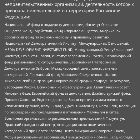
неправительственных организаций, деятельность которых
признана нежелательной на территории Российской
Федерации:
Национальный фонд в поддержку демократии, Институт Открытое
Общество Фонд Содействия, Фонд Открытое общество, Американо-
российский фонд по экономическому и правовому развитию,
Национальный Демократический Институт Международных Отношений,
MEDIA DEVELOPMENT INVESTMENT FUND, Международный Республиканский
Институт, Открытая Россия, Институт современной России, Черноморский
фонд регионального сотрудничества, Европейская Платформа за
Демократические Выборы, Международный центр электоральных
исследований, Германский фонд Маршалла Соединенных Штатов,
Тихоокеанский центр защиты окружающей среды и природных ресурсов,
Свободная Россия, Всемирный конгресс украинцев, Атлантический совет,
Человек в беде, Европейский фонд за демократию, Джеймстаунский фонд,
Прожект Хармони, Родники дракона, Врачи против насильственного
извлечения органов, Фалунь Дафа, Друзья Фалуньгун, Фалуньгун, Коалиция
по расследованию преследования в отношении Фалуньгун в Китае,
Всемирная организация по расследованию преследований Фалуньгун,
Пражский гражданский центр, Ассоциация школ политических
исследований при Совете Европы, Центр либеральной современности,
Форум русскоязычных европейцев, Немецко-русский обмен, Бард колледж,