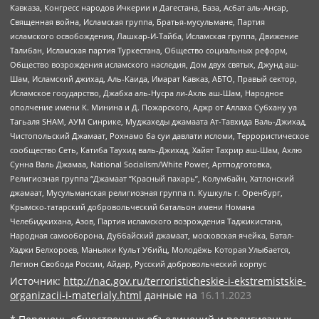
Кавказа, Конгресс народов Ичкерии и Дагестана, База, Асбат аль-Ансар,
Священная война, Исламская группа, Братья-мусульмане, Партия
исламского освобождения, Лашкар-И-Тайба, Исламская группа, Движение
Талибан, Исламская партия Туркестана, Общество социальных реформ,
Общество возрождения исламского наследия, Дом двух святых, Джунд аш-
Шам, Исламский джихад, Аль-Каида, Имарат Кавказ, АБТО, Правый сектор,
Исламское государство, Джабха аль-Нусра ли-Ахль аш-Шам, Народное
ополчение имени К. Минина и Д. Пожарского, Аджр от Аллаха Субхану уа
Тагьаля SHAM, АУМ Синрике, Муджахеды джамаата Ат-Тавхида Валь-Джихад,
Чистопольский Джамаат, Рохнамо ба суи давлати исломи, Террористическое
сообщество Сеть, Катиба Таухид валь-Джихад, Хайят Тахрир аш-Шам, Ахлю
Сунна Валь Джамаа, National Socialism/White Power, Артподготовка,
Религиозная группа “Джамаат “Красный пахарь”, Колумбайн, Хатлонский
джамаат, Мусульманская религиозная группа п. Кушкуль г. Оренбург,
Крымско-татарский добровольческий батальон имени Номана
Челебиджихана, Азов, Партия исламского возрождения Таджикистана,
Народная самооборона, Дуббайский джамаат, московская ячейка, Батал-
Хаджи Белхороев, Маньяки Культ Убийц, Молодёжь Которая Улыбается,
Легион Свобода России, Айдар, Русский добровольческий корпус
Источник:
http://nac.gov.ru/terroristicheskie-i-ekstremistskie-
organizacii-i-materialy.html
данные на
16.11.2023