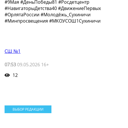
#9Мая #ДеньПобеды81 #Росдетцентр
#НавигаторыДетства40 #ДвижениеПервых
#ОрлятаРоссии #Молодёжь_Сухиничи
#Минпросвещения #МКОУСОШ1Сухиничи
СШ №1
07:53
09.05.2026 16+
12
ВЫБОР РЕДАКЦИИ