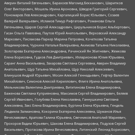
Аверин Виталий Евгеньевич, Барахоев Магомед Бекханович, Шарипков
Олег Викторович, Мошель Ирина Ароновна, Шведов Григорий Сергеевич,
Пономарев Лев Александрович, Каргалицкий Борис Юльевич, Созаев
Валерий Валерьевич, Исламов Тимур Рифгатович, Романова Ольга
Евгеньевна, Щаров Сергей Алексадрович, Цирульников Борис Альбертович,
Гасан Ольга Павловна, Паутов Юрий Анатольевич, Верховский Александр
Маркович, Пислакова-Паркер Марина Петровна, Кочеткова Татьяна
Владимировна, Чуркина Наталья Валерьевна, Акимова Татьяна Николаевна,
Золотарева Екатерина Александровна, Рачинский Ян Збигневич, Жемкова
Елена Борисовна, Гудков Лев Дмитриевич, Илларионова Юлия Юрьевна,
Саранг Анна Васильевна, Захарова Светлана Сергеевна, Аверин Владимир
Анатольевич, Щур Татьяна Михайловна, Щур Николай Алексеевич,
Блинушов Андрей Юрьевич, Мосин Алексей Геннадьевич, Гефтер Валентин
Михайлович, Симонов Алексей Кириллович, Флиге Ирина Анатольевна,
Мельникова Валентина Дмитриевна, Вититинова Елена Владимировна,
Баженова Светлана Куприяновна, Максимов Сергей Владимирович, Беляев
Сергей Иванович, Голубева Елена Николаевна, Ганнушкина Светлана
Алексеевна, Закс Елена Владимировна, Буртина Елена Юрьевна, Гендель
Людмила Залмановна, Кокорина Екатерина Алексеевна, Шуманов Илья
Вячеславович, Арапова Галина Юрьевна, Свечников Анатолий Мариевич,
Прохоров Вадим Юрьевич, Шахова Елена Владимировна, Подузов Сергей
Васильевич, Протасова Ирина Вячеславовна, Литинский Леонид Борисович,