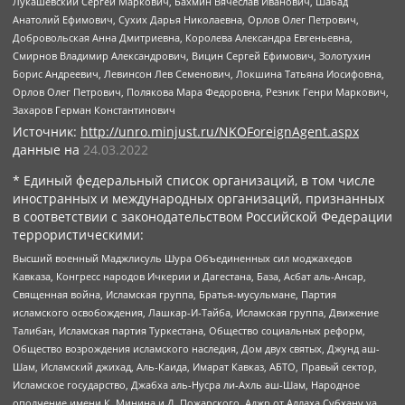
Лукашевский Сергей Маркович, Бахмин Вячеслав Иванович, Шабад
Анатолий Ефимович, Сухих Дарья Николаевна, Орлов Олег Петрович,
Добровольская Анна Дмитриевна, Королева Александра Евгеньевна,
Смирнов Владимир Александрович, Вицин Сергей Ефимович, Золотухин
Борис Андреевич, Левинсон Лев Семенович, Локшина Татьяна Иосифовна,
Орлов Олег Петрович, Полякова Мара Федоровна, Резник Генри Маркович,
Захаров Герман Константинович
Источник:
http://unro.minjust.ru/NKOForeignAgent.aspx
данные на
24.03.2022
* Единый федеральный список организаций, в том числе
иностранных и международных организаций, признанных
в соответствии с законодательством Российской Федерации
террористическими:
Высший военный Маджлисуль Шура Объединенных сил моджахедов
Кавказа, Конгресс народов Ичкерии и Дагестана, База, Асбат аль-Ансар,
Священная война, Исламская группа, Братья-мусульмане, Партия
исламского освобождения, Лашкар-И-Тайба, Исламская группа, Движение
Талибан, Исламская партия Туркестана, Общество социальных реформ,
Общество возрождения исламского наследия, Дом двух святых, Джунд аш-
Шам, Исламский джихад, Аль-Каида, Имарат Кавказ, АБТО, Правый сектор,
Исламское государство, Джабха аль-Нусра ли-Ахль аш-Шам, Народное
ополчение имени К. Минина и Д. Пожарского, Аджр от Аллаха Субхану уа