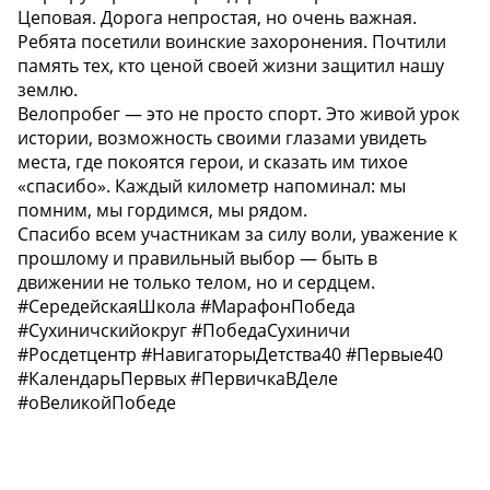
Цеповая. Дорога непростая, но очень важная.
Ребята посетили воинские захоронения. Почтили
память тех, кто ценой своей жизни защитил нашу
землю.
Велопробег — это не просто спорт. Это живой урок
истории, возможность своими глазами увидеть
места, где покоятся герои, и сказать им тихое
«спасибо». Каждый километр напоминал: мы
помним, мы гордимся, мы рядом.
Спасибо всем участникам за силу воли, уважение к
прошлому и правильный выбор — быть в
движении не только телом, но и сердцем.
#СередейскаяШкола #МарафонПобеда
#Сухиничскийокруг #ПобедаСухиничи
#Росдетцентр #НавигаторыДетства40 #Первые40
#КалендарьПервых #ПервичкаВДеле
#оВеликойПобеде