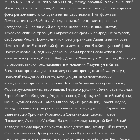
MEDIA DEVELOPMENT INVESTMENT FUND, Международный Республиканский
Институт, Открытая Россия, Институт современной России, Черноморский
фонд регионального сотрудничества, Европейская Платформа за
Демократические Выборы, Международный центр электоральных
исследований, Германский фонд Маршалла Соединенных Штатов,
Тихоокеанский центр защиты окружающей среды и природных ресурсов,
Свободная Россия, Всемирный конгресс украинцев, Атлантический совет,
Человек в беде, Европейский фонд за демократию, Джеймстаунский фонд,
Прожект Хармони, Родники дракона, Врачи против насильственного
извлечения органов, Фалунь Дафа, Друзья Фалуньгун, Фалуньгун, Коалиция
по расследованию преследования в отношении Фалуньгун в Китае,
Всемирная организация по расследованию преследований Фалуньгун,
Пражский гражданский центр, Ассоциация школ политических
исследований при Совете Европы, Центр либеральной современности,
Форум русскоязычных европейцев, Немецко-русский обмен, Бард колледж,
Европейский выбор, Фонд Ходорковского, Оксфордский российский фонд,
Фонд Будущее России, Компания свободы информации, Проект Медиа,
Международное партнерство за права человека, Духовное Управление
Евангельских Христиан Украинской Христианской Церкви, Новое
Поколение, Духовное Учебное Заведение Международный Библейский
Колледж, Международное христианское движение, Всемирный Институт
Саентологических Предприятий, Церковь Духовной Технологии,
Европейская сеть организаций по наблюдению за выборами, Республика