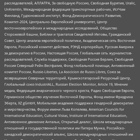
расследователей, АЛЛАТРА, За свободную Россию, Свободная Бурятия, Uralic,
UnKremlin, Международная федерация транспортных рабочих, ИстЧам
Финланд, Гудзоновский институт, Фонд Демократического Развития,
Комитет-2024, Центрально-Европейский университет, Центр
восточноевропейских и международных исследований, Общество
Сторожевой башни, Библии и трактатов Свидетелей Иеговы, Гражданский
Совет, Центр анализа европейской политики, Академическая сеть Восточная
Европа, Российский комитет действия, РЭНД корпорейшн, Русская Америка
за демократию в России, Настоящая Россия, Глобальная сеть журналистов-
расследователей, Служба поддержки, Свободная Россия Берлин, Свободная
Россия Северный Рейн-Вестфалия, Фонд глобальной помощи, Антивоенный
комитет России, Russie-Libertes, La Asocicion de Rusos Libres, Союз за
возвращение Северных территорий, Крымскотатарский Ресурсный Центр,
Глобальный союз IndustriALL, Russian Election Monitor, Article 19, Мнение
медиа, Федерация анархического черного креста, Радио Свободная Европа,
Германское общество изучения Восточной Европы, Фонд имени Фридриха
Эберта, XZ gGmbH, Мобильная академия поддержки гендерной демократии
и миротворчества, Форум имени Льва Копелева, American Councils for
International Education, Cultural Vistas, Institute of International Education,
Антивоенное движение Антальи, Открытый диалог, Школа международных
отношений и государственной политики им Питера Мунка, Российско-
канадский демократический альянс, Школа международных отношений им