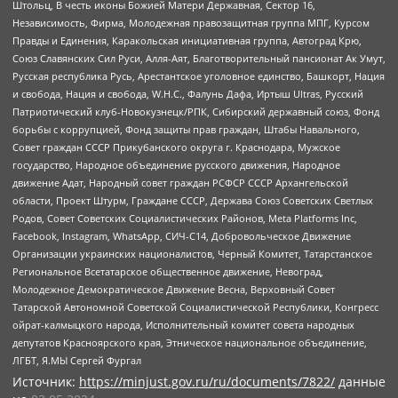
Штольц, В честь иконы Божией Матери Державная, Сектор 16,
Независимость, Фирма, Молодежная правозащитная группа МПГ, Курсом
Правды и Единения, Каракольская инициативная группа, Автоград Крю,
Союз Славянских Сил Руси, Алля-Аят, Благотворительный пансионат Ак Умут,
Русская республика Русь, Арестантское уголовное единство, Башкорт, Нация
и свобода, Нация и свобода, W.H.С., Фалунь Дафа, Иртыш Ultras, Русский
Патриотический клуб-Новокузнецк/РПК, Сибирский державный союз, Фонд
борьбы с коррупцией, Фонд защиты прав граждан, Штабы Навального,
Совет граждан СССР Прикубанского округа г. Краснодара, Мужское
государство, Народное объединение русского движения, Народное
движение Адат, Народный совет граждан РСФСР СССР Архангельской
области, Проект Штурм, Граждане СССР, Держава Союз Советских Светлых
Родов, Совет Советских Социалистических Районов, Meta Platforms Inc,
Facebook, Instagram, WhatsApp, СИЧ-С14, Добровольческое Движение
Организации украинских националистов, Черный Комитет, Татарстанское
Региональное Всетатарское общественное движение, Невоград,
Молодежное Демократическое Движение Весна, Верховный Совет
Татарской Автономной Советской Социалистической Республики, Конгресс
ойрат-калмыцкого народа, Исполнительный комитет совета народных
депутатов Красноярского края, Этническое национальное объединение,
ЛГБТ, Я.МЫ Сергей Фургал
Источник:
https://minjust.gov.ru/ru/documents/7822/
данные