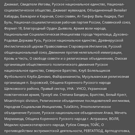
Джамаат, Свидетели Иеговы, Русское национальное единство, Национал-
социалистическое общество, Джамаат мувахидов, Объединенный Вилайат
Кабарды, Балкарии и Карачая, Союз славян, Ат-Такфир Валь-Хиджра, Пит
Буль, Национал-социалистическая рабочая партия России, Славянский союз,
Формат-18, Благородный Орден Дьявола, Армия воли народа,
Национальная Социалистическая Инициатива города Череповца, Духовно-
Родовая Держава Русь, Русское национальное единство, Древнерусской
Инглистической церкви Православных Староверов-Инглингов, Русский
общенациональный союз, Движение против нелегальной иммиграции,
Кровь и Честь, О свободе совести и о религиозных объединениях, Омская
организация общественного политического движения Русское
национальное единство, Северное Братство, Клуб Болельщиков
Футбольного Клуба Динамо, Файзрахманисты, Мусульманская религиозная
организация п. Боровский, Община Коренного Русского народа
Щелковского района, Правый сектор, УНА - УНСО, Украинская
повстанческая армия, Тризуб им. Степана Бандеры, Братство, Белый Крест,
Misanthropic division, Религиозное объединение последователей инглиизма,
Народная Социальная Инициатива, TulaSkins, Этнополитическое
объединение Русские, Русское национальное объединение Атака, Мечеть
Мирмамеда, Община Коренного Русского народа г. Астрахани, ВОЛЯ,
Меджлис крымскотатарского народа, Рубеж Севера, ТОЙС, О
противодействии экстремистской деятельности, РЕВТАТПОД, Артподготовка,