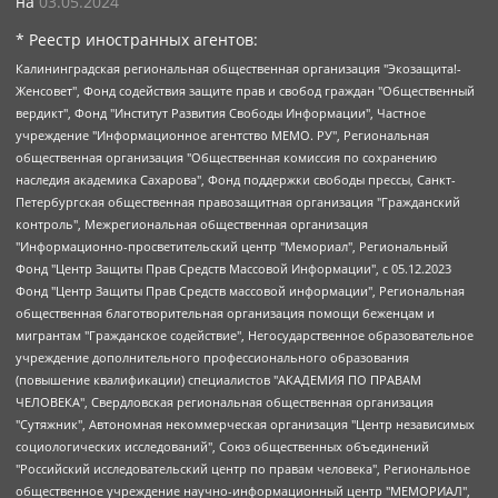
на
03.05.2024
* Реестр иностранных агентов:
Калининградская региональная общественная организация "Экозащита!-Женсовет", Фонд содействия защите прав и свобод граждан "Общественный вердикт", Фонд "Институт Развития Свободы Информации", Частное учреждение "Информационное агентство МЕМО. РУ", Региональная общественная организация "Общественная комиссия по сохранению наследия академика Сахарова", Фонд поддержки свободы прессы, Санкт-Петербургская общественная правозащитная организация "Гражданский контроль", Межрегиональная общественная организация "Информационно-просветительский центр "Мемориал", Региональный Фонд "Центр Защиты Прав Средств Массовой Информации", с 05.12.2023 Фонд "Центр Защиты Прав Средств массовой информации", Региональная общественная благотворительная организация помощи беженцам и мигрантам "Гражданское содействие", Негосударственное образовательное учреждение дополнительного профессионального образования (повышение квалификации) специалистов "АКАДЕМИЯ ПО ПРАВАМ ЧЕЛОВЕКА", Свердловская региональная общественная организация "Сутяжник", Автономная некоммерческая организация "Центр независимых социологических исследований", Союз общественных объединений "Российский исследовательский центр по правам человека", Региональное общественное учреждение научно-информационный центр "МЕМОРИАЛ", Некоммерческая организация "Фонд защиты гласности", Автономная некоммерческая организация "Институт прав человека", Городская общественная организация "Екатеринбургское общество "МЕМОРИАЛ", Городская общественная организация "Рязанское историко-просветительское и правозащитное общество "Мемориал" (Рязанский Мемориал), Челябинский региональный орган общественной самодеятельности – женское общественное объединение "Женщины Евразии", Челябинский региональный орган общественной самодеятельности "Уральская правозащитная группа", Фонд содействия защите здоровья и социальной справедливости имени Андрея Рылькова, Автономная Некоммерческая Организация "Аналитический Центр Юрия Левады", Автономная некоммерческая организация социальной поддержки населения "Проект Апрель", Региональная общественная организация помощи женщинам и детям, находящимся в кризисной ситуации "Информационно-методический центр "Анна", Фонд содействия развитию массовых коммуникаций и правовому просвещению "Так-так-Так", Фонд содействия устойчивому развитию "Серебряная тайга", Свердловский региональный общественный фонд социальных проектов "Новое время", "Idel.Реалии", Кавказ.Реалии, Крым.Реалии, Телеканал Настоящее Время, Татаро-башкирская служба Радио Свобода (Azatliq Radiosi), Радио Свободная Европа/Радио Свобода (PCE/PC), "Сибирь.Реалии", "Фактограф", Благотворительный фонд помощи осужденным и их семьям, Автономная некоммерческая организация "Институт глобализации и социальных движений", Фонд "В защиту прав заключенных", Частное учреждение "Центр поддержки и содействия развитию средств массовой информации", Пензенский региональный общественный благотворительный фонд "Гражданский союз", "Север.Реалии", Некоммерческая организация Фонд "Правовая инициатива", Общество с ограниченной ответственностью "Радио Свободная Европа/Радио Свобода", Чешское информационное агентство "MEDIUM-ORIENT", Красноярская региональная общественная организация "Мы против СПИДа", Камалягин Денис Николаевич, Маркелов Сергей Евгеньевич, Пономарев Лев Александрович, Савицкая Людмила Алексеевна, Автономная некоммерческая организация "Центр по работе с проблемой насилия "НАСИЛИЮ.НЕТ", Межрегиональный профессиональный союз работников здравоохранения "Альянс врачей", Юридическое лицо, зарегистрированное в Латвийской Республике, SIA "Medusa Project" (регистрационный номер 40103797863, дата регистрации 10.06.2014), Некоммерческая организация "Фонд по борьбе с коррупцией", Автономная некоммерческая организация "Институт права и публичной политики", Баданин Роман Сергеевич, Гликин Максим Александрович, Железнова Мария Михайловна, Лукьянова Юлия Сергеевна, Маетная Елизавета Витальевна, Маняхин Петр Борисович, Чуракова Ольга Владимировна, Ярош Юлия Петровна, Юридическое лицо "The Insider SIA", зарегистрированное в Риге, Латвийская Республика (дата регистрации 26.06.2015), являющееся администратором доменного имени интернет-издания "The Insider SIA", https://theins.ru, Постернак Алексей Евгеньевич, Рубин Михаил Аркадьевич, Анин Роман Александрович, Юридическое лицо Istories fonds, зарегистрированное в Латвийской Республике (регистрационный номер 50008295751, дата регистрации 24.02.2020), Великовский Дмитрий Александрович, Долинина Ирина Николаевна, Мароховская Алеся Алексеевна, Шлейнов Роман Юрьевич, Шмагун Олеся Валентиновна, Общество с ограниченной ответственностью "Альтаир 2021", Общество с ограниченной ответственностью "Вега 2021", Общество с ограниченной ответственностью "Главный редактор 2021", Общество с ограниченной ответственностью "Ромашки монолит", Важенков Артем Валерьевич, Ивановская областная общественная организация "Центр гендерных исследований", Гурман Юрий Альбертович, Медиапроект "ОВД-Инфо", Егоров Владимир Владимирович, Жилинский Владимир Александрович, Общество с ограниченной ответственностью "ЗП", Иванова София Юрьевна, Карезина Инна Павловна, Кильтау Екатерина Викторовна, Петров Алексей Викторович, Пискунов Сергей Евгеньевич, Смирнов Сергей Сергеевич, Тихонов Михаил Сергеевич, Общество с ограниченной ответственностью "ЖУРНАЛИСТ-ИНОСТРАННЫЙ АГЕНТ", Арапова Галина Юрьевна, Вольтская Татьяна Анатольевна, Американская компания "Mason G.E.S. Anonymous Foundation" (США), являющаяся владельцем интернет-издания https://mnews.world/, Компания "Stichting Bellingcat", зарегистрированная в Нидерландах (дата регистрации 11.07.2018), Захаров Андрей Вячеславович, Клепиковская Екатерина Дмитриевна, Общество с ограниченной ответственностью "МЕМО", Перл Роман Александрович, Симонов Евгений Алексеевич, Соловьева Елена Анатольевна, Сотников Даниил Владимирович, Сурначева Елизавета Дмитриевна, Автономная некоммерческая организация по защите прав человека и информированию населения "Якутия – Наше Мнение", Общество с ограниченной ответственностью "Москоу диджитал медиа", с 26.01.2023 Общество с ограниченной ответственностью "Чайка Белые сады", Ветошкина Валерия Валерьевна, Заговора Максим Александрович, Межрегиональное общественное движение "Российская ЛГБТ - сеть", Оленичев Максим Владимирович, Павлов Иван Юрьевич, Скворцова Елена Сергеевна, Общество с ограниченной ответственностью "Как бы инагент", Кочетков Игорь Викторович, Общество с ограниченной ответственностью "Честные выборы", Еланчик Олег Александрович, Общество с ограниченной ответственностью "Нобелевский призыв", Гималова Регина Эмилевна, Григорьев Андрей Валерьевич, Григорьева Алина Александровна, Ассоциация по содействию защите прав призывников, альтернативнослужащих и военнослужащих "Правозащитная группа "Гражданин.Армия.Право", Хисамова Регина Фаритовна, Автономная некоммерческая организация по реализации социально-правовых программ "Лилит", Дальневосточное общественное движение "Маяк", Санкт-Петербургская ЛГБТ-инициативная группа "Выход", Инициативная группа ЛГБТ+ "Реверс", Алексеев Андрей Викторович, Бекбулатова Таисия Львовна, Беляев Иван Михайлович, Владыкина Елена Сергеевна, Гельман Марат Александрович, Никульшина Вероника Юрьевна, Толоконникова Надежда Андреевна, Шендерович Виктор Анатольевич, Общество с ограниченной ответственностью "Данное сообщение", Общество с ограниченной ответственностью Издательский дом "Новая глава", Айнбиндер Александра Александровна, Московский комьюнити-центр для ЛГБТ+инициатив, Благотворительный фонд развития филантропии, Deutsche Welle (Германия, Kurt-Schumacher-Strasse 3, 53113 Bonn), Борзунова Мария Михайловна, Воробьев Виктор Викторович, Голубева Анна Львовна, Константинова Алла Михайловна, Малкова Ирина Владимировна, Мурадов Мурад Абдулгалимович, Осетинская Елизавета Николаевна, Понасенков Евгений Николаевич, Ганапольский Матвей Юрьевич, Киселев Евгений Алексеевич, Борухович Ирина Григорьевна, Дремин Иван Тимофеевич, Дубровский Дмитрий Викторович, Красноярская региональная общественная организация поддержки и развития альтернативных образовательных технологий и межкультурных коммуникаций "ИНТЕРРА", Маяковская Екатерина Алексеевна, Фейгин Марк Захарович, Филимонов Андрей Викторович, Дзугкоева Регина Николаевна, Доброхотов Роман Александрович, Дудь Юрий Александрович, Елкин Сергей Владимирович, Кругликов Кирилл Игоревич, Сабунаева Мария Леонидовна, Семенов Алексей Владимирович, Шаинян Карен Багратович, Шульман Екатерина Михайловна, Асафьев Артур Валерьевич, Вахштайн Виктор Семенович, Венедиктов Алексей Алексеевич, Лушникова Екатерина Евгеньевна, Волков Леонид Михайлович, Невзоров Александр Глебович, Пархоменко Сергей Борисович, Сироткин Ярослав Николаевич, Кара-Мурза Владимир Владимирович, Баранова Наталья Владимировна, Гозман Леонид Яковлевич, Кагарлицкий Борис Юльевич, Климарев Михаил Валерьевич, Милов Владимир Станиславович, Автономная некоммерческая организация Краснодарский центр современного искусства "Типография", Моргенштерн Алишер Тагирович, Соболь Любовь Эдуардовна, Общество с ограниченной ответственностью "ЛИЗА НОРМ", Каспаров Гарри Кимович, Ходорковский Михаил Борисович, Общество с ограниченной ответственностью "Апрельские тезисы", Данилович Ирина Брониславовна, Кашин Олег Владимирович, Петров Николай Владимирович, Пивоваров Алексей Владимирович, Соколов Михаил Владимирович, Цветкова Юлия Владимировна, Чичваркин Евгений Александрович, Комитет против пыток/Команда против пыток, Общество с ограниченной ответственностью "Первый научный", Общество с ограниченной ответственностью "Вертолет и ко", Белоцерковская Вероника Борисовна, Кац Максим Евгеньевич, Лазарева Татьяна Юрьевна, Шаведдинов Руслан Табризович, Яшин Илья Валерьевич, Общество с ограниченной ответственностью "Иноагент ААВ", Алешковский Дмитрий Петрович, Альбац Евгения Марковна, Быков Дмитрий Львович, Галямина Юлия Евгеньевна, Лойко Сергей Леонидович, Мартынов Кирилл Константинович, Медведев Сергей Александрович, Крашенинников Федор Геннадиевич, Гордеева Катерина Вл