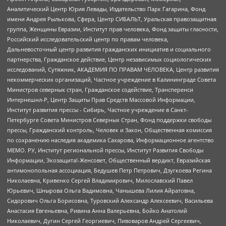
Аналитический Центр Юрия Левады, Издательство Парк Гагарина, Фонд
имени Андрея Рылькова, Сфера, Центр СИБАЛЬТ, Уральская правозащитная
группа, Женщины Евразии, Институт прав человека, Фонд защиты гласности,
Российский исследовательский центр по правам человека,
Дальневосточный центр развития гражданских инициатив и социального
партнерства, Гражданское действие, Центр независимых социологических
исследований, Сутяжник, АКАДЕМИЯ ПО ПРАВАМ ЧЕЛОВЕКА, Центр развития
некоммерческих организаций, Частное учреждение в Калининграде Совета
Министров северных стран, Гражданское содействие, Трансперенси
Интернешнл-Р, Центр Защиты Прав Средств Массовой Информации,
Институт развития прессы - Сибирь, Частное учреждение в Санкт-
Петербурге Совета Министров Северных Стран, Фонд поддержки свободы
прессы, Гражданский контроль, Человек и Закон, Общественная комиссия
по сохранению наследия академика Сахарова, Информационное агентство
МЕМО. РУ, Институт региональной прессы, Институт Развития Свободы
Информации, Экозащита!-Женсовет, Общественный вердикт, Евразийская
антимонопольная ассоциация, Бедушев Петр Петрович, Дзугкоева Регина
Николаевна, Кривенко Сергей Владимирович, Милославский Павел
Юрьевич, Шнырова Ольга Вадимовна, Чанышева Лилия Айратовна,
Сидорович Ольга Борисовна, Туровский Александр Алексеевич, Васильева
Анастасия Евгеньевна, Ривина Анна Валерьевна, Бойко Анатолий
Николаевич, Дугин Сергей Георгиевич, Пивоваров Андрей Сергеевич,