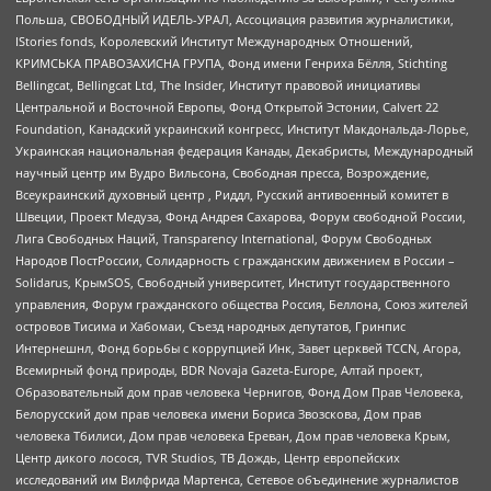
Польша, СВОБОДНЫЙ ИДЕЛЬ-УРАЛ, Ассоциация развития журналистики,
IStories fonds, Королевский Институт Международных Отношений,
КРИМСЬКА ПРАВОЗАХИСНА ГРУПА, Фонд имени Генриха Бёлля, Stichting
Bellingcat, Bellingcat Ltd, The Insider, Институт правовой инициативы
Центральной и Восточной Европы, Фонд Открытой Эстонии, Calvert 22
Foundation, Канадский украинский конгресс, Институт Макдональда-Лорье,
Украинская национальная федерация Канады, Декабристы, Международный
научный центр им Вудро Вильсона, Свободная пресса, Возрождение,
Всеукраинский духовный центр , Риддл, Русский антивоенный комитет в
Швеции, Проект Медуза, Фонд Андрея Сахарова, Форум свободной России,
Лига Свободных Наций, Transparеncy International, Форум Свободных
Народов ПостРоссии, Солидарность с гражданским движением в России –
Solidarus, КрымSOS, Свободный университет, Институт государственного
управления, Форум гражданского общества Россия, Беллона, Союз жителей
островов Тисима и Хабомаи, Съезд народных депутатов, Гринпис
Интернешнл, Фонд борьбы с коррупцией Инк, Завет церквей TCCN, Агора,
Всемирный фонд природы, BDR Novaja Gazeta-Europe, Алтай проект,
Образовательный дом прав человека Чернигов, Фонд Дом Прав Человека,
Белорусский дом прав человека имени Бориса Звозскова, Дом прав
человека Тбилиси, Дом прав человека Ереван, Дом прав человека Крым,
Центр дикого лосося, TVR Studios, ТВ Дождь, Центр европейских
исследований им Вилфрида Мартенса, Сетевое объединение журналистов