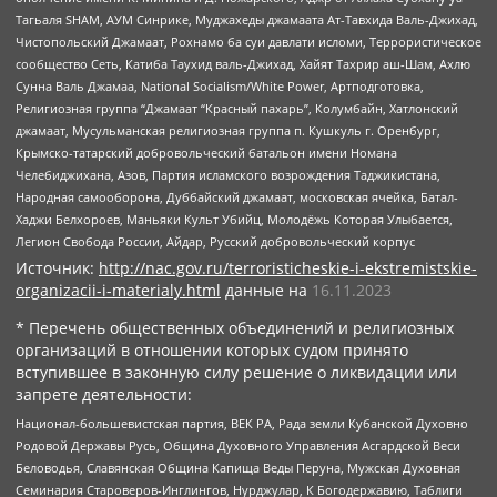
Тагьаля SHAM, АУМ Синрике, Муджахеды джамаата Ат-Тавхида Валь-Джихад,
Чистопольский Джамаат, Рохнамо ба суи давлати исломи, Террористическое
сообщество Сеть, Катиба Таухид валь-Джихад, Хайят Тахрир аш-Шам, Ахлю
Сунна Валь Джамаа, National Socialism/White Power, Артподготовка,
Религиозная группа “Джамаат “Красный пахарь”, Колумбайн, Хатлонский
джамаат, Мусульманская религиозная группа п. Кушкуль г. Оренбург,
Крымско-татарский добровольческий батальон имени Номана
Челебиджихана, Азов, Партия исламского возрождения Таджикистана,
Народная самооборона, Дуббайский джамаат, московская ячейка, Батал-
Хаджи Белхороев, Маньяки Культ Убийц, Молодёжь Которая Улыбается,
Легион Свобода России, Айдар, Русский добровольческий корпус
Источник:
http://nac.gov.ru/terroristicheskie-i-ekstremistskie-
organizacii-i-materialy.html
данные на
16.11.2023
* Перечень общественных объединений и религиозных
организаций в отношении которых судом принято
вступившее в законную силу решение о ликвидации или
запрете деятельности:
Национал-большевистская партия, ВЕК РА, Рада земли Кубанской Духовно
Родовой Державы Русь, Община Духовного Управления Асгардской Веси
Беловодья, Славянская Община Капища Веды Перуна, Мужская Духовная
Семинария Староверов-Инглингов, Нурджулар, К Богодержавию, Таблиги