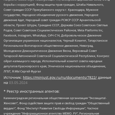
борьбы с коррупцией, Фонд защиты прав граждан, Штабы Навального,
Совет граждан СССР Прикубанского округа г. Краснодара, Мужское
государство, Народное объединение русского движения, Народное
движение Адат, Народный совет граждан РСФСР СССР Архангельской
области, Проект Штурм, Граждане СССР, Держава Союз Советских Светлых
Родов, Совет Советских Социалистических Районов, Meta Platforms Inc,
Facebook, Instagram, WhatsApp, СИЧ-С14, Добровольческое Движение
Организации украинских националистов, Черный Комитет, Татарстанское
Региональное Всетатарское общественное движение, Невоград,
Молодежное Демократическое Движение Весна, Верховный Совет
Татарской Автономной Советской Социалистической Республики, Конгресс
ойрат-калмыцкого народа, Исполнительный комитет совета народных
депутатов Красноярского края, Этническое национальное объединение,
ЛГБТ, Я.МЫ Сергей Фургал
Источник:
https://minjust.gov.ru/ru/documents/7822/
данные
на
03.05.2024
* Реестр иностранных агентов:
Калининградская региональная общественная организация "Экозащита!-Женсовет", Фонд содействия защите прав и свобод граждан "Общественный вердикт", Фонд "Институт Развития Свободы Информации", Частное учреждение "Информационное агентство МЕМО. РУ", Региональная общественная организация "Общественная комиссия по сохранению наследия академика Сахарова", Фонд поддержки свободы прессы, Санкт-Петербургская общественная правозащитная организация "Гражданский контроль", Межрегиональная общественная организация "Информационно-просветительский центр "Мемориал", Региональный Фонд "Центр Защиты Прав Средств Массовой Информации", с 05.12.2023 Фонд "Центр Защиты Прав Средств массовой информации", Региональная общественная благотворительная организация помощи беженцам и мигрантам "Гражданское содействие", Негосударственное образовательное учреждение дополнительного профессионального образования (повышение квалификации) специалистов "АКАДЕМИЯ ПО ПРАВАМ ЧЕЛОВЕКА", Свердловская региональная общественная организация "Сутяжник", Автономная некоммерческая организация "Центр независимых социологических исследований", Союз общественных объединений "Российский исследовательский центр по правам человека", Региональное общественное учреждение научно-информационный центр "МЕМОРИАЛ", Некоммерческая организация "Фонд защиты гласности", Автономная некоммерческая организация "Институт прав человека", Городская общественная организация "Екатеринбургское общество "МЕМОРИАЛ", Городская общественная организация "Рязанское историко-просветительское и правозащитное общество "Мемориал" (Рязанский Мемориал), Челябинский региональный орган общественной самодеятельности – женское общественное объединение "Женщины Евразии", Челябинский региональный орган общественной самодеятельности "Уральская правозащитная группа", Фонд содействия защите здоровья и социальной справедливости имени Андрея Рылькова, Автономная Некоммерческая Организация "Аналитический Центр Юрия Левады", Автономная некоммерческая организация социальной поддержки населения "Проект Апрель", Региональная общественная организация помощи женщинам и детям, находящимся в кризисной ситуации "Информационно-методический центр "Анна", Фонд содействия развитию массовых коммуникаций и правовому просвещению "Так-так-Так", Фонд содействия устойчивому развитию "Серебряная тайга", Свердловский региональный общественный фонд социальных проектов "Новое время", "Idel.Реалии", Кавказ.Реалии, Крым.Реалии, Телеканал Настоящее Время, Татаро-башкирская служба Радио Свобода (Azatliq Radiosi), Радио Свободная Европа/Радио Свобода (PCE/PC), "Сибирь.Реалии", "Фактограф", Благотворительный фонд помощи осужденным и их семьям, Автономная некоммерческая организация "Институт глобализации и социальных движений", Фонд "В защиту прав заключенных", Частное учреждение "Центр поддержки и содействия развитию средств массовой информации", Пензенский региональный общественный благотворительный фонд "Гражданский союз", "Север.Реалии", Некоммерческая организация Фонд "Правовая инициатива", Общество с ограниченной ответственностью "Радио Свободная Европа/Радио Свобода", Чешское информационное агентство "MEDIUM-ORIENT", Красноярская региональная общественная организация "Мы против СПИДа", Камалягин Денис Николаевич, Маркелов Сергей Евгеньевич, Пономарев Лев Александрович, Савицкая Людмила Алексеевна, Автономная некоммерческая организация "Центр по работе с проблемой насилия "НАСИЛИЮ.НЕТ", Межрегиональный профессиональный союз работников здравоохранения "Альянс врачей", Юридическое лицо, зарегистрированное в Латвийской Республике, SIA "Medusa Project" (регистрационный номер 40103797863, дата регистрации 10.06.2014), Некоммерческая организация "Фонд по борьбе с коррупцией", Автономная некоммерческая организация "Институт права и публичной политики", Баданин Роман Сергеевич, Гликин Максим Александрович, Железнова Мария Михайловна, Лукьянова Юлия Сергеевна, Маетная Елизавета Витальевна, Маняхин Петр Борисович, Чуракова Ольга Владимировна, Ярош Юлия Петровна, Юридическое лицо "The Insider SIA", зарегистрированное в Риге, Латвийская Республика (дата регистрации 26.06.2015), являющееся администратором доменного имени интернет-издания "The Insider SIA", https://theins.ru, Постернак Алексей Евгеньевич, Рубин Михаил Аркадьевич, Анин Роман Александрович, Юридическое лицо Istories fonds, зарегистрированное в Латвийской Республике (регистрационный номер 50008295751, дата регистрации 24.02.2020), Великовский Дмитрий Александрович, Долинина Ирина Николаевна, Мароховская Алеся Алексеевна, Шлейнов Роман Юрьевич, Шмагун Олеся Валентиновна, Общество с ограниченной ответственностью "Альтаир 2021", Общество с ограниченной ответственностью "Вега 2021", Общество с ограниченной ответственностью "Главный редактор 2021", Общество с ограниченной ответственностью "Ромашки монолит", Важенков Артем Валерьевич, Ивановская областная общественная организация "Центр гендерных исследований", Гурман Юрий Альбертович, Медиапроект "ОВД-Инфо", Егоров Владимир Владимирович, Жилинский Владимир Александрович, Общество с ограниченной ответственностью "ЗП", Иванова София Юрьевна, Карезина Инна Павловна, Кильтау Екатерина Викторовна, Петров Алексей Викторович, Пискунов Сергей Евгеньевич, Смирнов Сергей Сергеевич, Тихонов Михаил Сергеевич, Общество с ограниченной ответственностью "ЖУРНАЛИСТ-ИНОСТРАННЫЙ АГЕНТ", Арапова Галина Юрьевна, Вольтская Татьяна Анатольевна, Американская компания "Mason G.E.S. Anonymous Foundation" (США), являющаяся владельцем интернет-издания https://mnews.world/, Компания "Stichting Bellingcat", зарегистрированная в Нидерландах (дата регистрации 11.07.2018), Захаров Андрей Вячеславович, Клепиковская Екатерина Дмитриевна, Общество с ограниченной ответственностью "МЕМО", Перл Роман Александрович, Симонов Евгений Алексеевич, Соловьева Елена Анатольевна, Сотников Даниил Владимирович, Сурначева Елизавета Дмитриевна, Автономная некоммерческая организация по защите прав человека и информированию населения "Якутия – Наше Мнение", Общество с ограниченной ответственностью "Москоу диджитал медиа", с 26.01.2023 Общество с ограниченной ответственностью "Чайка Белые сады", Ветошкина Валерия Валерьевна, Заговора Максим Александрович, Межрегиональное общественное движение "Российская ЛГБТ - сеть", Оленичев Максим Владимирович, Павлов Иван Юрьевич, Скворцова Елена Сергеевна, Общество с ограниченной ответственностью "Как бы инагент", Кочетков Игорь Викторович, Общество с ограниченной ответственностью "Честные выборы", Еланчик Олег Александрович, Общество с ограниченной ответственностью "Нобелевский призыв", Гималова Регина Эмилевна, Григорьев Андрей Валерьевич, Григорьева Алина Александровна, Ассоциация по содействию защите прав призывников, альтернативнослужащих и военнослужащих "Правозащитная группа "Гражданин.Армия.Право", Хисамова Регина Фаритовна, Автономная некоммерческая организация по реализации социально-правовых программ "Лилит", Дальневосточное общественное движение "Маяк", Санкт-Петербургская ЛГБТ-инициативная группа "Выход", Инициативная группа ЛГБТ+ "Реверс", Алексеев Андрей Викторович, Бекбулатова Таисия Львовна, Беляев Иван Михайлович, Владыкина Елена Сергеевна, Гельман Марат Александрович, Никульшина Вероника Юрьевна, Толоконникова Надежда Андреевна, Шендерович Виктор Анатольевич, Общество с ограниченной ответственностью "Данное сообщение", Общество с ограниченной ответственностью Издательский дом "Новая глава", Айнбиндер Александра Александровна, Московский комьюнити-центр для ЛГБТ+инициатив, Благотворительный фонд развития филантропии, Deutsche Welle (Германия, Kurt-Schumacher-Strasse 3, 53113 Bonn), Борзунова Мария Михайловна, Воробьев Виктор Викторович, Голубева Анна Львовна, Константинова Алла Михайловна, Малкова Ирина Владимировна, Мурадов Мурад Абдулгалимович, Осетинская Елизавета Николаевна, Понасенков Евгений Николаевич, Ганапольский Матвей Юрьевич, Киселев Евгений Алексеевич, Борухович Ирина Григорьевна, Дремин Иван Тимофеевич, Дубровский Дмитрий Викторович, Красноярская региональная общественная организация поддержки и развития альтернативных образовательных технологий и межкультурных коммуникаций "ИНТЕРРА", Маяковская Екатерина Алексеевна, Фейгин Марк Захарович, Филимонов Андрей Викторович, Дзугкоева Регина Николаевна, Доброхотов Роман Александрович, Дудь Юрий Александрович, Елкин Сергей Владимирович, Кругликов Кирилл Игоревич, Сабунаева Мария Леонидовна, Семенов Алексей Владимирович, Шаинян Карен Багратович, Шульман Екатерина Михайловна, Асафьев Артур Валерьевич, Вахштайн Виктор Семенович, Венедиктов Алексей Алексеевич, Лушникова Екатерина Евгеньевна, Волков Леонид Михайлович, Невзоров Александр Глебович, Пархоменко Сергей Борисович, Сироткин Ярослав Николаевич, Кара-Мурза Владимир Владимирович, Баранова Наталья Владимировна, Гозман Леонид Яковлевич, Кагарлицкий Борис Юльевич, Климарев Михаил Валерьевич, Милов Владимир Станиславович, Автономная некоммерческая организация Краснодарский центр современного искусства "Типография", Моргенштерн Алишер Тагирович, Соболь Любовь Эдуардовна, Общество с ограниченной ответственностью "ЛИЗА НОРМ", Каспаров Гарри Кимович, Ходорковский Михаил Борисович, Общество с ограниченной ответственностью "Апрельские тезисы", Данилович Ирина Брониславовна, Кашин Олег Владимирович, Петров Николай Владимирович, Пивоваров Алексей Владимирович, Соколов Михаил Владимирович, Цветкова Юлия Владимировна, Чичваркин Евгений Александрович, Комитет против пыток/Команда против пыток, Общество с ограниченной ответственностью "Первый научный", Общество с ограниченной ответственностью "Вертолет и ко", Белоцерковская Вероника Борисовна, Кац Максим Евгеньевич, Лазарева Татьяна Юрьевна, Шаведдинов Руслан Табризович, Яшин Илья Валерьевич, Общество с ограниченной ответственностью "Иноагент ААВ", Алешковский Дмитрий Петрович, Альбац Евгения Марковна, Быков Дмитрий Львович, Галямина Юлия Евгеньевна, Лойко Сергей Леонидович, Мартынов Кирилл Константинович, Медведев Сергей Александрович, Крашенинников Федор Геннадиевич, Гордеева Катерина Вл