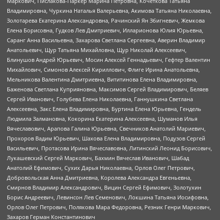
Маркович, Пислакова-Паркер Марина Петровна, Кочеткова Татьяна
Владимировна, Чуркина Наталья Валерьевна, Акимова Татьяна Николаевна,
Золотарева Екатерина Александровна, Рачинский Ян Збигневич, Жемкова
Елена Борисовна, Гудков Лев Дмитриевич, Илларионова Юлия Юрьевна,
Саранг Анна Васильевна, Захарова Светлана Сергеевна, Аверин Владимир
Анатольевич, Щур Татьяна Михайловна, Щур Николай Алексеевич,
Блинушов Андрей Юрьевич, Мосин Алексей Геннадьевич, Гефтер Валентин
Михайлович, Симонов Алексей Кириллович, Флиге Ирина Анатольевна,
Мельникова Валентина Дмитриевна, Вититинова Елена Владимировна,
Баженова Светлана Куприяновна, Максимов Сергей Владимирович, Беляев
Сергей Иванович, Голубева Елена Николаевна, Ганнушкина Светлана
Алексеевна, Закс Елена Владимировна, Буртина Елена Юрьевна, Гендель
Людмила Залмановна, Кокорина Екатерина Алексеевна, Шуманов Илья
Вячеславович, Арапова Галина Юрьевна, Свечников Анатолий Мариевич,
Прохоров Вадим Юрьевич, Шахова Елена Владимировна, Подузов Сергей
Васильевич, Протасова Ирина Вячеславовна, Литинский Леонид Борисович,
Лукашевский Сергей Маркович, Бахмин Вячеслав Иванович, Шабад
Анатолий Ефимович, Сухих Дарья Николаевна, Орлов Олег Петрович,
Добровольская Анна Дмитриевна, Королева Александра Евгеньевна,
Смирнов Владимир Александрович, Вицин Сергей Ефимович, Золотухин
Борис Андреевич, Левинсон Лев Семенович, Локшина Татьяна Иосифовна,
Орлов Олег Петрович, Полякова Мара Федоровна, Резник Генри Маркович,
Захаров Герман Константинович