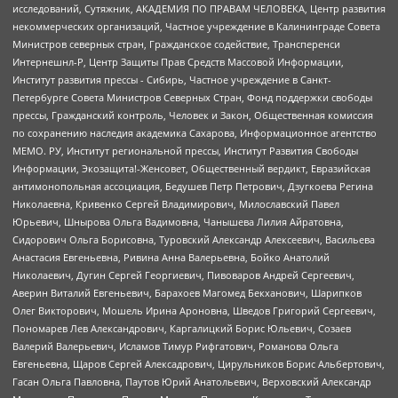
исследований, Сутяжник, АКАДЕМИЯ ПО ПРАВАМ ЧЕЛОВЕКА, Центр развития
некоммерческих организаций, Частное учреждение в Калининграде Совета
Министров северных стран, Гражданское содействие, Трансперенси
Интернешнл-Р, Центр Защиты Прав Средств Массовой Информации,
Институт развития прессы - Сибирь, Частное учреждение в Санкт-
Петербурге Совета Министров Северных Стран, Фонд поддержки свободы
прессы, Гражданский контроль, Человек и Закон, Общественная комиссия
по сохранению наследия академика Сахарова, Информационное агентство
МЕМО. РУ, Институт региональной прессы, Институт Развития Свободы
Информации, Экозащита!-Женсовет, Общественный вердикт, Евразийская
антимонопольная ассоциация, Бедушев Петр Петрович, Дзугкоева Регина
Николаевна, Кривенко Сергей Владимирович, Милославский Павел
Юрьевич, Шнырова Ольга Вадимовна, Чанышева Лилия Айратовна,
Сидорович Ольга Борисовна, Туровский Александр Алексеевич, Васильева
Анастасия Евгеньевна, Ривина Анна Валерьевна, Бойко Анатолий
Николаевич, Дугин Сергей Георгиевич, Пивоваров Андрей Сергеевич,
Аверин Виталий Евгеньевич, Барахоев Магомед Бекханович, Шарипков
Олег Викторович, Мошель Ирина Ароновна, Шведов Григорий Сергеевич,
Пономарев Лев Александрович, Каргалицкий Борис Юльевич, Созаев
Валерий Валерьевич, Исламов Тимур Рифгатович, Романова Ольга
Евгеньевна, Щаров Сергей Алексадрович, Цирульников Борис Альбертович,
Гасан Ольга Павловна, Паутов Юрий Анатольевич, Верховский Александр