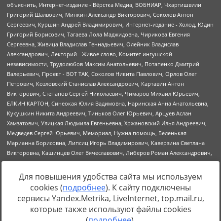
Для повышения удобства сайта мы используем
cookies (
подробнее
). К сайту подключены
Источник:
https://minjust.gov.ru/uploaded/files/reestr-
сервисы Yandex.Metrika, LiveInternet, top.mail.ru,
inostrannyih-agentov-22-03-2024.pdf
данные на
22.03.2024
которые также используют файлы cookies
(
подробнее
).