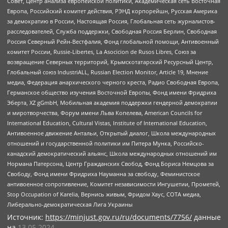
Совет, Центр анализа европейской политики, Академическая сеть Восточная
Европа, Российский комитет действия, РЭНД корпорейшн, Русская Америка
за демократию в России, Настоящая Россия, Глобальная сеть журналистов-
расследователей, Служба поддержки, Свободная Россия Берлин, Свободная
Россия Северный Рейн-Вестфалия, Фонд глобальной помощи, Антивоенный
комитет России, Russie-Libertes, La Asocicion de Rusos Libres, Союз за
возвращение Северных территорий, Крымскотатарский Ресурсный Центр,
Глобальный союз IndustriALL, Russian Election Monitor, Article 19, Мнение
медиа, Федерация анархического черного креста, Радио Свободная Европа,
Германское общество изучения Восточной Европы, Фонд имени Фридриха
Эберта, XZ gGmbH, Мобильная академия поддержки гендерной демократии
и миротворчества, Форум имени Льва Копелева, American Councils for
International Education, Cultural Vistas, Institute of International Education,
Антивоенное движение Антальи, Открытый диалог, Школа международных
отношений и государственной политики им Питера Мунка, Российско-
канадский демократический альянс, Школа международных отношений им
Нормана Патерсона, Центр Гражданских Свобод, Фонд Бориса Немцова за
Свободу, Фонд имени Фридриха Науманна за свободу, Феминистское
антивоенное сопротивление, Комитет независимости Ингушетии, Прометей,
Stop Occupation of Karelia, Вернись живым, Фридом Хаус, СОТА медиа,
Либерально-демократическая Лига Украины
Источник:
https://minjust.gov.ru/ru/documents/7756/
данные
на
13.05.2024