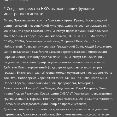
* Сведения реестра НКО, выполняющих функции
иностранного агента:
Лилит, Правозащитная группа Гражданин.Армия.Право, Нижегородский
центр немецкой и европейской культуры, Центр гендерных исследований,
Фонд защиты прав граждан Штаб, Институт права и публичной политики,
Фонд борьбы с коррупцией, Альянс врачей, НАСИЛИЮ.НЕТ, Мы против
СПИДа, СВЕЧА, Гуманитарное действие, Открытый Петербург, Лига
Избирателей, Правовая инициатива, Гражданский Союз, Хасдей Ерушалаим,
Центр поддержки и содействия развитию средств массовой информации,
Горячая Линия, В защиту прав заключенных, Институт глобализации и
социальных движений, Центр социально-информационных инициатив
Действие, Благотворительный фонд охраны здоровья и защиты прав
граждан, Благотворительный фонд помощи осужденным и их семьям, Фонд
Тольятти, Новое время, Серебряная тайга, Так-Так-Так, Сова, центр Анна,
Проект Апрель, Самарская губерния, Эра здоровья, Мемориал,
Аналитический Центр Юрия Левады, Издательство Парк Гагарина, Фонд
имени Андрея Рылькова, Сфера, Центр СИБАЛЬТ, Уральская правозащитная
группа, Женщины Евразии, Институт прав человека, Фонд защиты гласности,
Российский исследовательский центр по правам человека,
Дальневосточный центр развития гражданских инициатив и социального
партнерства, Гражданское действие, Центр независимых социологических