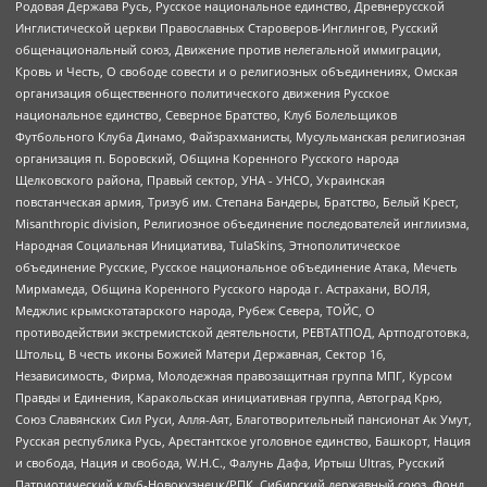
Родовая Держава Русь, Русское национальное единство, Древнерусской
Инглистической церкви Православных Староверов-Инглингов, Русский
общенациональный союз, Движение против нелегальной иммиграции,
Кровь и Честь, О свободе совести и о религиозных объединениях, Омская
организация общественного политического движения Русское
национальное единство, Северное Братство, Клуб Болельщиков
Футбольного Клуба Динамо, Файзрахманисты, Мусульманская религиозная
организация п. Боровский, Община Коренного Русского народа
Щелковского района, Правый сектор, УНА - УНСО, Украинская
повстанческая армия, Тризуб им. Степана Бандеры, Братство, Белый Крест,
Misanthropic division, Религиозное объединение последователей инглиизма,
Народная Социальная Инициатива, TulaSkins, Этнополитическое
объединение Русские, Русское национальное объединение Атака, Мечеть
Мирмамеда, Община Коренного Русского народа г. Астрахани, ВОЛЯ,
Меджлис крымскотатарского народа, Рубеж Севера, ТОЙС, О
противодействии экстремистской деятельности, РЕВТАТПОД, Артподготовка,
Штольц, В честь иконы Божией Матери Державная, Сектор 16,
Независимость, Фирма, Молодежная правозащитная группа МПГ, Курсом
Правды и Единения, Каракольская инициативная группа, Автоград Крю,
Союз Славянских Сил Руси, Алля-Аят, Благотворительный пансионат Ак Умут,
Русская республика Русь, Арестантское уголовное единство, Башкорт, Нация
и свобода, Нация и свобода, W.H.С., Фалунь Дафа, Иртыш Ultras, Русский
Патриотический клуб-Новокузнецк/РПК, Сибирский державный союз, Фонд