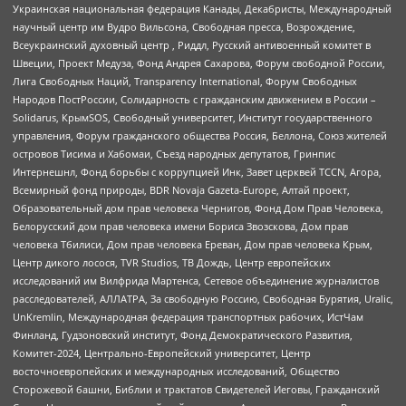
Украинская национальная федерация Канады, Декабристы, Международный
научный центр им Вудро Вильсона, Свободная пресса, Возрождение,
Всеукраинский духовный центр , Риддл, Русский антивоенный комитет в
Швеции, Проект Медуза, Фонд Андрея Сахарова, Форум свободной России,
Лига Свободных Наций, Transparеncy International, Форум Свободных
Народов ПостРоссии, Солидарность с гражданским движением в России –
Solidarus, КрымSOS, Свободный университет, Институт государственного
управления, Форум гражданского общества Россия, Беллона, Союз жителей
островов Тисима и Хабомаи, Съезд народных депутатов, Гринпис
Интернешнл, Фонд борьбы с коррупцией Инк, Завет церквей TCCN, Агора,
Всемирный фонд природы, BDR Novaja Gazeta-Europe, Алтай проект,
Образовательный дом прав человека Чернигов, Фонд Дом Прав Человека,
Белорусский дом прав человека имени Бориса Звозскова, Дом прав
человека Тбилиси, Дом прав человека Ереван, Дом прав человека Крым,
Центр дикого лосося, TVR Studios, ТВ Дождь, Центр европейских
исследований им Вилфрида Мартенса, Сетевое объединение журналистов
расследователей, АЛЛАТРА, За свободную Россию, Свободная Бурятия, Uralic,
UnKremlin, Международная федерация транспортных рабочих, ИстЧам
Финланд, Гудзоновский институт, Фонд Демократического Развития,
Комитет-2024, Центрально-Европейский университет, Центр
восточноевропейских и международных исследований, Общество
Сторожевой башни, Библии и трактатов Свидетелей Иеговы, Гражданский