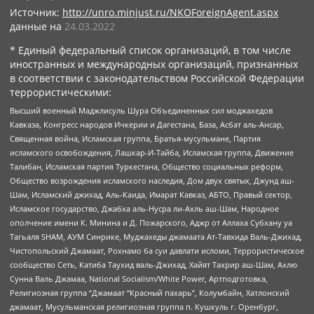
Источник:
http://unro.minjust.ru/NKOForeignAgent.aspx
данные на
24.03.2022
* Единый федеральный список организаций, в том числе
иностранных и международных организаций, признанных
в соответствии с законодательством Российской Федерации
террористическими:
Высший военный Маджлисуль Шура Объединенных сил моджахедов
Кавказа, Конгресс народов Ичкерии и Дагестана, База, Асбат аль-Ансар,
Священная война, Исламская группа, Братья-мусульмане, Партия
исламского освобождения, Лашкар-И-Тайба, Исламская группа, Движение
Талибан, Исламская партия Туркестана, Общество социальных реформ,
Общество возрождения исламского наследия, Дом двух святых, Джунд аш-
Шам, Исламский джихад, Аль-Каида, Имарат Кавказ, АБТО, Правый сектор,
Исламское государство, Джабха аль-Нусра ли-Ахль аш-Шам, Народное
ополчение имени К. Минина и Д. Пожарского, Аджр от Аллаха Субхану уа
Тагьаля SHAM, АУМ Синрике, Муджахеды джамаата Ат-Тавхида Валь-Джихад,
Чистопольский Джамаат, Рохнамо ба суи давлати исломи, Террористическое
сообщество Сеть, Катиба Таухид валь-Джихад, Хайят Тахрир аш-Шам, Ахлю
Сунна Валь Джамаа, National Socialism/White Power, Артподготовка,
Религиозная группа “Джамаат “Красный пахарь”, Колумбайн, Хатлонский
джамаат, Мусульманская религиозная группа п. Кушкуль г. Оренбург,