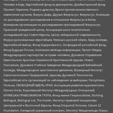
Человек в беде, Европейский фонд за демократию, Джеймстаунский фонд,
Прожект Хармони, Родники дракона, Врачи против насильственного
извлечения органов, Фалунь Дафа, Друзья Фалуньгун, Фалуньгун, Коалиция
по расследованию преследования в отношении Фалуньгун в Китае,
Всемирная организация по расследованию преследований Фалуньгун,
Пражский гражданский центр, Ассоциация школ политических
исследований при Совете Европы, Центр либеральной современности,
Форум русскоязычных европейцев, Немецко-русский обмен, Бард колледж,
Европейский выбор, Фонд Ходорковского, Оксфордский российский фонд,
Фонд Будущее России, Компания свободы информации, Проект Медиа,
Международное партнерство за права человека, Духовное Управление
Евангельских Христиан Украинской Христианской Церкви, Новое
Поколение, Духовное Учебное Заведение Международный Библейский
Колледж, Международное христианское движение, Всемирный Институт
Саентологических Предприятий, Церковь Духовной Технологии,
Европейская сеть организаций по наблюдению за выборами, Республика
Польша, СВОБОДНЫЙ ИДЕЛЬ-УРАЛ, Ассоциация развития журналистики,
IStories fonds, Королевский Институт Международных Отношений,
КРИМСЬКА ПРАВОЗАХИСНА ГРУПА, Фонд имени Генриха Бёлля, Stichting
Bellingcat, Bellingcat Ltd, The Insider, Институт правовой инициативы
Центральной и Восточной Европы, Фонд Открытой Эстонии, Calvert 22
Foundation, Канадский украинский конгресс, Институт Макдональда-Лорье,