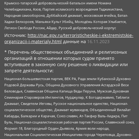
Крымско-татарский добровольческий батальон имени Номана
Челебиджихана, Азов, Партия исламского возрождения Таджикистана,
Народная самооборона, Дуббайский джамаат, московская ячейка, Батал-
Хаджи Белхороев, Маньяки Культ Убийц, Молодёжь Которая Улыбается,
Легион Свобода России, Айдар, Русский добровольческий корпус
Источник:
http://nac.gov.ru/terroristicheskie-i-ekstremistskie-
organizacii-i-materialy.html
данные на
16.11.2023
* Перечень общественных объединений и религиозных
организаций в отношении которых судом принято
вступившее в законную силу решение о ликвидации или
запрете деятельности:
Национал-большевистская партия, ВЕК РА, Рада земли Кубанской Духовно
Родовой Державы Русь, Община Духовного Управления Асгардской Веси
Беловодья, Славянская Община Капища Веды Перуна, Мужская Духовная
Семинария Староверов-Инглингов, Нурджулар, К Богодержавию, Таблиги
Джамаат, Свидетели Иеговы, Русское национальное единство, Национал-
социалистическое общество, Джамаат мувахидов, Объединенный Вилайат
Кабарды, Балкарии и Карачая, Союз славян, Ат-Такфир Валь-Хиджра, Пит
Буль, Национал-социалистическая рабочая партия России, Славянский союз,
Формат-18, Благородный Орден Дьявола, Армия воли народа,
Национальная Социалистическая Инициатива города Череповца, Духовно-