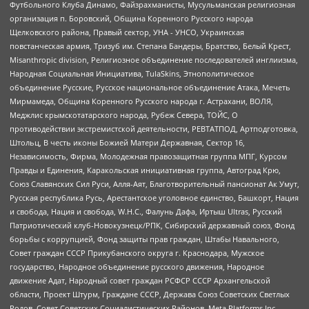
Футбольного Клуба Динамо, Файзрахманисты, Мусульманская религиозная
организация п. Боровский, Община Коренного Русского народа
Щелковского района, Правый сектор, УНА - УНСО, Украинская
повстанческая армия, Тризуб им. Степана Бандеры, Братство, Белый Крест,
Misanthropic division, Религиозное объединение последователей инглиизма,
Народная Социальная Инициатива, TulaSkins, Этнополитическое
объединение Русские, Русское национальное объединение Атака, Мечеть
Мирмамеда, Община Коренного Русского народа г. Астрахани, ВОЛЯ,
Меджлис крымскотатарского народа, Рубеж Севера, ТОЙС, О
противодействии экстремистской деятельности, РЕВТАТПОД, Артподготовка,
Штольц, В честь иконы Божией Матери Державная, Сектор 16,
Независимость, Фирма, Молодежная правозащитная группа МПГ, Курсом
Правды и Единения, Каракольская инициативная группа, Автоград Крю,
Союз Славянских Сил Руси, Алля-Аят, Благотворительный пансионат Ак Умут,
Русская республика Русь, Арестантское уголовное единство, Башкорт, Нация
и свобода, Нация и свобода, W.H.С., Фалунь Дафа, Иртыш Ultras, Русский
Патриотический клуб-Новокузнецк/РПК, Сибирский державный союз, Фонд
борьбы с коррупцией, Фонд защиты прав граждан, Штабы Навального,
Совет граждан СССР Прикубанского округа г. Краснодара, Мужское
государство, Народное объединение русского движения, Народное
движение Адат, Народный совет граждан РСФСР СССР Архангельской
области, Проект Штурм, Граждане СССР, Держава Союз Советских Светлых
Родов, Совет Советских Социалистических Районов, Meta Platforms Inc,