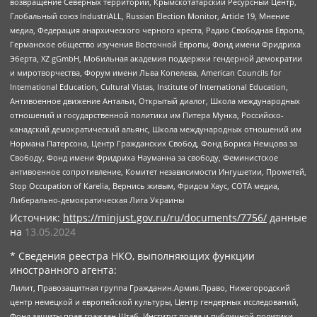
возвращение Северных территорий, Крымскотатарский Ресурсный Центр,
Глобальный союз IndustriALL, Russian Election Monitor, Article 19, Мнение
медиа, Федерация анархического черного креста, Радио Свободная Европа,
Германское общество изучения Восточной Европы, Фонд имени Фридриха
Эберта, XZ gGmbH, Мобильная академия поддержки гендерной демократии
и миротворчества, Форум имени Льва Копелева, American Councils for
International Education, Cultural Vistas, Institute of International Education,
Антивоенное движение Антальи, Открытый диалог, Школа международных
отношений и государственной политики им Питера Мунка, Российско-
канадский демократический альянс, Школа международных отношений им
Нормана Патерсона, Центр Гражданских Свобод, Фонд Бориса Немцова за
Свободу, Фонд имени Фридриха Науманна за свободу, Феминистское
антивоенное сопротивление, Комитет независимости Ингушетии, Прометей,
Stop Occupation of Karelia, Вернись живым, Фридом Хаус, СОТА медиа,
Либерально-демократическая Лига Украины
Источник:
https://minjust.gov.ru/ru/documents/7756/
данные
на
13.05.2024
* Сведения реестра НКО, выполняющих функции
иностранного агента:
Лилит, Правозащитная группа Гражданин.Армия.Право, Нижегородский
центр немецкой и европейской культуры, Центр гендерных исследований,
Фонд защиты прав граждан Штаб, Институт права и публичной политики,