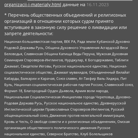
organizacii-i-materialy.html
данные на
16.11.2023
* Перечень общественных объединений и религиозных
организаций в отношении которых судом принято
вступившее в законную силу решение о ликвидации или
запрете деятельности:
Национал-большевистская партия, ВЕК РА, Рада земли Кубанской Духовно
Родовой Державы Русь, Община Духовного Управления Асгардской Веси
Беловодья, Славянская Община Капища Веды Перуна, Мужская Духовная
Семинария Староверов-Инглингов, Нурджулар, К Богодержавию, Таблиги
Джамаат, Свидетели Иеговы, Русское национальное единство, Национал-
социалистическое общество, Джамаат мувахидов, Объединенный Вилайат
Кабарды, Балкарии и Карачая, Союз славян, Ат-Такфир Валь-Хиджра, Пит
Буль, Национал-социалистическая рабочая партия России, Славянский союз,
Формат-18, Благородный Орден Дьявола, Армия воли народа,
Национальная Социалистическая Инициатива города Череповца, Духовно-
Родовая Держава Русь, Русское национальное единство, Древнерусской
Инглистической церкви Православных Староверов-Инглингов, Русский
общенациональный союз, Движение против нелегальной иммиграции,
Кровь и Честь, О свободе совести и о религиозных объединениях, Омская
организация общественного политического движения Русское
национальное единство, Северное Братство, Клуб Болельщиков