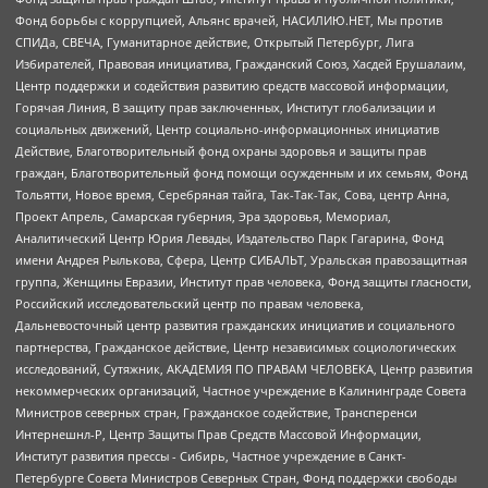
Фонд борьбы с коррупцией, Альянс врачей, НАСИЛИЮ.НЕТ, Мы против
СПИДа, СВЕЧА, Гуманитарное действие, Открытый Петербург, Лига
Избирателей, Правовая инициатива, Гражданский Союз, Хасдей Ерушалаим,
Центр поддержки и содействия развитию средств массовой информации,
Горячая Линия, В защиту прав заключенных, Институт глобализации и
социальных движений, Центр социально-информационных инициатив
Действие, Благотворительный фонд охраны здоровья и защиты прав
граждан, Благотворительный фонд помощи осужденным и их семьям, Фонд
Тольятти, Новое время, Серебряная тайга, Так-Так-Так, Сова, центр Анна,
Проект Апрель, Самарская губерния, Эра здоровья, Мемориал,
Аналитический Центр Юрия Левады, Издательство Парк Гагарина, Фонд
имени Андрея Рылькова, Сфера, Центр СИБАЛЬТ, Уральская правозащитная
группа, Женщины Евразии, Институт прав человека, Фонд защиты гласности,
Российский исследовательский центр по правам человека,
Дальневосточный центр развития гражданских инициатив и социального
партнерства, Гражданское действие, Центр независимых социологических
исследований, Сутяжник, АКАДЕМИЯ ПО ПРАВАМ ЧЕЛОВЕКА, Центр развития
некоммерческих организаций, Частное учреждение в Калининграде Совета
Министров северных стран, Гражданское содействие, Трансперенси
Интернешнл-Р, Центр Защиты Прав Средств Массовой Информации,
Институт развития прессы - Сибирь, Частное учреждение в Санкт-
Петербурге Совета Министров Северных Стран, Фонд поддержки свободы