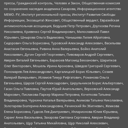
прессы, Гражданский контроль, Человек и Закон, Общественная комиссия
по сохранению наследия академика Сахарова, Информационное агентство
МЕМО. РУ, Институт региональной прессы, Институт Развития Свободы
Информации, Экозащита!-Женсовет, Общественный вердикт, Евразийская
антимонопольная ассоциация, Бедушев Петр Петрович, Дзугкоева Регина
Николаевна, Кривенко Сергей Владимирович, Милославский Павел
Юрьевич, Шнырова Ольга Вадимовна, Чанышева Лилия Айратовна,
Сидорович Ольга Борисовна, Туровский Александр Алексеевич, Васильева
Анастасия Евгеньевна, Ривина Анна Валерьевна, Бойко Анатолий
Николаевич, Дугин Сергей Георгиевич, Пивоваров Андрей Сергеевич,
Аверин Виталий Евгеньевич, Барахоев Магомед Бекханович, Шарипков
Олег Викторович, Мошель Ирина Ароновна, Шведов Григорий Сергеевич,
Пономарев Лев Александрович, Каргалицкий Борис Юльевич, Созаев
Валерий Валерьевич, Исламов Тимур Рифгатович, Романова Ольга
Евгеньевна, Щаров Сергей Алексадрович, Цирульников Борис Альбертович,
Гасан Ольга Павловна, Паутов Юрий Анатольевич, Верховский Александр
Маркович, Пислакова-Паркер Марина Петровна, Кочеткова Татьяна
Владимировна, Чуркина Наталья Валерьевна, Акимова Татьяна Николаевна,
Золотарева Екатерина Александровна, Рачинский Ян Збигневич, Жемкова
Елена Борисовна, Гудков Лев Дмитриевич, Илларионова Юлия Юрьевна,
Саранг Анна Васильевна, Захарова Светлана Сергеевна, Аверин Владимир
Анатольевич, Щур Татьяна Михайловна, Щур Николай Алексеевич,