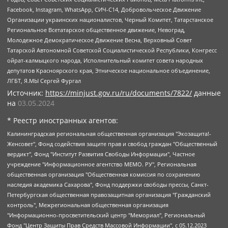
Facebook, Instagram, WhatsApp, СИЧ-С14, Добровольческое Движение
Организации украинских националистов, Черный Комитет, Татарстанское
Региональное Всетатарское общественное движение, Невоград,
Молодежное Демократическое Движение Весна, Верховный Совет
Татарской Автономной Советской Социалистической Республики, Конгресс
ойрат-калмыцкого народа, Исполнительный комитет совета народных
депутатов Красноярского края, Этническое национальное объединение,
ЛГБТ, Я.МЫ Сергей Фургал
Источник:
https://minjust.gov.ru/ru/documents/7822/
данные
на
03.05.2024
* Реестр иностранных агентов:
Калининградская региональная общественная организация "Экозащита!-Женсовет", Фонд содействия защите прав и свобод граждан "Общественный вердикт", Фонд "Институт Развития Свободы Информации", Частное учреждение "Информационное агентство МЕМО. РУ", Региональная общественная организация "Общественная комиссия по сохранению наследия академика Сахарова", Фонд поддержки свободы прессы, Санкт-Петербургская общественная правозащитная организация "Гражданский контроль", Межрегиональная общественная организация "Информационно-просветительский центр "Мемориал", Региональный Фонд "Центр Защиты Прав Средств Массовой Информации", с 05.12.2023 Фонд "Центр Защиты Прав Средств массовой информации", Региональная общественная благотворительная организация помощи беженцам и мигрантам "Гражданское содействие", Негосударственное образовательное учреждение дополнительного профессионального образования (повышение квалификации) специалистов "АКАДЕМИЯ ПО ПРАВАМ ЧЕЛОВЕКА", Свердловская региональная общественная организация "Сутяжник", Автономная некоммерческая организация "Центр независимых социологических исследований", Союз общественных объединений "Российский исследовательский центр по правам человека", Региональное общественное учреждение научно-информационный центр "МЕМОРИАЛ", Некоммерческая организация "Фонд защиты гласности", Автономная некоммерческая организация "Институт прав человека", Городская общественная организация "Екатеринбургское общество "МЕМОРИАЛ", Городская общественная организация "Рязанское историко-просветительское и правозащитное общество "Мемориал" (Рязанский Мемориал), Челябинский региональный орган общественной самодеятельности – женское общественное объединение "Женщины Евразии", Челябинский региональный орган общественной самодеятельности "Уральская правозащитная группа", Фонд содействия защите здоровья и социальной справедливости имени Андрея Рылькова, Автономная Некоммерческая Организация "Аналитический Центр Юрия Левады", Автономная некоммерческая организация социальной поддержки населения "Проект Апрель", Региональная общественная организация помощи женщинам и детям, находящимся в кризисной ситуации "Информационно-методический центр "Анна", Фонд содействия развитию массовых коммуникаций и правовому просвещению "Так-так-Так", Фонд содействия устойчивому развитию "Серебряная тайга", Свердловский региональный общественный фонд социальных проектов "Новое время", "Idel.Реалии", Кавказ.Реалии, Крым.Реалии, Телеканал Настоящее Время, Татаро-башкирская служба Радио Свобода (Azatliq Radiosi), Радио Свободная Европа/Радио Свобода (PCE/PC), "Сибирь.Реалии", "Фактограф", Благотворительный фонд помощи осужденным и их семьям, Автономная некоммерческая организация "Институт глобализации и социальных движений", Фонд "В защиту прав заключенных", Частное учреждение "Центр поддержки и содействия развитию средств массовой информации", Пензенский региональный общественный благотворительный фонд "Гражданский союз", "Север.Реалии", Некоммерческая организация Фонд "Правовая инициатива", Общество с ограниченной ответственностью "Радио Свободная Европа/Радио Свобода", Чешское информационное агентство "MEDIUM-ORIENT", Красноярская региональная общественная организация "Мы против СПИДа", Камалягин Денис Николаевич, Маркелов Сергей Евгеньевич, Пономарев Лев Александрович, Савицкая Людмила Алексеевна, Автономная некоммерческая организация "Центр по работе с проблемой насилия "НАСИЛИЮ.НЕТ", Межрегиональный профессиональный союз работников здравоохранения "Альянс врачей", Юридическое лицо, зарегистрированное в Латвийской Республике, SIA "Medusa Project" (регистрационный номер 40103797863, дата регистрации 10.06.2014), Некоммерческая организация "Фонд по борьбе с коррупцией", Автономная некоммерческая организация "Институт права и публичной политики", Баданин Роман Сергеевич, Гликин Максим Александрович, Железнова Мария Михайловна, Лукьянова Юлия Сергеевна, Маетная Елизавета Витальевна, Маняхин Петр Борисович, Чуракова Ольга Владимировна, Ярош Юлия Петровна, Юридическое лицо "The Insider SIA", зарегистрированное в Риге, Латвийская Республика (дата регистрации 26.06.2015), являющееся администратором доменного имени интернет-издания "The Insider SIA", https://theins.ru, Постернак Алексей Евгеньевич, Рубин Михаил Аркадьевич, Анин Роман Александрович, Юридическое лицо Istories fonds, зарегистрированное в Латвийской Республике (регистрационный номер 50008295751, дата регистрации 24.02.2020), Великовский Дмитрий Александрович, Долинина Ирина Николаевна, Мароховская Алеся Алексеевна, Шлейнов Роман Юрьевич, Шмагун Олеся Валентиновна, Общество с ограниченной ответственностью "Альтаир 2021", Общество с ограниченной ответственностью "Вега 2021", Общество с ограниченной ответственностью "Главный редактор 2021", Общество с ограниченной ответственностью "Ромашки монолит", Важенков Артем Валерьевич, Ивановская областная общественная организация "Центр гендерных исследований", Гурман Юрий Альбертович, Медиапроект "ОВД-Инфо", Егоров Владимир Владимирович, Жилинский Владимир Александрович, Общество с ограниченной ответственностью "ЗП", Иванова София Юрьевна, Карезина Инна Павловна, Кильтау Екатерина Викторовна, Петров Алексей Викторович, Пискунов Сергей Евгеньевич, Смирнов Сергей Сергеевич, Тихонов Михаил Сергеевич, Общество с ограниченной ответственностью "ЖУРНАЛИСТ-ИНОСТРАННЫЙ АГЕНТ", Арапова Галина Юрьевна, Вольтская Татьяна Анатольевна, Американская компания "Mason G.E.S. Anonymous Foundation" (США), являющаяся владельцем интернет-издания https://mnews.world/, Компания "Stichting Bellingcat", зарегистрированная в Нидерландах (дата регистрации 11.07.2018), Захаров Андрей Вячеславович, Клепиковская Екатерина Дмитриевна, Общество с ограниченной ответственностью "МЕМО", Перл Роман Александрович, Симонов Евгений Алексеевич, Соловьева Елена Анатольевна, Сотников Даниил Владимирович, Сурначева Елизавета Дмитриевна, Автономная некоммерческая организация по защите прав человека и информированию населения "Якутия – Наше Мнение", Общество с ограниченной ответственностью "Москоу диджитал медиа", с 26.01.2023 Общество с ограниченной ответственностью "Чайка Белые сады", Ветошкина Валерия Валерьевна, Заговора Максим Александрович, Межрегиональное общественное движение "Российская ЛГБТ - сеть", Оленичев Максим Владимирович, Павлов Иван Юрьевич, Скворцова Елена Сергеевна, Общество с ограниченной ответственностью "Как бы инагент", Кочетков Игорь Викторович, Общество с ограниченной ответственностью "Честные выборы", Еланчик Олег Александрович, Общество с ограниченной ответственностью "Нобелевский призыв", Гималова Регина Эмилевна, Григорьев Андрей Валерьевич, Григорьева Алина Александровна, Ассоциация по содействию защите прав призывников, альтернативнослужащих и военнослужащих "Правозащитная группа "Гражданин.Армия.Право", Хисамова Регина Фаритовна, Автономная некоммерческая организация по реализации социально-правовых программ "Лилит", Дальневосточное общественное движение "Маяк", Санкт-Петербургская ЛГБТ-инициативная группа "Выход", Инициативная группа ЛГБТ+ "Реверс", Алексеев Андрей Викторович, Бекбулатова Таисия Львовна, Беляев Иван Михайлович, Владыкина Елена Сергеевна, Гельман Марат Александрович, Никульшина Вероника Юрьевна, Толоконникова Надежда Андреевна, Шендерович Виктор Анатольевич, Общество с ограниченной ответственностью "Данное сообщение", Общество с ограниченной ответственностью Издательский дом "Новая глава", Айнбиндер Александра Александровна, Московский комьюнити-центр для ЛГБТ+инициатив, Благотворительный фонд развития филантропии, Deutsche Welle (Германия, Kurt-Schumacher-Strasse 3, 53113 Bonn), Борзунова Мария Михайловна, Воробьев Виктор Викторович, Голубева Анна Львовна, Константинова Алла Михайловна, Малкова Ирина Владимировна, Мурадов Мурад Абдулгалимович, Осетинская Елизавета Николаевна, Понасенков Евгений Николаевич, Ганапольский Матвей Юрьевич, Киселев Евгений Алексеевич, Борухович Ирина Григорьевна, Дремин Иван Тимофеевич, Дубровский Дмитрий Викторович, Красноярская региональная общественная организация поддержки и развития альтернативных образовательных технологий и межкультурных коммуникаций "ИНТЕРРА", Маяковская Екатерина Алексеевна, Фейгин Марк Захарович, Филимонов Андрей Викторович, Дзугкоева Регина Николаевна, Доброхотов Роман Александрович, Дудь Юрий Александрович, Елкин Сергей Владимирович, Кругликов Кирилл Игоревич, Сабунаева Мария Леонидовна, Семенов Алексей Владимирович, Шаинян Карен Багратович, Шульман Екатерина Михайловна, Асафьев Артур Валерьевич, Вахштайн Виктор Семенович, Венедиктов Алексей Алексеевич, Лушникова Екатерина Евгеньевна, Волков Леонид Михайлович, Невзоров Александр Глебович, Пархоменко Сергей Борисович, Сироткин Ярослав Николаевич, Кара-Мурза Владимир Владимирович, Баранова Наталья Владимировна, Гозман Леонид Яковлевич, Кагарлицкий Борис Юльевич, Климарев Михаил Валерьевич, Милов Владимир Станиславович, Автономная некоммерческая организация Краснодарский центр современного искусства "Типография", Моргенштерн Алишер Тагирович, Соболь Любовь Эдуардовна, Общество с ограниченной ответственностью "ЛИЗА НОРМ", Каспаров Гарри Кимович, Ходорковский Михаил Борисович, Общество с ограниченной ответственностью "Апрельские тезисы", Данилович Ирина Брониславовна, Кашин Олег Владимирович, Петров Николай Владимирович, Пивоваров Алексей Владимирович, Соколов Михаил Владимирович, Цветкова Юлия Владимировна, Чичваркин Евгений Александрович, Комитет против пыток/Команда против пыток, Общество с ограниченной ответственностью "Первый научный", Общество с ограниченной ответственностью "Вертолет и ко", Белоцерковская Вероника Борисовна, Кац Максим Евгеньевич, Лазарева Татьяна Юрьевна, Шаведдинов Руслан Табризович, Яшин Илья Валерьевич, Общество с ограниченной ответственностью "Иноагент ААВ", Алешковский Дмитрий Петрович, Альбац Евгения Марковна, Быков Дмитрий Львович, Галямина Юлия Евгеньевна, Лойко Сергей Леонидович, Мартынов Кирилл Константинович, Медведев Сергей Александрович, Крашенинников Федор Геннадиевич, Гордеева Катерина Вл