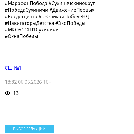
#МарафонПобеда #Сухиничскийокруг
#ПобедаСухиничи #ДвижениеПервых
#Росдетцентр #оВеликойПобедеНД
#НавигаторыДетства #ЭхоПобеды
#МКОУСОШ1Сухиничи
#ОкнаПобеды
СШ №1
13:32
06.05.2026 16+
13
ВЫБОР РЕДАКЦИИ