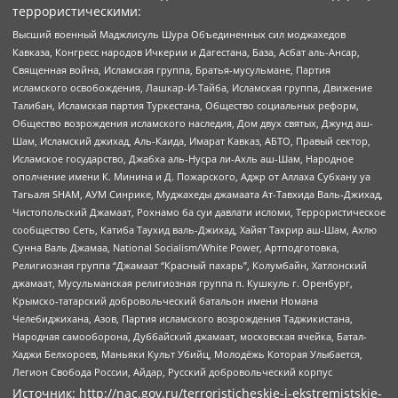
террористическими:
Высший военный Маджлисуль Шура Объединенных сил моджахедов
Кавказа, Конгресс народов Ичкерии и Дагестана, База, Асбат аль-Ансар,
Священная война, Исламская группа, Братья-мусульмане, Партия
исламского освобождения, Лашкар-И-Тайба, Исламская группа, Движение
Талибан, Исламская партия Туркестана, Общество социальных реформ,
Общество возрождения исламского наследия, Дом двух святых, Джунд аш-
Шам, Исламский джихад, Аль-Каида, Имарат Кавказ, АБТО, Правый сектор,
Исламское государство, Джабха аль-Нусра ли-Ахль аш-Шам, Народное
ополчение имени К. Минина и Д. Пожарского, Аджр от Аллаха Субхану уа
Тагьаля SHAM, АУМ Синрике, Муджахеды джамаата Ат-Тавхида Валь-Джихад,
Чистопольский Джамаат, Рохнамо ба суи давлати исломи, Террористическое
сообщество Сеть, Катиба Таухид валь-Джихад, Хайят Тахрир аш-Шам, Ахлю
Сунна Валь Джамаа, National Socialism/White Power, Артподготовка,
Религиозная группа “Джамаат “Красный пахарь”, Колумбайн, Хатлонский
джамаат, Мусульманская религиозная группа п. Кушкуль г. Оренбург,
Крымско-татарский добровольческий батальон имени Номана
Челебиджихана, Азов, Партия исламского возрождения Таджикистана,
Народная самооборона, Дуббайский джамаат, московская ячейка, Батал-
Хаджи Белхороев, Маньяки Культ Убийц, Молодёжь Которая Улыбается,
Легион Свобода России, Айдар, Русский добровольческий корпус
Источник:
http://nac.gov.ru/terroristicheskie-i-ekstremistskie-