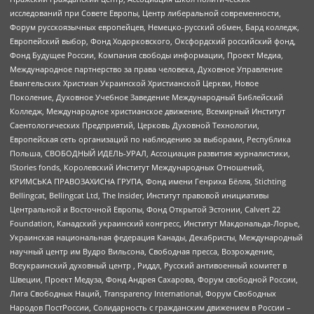
исследований при Совете Европы, Центр либеральной современности,
Форум русскоязычных европейцев, Немецко-русский обмен, Бард колледж,
Европейский выбор, Фонд Ходорковского, Оксфордский российский фонд,
Фонд Будущее России, Компания свободы информации, Проект Медиа,
Международное партнерство за права человека, Духовное Управление
Евангельских Христиан Украинской Христианской Церкви, Новое
Поколение, Духовное Учебное Заведение Международный Библейский
Колледж, Международное христианское движение, Всемирный Институт
Саентологических Предприятий, Церковь Духовной Технологии,
Европейская сеть организаций по наблюдению за выборами, Республика
Польша, СВОБОДНЫЙ ИДЕЛЬ-УРАЛ, Ассоциация развития журналистики,
IStories fonds, Королевский Институт Международных Отношений,
КРИМСЬКА ПРАВОЗАХИСНА ГРУПА, Фонд имени Генриха Бёлля, Stichting
Bellingcat, Bellingcat Ltd, The Insider, Институт правовой инициативы
Центральной и Восточной Европы, Фонд Открытой Эстонии, Calvert 22
Foundation, Канадский украинский конгресс, Институт Макдональда-Лорье,
Украинская национальная федерация Канады, Декабристы, Международный
научный центр им Вудро Вильсона, Свободная пресса, Возрождение,
Всеукраинский духовный центр , Риддл, Русский антивоенный комитет в
Швеции, Проект Медуза, Фонд Андрея Сахарова, Форум свободной России,
Лига Свободных Наций, Transparеncy International, Форум Свободных
Народов ПостРоссии, Солидарность с гражданским движением в России –