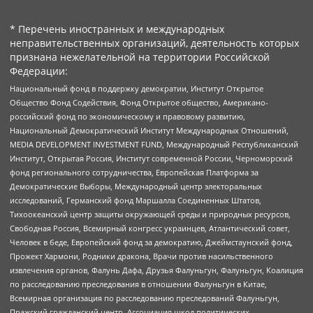
* Перечень иностранных и международных
неправительственных организаций, деятельность которых
признана нежелательной на территории Российской
Федерации:
Национальный фонд в поддержку демократии, Институт Открытое
Общество Фонд Содействия, Фонд Открытое общество, Американо-
российский фонд по экономическому и правовому развитию,
Национальный Демократический Институт Международных Отношений,
MEDIA DEVELOPMENT INVESTMENT FUND, Международный Республиканский
Институт, Открытая Россия, Институт современной России, Черноморский
фонд регионального сотрудничества, Европейская Платформа за
Демократические Выборы, Международный центр электоральных
исследований, Германский фонд Маршалла Соединенных Штатов,
Тихоокеанский центр защиты окружающей среды и природных ресурсов,
Свободная Россия, Всемирный конгресс украинцев, Атлантический совет,
Человек в беде, Европейский фонд за демократию, Джеймстаунский фонд,
Прожект Хармони, Родники дракона, Врачи против насильственного
извлечения органов, Фалунь Дафа, Друзья Фалуньгун, Фалуньгун, Коалиция
по расследованию преследования в отношении Фалуньгун в Китае,
Всемирная организация по расследованию преследований Фалуньгун,
Пражский гражданский центр, Ассоциация школ политических