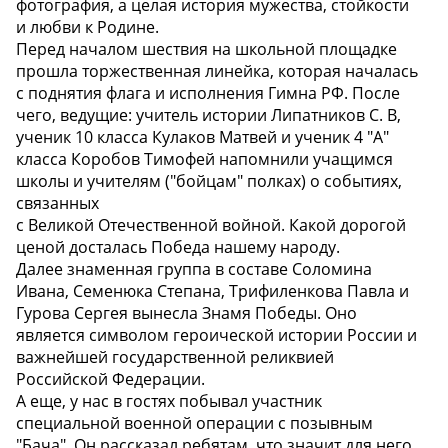
фотография, а целая история мужества, стойкости
и любви к Родине.
Перед началом шествия на школьной площадке
прошла торжественная линейка, которая началась
с поднятия флага и исполнения Гимна РФ. После
чего, ведущие: учитель истории Липатников С. В,
ученик 10 класса Кулаков Матвей и ученик 4 "А"
класса Коробов Тимофей напомнили учащимся
школы и учителям ("бойцам" полках) о событиях,
связанных
с Великой Отечественной войной. Какой дорогой
ценой досталась Победа нашему народу.
Далее знаменная группа в составе Соломина
Ивана, Семенюка Степана, Трифиленкова Павла и
Гурова Сергея вынесла Знамя Победы. Оно
является символом героической истории России и
важнейшей государственной реликвией
Российской Федерации.
А еще, у нас в гостях побывал участник
специальной военной операции с позывным
"Бача". Он рассказал ребятам, что значит для него