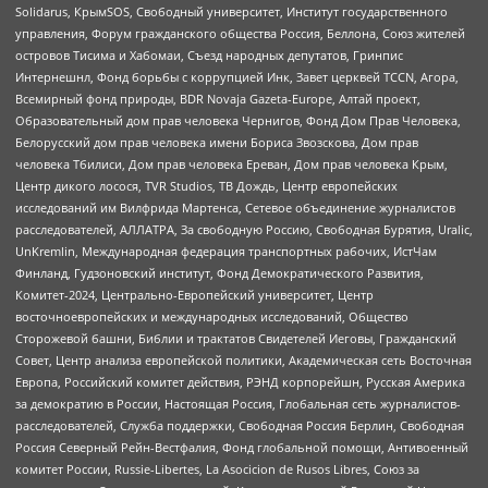
Solidarus, КрымSOS, Свободный университет, Институт государственного
управления, Форум гражданского общества Россия, Беллона, Союз жителей
островов Тисима и Хабомаи, Съезд народных депутатов, Гринпис
Интернешнл, Фонд борьбы с коррупцией Инк, Завет церквей TCCN, Агора,
Всемирный фонд природы, BDR Novaja Gazeta-Europe, Алтай проект,
Образовательный дом прав человека Чернигов, Фонд Дом Прав Человека,
Белорусский дом прав человека имени Бориса Звозскова, Дом прав
человека Тбилиси, Дом прав человека Ереван, Дом прав человека Крым,
Центр дикого лосося, TVR Studios, ТВ Дождь, Центр европейских
исследований им Вилфрида Мартенса, Сетевое объединение журналистов
расследователей, АЛЛАТРА, За свободную Россию, Свободная Бурятия, Uralic,
UnKremlin, Международная федерация транспортных рабочих, ИстЧам
Финланд, Гудзоновский институт, Фонд Демократического Развития,
Комитет-2024, Центрально-Европейский университет, Центр
восточноевропейских и международных исследований, Общество
Сторожевой башни, Библии и трактатов Свидетелей Иеговы, Гражданский
Совет, Центр анализа европейской политики, Академическая сеть Восточная
Европа, Российский комитет действия, РЭНД корпорейшн, Русская Америка
за демократию в России, Настоящая Россия, Глобальная сеть журналистов-
расследователей, Служба поддержки, Свободная Россия Берлин, Свободная
Россия Северный Рейн-Вестфалия, Фонд глобальной помощи, Антивоенный
комитет России, Russie-Libertes, La Asocicion de Rusos Libres, Союз за