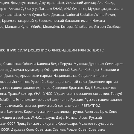
едия, Дом двух святых, Джунд аш-Шам, Исламский джихад, Аль-Каида,
жр от Аллаха Субхану уа Тагьаля SHAM, АУМ Синрике, Муджахеды джамаата
рир аш-Шам, Ахлю Сунна Валь Джамаа, National Socialism/White Power,
рг, Крымско-татарский добровольческий батальон имени Номана
оев, Маньяки Культ Убийц, Молодёжь Которая Улыбается, Легион Свобода
аконную силу решение о ликвидации или запрете
ья, Славянская Община Капища Веды Перуна, Мужская Духовная Семинария
щество, Джамаат мувахидов, Объединенный Вилайат Кабарды, Балкарии и
ден Дьявола, Армия воли народа, Национальная Социалистическая
роверов-Инглингов, Русский общенациональный союз, Движение против
усское национальное единство, Северное Братство, Клуб Болельщиков
а, Правый сектор, УНА - УНСО, Украинская повстанческая армия, Тризуб
 TulaSkins, Этнополитическое объединение Русские, Русское национальное
О противодействии экстремистской деятельности, РЕВТАТПОД,
ы и Единения, Каракольская инициативная группа, Автоград Крю, Союз
 Нация и свобода, W.H.С., Фалунь Дафа, Иртыш Ultras, Русский
ан СССР Прикубанского округа г. Краснодара, Мужское государство,
СССР, Держава Союз Советских Светлых Родов, Совет Советских