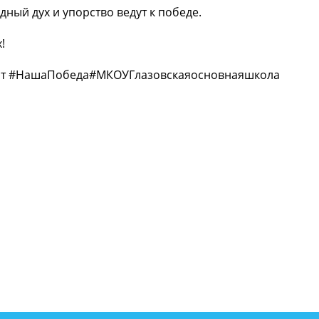
ный дух и упорство ведут к победе.
!
рт #НашаПобеда#МКОУГлазовскаяосновнаяшкола