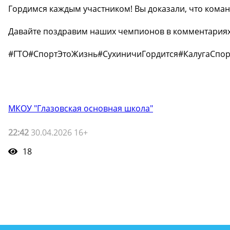
Гордимся каждым участником! Вы доказали, что команд
Давайте поздравим наших чемпионов в комментариях
#ГТО#СпортЭтоЖизнь#СухиничиГордится#КалугаСпо
МКОУ "Глазовская основная школа"
22:42
30.04.2026 16+
18