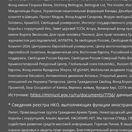
Фонд имени Генриха Бёлля, Stichting Bellingcat, Bellingcat Ltd, The Inside
Макдональда-Лорье, Украинская национальная федерация Канады, Декабрис
комитет в Швеции, Проект Медуза, Фонд Андрея Сахарова, Форум свободной 
Solidarus, КрымSOS, Свободный университет, Институт государственного у
борьбы с коррупцией Инк, Завет церквей TCCN, Агора, Всемирный фонд при
имени Бориса Звозскова, Дом прав человека Тбилиси, Дом прав человека Ер
журналистов расследователей, АЛЛАТРА, За свободную Россию, Свободная Б
Комитет-2024, Центрально-Европейский университет, Центр восточноевроп
европейской политики, Академическая сеть Восточная Европа, Российский к
поддержки, Свободная Россия Берлин, Свободная Россия Северный Рейн-Вест
Крымскотатарский Ресурсный Центр, Глобальный союз IndustriALL, Russian E
Европы, Фонд имени Фридриха Эберта, XZ gGmbH, Мобильная академия поддержк
International Education, Антивоенное движение Антальи, Открытый диало
отношений им Нормана Патерсона, Центр Гражданских Свобод, Фонд Бориса
Прометей, Stop Occupation of Karelia, Вернись живым, Фридом Хаус, СОТА 
Источник:
https://minjust.gov.ru/ru/documents/7756/
данные
* Сведения реестра НКО, выполняющих функции иностранн
Лилит, Правозащитная группа Гражданин.Армия.Право, Нижегородский цент
борьбы с коррупцией, Альянс врачей, НАСИЛИЮ.НЕТ, Мы против СПИДа, СВЕ
содействия развитию средств массовой информации, Горячая Линия, В защ
охраны здоровья и защиты прав граждан, Благотворительный фонд помощи ос