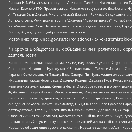
Лашкар-И-Тайба, Исламская группа, Движение Талибан, Исламская партия Т
Имарат Кавказ, АБТО, Правый сектор, Исламское государство, Джабха аль-
Ат-Тавхида Валь-Джихад, Чистопольский Джамаат, Рохнамо ба суи давлати и
Артподготовка, Религиозная группа “Джамаат “Красный пахарь”, Колумбайн
Челебиджихана, Азов, Партия исламского возрождения Таджикистана, Народ
России, Айдар, Русский добровольческий корпус
Источник:
http://nac.gov.ru/terroristicheskie-i-ekstremistskie-
* Перечень общественных объединений и религиозных орг
деятельности:
Национал-большевистская партия, ВЕК РА, Рада земли Кубанской Духовно
Староверов-Инглингов, Нурджулар, К Богодержавию, Таблиги Джамаат, Сви
Карачая, Союз славян, Ат-Такфир Валь-Хиджра, Пит Буль, Национал-социал
Инициатива города Череповца, Духовно-Родовая Держава Русь, Русское н
нелегальной иммиграции, Кровь и Честь, О свободе совести и о религиоз
Футбольного Клуба Динамо, Файзрахманисты, Мусульманская религиозная о
им. Степана Бандеры, Братство, Белый Крест, Misanthropic division, Рели
объединение Атака, Мечеть Мирмамеда, Община Коренного Русского народа
Артподготовка, Штольц, В честь иконы Божией Матери Державная, Сектор 1
Славянских Сил Руси, Алля-Аят, Благотворительный пансионат Ак Умут, Русск
Патриотический клуб-Новокузнецк/РПК, Сибирский державный союз, Фонд б
Народное объединение русского движения, Народное движение Адат, Народ