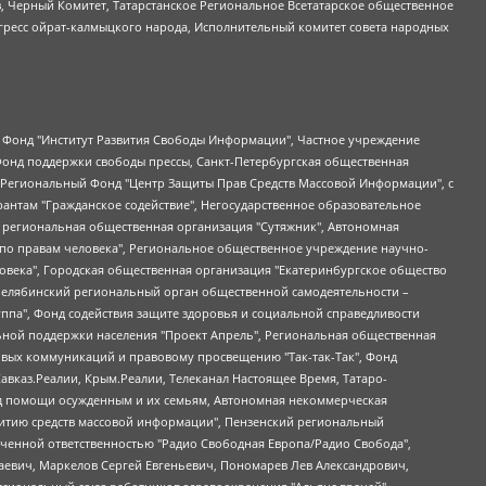
в, Черный Комитет, Татарстанское Региональное Всетатарское общественное
гресс ойрат-калмыцкого народа, Исполнительный комитет совета народных
евосточное общественное движение "Маяк", Санкт-Петербургская ЛГБТ-инициативная группа "Выход", Инициативная группа ЛГБТ+ "Реверс", Алексеев Андрей Викторович, Бекбулатова Таисия Львовна, Беляев Иван Михайлович, Владыкина Елена Сергеевна, Гельман Марат Александрович, Никульшина Вероника Юрьевна, Толоконникова Надежда Андреевна, Шендерович Виктор Анатольевич, Общество с ограниченной ответственностью "Данное сообщение", Общество с ограниченной ответственностью Издательский дом "Новая глава", Айнбиндер Александра Александровна, Московский комьюнити-центр для ЛГБТ+инициатив, Благотворительный фонд развития филантропии, Deutsche Welle (Германия, Kurt-Schumacher-Strasse 3, 53113 Bonn), Борзунова Мария Михайловна, Воробьев Виктор Викторович, Голубева Анна Львовна, Константинова Алла Михайловна, Малкова Ирина Владимировна, Мурадов Мурад Абдулгалимович, Осетинская Елизавета Николаевна, Понасенков Евгений Николаевич, Ганапольский Матвей Юрьевич, Киселев Евгений Алексеевич, Борухович Ирина Григорьевна, Дремин Иван Тимофеевич, Дубровский Дмитрий Викторович, Красноярская региональная общественная организация поддержки и развития альтернативных образовательных технологий и межкультурных коммуникаций "ИНТЕРРА", Маяковская Екатерина Алексеевна, Фейгин Марк Захарович, Филимонов Андрей Викторович, Дзугкоева Регина Николаевна, Доброхотов Роман Александрович, Дудь Юрий Александрович, Елкин Сергей Владимирович, Кругликов Кирилл Игоревич, Сабунаева Мария Леонидовна, Семенов Алексей Владимирович, Шаинян Карен Багратович, Шульман Екатерина Михайловна, Асафьев Артур Валерьевич, Вахштайн Виктор Семенович, Венедиктов Алексей Алексеевич, Лушникова Екатерина Евгеньевна, Волков Леонид Михайлович, Невзоров Александр Глебович, Пархоменко Сергей Борисович, Сироткин Ярослав Николаевич, Кара-Мурза Владимир Владимирович, Баранова Наталья Владимировна, Гозман Леонид Яковлевич, Кагарлицкий Борис Юльевич, Климарев Михаил Валерьевич, Милов Владимир Станиславович, Автономная некоммерческая организация Краснодарский центр современного искусства "Типография", Моргенштерн Алишер Тагирович, Соболь Любовь Эдуардовна, Общество с ограниченной ответственностью "ЛИЗА НОРМ", Каспаров Гарри Кимович, Ходорковский Михаил Борисович, Общество с ограниченной ответственностью "Апрельские тезисы", Данилович Ирина Брониславовна, Кашин Олег Владимирович, Петров Николай Владимирович, Пивоваров Алексей Владимирович, Соколов Михаил Владимирович, Цветкова Юлия Владимировна, Чичваркин Евгений Александрович, Комитет против пыток/Команда против пыток, Общество с ограниченной ответственностью "Первый научный", Общество с ограниченной ответственностью "Вертолет и ко", Белоцерковская Вероника Борисовна, Кац Максим Евгеньевич, Лазарева Татьяна Юрьевна, Шаведдинов Руслан Табризович, Яшин Илья Валерьевич, Общество с ограниченной ответственностью "Иноагент ААВ", Алешковский Дмитрий Петрович, Альбац Евгения Марковна, Быков Дмитрий Львович, Галямина Юлия Евгеньевна, Лойко Сергей Леонидович, Мартынов Кирилл Константинович, Медведев Сергей Александрович, Крашенинников Федор Геннадиевич, Гордеева Катерина Вл