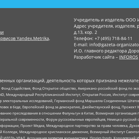
Учредитель и издатель ООО 
Адрес учредителя, издателя, р
зи
д.13, кор. 2
рвисов Yandex.Metrika,
Телефон: +7 (495) 718-84-11
E-mail: info@gazeta-organizato
И.О. главного редактора Доро
Разработчик сайта –
INFOROS
енных организаций, деятельность которых признана нежелате
 Фонд Содействия, Фонд Открытое общество, Американо-российский фонд по э
 Международный Республиканский Институт, Открытая Россия, Институт совре
р электоральных исследований, Германский фонд Маршалла Соединенных Штатов
еловек в беде, Европейский фонд за демократию, Джеймстаунский фонд, Прожект
дованию преследования в отношении Фалуньгун в Китае, Всемирная организация 
беральной современности, Форум русскоязычных европейцев, Немецко-русский о
формации, Проект Медиа, Международное партнерство за права человека, Духов
 Колледж, Международное христианское движение, Всемирный Институт Саентол
 ИДЕЛЬ-УРАЛ, Ассоциация развития журналистики, IStories fonds, Королевск