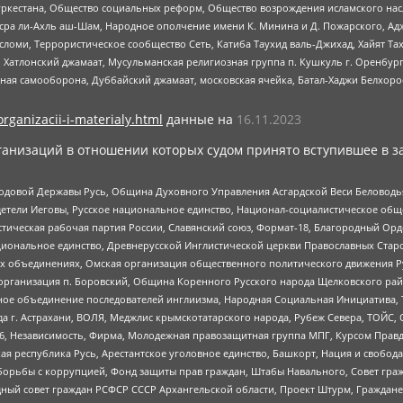
уркестана, Общество социальных реформ, Общество возрождения исламского насл
Нусра ли-Ахль аш-Шам, Народное ополчение имени К. Минина и Д. Пожарского, Ад
сломи, Террористическое сообщество Сеть, Катиба Таухид валь-Джихад, Хайят Тах
, Хатлонский джамаат, Мусульманская религиозная группа п. Кушкуль г. Оренбу
ная самооборона, Дуббайский джамаат, московская ячейка, Батал-Хаджи Белхор
organizacii-i-materialy.html
данные на
16.11.2023
анизаций в отношении которых судом принято вступившее в з
 Родовой Державы Русь, Община Духовного Управления Асгардской Веси Беловод
детели Иеговы, Русское национальное единство, Национал-социалистическое об
истическая рабочая партия России, Славянский союз, Формат-18, Благородный Ор
ациональное единство, Древнерусской Инглистической церкви Православных Ста
ных объединениях, Омская организация общественного политического движения Р
рганизация п. Боровский, Община Коренного Русского народа Щелковского район
гиозное объединение последователей инглиизма, Народная Социальная Инициатива,
 г. Астрахани, ВОЛЯ, Меджлис крымскотатарского народа, Рубеж Севера, ТОЙС, 
6, Независимость, Фирма, Молодежная правозащитная группа МПГ, Курсом Правд
ая республика Русь, Арестантское уголовное единство, Башкорт, Нация и свобода,
орьбы с коррупцией, Фонд защиты прав граждан, Штабы Навального, Совет гражд
ный совет граждан РСФСР СССР Архангельской области, Проект Штурм, Граждане 