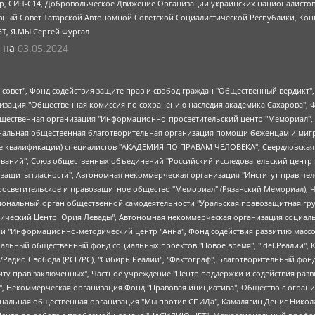
tsApp, СИЧ-С14, Добровольческое Движение Организации украинских националисто
ный Совет Татарской Автономной Советской Социалистической Республики, Кон
БТ, Я.МЫ Сергей Фургал
 на
03.05.2024
мная некоммерческая организация "Центр по работе с проблемой насилия "НАСИЛИЮ.НЕТ", Межрегиональный профессиональный союз работников здравоохранения "Альянс врачей", Юридическое лицо, зарегистрированное в Латвийской Республике, SIA "Medusa Project" (регистрационный номер 40103797863, дата регистрации 10.06.2014), Некоммерческая организация "Фонд по борьбе с коррупцией", Автономная некоммерческая организация "Институт права и публичной политики", Баданин Роман Сергеевич, Гликин Максим Александрович, Железнова Мария Михайловна, Лукьянова Юлия Сергеевна, Маетная Елизавета Витальевна, Маняхин Петр Борисович, Чуракова Ольга Владимировна, Ярош Юлия Петровна, Юридическое лицо "The Insider SIA", зарегистрированное в Риге, Латвийская Республика (дата регистрации 26.06.2015), являющееся администратором доменного имени интернет-издания "The Insider SIA", https://theins.ru, Постернак Алексей Евгеньевич, Рубин Михаил Аркадьевич, Анин Роман Александрович, Юридическое лицо Istories fonds, зарегистрированное в Латвийской Республике (регистрационный номер 50008295751, дата регистрации 24.02.2020), Великовский Дмитрий Александрович, Долинина Ирина Николаевна, Мароховская Алеся Алексеевна, Шлейнов Роман Юрьевич, Шмагун Олеся Валентиновна, Общество с ограниченной ответственностью "Альтаир 2021", Общество с ограниченной ответственностью "Вега 2021", Общество с ограниченной ответственностью "Главный редактор 2021", Общество с ограниченной ответственностью "Ромашки монолит", Важенков Артем Валерьевич, Ивановская областная общественная организация "Центр гендерных исследований", Гурман Юрий Альбертович, Медиапроект "ОВД-Инфо", Егоров Владимир Владимирович, Жилинский Владимир Александрович, Общество с ограниченной ответственностью "ЗП", Иванова София Юрьевна, Карезина Инна Павловна, Кильтау Екатерина Викторовна, Петров Алексей Викторович, Пискунов Сергей Евгеньевич, Смирнов Сергей Сергеевич, Тихонов Михаил Сергеевич, Общество с ограниченной ответственностью "ЖУРНАЛИСТ-ИНОСТРАННЫЙ АГЕНТ", Арапова Галина Юрьевна, Вольтская Татьяна Анатольевна, Американская компания "Mason G.E.S. Anonymous Foundation" (США), являющаяся владельцем интернет-издания https://mnews.world/, Компания "Stichting Bellingcat", зарегистрированная в Нидерландах (дата регистрации 11.07.2018), Захаров Андрей Вячеславович, Клепиковская Екатерина Дмитриевна, Общество с ограниченной ответственностью "МЕМО", Перл Роман Александрович, Симонов Евгений Алексеевич, Соловьева Елена Анатольевна, Сотников Даниил Владимирович, Сурначева Елизавета Дмитриевна, Автономная некоммерческая организация по защите прав человека и информированию населения "Якутия – Наше Мнение", Общество с ограниченной ответственностью "Москоу диджитал медиа", с 26.01.2023 Общество с ограниченной ответственностью "Чайка Белые сады", Ветошкина Валерия Валерьевна, Заговора Максим Александрович, Межрегиональное общественное движение "Российская ЛГБТ - сеть", Оленичев Максим Владимирович, Павлов Иван Юрьевич, Скворцова Елена Сергеевна, Общество с ограниченной ответственностью "Как бы инагент", Кочетков Игорь Викторович, Общество с ограниченной ответственностью "Честные выборы", Еланчик Олег Александрович, Общество с ограниченной ответственностью "Нобелевский призыв", Гималова Регина Эмилевна, Григорьев Андрей Валерьевич, Григорьева Алина Александровна, Ассоциация по содействию защите прав призывников, альтернативнослужащих и военнослужащих "Правозащитная группа "Гражданин.Армия.Право", Хисамова Регина Фаритовна, Автономная некоммерческая организация по реализации социально-правовых программ "Лилит", Дальн