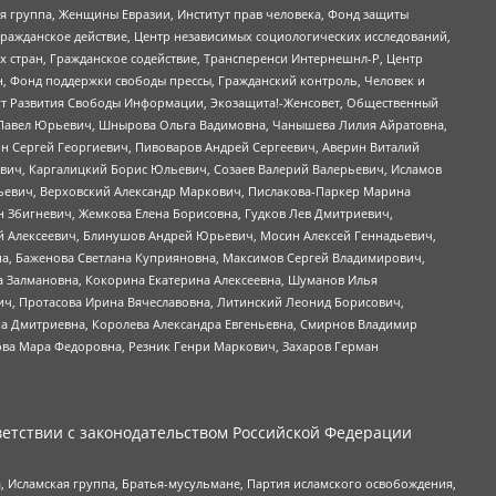
я группа, Женщины Евразии, Институт прав человека, Фонд защиты
Гражданское действие, Центр независимых социологических исследований,
стран, Гражданское содействие, Трансперенси Интернешнл-Р, Центр
н, Фонд поддержки свободы прессы, Гражданский контроль, Человек и
тут Развития Свободы Информации, Экозащита!-Женсовет, Общественный
й Павел Юрьевич, Шнырова Ольга Вадимовна, Чанышева Лилия Айратовна,
ин Сергей Георгиевич, Пивоваров Андрей Сергеевич, Аверин Виталий
вич, Каргалицкий Борис Юльевич, Созаев Валерий Валерьевич, Исламов
льевич, Верховский Александр Маркович, Пислакова-Паркер Марина
н Збигневич, Жемкова Елена Борисовна, Гудков Лев Дмитриевич,
й Алексеевич, Блинушов Андрей Юрьевич, Мосин Алексей Геннадьевич,
а, Баженова Светлана Куприяновна, Максимов Сергей Владимирович,
а Залмановна, Кокорина Екатерина Алексеевна, Шуманов Илья
ч, Протасова Ирина Вячеславовна, Литинский Леонид Борисович,
а Дмитриевна, Королева Александра Евгеньевна, Смирнов Владимир
ова Мара Федоровна, Резник Генри Маркович, Захаров Герман
етствии с законодательством Российской Федерации
 Исламская группа, Братья-мусульмане, Партия исламского освобождения,