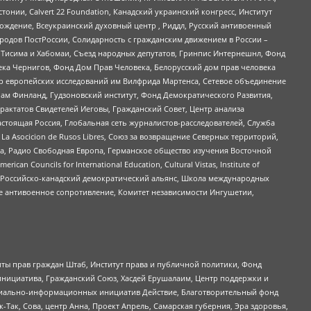
стонии, Calvert 22 Foundation, Канадский украинский конгресс, Институт
ждение, Всеукраинский духовный центр , Риддл, Русский антивоенный
ародов ПостРоссии, Солидарность с гражданским движением в России –
в Тисима и Хабомаи, Съезд народных депутатов, Гринпис Интернешнл, Фонд
ека Чернигов, Фонд Дом Прав Человека, Белорусский дом прав человека
нтр европейских исследований им Вилфрида Мартенса, Сетевое объединение
Чам Финланд, Гудзоновский институт, Фонд Демократического Развития,
актатов Свидетелей Иеговы, Гражданский Совет, Центр анализа
астоящая Россия, Глобальная сеть журналистов-расследователей, Служба
a Asocicion de Rusos Libres, Союз за возвращение Северных территорий,
еста, Радио Свободная Европа, Германское общество изучения Восточной
ouncils for International Education, Cultural Vistas, Institute of
, Российско-канадский демократический альянс, Школа международных
е антивоенное сопротивление, Комитет независимости Ингушетии,
ты прав граждан Штаб, Институт права и публичной политики, Фонд
инициатива, Гражданский Союз, Хасдей Ерушалаим, Центр поддержки и
социально-информационных инициатив Действие, Благотворительный фонд
Так, Сова, центр Анна, Проект Апрель, Самарская губерния, Эра здоровья,