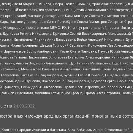
, Фонд имени Андрея Рылькова, Сфера, Центр СИБАЛЬТ, Уральская правозащитна
невосточный центр развития гражданских инициатив и социального партнерства, 
 организаций, Частное учреждение в Калининграде Совета Министров северных 
бирь, Частное учреждение в Санкт-Петербурге Совета Министров Северных Стра
а, Информационное агентство МЕМО. РУ, Институт региональной прессы, Инсти
ч, Дзугкоева Регина Николаевна, Кривенко Сергей Владимирович, Милославски
настасия Евгеньевна, Ривина Анна Валерьевна, Бойко Анатолий Николаевич, Дуг
ошель Ирина Ароновна, Шведов Григорий Сергеевич, Пономарев Лев Александро
ч, Цирульников Борис Альбертович, Гасан Ольга Павловна, Паутов Юрий Анато
Акимова Татьяна Николаевна, Золотарева Екатерина Александровна, Рачинский Я
Сергеевна, Аверин Владимир Анатольевич, Щур Татьяна Михайловна, Щур Никола
Анатольевна, Мельникова Валентина Дмитриевна, Вититинова Елена Владимировн
 Алексеевна, Закс Елена Владимировна, Буртина Елена Юрьевна, Гендель Людмил
рохоров Вадим Юрьевич, Шахова Елена Владимировна, Подузов Сергей Васильеви
й Ефимович, Сухих Дарья Николаевна, Орлов Олег Петрович, Добровольская Анн
нсон Лев Семенович, Локшина Татьяна Иосифовна, Орлов Олег Петрович, Поляк
ые на
24.03.2022
ностранных и международных организаций, признанных в соотв
нгресс народов Ичкерии и Дагестана, База, Асбат аль-Ансар, Священная война,