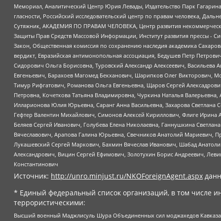
Мемориал, Аналитический Центр Юрия Левады, Издательство Парк Гагарина
гласности, Российский исследовательский центр по правам человека, Даль
Сутяжник, АКАДЕМИЯ ПО ПРАВАМ ЧЕЛОВЕКА, Центр развития некоммерческих
Защиты Прав Средств Массовой Информации, Институт развития прессы - Си
Закон, Общественная комиссия по сохранению наследия академика Сахаров
вердикт, Евразийская антимонопольная ассоциация, Бедушев Петр Петрови
Сидорович Ольга Борисовна, Туровский Александр Алексеевич, Васильева А
Евгеньевич, Барахоев Магомед Бекханович, Шарипков Олег Викторович, М
Тимур Рифгатович, Романова Ольга Евгеньевна, Щаров Сергей Алексадрови
Петровна, Кочеткова Татьяна Владимировна, Чуркина Наталья Валерьевна, 
Илларионова Юлия Юрьевна, Саранг Анна Васильевна, Захарова Светлана 
Гефтер Валентин Михайлович, Симонов Алексей Кириллович, Флиге Ирина 
Беляев Сергей Иванович, Голубева Елена Николаевна, Ганнушкина Светлана
Вячеславович, Арапова Галина Юрьевна, Свечников Анатолий Мариевич, П
Лукашевский Сергей Маркович, Бахмин Вячеслав Иванович, Шабад Анатоли
Александрович, Вицин Сергей Ефимович, Золотухин Борис Андреевич, Леви
Константинович
Источник:
http://unro.minjust.ru/NKOForeignAgent.aspx
данн
* Единый федеральный список организаций, в том числе и
террористическими:
Высший военный Маджлисуль Шура Объединенных сил моджахедов Кавказа, Ко