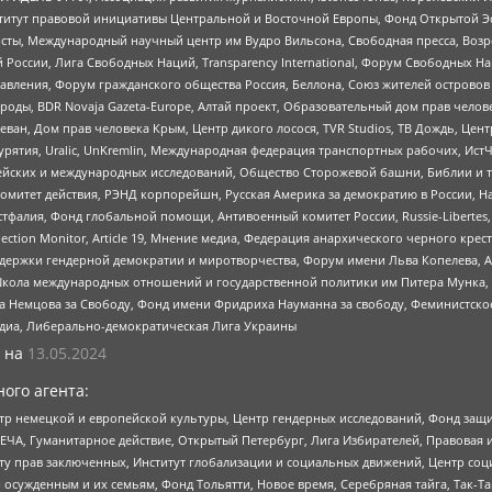
r, Институт правовой инициативы Центральной и Восточной Европы, Фонд Открытой Э
ты, Международный научный центр им Вудро Вильсона, Свободная пресса, Возро
России, Лига Свободных Наций, Transparеncy International, Форум Свободных Н
правления, Форум гражданского общества Россия, Беллона, Союз жителей острово
роды, BDR Novaja Gazeta-Europe, Алтай проект, Образовательный дом прав челов
еван, Дом прав человека Крым, Центр дикого лосося, TVR Studios, ТВ Дождь, Це
урятия, Uralic, UnKremlin, Международная федерация транспортных рабочих, Ист
ейских и международных исследований, Общество Сторожевой башни, Библии и тр
омитет действия, РЭНД корпорейшн, Русская Америка за демократию в России, Н
фалия, Фонд глобальной помощи, Антивоенный комитет России, Russie-Libertes, L
lection Monitor, Article 19, Мнение медиа, Федерация анархического черного кр
и гендерной демократии и миротворчества, Форум имени Льва Копелева, American C
г, Школа международных отношений и государственной политики им Питера Мунка
 Немцова за Свободу, Фонд имени Фридриха Науманна за свободу, Феминистско
медиа, Либерально-демократическая Лига Украины
 на
13.05.2024
ого агента:
р немецкой и европейской культуры, Центр гендерных исследований, Фонд защи
ЧА, Гуманитарное действие, Открытый Петербург, Лига Избирателей, Правовая 
иту прав заключенных, Институт глобализации и социальных движений, Центр 
ужденным и их семьям, Фонд Тольятти, Новое время, Серебряная тайга, Так-Так-