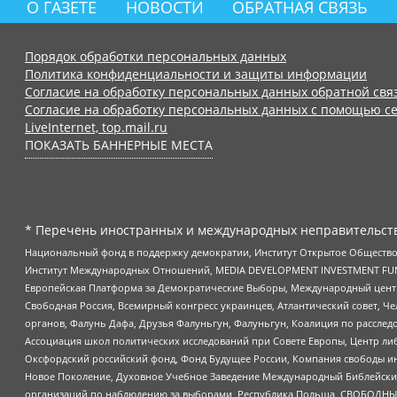
О ГАЗЕТЕ
НОВОСТИ
ОБРАТНАЯ СВЯЗЬ
Порядок обработки персональных данных
Политика конфиденциальности и защиты информации
Согласие на обработку персональных данных обратной свя
Согласие на обработку персональных данных с помощью се
LiveInternet, top.mail.ru
ПОКАЗАТЬ БАННЕРНЫЕ МЕСТА
* Перечень иностранных и международных неправительств
Национальный фонд в поддержку демократии, Институт Открытое Общество
Институт Международных Отношений, MEDIA DEVELOPMENT INVESTMENT FUND,
Европейская Платформа за Демократические Выборы, Международный цент
Свободная Россия, Всемирный конгресс украинцев, Атлантический совет, Ч
органов, Фалунь Дафа, Друзья Фалуньгун, Фалуньгун, Коалиция по рассле
Ассоциация школ политических исследований при Совете Европы, Центр ли
Оксфордский российский фонд, Фонд Будущее России, Компания свободы ин
Новое Поколение, Духовное Учебное Заведение Международный Библейский
организаций по наблюдению за выборами, Республика Польша, СВОБОДНЫЙ