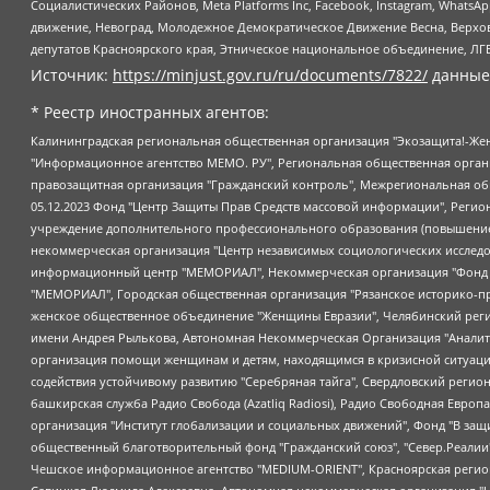
Социалистических Районов, Meta Platforms Inc, Facebook, Instagram, Wha
движение, Невоград, Молодежное Демократическое Движение Весна, Верхов
депутатов Красноярского края, Этническое национальное объединение, ЛГ
Источник:
https://minjust.gov.ru/ru/documents/7822/
данные
* Реестр иностранных агентов:
Калининградская региональная общественная организация "Экозащита!-Женсовет", Фонд содействия защите прав и свобод граждан "Общественный вердикт", Фонд "Институт Развития Свободы Информации", Частное учреждение "Информационное агентство МЕМО. РУ", Региональная общественная организация "Общественная комиссия по сохранению наследия академика Сахарова", Фонд поддержки свободы прессы, Санкт-Петербургская общественная правозащитная организация "Гражданский контроль", Межрегиональная общественная организация "Информационно-просветительский центр "Мемориал", Региональный Фонд "Центр Защиты Прав Средств Массовой Информации", с 05.12.2023 Фонд "Центр Защиты Прав Средств массовой информации", Региональная общественная благотворительная организация помощи беженцам и мигрантам "Гражданское содействие", Негосударственное образовательное учреждение дополнительного профессионального образования (повышение квалификации) специалистов "АКАДЕМИЯ ПО ПРАВАМ ЧЕЛОВЕКА", Свердловская региональная общественная организация "Сутяжник", Автономная некоммерческая организация "Центр независимых социологических исследований", Союз общественных объединений "Российский исследовательский центр по правам человека", Региональное общественное учреждение научно-информационный центр "МЕМОРИАЛ", Некоммерческая организация "Фонд защиты гласности", Автономная некоммерческая организация "Институт прав человека", Городская общественная организация "Екатеринбургское общество "МЕМОРИАЛ", Городская общественная организация "Рязанское историко-просветительское и правозащитное общество "Мемориал" (Рязанский Мемориал), Челябинский региональный орган общественной самодеятельности – женское общественное объединение "Женщины Евразии", Челябинский региональный орган общественной самодеятельности "Уральская правозащитная группа", Фонд содействия защите здоровья и социальной справедливости имени Андрея Рылькова, Автономная Некоммерческая Организация "Аналитический Центр Юрия Левады", Автономная некоммерческая организация социальной поддержки населения "Проект Апрель", Региональная общественная организация помощи женщинам и детям, находящимся в кризисной ситуации "Информационно-методический центр "Анна", Фонд содействия развитию массовых коммуникаций и правовому просвещению "Так-так-Так", Фонд содействия устойчивому развитию "Серебряная тайга", Свердловский региональный общественный фонд социальных проектов "Новое время", "Idel.Реалии", Кавказ.Реалии, Крым.Реалии, Телеканал Настоящее Время, Татаро-башкирская служба Радио Свобода (Azatliq Radiosi), Радио Свободная Европа/Радио Свобода (PCE/PC), "Сибирь.Реалии", "Фактограф", Благотворительный фонд помощи осужденным и их семьям, Автономная некоммерческая организация "Институт глобализации и социальных движений", Фонд "В защиту прав заключенных", Частное учреждение "Центр поддержки и содействия развитию средств массовой информации", Пензенский региональный общественный благотворительный фонд "Гражданский союз", "Север.Реалии", Некоммерческая организация Фонд "Правовая инициатива", Общество с ограниченной ответственностью "Радио Свободная Европа/Радио Свобода", Чешское информационное агентство "MEDIUM-ORIENT", Красноярская региональная общественная организация "Мы против СПИДа", Камалягин Денис Николаевич, Маркелов Сергей Евгеньевич, Пономарев Лев Александрович, Савицкая Людмила Алексеевна, Автоно