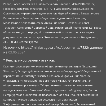
Родов, Совет Советских Социалистических Районов, Meta Platforms Inc,
Facebook, Instagram, WhatsApp, СИЧ-С14, Добровольческое Движение
Организации украинских националистов, Черный Комитет, Татарстанское
Региональное Всетатарское общественное движение, Невоград,
Молодежное Демократическое Движение Весна, Верховный Совет
Татарской Автономной Советской Социалистической Республики, Конгресс
ойрат-калмыцкого народа, Исполнительный комитет совета народных
депутатов Красноярского края, Этническое национальное объединение,
ЛГБТ, Я.МЫ Сергей Фургал
Источник:
https://minjust.gov.ru/ru/documents/7822/
данные
на
03.05.2024
* Реестр иностранных агентов:
Калининградская региональная общественная организация "Экозащита!-Женсовет", Фонд содействия защите прав и свобод граждан "Общественный вердикт", Фонд "Институт Развития Свободы Информации", Частное учреждение "Информационное агентство МЕМО. РУ", Региональная общественная организация "Общественная комиссия по сохранению наследия академика Сахарова", Фонд поддержки свободы прессы, Санкт-Петербургская общественная правозащитная организация "Гражданский контроль", Межрегиональная общественная организация "Информационно-просветительский центр "Мемориал", Региональный Фонд "Центр Защиты Прав Средств Массовой Информации", с 05.12.2023 Фонд "Центр Защиты Прав Средств массовой информации", Региональная общественная благотворительная организация помощи беженцам и мигрантам "Гражданское содействие", Негосударственное образовательное учреждение дополнительного профессионального образования (повышение квалификации) специалистов "АКАДЕМИЯ ПО ПРАВАМ ЧЕЛОВЕКА", Свердловская региональная общественная организация "Сутяжник", Автономная некоммерческая организация "Центр независимых социологических исследований", Союз общественных объединений "Российский исследовательский центр по правам человека", Региональное общественное учреждение научно-информационный центр "МЕМОРИАЛ", Некоммерческая организация "Фонд защиты гласности", Автономная некоммерческая организация "Институт прав человека", Городская общественная организация "Екатеринбургское общество "МЕМОРИАЛ", Городская общественная организация "Рязанское историко-просветительское и правозащитное общество "Мемориал" (Рязанский Мемориал), Челябинский региональный орган общественной самодеятельности – женское общественное объединение "Женщины Евразии", Челябинский региональный орган общественной самодеятельности "Уральская правозащитная группа", Фонд содействия защите здоровья и социальной справедливости имени Андрея Рылькова, Автономная Некоммерческая Организация "Аналитический Центр Юрия Левады", Автономная некоммерческая организация социальной поддержки населения "Проект Апрель", Региональная общественная организация помощи женщинам и детям, находящимся в кризисной ситуации "Информационно-методический центр "Анна", Фонд содействия развитию массовых коммуникаций и правовому просвещению "Так-так-Так", Фонд содействия устойчивому развитию "Серебряная тайга", Свердловский региональный общественный фонд социальных проектов "Новое время", "Idel.Реалии", Кавказ.Реалии, Крым.Реалии, Телеканал Настоящее Время, Татаро-башкирская служба Радио Свобода (Azatliq Radiosi), Радио Свободная Европа/Радио Свобода (PCE/PC), "Сибирь.Реалии", "Фактограф", Благотворительный фонд помощи осужденным и их семьям, Автономная некоммерческая организация "Институт глобализации и социальных движений", Фонд "В защиту прав заключенных", Частное учреждение "Центр поддержки и содействия развитию средств массовой информации", Пензенский региональный общественный благотворительный фонд "Гражданский союз", "Север.Реалии", Некоммерческая организация Фонд "Правовая инициатива", Общество с ограниченной ответственностью "Радио Свободная Европа/Радио Свобода", Чешское информационное агентство "MEDIUM-ORIENT", Красноярская региональная общественная организация "Мы против СПИДа", Камалягин Денис Николаевич, Маркелов Сергей Евгеньевич, Пономарев Лев Александрович, Савицкая Людмила Алексеевна, Автономная некоммерческая организация "Центр по работе с проблемой насилия "НАСИЛИЮ.НЕТ", Межрегиональный профессиональный союз работников здравоохранения "Альянс врачей", Юридическое лицо, зарегистрированное в Латвийской Республике, SIA "Medusa Project" (регистрационный номер 40103797863, дата регистрации 10.06.2014), Некоммерческая организация "Фонд по борьбе с коррупцией", Автономная некоммерческая организация "Институт права и публичной политики", Баданин Роман Сергеевич, Гликин Максим Александрович, Железнова Мария Михайловна, Лукьянова Юлия Сергеевна, Маетная Елизавета Витальевна, Маняхин Петр Борисович, Чуракова Ольга Владимировна, Ярош Юлия Петровна, Юридическое лицо "The Insider SIA", зарегистрированное в Риге, Латвийская Республика (дата регистрации 26.06.2015), являющееся администратором доменного имени интернет-издания "The Insider SIA", https://theins.ru, Постернак Алексей Евгеньевич, Рубин Михаил Аркадьевич, Анин Роман Александрович, Юридическое лицо Istories fonds, зарегистрированное в Латвийской Республике (регистрационный номер 50008295751, дата регистрации 24.02.2020), Великовский Дмитрий Александрович, Долинина Ирина Николаевна, Мароховская Алеся Алексеевна, Шлейнов Роман Юрьевич, Шмагун Олеся Валентиновна, Общество с ограниченной ответственностью "Альтаир 2021", Общество с ограниченной ответственностью "Вега 2021", Общество с ограниченной ответственностью "Главный редактор 2021", Общество с ограниченной ответственностью "Ромашки монолит", Важенков Артем Валерьевич, Ивановская областная общественная организация "Центр гендерных исследований", Гурман Юрий Альбертович, Медиапроект "ОВД-Инфо", Егоров Владимир Владимирович, Жилинский Владимир Александрович, Общество с ограниченной ответственностью "ЗП", Иванова София Юрьевна, Карезина Инна Павловна, Кильтау Екатерина Викторовна, Петров Алексей Викторович, Пискунов Сергей Евгеньевич, Смирнов Сергей Сергеевич, Тихонов Михаил Сергеевич, Общество с ограниченной ответственностью "ЖУРНАЛИСТ-ИНОСТРАННЫЙ АГЕНТ", Арапова Галина Юрьевна, Вольтская Татьяна Анатольевна, Американская компания "Mason G.E.S. Anonymous Foundation" (США), являющаяся владельцем интернет-издания https://mnews.world/, Компания "Stichting Bellingcat", зарегистрированная в Нидерландах (дата регистрации 11.07.2018), Захаров Андрей Вячеславович, Клепиковская Екатерина Дмитриевна, Общество с ограниченной ответственностью "МЕМО", Перл Роман Александрович, Симонов Евгений Алексеевич, Соловьева Елена Анатольевна, Сотников Даниил Владимирович, Сурначева Елизавета Дмитриевна, Автономная некоммерческая организация по защите прав человека и информированию населения "Якутия – Наше Мнение", Общество с ограниченной ответственностью "Москоу диджитал медиа", с 26.01.2023 Общество с ограниченной ответственностью "Чайка Белые сады", Ветошкина Валерия Валерьевна, Заговора Максим Александрович, Межрегиональное общественное движение "Российская ЛГБТ - сеть", Оленичев Максим Владимирович, Павлов Иван Юрьевич, Скворцова Елена Сергеевна, Общество с ограниченной ответственностью "Как бы инагент", Кочетков Игорь Викторович, Общество с ограниченной ответственностью "Честные выборы", Еланчик Олег Александрович, Общество с ограниченной ответственностью "Нобелевский призыв", Гималова Регина Эмилевна, Григорьев Андрей Валерьевич, Григорьева Алина Александровна, Ассоциация по содействию защите прав призывников, альтернативнослужащих и военнослужащих "Правозащитная группа "Гражданин.Армия.Право", Хисамова Регина Фаритовна, Автономная некоммерческая организация по реализации социально-правовых программ "Лилит", Дальневосточное общественное движение "Маяк", Санкт-Петербургская ЛГБТ-инициативная группа "Выход", Инициативная группа ЛГБТ+ "Реверс", Алексеев Андрей Викторович, Бекбулатова Таисия Львовна, Беляев Иван Михайлович, Владыкина Елена Сергеевна, Гельман Марат Александрович, Никульшина Вероника Юрьевна, Толоконникова Надежда Андреевна, Шендерович Виктор Анатольевич, Общество с ограниченной ответственностью "Данное сообщение", Общество с ограниченной ответственностью Издательский дом "Новая глава", Айнбиндер Александра Александровна, Московский комьюнити-центр для ЛГБТ+инициатив, Благотворительный фонд развития филантропии, Deutsche Welle (Германия, Kurt-Schumacher-Strasse 3, 53113 Bonn), Борзунова Мария Михайловна, Воробьев Виктор Викторович, Голубева Анна Львовна, Константинова Алла Михайловна, Малкова Ирина Владимировна, Мурадов Мурад Абдулгалимович, Осетинская Елизавета Николаевна, Понасенков Евгений Николаевич, Ганапольский Матвей Юрьевич, Киселев Евгений Алексеевич, Борухович Ирина Григорьевна, Дремин Иван Тимофеевич, Дубровский Дмитрий Викторович, Красноярская региональная общественная организация поддержки и развития альтернативных образовательных технологий и межкультурных коммуникаций "ИНТЕРРА", Маяковская Екатерина Алексеевна, Фейгин Марк Захарович, Филимонов Андрей Викторович, Дзугкоева Регина Николаевна, Доброхотов Роман Александрович, Дудь Юрий Александрович, Елкин Сергей Владимирович, Кругликов Кирилл Игоревич, Сабунаева Мария Леонидовна, Семенов Алексей Владимирович, Шаинян Карен Багратович, Шульман Екатерина Михайловна, Асафьев Артур Валерьевич, Вахштайн Виктор Семенович, Венедиктов Алексей Алексеевич, Лушникова Екатерина Евгеньевна, Волков Леонид Михайлович, Невзоров Александр Глебович, Пархоменко Сергей Борисович, Сироткин Ярослав Николаевич, Кара-Мурза Владимир Владимирович, Баранова Наталья Владимировна, Гозман Леонид Яковлевич, Кагарлицкий Борис Юльевич, Климарев Михаил Валерьевич, Милов Владимир Станиславович, Автономная некоммерческая организация Краснодарский центр современного искусства "Типография", Моргенштерн Алишер Тагирович, Соболь Любовь Эдуардовна, Общество с ограниченной ответственностью "ЛИЗА НОРМ", Каспаров Гарри Кимович, Ходорковский Михаил Борисович, Общество с ограниченной ответственностью "Апрельские тезисы", Данилович Ирина Брониславовна, Кашин Олег Владимирович, Петров Николай Владимирович, Пивоваров Алексей Владимирович, Соколов Михаил Владимирович, Цветкова Юлия Владимировна, Чичваркин Евгений Александрович, Комитет против пыток/Команда против пыток, Общество с ограниченной ответственностью "Первый научный", Общество с ограниченной ответственностью "Вертолет и ко", Белоцерковская Вероника Борисовна, Кац Максим Евгеньевич, Лазарева Татьяна Юрьевна, Шаведдинов Руслан Табризович, Яшин Илья Валерьевич, Общество с ограниченной ответственностью "Иноагент ААВ", Алешковский Дмитрий Петрович, Альбац Евгения Марковна, Быков Дмитрий Львович, Галямина Юлия Евгеньевна, Лойко Сергей Леонидович, Мартынов Кирилл Константинович, Медведев Сергей Александрович, Крашенинников Федор Геннадиевич, Гордеева Катерина Вл