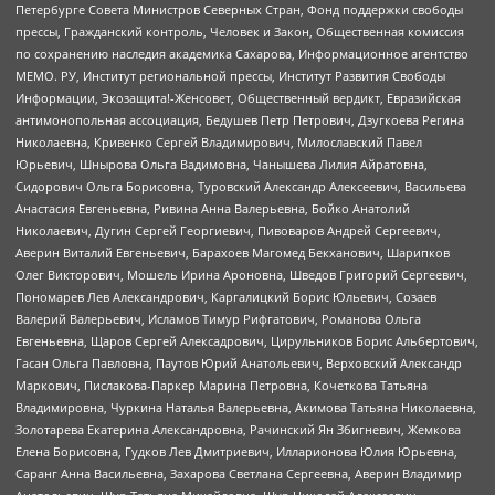
Петербурге Совета Министров Северных Стран, Фонд поддержки свободы
прессы, Гражданский контроль, Человек и Закон, Общественная комиссия
по сохранению наследия академика Сахарова, Информационное агентство
МЕМО. РУ, Институт региональной прессы, Институт Развития Свободы
Информации, Экозащита!-Женсовет, Общественный вердикт, Евразийская
антимонопольная ассоциация, Бедушев Петр Петрович, Дзугкоева Регина
Николаевна, Кривенко Сергей Владимирович, Милославский Павел
Юрьевич, Шнырова Ольга Вадимовна, Чанышева Лилия Айратовна,
Сидорович Ольга Борисовна, Туровский Александр Алексеевич, Васильева
Анастасия Евгеньевна, Ривина Анна Валерьевна, Бойко Анатолий
Николаевич, Дугин Сергей Георгиевич, Пивоваров Андрей Сергеевич,
Аверин Виталий Евгеньевич, Барахоев Магомед Бекханович, Шарипков
Олег Викторович, Мошель Ирина Ароновна, Шведов Григорий Сергеевич,
Пономарев Лев Александрович, Каргалицкий Борис Юльевич, Созаев
Валерий Валерьевич, Исламов Тимур Рифгатович, Романова Ольга
Евгеньевна, Щаров Сергей Алексадрович, Цирульников Борис Альбертович,
Гасан Ольга Павловна, Паутов Юрий Анатольевич, Верховский Александр
Маркович, Пислакова-Паркер Марина Петровна, Кочеткова Татьяна
Владимировна, Чуркина Наталья Валерьевна, Акимова Татьяна Николаевна,
Золотарева Екатерина Александровна, Рачинский Ян Збигневич, Жемкова
Елена Борисовна, Гудков Лев Дмитриевич, Илларионова Юлия Юрьевна,
Саранг Анна Васильевна, Захарова Светлана Сергеевна, Аверин Владимир