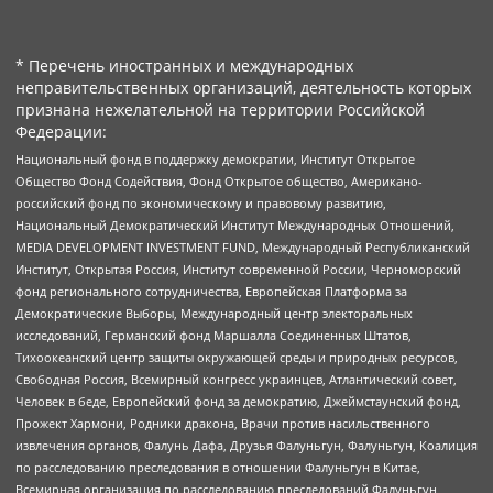
* Перечень иностранных и международных
неправительственных организаций, деятельность которых
признана нежелательной на территории Российской
Федерации:
Национальный фонд в поддержку демократии, Институт Открытое
Общество Фонд Содействия, Фонд Открытое общество, Американо-
российский фонд по экономическому и правовому развитию,
Национальный Демократический Институт Международных Отношений,
MEDIA DEVELOPMENT INVESTMENT FUND, Международный Республиканский
Институт, Открытая Россия, Институт современной России, Черноморский
фонд регионального сотрудничества, Европейская Платформа за
Демократические Выборы, Международный центр электоральных
исследований, Германский фонд Маршалла Соединенных Штатов,
Тихоокеанский центр защиты окружающей среды и природных ресурсов,
Свободная Россия, Всемирный конгресс украинцев, Атлантический совет,
Человек в беде, Европейский фонд за демократию, Джеймстаунский фонд,
Прожект Хармони, Родники дракона, Врачи против насильственного
извлечения органов, Фалунь Дафа, Друзья Фалуньгун, Фалуньгун, Коалиция
по расследованию преследования в отношении Фалуньгун в Китае,
Всемирная организация по расследованию преследований Фалуньгун,