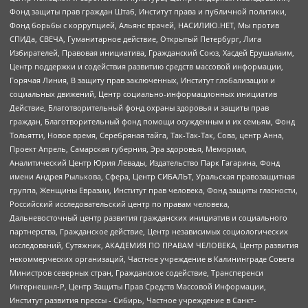
Фонд защиты прав граждан Штаб, Институт права и публичной политики,
Фонд борьбы с коррупцией, Альянс врачей, НАСИЛИЮ.НЕТ, Мы против
СПИДа, СВЕЧА, Гуманитарное действие, Открытый Петербург, Лига
Избирателей, Правовая инициатива, Гражданский Союз, Хасдей Ерушалаим,
Центр поддержки и содействия развитию средств массовой информации,
Горячая Линия, В защиту прав заключенных, Институт глобализации и
социальных движений, Центр социально-информационных инициатив
Действие, Благотворительный фонд охраны здоровья и защиты прав
граждан, Благотворительный фонд помощи осужденным и их семьям, Фонд
Тольятти, Новое время, Серебряная тайга, Так-Так-Так, Сова, центр Анна,
Проект Апрель, Самарская губерния, Эра здоровья, Мемориал,
Аналитический Центр Юрия Левады, Издательство Парк Гагарина, Фонд
имени Андрея Рылькова, Сфера, Центр СИБАЛЬТ, Уральская правозащитная
группа, Женщины Евразии, Институт прав человека, Фонд защиты гласности,
Российский исследовательский центр по правам человека,
Дальневосточный центр развития гражданских инициатив и социального
партнерства, Гражданское действие, Центр независимых социологических
исследований, Сутяжник, АКАДЕМИЯ ПО ПРАВАМ ЧЕЛОВЕКА, Центр развития
некоммерческих организаций, Частное учреждение в Калининграде Совета
Министров северных стран, Гражданское содействие, Трансперенси
Интернешнл-Р, Центр Защиты Прав Средств Массовой Информации,
Институт развития прессы - Сибирь, Частное учреждение в Санкт-