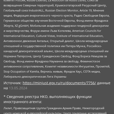
комитет России, Russie-Libertes, La Asocicion de Rusos Libres, Союз за
возвращение Северных территорий, Крымскотатарский Ресурсный Центр,
Глобальный союз IndustriALL, Russian Election Monitor, Article 19, Мнение
медиа, Федерация анархического черного креста, Радио Свободная Европа,
Германское общество изучения Восточной Европы, Фонд имени Фридриха
Эберта, XZ gGmbH, Мобильная академия поддержки гендерной демократии
и миротворчества, Форум имени Льва Копелева, American Councils for
International Education, Cultural Vistas, Institute of International Education,
Антивоенное движение Антальи, Открытый диалог, Школа международных
отношений и государственной политики им Питера Мунка, Российско-
канадский демократический альянс, Школа международных отношений им
Нормана Патерсона, Центр Гражданских Свобод, Фонд Бориса Немцова за
Свободу, Фонд имени Фридриха Науманна за свободу, Феминистское
антивоенное сопротивление, Комитет независимости Ингушетии, Прометей,
Stop Occupation of Karelia, Вернись живым, Фридом Хаус, СОТА медиа,
Либерально-демократическая Лига Украины
Источник:
https://minjust.gov.ru/ru/documents/7756/
данные
на
13.05.2024
* Сведения реестра НКО, выполняющих функции
иностранного агента:
Лилит, Правозащитная группа Гражданин.Армия.Право, Нижегородский
центр немецкой и европейской культуры, Центр гендерных исследований,