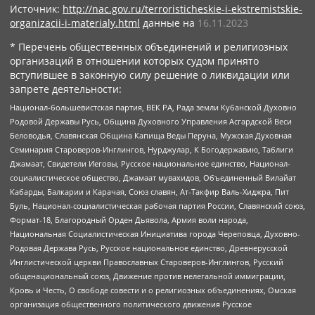
Источник:
http://nac.gov.ru/terroristicheskie-i-ekstremistskie-
organizacii-i-materialy.html
данные на
16.11.2023
* Перечень общественных объединений и религиозных
организаций в отношении которых судом принято
вступившее в законную силу решение о ликвидации или
запрете деятельности:
Национал-большевистская партия, ВЕК РА, Рада земли Кубанской Духовно
Родовой Державы Русь, Община Духовного Управления Асгардской Веси
Беловодья, Славянская Община Капища Веды Перуна, Мужская Духовная
Семинария Староверов-Инглингов, Нурджулар, К Богодержавию, Таблиги
Джамаат, Свидетели Иеговы, Русское национальное единство, Национал-
социалистическое общество, Джамаат мувахидов, Объединенный Вилайат
Кабарды, Балкарии и Карачая, Союз славян, Ат-Такфир Валь-Хиджра, Пит
Буль, Национал-социалистическая рабочая партия России, Славянский союз,
Формат-18, Благородный Орден Дьявола, Армия воли народа,
Национальная Социалистическая Инициатива города Череповца, Духовно-
Родовая Держава Русь, Русское национальное единство, Древнерусской
Инглистической церкви Православных Староверов-Инглингов, Русский
общенациональный союз, Движение против нелегальной иммиграции,
Кровь и Честь, О свободе совести и о религиозных объединениях, Омская
организация общественного политического движения Русское