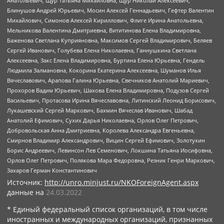
Анатольевич, Щур Татьяна Михайловна, Щур Николай Алексеевич,
Блинушов Андрей Юрьевич, Мосин Алексей Геннадьевич, Гефтер Валентин
Михайлович, Симонов Алексей Кириллович, Флиге Ирина Анатольевна,
Мельникова Валентина Дмитриевна, Вититинова Елена Владимировна,
Баженова Светлана Куприяновна, Максимов Сергей Владимирович, Беляев
Сергей Иванович, Голубева Елена Николаевна, Ганнушкина Светлана
Алексеевна, Закс Елена Владимировна, Буртина Елена Юрьевна, Гендель
Людмила Залмановна, Кокорина Екатерина Алексеевна, Шуманов Илья
Вячеславович, Арапова Галина Юрьевна, Свечников Анатолий Мариевич,
Прохоров Вадим Юрьевич, Шахова Елена Владимировна, Подузов Сергей
Васильевич, Протасова Ирина Вячеславовна, Литинский Леонид Борисович,
Лукашевский Сергей Маркович, Бахмин Вячеслав Иванович, Шабад
Анатолий Ефимович, Сухих Дарья Николаевна, Орлов Олег Петрович,
Добровольская Анна Дмитриевна, Королева Александра Евгеньевна,
Смирнов Владимир Александрович, Вицин Сергей Ефимович, Золотухин
Борис Андреевич, Левинсон Лев Семенович, Локшина Татьяна Иосифовна,
Орлов Олег Петрович, Полякова Мара Федоровна, Резник Генри Маркович,
Захаров Герман Константинович
Источник:
http://unro.minjust.ru/NKOForeignAgent.aspx
данные на
24.03.2022
* Единый федеральный список организаций, в том числе
иностранных и международных организаций, признанных