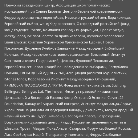
Пражский гражданский центр, Ассоциация школ политических
исследований при Совете Европы, Центр либеральной современности,
Форум русскоязычных европейцев, Немецко-русский обмен, Бард колледж,
Европейский выбор, Фонд Ходорковского, Оксфордский российский фонд,
Фонд Будущее России, Компания свободы информации, Проект Медиа,
Международное партнерство за права человека, Духовное Управление
Евангельских Христиан Украинской Христианской Церкви, Новое
Поколение, Духовное Учебное Заведение Международный Библейский
Колледж, Международное христианское движение, Всемирный Институт
Саентологических Предприятий, Церковь Духовной Технологии,
Европейская сеть организаций по наблюдению за выборами, Республика
Польша, СВОБОДНЫЙ ИДЕЛЬ-УРАЛ, Ассоциация развития журналистики,
IStories fonds, Королевский Институт Международных Отношений,
КРИМСЬКА ПРАВОЗАХИСНА ГРУПА, Фонд имени Генриха Бёлля, Stichting
Bellingcat, Bellingcat Ltd, The Insider, Институт правовой инициативы
Центральной и Восточной Европы, Фонд Открытой Эстонии, Calvert 22
Foundation, Канадский украинский конгресс, Институт Макдональда-Лорье,
Украинская национальная федерация Канады, Декабристы, Международный
научный центр им Вудро Вильсона, Свободная пресса, Возрождение,
Всеукраинский духовный центр , Риддл, Русский антивоенный комитет в
Швеции, Проект Медуза, Фонд Андрея Сахарова, Форум свободной России,
Лига Свободных Наций, Transparеncy International, Форум Свободных