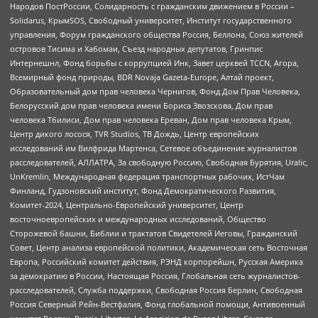
Народов ПостРоссии, Солидарность с гражданским движением в России –
Solidarus, КрымSOS, Свободный университет, Институт государственного
управления, Форум гражданского общества Россия, Беллона, Союз жителей
островов Тисима и Хабомаи, Съезд народных депутатов, Гринпис
Интернешнл, Фонд борьбы с коррупцией Инк, Завет церквей TCCN, Агора,
Всемирный фонд природы, BDR Novaja Gazeta-Europe, Алтай проект,
Образовательный дом прав человека Чернигов, Фонд Дом Прав Человека,
Белорусский дом прав человека имени Бориса Звозскова, Дом прав
человека Тбилиси, Дом прав человека Ереван, Дом прав человека Крым,
Центр дикого лосося, TVR Studios, ТВ Дождь, Центр европейских
исследований им Вилфрида Мартенса, Сетевое объединение журналистов
расследователей, АЛЛАТРА, За свободную Россию, Свободная Бурятия, Uralic,
UnKremlin, Международная федерация транспортных рабочих, ИстЧам
Финланд, Гудзоновский институт, Фонд Демократического Развития,
Комитет-2024, Центрально-Европейский университет, Центр
восточноевропейских и международных исследований, Общество
Сторожевой башни, Библии и трактатов Свидетелей Иеговы, Гражданский
Совет, Центр анализа европейской политики, Академическая сеть Восточная
Европа, Российский комитет действия, РЭНД корпорейшн, Русская Америка
за демократию в России, Настоящая Россия, Глобальная сеть журналистов-
расследователей, Служба поддержки, Свободная Россия Берлин, Свободная
Россия Северный Рейн-Вестфалия, Фонд глобальной помощи, Антивоенный