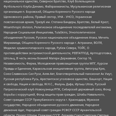
национальное единство, Северное Братство, Клуб Болельщиков
Футбольного Клуба Динамо, Файзрахманисты, Мусульманская религиозная
организация п. Боровский, Община Коренного Русского народа
Щелковского района, Правый сектор, УНА - УНСО, Украинская
повстанческая армия, Тризуб им. Степана Бандеры, Братство, Белый Крест,
Misanthropic division, Религиозное объединение последователей инглиизма,
Народная Социальная Инициатива, TulaSkins, Этнополитическое
объединение Русские, Русское национальное объединение Атака, Мечеть
Мирмамеда, Община Коренного Русского народа г. Астрахани, ВОЛЯ,
Меджлис крымскотатарского народа, Рубеж Севера, ТОЙС, О
противодействии экстремистской деятельности, РЕВТАТПОД, Артподготовка,
Штольц, В честь иконы Божией Матери Державная, Сектор 16,
Независимость, Фирма, Молодежная правозащитная группа МПГ, Курсом
Правды и Единения, Каракольская инициативная группа, Автоград Крю,
Союз Славянских Сил Руси, Алля-Аят, Благотворительный пансионат Ак Умут,
Русская республика Русь, Арестантское уголовное единство, Башкорт, Нация
и свобода, Нация и свобода, W.H.С., Фалунь Дафа, Иртыш Ultras, Русский
Патриотический клуб-Новокузнецк/РПК, Сибирский державный союз, Фонд
борьбы с коррупцией, Фонд защиты прав граждан, Штабы Навального,
Совет граждан СССР Прикубанского округа г. Краснодара, Мужское
государство, Народное объединение русского движения, Народное
движение Адат, Народный совет граждан РСФСР СССР Архангельской
области, Проект Штурм, Граждане СССР, Держава Союз Советских Светлых