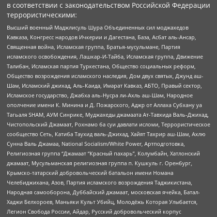
в соответствии с законодательством Российской Федерации
террористическими:
Высший военный Маджлисуль Шура Объединенных сил моджахедов
Кавказа, Конгресс народов Ичкерии и Дагестана, База, Асбат аль-Ансар,
Священная война, Исламская группа, Братья-мусульмане, Партия
исламского освобождения, Лашкар-И-Тайба, Исламская группа, Движение
Талибан, Исламская партия Туркестана, Общество социальных реформ,
Общество возрождения исламского наследия, Дом двух святых, Джунд аш-
Шам, Исламский джихад, Аль-Каида, Имарат Кавказ, АБТО, Правый сектор,
Исламское государство, Джабха аль-Нусра ли-Ахль аш-Шам, Народное
ополчение имени К. Минина и Д. Пожарского, Аджр от Аллаха Субхану уа
Тагьаля SHAM, АУМ Синрике, Муджахеды джамаата Ат-Тавхида Валь-Джихад,
Чистопольский Джамаат, Рохнамо ба суи давлати исломи, Террористическое
сообщество Сеть, Катиба Таухид валь-Джихад, Хайят Тахрир аш-Шам, Ахлю
Сунна Валь Джамаа, National Socialism/White Power, Артподготовка,
Религиозная группа “Джамаат “Красный пахарь”, Колумбайн, Хатлонский
джамаат, Мусульманская религиозная группа п. Кушкуль г. Оренбург,
Крымско-татарский добровольческий батальон имени Номана
Челебиджихана, Азов, Партия исламского возрождения Таджикистана,
Народная самооборона, Дуббайский джамаат, московская ячейка, Батал-
Хаджи Белхороев, Маньяки Культ Убийц, Молодёжь Которая Улыбается,
Легион Свобода России, Айдар, Русский добровольческий корпус