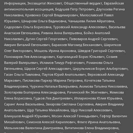
Информации, Экозащита!-Женсовет, Общественный вердикт, Евразийская
антимонопольная ассоциация, Бедушев Петр Петрович, Дзугкоева Регина
Николаевна, Кривенко Сергей Владимирович, Милославский Павел
Юрьевич, Шнырова Ольга Вадимовна, Чанышева Лилия Айратовна,
Сидорович Ольга Борисовна, Туровский Александр Алексеевич, Васильева
Анастасия Евгеньевна, Ривина Анна Валерьевна, Бойко Анатолий
Николаевич, Дугин Сергей Георгиевич, Пивоваров Андрей Сергеевич,
Аверин Виталий Евгеньевич, Барахоев Магомед Бекханович, Шарипков
Олег Викторович, Мошель Ирина Ароновна, Шведов Григорий Сергеевич,
Пономарев Лев Александрович, Каргалицкий Борис Юльевич, Созаев
Валерий Валерьевич, Исламов Тимур Рифгатович, Романова Ольга
Евгеньевна, Щаров Сергей Алексадрович, Цирульников Борис Альбертович,
Гасан Ольга Павловна, Паутов Юрий Анатольевич, Верховский Александр
Маркович, Пислакова-Паркер Марина Петровна, Кочеткова Татьяна
Владимировна, Чуркина Наталья Валерьевна, Акимова Татьяна Николаевна,
Золотарева Екатерина Александровна, Рачинский Ян Збигневич, Жемкова
Елена Борисовна, Гудков Лев Дмитриевич, Илларионова Юлия Юрьевна,
Саранг Анна Васильевна, Захарова Светлана Сергеевна, Аверин Владимир
Анатольевич, Щур Татьяна Михайловна, Щур Николай Алексеевич,
Блинушов Андрей Юрьевич, Мосин Алексей Геннадьевич, Гефтер Валентин
Михайлович, Симонов Алексей Кириллович, Флиге Ирина Анатольевна,
Мельникова Валентина Дмитриевна, Вититинова Елена Владимировна,