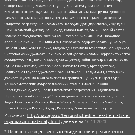
Священная война, Исламская группа, Братья-мусульмане, Партия
исламского освобождения, Лашкар-И-Тайба, Исламская группа, Движение
Талибан, Исламская партия Туркестана, Общество социальных реформ,
Общество возрождения исламского наследия, Дом двух святых, Джунд аш-
Шам, Исламский джихад, Аль-Каида, Имарат Кавказ, АБТО, Правый сектор,
Исламское государство, Джабха аль-Нусра ли-Ахль аш-Шам, Народное
ополчение имени К. Минина и Д. Пожарского, Аджр от Аллаха Субхану уа
Тагьаля SHAM, АУМ Синрике, Муджахеды джамаата Ат-Тавхида Валь-Джихад,
Чистопольский Джамаат, Рохнамо ба суи давлати исломи, Террористическое
сообщество Сеть, Катиба Таухид валь-Джихад, Хайят Тахрир аш-Шам, Ахлю
Сунна Валь Джамаа, National Socialism/White Power, Артподготовка,
Религиозная группа “Джамаат “Красный пахарь”, Колумбайн, Хатлонский
джамаат, Мусульманская религиозная группа п. Кушкуль г. Оренбург,
Крымско-татарский добровольческий батальон имени Номана
Челебиджихана, Азов, Партия исламского возрождения Таджикистана,
Народная самооборона, Дуббайский джамаат, московская ячейка, Батал-
Хаджи Белхороев, Маньяки Культ Убийц, Молодёжь Которая Улыбается,
Легион Свобода России, Айдар, Русский добровольческий корпус
Источник:
http://nac.gov.ru/terroristicheskie-i-ekstremistskie-
organizacii-i-materialy.html
данные на
16.11.2023
* Перечень общественных объединений и религиозных