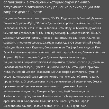
организаций в отношении которых судом принято
вступившее в законную силу решение о ликвидации или
запрете деятельности:
Национал-большевистская партия, ВЕК РА, Рада земли Кубанской Духовно
Родовой Державы Русь, Община Духовного Управления Асгардской Веси
Беловодья, Славянская Община Капища Веды Перуна, Мужская Духовная
Семинария Староверов-Инглингов, Нурджулар, К Богодержавию, Таблиги
Джамаат, Свидетели Иеговы, Русское национальное единство, Национал-
социалистическое общество, Джамаат мувахидов, Объединенный Вилайат
Кабарды, Балкарии и Карачая, Союз славян, Ат-Такфир Валь-Хиджра, Пит
Буль, Национал-социалистическая рабочая партия России, Славянский союз,
Формат-18, Благородный Орден Дьявола, Армия воли народа,
Национальная Социалистическая Инициатива города Череповца, Духовно-
Родовая Держава Русь, Русское национальное единство, Древнерусской
Инглистической церкви Православных Староверов-Инглингов, Русский
общенациональный союз, Движение против нелегальной иммиграции,
Кровь и Честь, О свободе совести и о религиозных объединениях, Омская
организация общественного политического движения Русское
национальное единство, Северное Братство, Клуб Болельщиков
Футбольного Клуба Динамо, Файзрахманисты, Мусульманская религиозная
организация п. Боровский, Община Коренного Русского народа
Щелковского района, Правый сектор, УНА - УНСО, Украинская