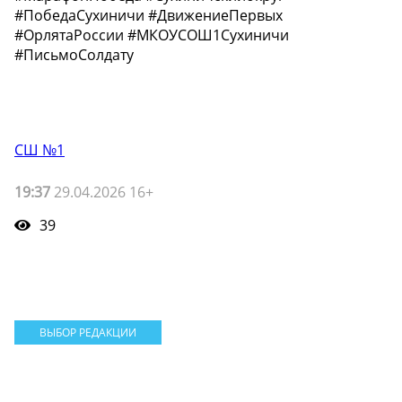
#ПобедаСухиничи #ДвижениеПервых
#ОрлятаРоссии #МКОУСОШ1Сухиничи
#ПисьмоСолдату
СШ №1
19:37
29.04.2026 16+
39
ВЫБОР РЕДАКЦИИ