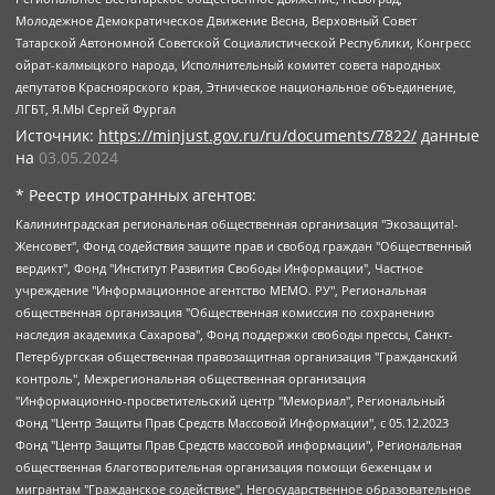
Молодежное Демократическое Движение Весна, Верховный Совет
Татарской Автономной Советской Социалистической Республики, Конгресс
ойрат-калмыцкого народа, Исполнительный комитет совета народных
депутатов Красноярского края, Этническое национальное объединение,
ЛГБТ, Я.МЫ Сергей Фургал
Источник:
https://minjust.gov.ru/ru/documents/7822/
данные
на
03.05.2024
* Реестр иностранных агентов:
Калининградская региональная общественная организация "Экозащита!-Женсовет", Фонд содействия защите прав и свобод граждан "Общественный вердикт", Фонд "Институт Развития Свободы Информации", Частное учреждение "Информационное агентство МЕМО. РУ", Региональная общественная организация "Общественная комиссия по сохранению наследия академика Сахарова", Фонд поддержки свободы прессы, Санкт-Петербургская общественная правозащитная организация "Гражданский контроль", Межрегиональная общественная организация "Информационно-просветительский центр "Мемориал", Региональный Фонд "Центр Защиты Прав Средств Массовой Информации", с 05.12.2023 Фонд "Центр Защиты Прав Средств массовой информации", Региональная общественная благотворительная организация помощи беженцам и мигрантам "Гражданское содействие", Негосударственное образовательное учреждение дополнительного профессионального образования (повышение квалификации) специалистов "АКАДЕМИЯ ПО ПРАВАМ ЧЕЛОВЕКА", Свердловская региональная общественная организация "Сутяжник", Автономная некоммерческая организация "Центр независимых социологических исследований", Союз общественных объединений "Российский исследовательский центр по правам человека", Региональное общественное учреждение научно-информационный центр "МЕМОРИАЛ", Некоммерческая организация "Фонд защиты гласности", Автономная некоммерческая организация "Институт прав человека", Городская общественная организация "Екатеринбургское общество "МЕМОРИАЛ", Городская общественная организация "Рязанское историко-просветительское и правозащитное общество "Мемориал" (Рязанский Мемориал), Челябинский региональный орган общественной самодеятельности – женское общественное объединение "Женщины Евразии", Челябинский региональный орган общественной самодеятельности "Уральская правозащитная группа", Фонд содействия защите здоровья и социальной справедливости имени Андрея Рылькова, Автономная Некоммерческая Организация "Аналитический Центр Юрия Левады", Автономная некоммерческая организация социальной поддержки населения "Проект Апрель", Региональная общественная организация помощи женщинам и детям, находящимся в кризисной ситуации "Информационно-методический центр "Анна", Фонд содействия развитию массовых коммуникаций и правовому просвещению "Так-так-Так", Фонд содействия устойчивому развитию "Серебряная тайга", Свердловский региональный общественный фонд социальных проектов "Новое время", "Idel.Реалии", Кавказ.Реалии, Крым.Реалии, Телеканал Настоящее Время, Татаро-башкирская служба Радио Свобода (Azatliq Radiosi), Радио Свободная Европа/Радио Свобода (PCE/PC), "Сибирь.Реалии", "Фактограф", Благотворительный фонд помощи осужденным и их семьям, Автономная некоммерческая организация "Институт глобализации и социальных движений", Фонд "В защиту прав заключенных", Частное учреждение "Центр поддержки и содействия развитию средств массовой информации", Пензенский региональный общественный благотворительный фонд "Гражданский союз", "Север.Реалии", Некоммерческая организация Фонд "Правовая инициатива", Общество с ограниченной ответственностью "Радио Свободная Европа/Радио Свобода", Чешское информационное агентство "MEDIUM-ORIENT", Красноярская региональная общественная организация "Мы против СПИДа", Камалягин Денис Николаевич, Маркелов Сергей Евгеньевич, Пономарев Лев Александрович, Савицкая Людмила Алексеевна, Автономная некоммерческая организация "Центр по работе с проблемой насилия "НАСИЛИЮ.НЕТ", Межрегиональный профессиональный союз работников здравоохранения "Альянс врачей", Юридическое лицо, зарегистрированное в Латвийской Республике, SIA "Medusa Project" (регистрационный номер 40103797863, дата регистрации 10.06.2014), Некоммерческая организация "Фонд по борьбе с коррупцией", Автономная некоммерческая организация "Институт права и публичной политики", Баданин Роман Сергеевич, Гликин Максим Александрович, Железнова Мария Михайловна, Лукьянова Юлия Сергеевна, Маетная Елизавета Витальевна, Маняхин Петр Борисович, Чуракова Ольга Владимировна, Ярош Юлия Петровна, Юридическое лицо "The Insider SIA", зарегистрированное в Риге, Латвийская Республика (дата регистрации 26.06.2015), являющееся администратором доменного имени интернет-издания "The Insider SIA", https://theins.ru, Постернак Алексей Евгеньевич, Рубин Михаил Аркадьевич, Анин Роман Александрович, Юридическое лицо Istories fonds, зарегистрированное в Латвийской Республике (регистрационный номер 50008295751, дата регистрации 24.02.2020), Великовский Дмитрий Александрович, Долинина Ирина Николаевна, Мароховская Алеся Алексеевна, Шлейнов Роман Юрьевич, Шмагун Олеся Валентиновна, Общество с ограниченной ответственностью "Альтаир 2021", Общество с ограниченной ответственностью "Вега 2021", Общество с ограниченной ответственностью "Главный редактор 2021", Общество с ограниченной ответственностью "Ромашки монолит", Важенков Артем Валерьевич, Ивановская областная общественная организация "Центр гендерных исследований", Гурман Юрий Альбертович, Медиапроект "ОВД-Инфо", Егоров Владимир Владимирович, Жилинский Владимир Александрович, Общество с ограниченной ответственностью "ЗП", Иванова София Юрьевна, Карезина Инна Павловна, Кильтау Екатерина Викторовна, Петров Алексей Викторович, Пискунов Сергей Евгеньевич, Смирнов Сергей Сергеевич, Тихонов Михаил Сергеевич, Общество с ограниченной ответственностью "ЖУРНАЛИСТ-ИНОСТРАННЫЙ АГЕНТ", Арапова Галина Юрьевна, Вольтская Татьяна Анатольевна, Американская компания "Mason G.E.S. Anonymous Foundation" (США), являющаяся владельцем интернет-издания https://mnews.world/, Компания "Stichting Bellingcat", зарегистрированная в Нидерландах (дата регистрации 11.07.2018), Захаров Андрей Вячеславович, Клепиковская Екатерина Дмитриевна, Общество с ограниченной ответственностью "МЕМО", Перл Роман Александрович, Симонов Евгений Алексеевич, Соловьева Елена Анатольевна, Сотников Даниил Владимирович, Сурначева Елизавета Дмитриевна, Автономная некоммерческая организация по защите прав человека и информированию населения "Якутия – Наше Мнение", Общество с ограниченной ответственностью "Москоу диджитал медиа", с 26.01.2023 Общество с ограниченной ответственностью "Чайка Белые сады", Ветошкина Валерия Валерьевна, Заговора Максим Александрович, Межрегиональное общественное движение "Российская ЛГБТ - сеть", Оленичев Максим Владимирович, Павлов Иван Юрьевич, Скворцова Елена Сергеевна, Общество с ограниченной ответственностью "Как бы инагент", Кочетков Игорь Викторович, Общество с ограниченной ответственностью "Честные выборы", Еланчик Олег Александрович, Общество с ограниченной ответственностью "Нобелевский призыв", Гималова Регина Эмилевна, Григорьев Андрей Валерьевич, Григорьева Алина Александровна, Ассоциация по содействию защите прав призывников, альтернативнослужащих и военнослужащих "Правозащитная группа "Гражданин.Армия.Право", Хисамова Регина Фаритовна, Автономная некоммерческая организация по реализации социально-правовых программ "Лилит", Дальневосточное общественное движение "Маяк", Санкт-Петербургская ЛГБТ-инициативная группа "Выход", Инициативная группа ЛГБТ+ "Реверс", Алексеев Андрей Викторович, Бекбулатова Таисия Львовна, Беляев Иван Михайлович, Владыкина Елена Сергеевна, Гельман Марат Александрович, Никульшина Вероника Юрьевна, Толоконникова Надежда Андреевна, Шендерович Виктор Анатольевич, Общество с ограниченной ответственностью "Данное сообщение", Общество с ограниченной ответственностью Издательский дом "Новая глава", Айнбиндер Александра Александровна, Московский комьюнити-центр для ЛГБТ+инициатив, Благотворительный фонд развития филантропии, Deutsche Welle (Германия, Kurt-Schumacher-Strasse 3, 53113 Bonn), Борзунова Мария Михайловна, Воробьев Виктор Викторович, Голубева Анна Львовна, Константинова Алла Михайловна, Малкова Ирина Владимировна, Мурадов Мурад Абдулгалимович, Осетинская Елизавета Николаевна, Понасенков Евгений Николаевич, Ганапольский Матвей Юрьевич, Киселев Евгений Алексеевич, Борухович Ирина Григорьевна, Дремин Иван Тимофеевич, Дубровский Дмитрий Викторович, Красноярская региональная общественная организация поддержки и развития альтернативных образовательных технологий и межкультурных коммуникаций "ИНТЕРРА", Маяковская Екатерина Алексеевна, Фейгин Марк Захарович, Филимонов Андрей Викторович, Дзугкоева Регина Николаевна, Доброхотов Роман Александрович, Дудь Юрий Александрович, Елкин Сергей Владимирович, Кругликов Кирилл Игоревич, Сабунаева Мария Леонидовна, Семенов Алексей Владимирович, Шаинян Карен Багратович, Шульман Екатерина Михайловна, Асафьев Артур Валерьевич, Вахштайн Виктор Семенович, Венедиктов Алексей Алексеевич, Лушникова Екатерина Евгеньевна, Волков Леонид Михайлович, Невзоров Александр Глебович, Пархоменко Сергей Борисович, Сироткин Ярослав Николаевич, Кара-Мурза Владимир Владимирович, Баранова Наталья Владимировна, Гозман Леонид Яковлевич, Кагарлицкий Борис Юльевич, Климарев Михаил Валерьевич, Милов Владимир Станиславович, Автономная некоммерческая организация Краснодарский центр современного искусства "Типография", Моргенштерн Алишер Тагирович, Соболь Любовь Эдуардовна, Общество с ограниченной ответственностью "ЛИЗА НОРМ", Каспаров Гарри Кимович, Ходорковский Михаил Борисович, Общество с ограниченной ответственностью "Апрельские тезисы", Данилович Ирина Брониславовна, Кашин Олег Владимирович, Петров Николай Владимирович, Пивоваров Алексей Владимирович, Соколов Михаил Владимирович, Цветкова Юлия Владимировна, Чичваркин Евгений Александрович, Комитет против пыток/Команда против пыток, Общество с ограниченной ответственностью "Первый научный", Общество с ограниченной ответственностью "Вертолет и ко", Белоцерковская Вероника Борисовна, Кац Максим Евгеньевич, Лазарева Татьяна Юрьевна, Шаведдинов Руслан Табризович, Яшин Илья Валерьевич, Общество с ограниченной ответственностью "Иноагент ААВ", Алешковский Дмитрий Петрович, Альбац Евгения Марковна, Быков Дмитрий Львович, Галямина Юлия Евгеньевна, Лойко Сергей Леонидович, Мартынов Кирилл Константинович, Медведев Сергей Александрович, Крашенинников Федор Геннадиевич, Гордеева Катерина Вл