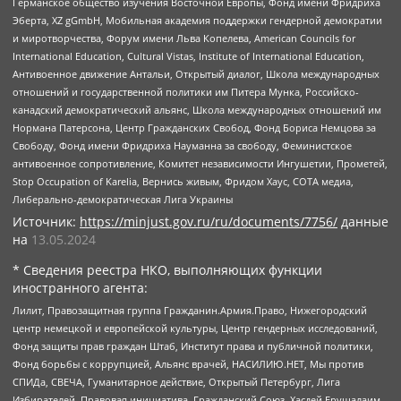
Германское общество изучения Восточной Европы, Фонд имени Фридриха
Эберта, XZ gGmbH, Мобильная академия поддержки гендерной демократии
и миротворчества, Форум имени Льва Копелева, American Councils for
International Education, Cultural Vistas, Institute of International Education,
Антивоенное движение Антальи, Открытый диалог, Школа международных
отношений и государственной политики им Питера Мунка, Российско-
канадский демократический альянс, Школа международных отношений им
Нормана Патерсона, Центр Гражданских Свобод, Фонд Бориса Немцова за
Свободу, Фонд имени Фридриха Науманна за свободу, Феминистское
антивоенное сопротивление, Комитет независимости Ингушетии, Прометей,
Stop Occupation of Karelia, Вернись живым, Фридом Хаус, СОТА медиа,
Либерально-демократическая Лига Украины
Источник:
https://minjust.gov.ru/ru/documents/7756/
данные
на
13.05.2024
* Сведения реестра НКО, выполняющих функции
иностранного агента:
Лилит, Правозащитная группа Гражданин.Армия.Право, Нижегородский
центр немецкой и европейской культуры, Центр гендерных исследований,
Фонд защиты прав граждан Штаб, Институт права и публичной политики,
Фонд борьбы с коррупцией, Альянс врачей, НАСИЛИЮ.НЕТ, Мы против
СПИДа, СВЕЧА, Гуманитарное действие, Открытый Петербург, Лига
Избирателей, Правовая инициатива, Гражданский Союз, Хасдей Ерушалаим,