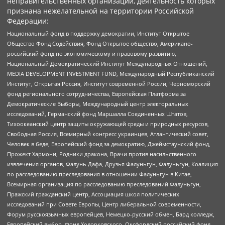
неправительственных организаций, деятельность которых
признана нежелательной на территории Российской
Федерации:
Национальный фонд в поддержку демократии, Институт Открытое
Общество Фонд Содействия, Фонд Открытое общество, Американо-
российский фонд по экономическому и правовому развитию,
Национальный Демократический Институт Международных Отношений,
MEDIA DEVELOPMENT INVESTMENT FUND, Международный Республиканский
Институт, Открытая Россия, Институт современной России, Черноморский
фонд регионального сотрудничества, Европейская Платформа за
Демократические Выборы, Международный центр электоральных
исследований, Германский фонд Маршалла Соединенных Штатов,
Тихоокеанский центр защиты окружающей среды и природных ресурсов,
Свободная Россия, Всемирный конгресс украинцев, Атлантический совет,
Человек в беде, Европейский фонд за демократию, Джеймстаунский фонд,
Прожект Хармони, Родники дракона, Врачи против насильственного
извлечения органов, Фалунь Дафа, Друзья Фалуньгун, Фалуньгун, Коалиция
по расследованию преследования в отношении Фалуньгун в Китае,
Всемирная организация по расследованию преследований Фалуньгун,
Пражский гражданский центр, Ассоциация школ политических
исследований при Совете Европы, Центр либеральной современности,
Форум русскоязычных европейцев, Немецко-русский обмен, Бард колледж,
Европейский выбор, Фонд Ходорковского, Оксфордский российский фонд,