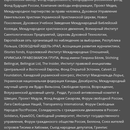
Фонд Будущее России, Компания свободы информации, Проект Медиа,
Международное партнерство за права человека, Духовное Управление
Евангельских Христиан Украинской Христианской Церкви, Новое
Поколение, Духовное Учебное Заведение Международный Библейский
Колледж, Международное христианское движение, Всемирный Институт
Саентологических Предприятий, Церковь Духовной Технологии,
Европейская сеть организаций по наблюдению за выборами, Республика
Польша, СВОБОДНЫЙ ИДЕЛЬ-УРАЛ, Ассоциация развития журналистики,
IStories fonds, Королевский Институт Международных Отношений,
КРИМСЬКА ПРАВОЗАХИСНА ГРУПА, Фонд имени Генриха Бёлля, Stichting
Bellingcat, Bellingcat Ltd, The Insider, Институт правовой инициативы
Центральной и Восточной Европы, Фонд Открытой Эстонии, Calvert 22
Foundation, Канадский украинский конгресс, Институт Макдональда-Лорье,
Украинская национальная федерация Канады, Декабристы, Международный
научный центр им Вудро Вильсона, Свободная пресса, Возрождение,
Всеукраинский духовный центр , Риддл, Русский антивоенный комитет в
Швеции, Проект Медуза, Фонд Андрея Сахарова, Форум свободной России,
Лига Свободных Наций, Transparеncy International, Форум Свободных
Народов ПостРоссии, Солидарность с гражданским движением в России –
Solidarus, КрымSOS, Свободный университет, Институт государственного
управления, Форум гражданского общества Россия, Беллона, Союз жителей
островов Тисима и Хабомаи, Съезд народных депутатов, Гринпис