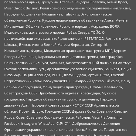
повстанческая армия, Тризуб им. Степана Бандеры, Братство, Белый Крест,
Misanthropic division, Религиозное объединение последователей инглиизма,
Народная Социальная Инициатива, TulaSkins, Этнополитическое
объединение Русские, Русское национальное объединение Атака, Мечеть
Мирмамеда, Община Коренного Русского народа г. Астрахани, ВОЛЯ,
Меджлис крымскотатарского народа, Рубеж Севера, ТОЙС, О
противодействии экстремистской деятельности, РЕВТАТПОД, Артподготовка,
Штольц, В честь иконы Божией Матери Державная, Сектор 16,
Независимость, Фирма, Молодежная правозащитная группа МПГ, Курсом
Правды и Единения, Каракольская инициативная группа, Автоград Крю,
Союз Славянских Сил Руси, Алля-Аят, Благотворительный пансионат Ак Умут,
Русская республика Русь, Арестантское уголовное единство, Башкорт, Нация
и свобода, Нация и свобода, W.H.С., Фалунь Дафа, Иртыш Ultras, Русский
Патриотический клуб-Новокузнецк/РПК, Сибирский державный союз, Фонд
борьбы с коррупцией, Фонд защиты прав граждан, Штабы Навального,
Совет граждан СССР Прикубанского округа г. Краснодара, Мужское
государство, Народное объединение русского движения, Народное
движение Адат, Народный совет граждан РСФСР СССР Архангельской
области, Проект Штурм, Граждане СССР, Держава Союз Советских Светлых
Родов, Совет Советских Социалистических Районов, Meta Platforms Inc,
Facebook, Instagram, WhatsApp, СИЧ-С14, Добровольческое Движение
Организации украинских националистов, Черный Комитет, Татарстанское
Региональное Всетатарское общественное движение, Невоград,