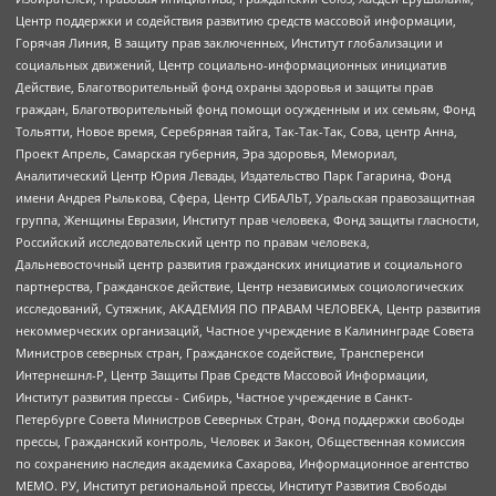
Центр поддержки и содействия развитию средств массовой информации,
Горячая Линия, В защиту прав заключенных, Институт глобализации и
социальных движений, Центр социально-информационных инициатив
Действие, Благотворительный фонд охраны здоровья и защиты прав
граждан, Благотворительный фонд помощи осужденным и их семьям, Фонд
Тольятти, Новое время, Серебряная тайга, Так-Так-Так, Сова, центр Анна,
Проект Апрель, Самарская губерния, Эра здоровья, Мемориал,
Аналитический Центр Юрия Левады, Издательство Парк Гагарина, Фонд
имени Андрея Рылькова, Сфера, Центр СИБАЛЬТ, Уральская правозащитная
группа, Женщины Евразии, Институт прав человека, Фонд защиты гласности,
Российский исследовательский центр по правам человека,
Дальневосточный центр развития гражданских инициатив и социального
партнерства, Гражданское действие, Центр независимых социологических
исследований, Сутяжник, АКАДЕМИЯ ПО ПРАВАМ ЧЕЛОВЕКА, Центр развития
некоммерческих организаций, Частное учреждение в Калининграде Совета
Министров северных стран, Гражданское содействие, Трансперенси
Интернешнл-Р, Центр Защиты Прав Средств Массовой Информации,
Институт развития прессы - Сибирь, Частное учреждение в Санкт-
Петербурге Совета Министров Северных Стран, Фонд поддержки свободы
прессы, Гражданский контроль, Человек и Закон, Общественная комиссия
по сохранению наследия академика Сахарова, Информационное агентство
МЕМО. РУ, Институт региональной прессы, Институт Развития Свободы