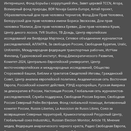
Интернешнл, Фонд борьбы с коррупцией Инк, Завет церквей TCCN, Агора,
Всемирный фонд природы, BDR Novaja Gazeta-Europe, Алтай проект,
Образовательный дом прав человека Чернигов, Фонд Дом Прав Человека,
Белорусский дом прав человека имени Бориса Звозскова, Дом прав
человека Тбилиси, Дом прав человека Ереван, Дом прав человека Крым,
Центр дикого лосося, TVR Studios, ТВ Дождь, Центр европейских
исследований им Вилфрида Мартенса, Сетевое объединение журналистов
расследователей, АЛЛАТРА, За свободную Россию, Свободная Бурятия, Uralic,
UnKremlin, Международная федерация транспортных рабочих, ИстЧам
Финланд, Гудзоновский институт, Фонд Демократического Развития,
Комитет-2024, Центрально-Европейский университет, Центр
восточноевропейских и международных исследований, Общество
Сторожевой башни, Библии и трактатов Свидетелей Иеговы, Гражданский
Совет, Центр анализа европейской политики, Академическая сеть Восточная
Европа, Российский комитет действия, РЭНД корпорейшн, Русская Америка
за демократию в России, Настоящая Россия, Глобальная сеть журналистов-
расследователей, Служба поддержки, Свободная Россия Берлин, Свободная
Россия Северный Рейн-Вестфалия, Фонд глобальной помощи, Антивоенный
комитет России, Russie-Libertes, La Asocicion de Rusos Libres, Союз за
возвращение Северных территорий, Крымскотатарский Ресурсный Центр,
Глобальный союз IndustriALL, Russian Election Monitor, Article 19, Мнение
медиа, Федерация анархического черного креста, Радио Свободная Европа,