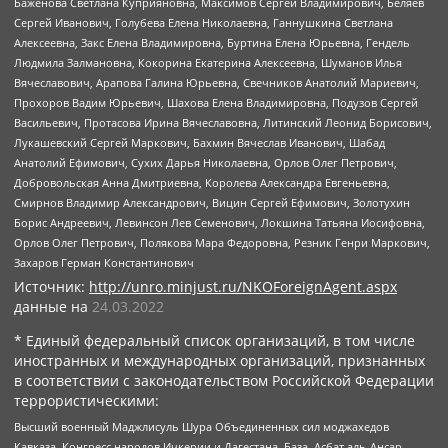
Баженова Светлана Куприяновна, Максимов Сергей Владимирович, Беляев
Сергей Иванович, Голубева Елена Николаевна, Ганнушкина Светлана
Алексеевна, Закс Елена Владимировна, Буртина Елена Юрьевна, Гендель
Людмила Залмановна, Кокорина Екатерина Алексеевна, Шуманов Илья
Вячеславович, Арапова Галина Юрьевна, Свечников Анатолий Мариевич,
Прохоров Вадим Юрьевич, Шахова Елена Владимировна, Подузов Сергей
Васильевич, Протасова Ирина Вячеславовна, Литинский Леонид Борисович,
Лукашевский Сергей Маркович, Бахмин Вячеслав Иванович, Шабад
Анатолий Ефимович, Сухих Дарья Николаевна, Орлов Олег Петрович,
Добровольская Анна Дмитриевна, Королева Александра Евгеньевна,
Смирнов Владимир Александрович, Вицин Сергей Ефимович, Золотухин
Борис Андреевич, Левинсон Лев Семенович, Локшина Татьяна Иосифовна,
Орлов Олег Петрович, Полякова Мара Федоровна, Резник Генри Маркович,
Захаров Герман Константинович
Источник:
http://unro.minjust.ru/NKOForeignAgent.aspx
данные на
24.03.2022
* Единый федеральный список организаций, в том числе
иностранных и международных организаций, признанных
в соответствии с законодательством Российской Федерации
террористическими:
Высший военный Маджлисуль Шура Объединенных сил моджахедов
Кавказа, Конгресс народов Ичкерии и Дагестана, База, Асбат аль-Ансар,