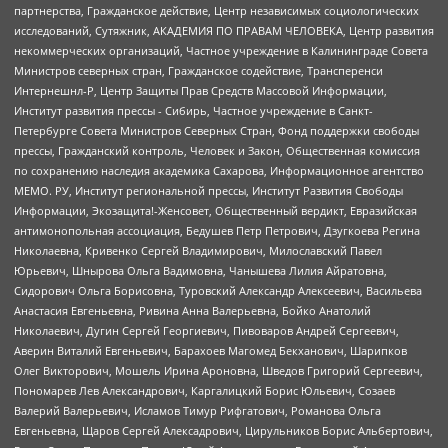
партнерства, Гражданское действие, Центр независимых социологических
исследований, Сутяжник, АКАДЕМИЯ ПО ПРАВАМ ЧЕЛОВЕКА, Центр развития
некоммерческих организаций, Частное учреждение в Калининграде Совета
Министров северных стран, Гражданское содействие, Трансперенси
Интернешнл-Р, Центр Защиты Прав Средств Массовой Информации,
Институт развития прессы - Сибирь, Частное учреждение в Санкт-
Петербурге Совета Министров Северных Стран, Фонд поддержки свободы
прессы, Гражданский контроль, Человек и Закон, Общественная комиссия
по сохранению наследия академика Сахарова, Информационное агентство
МЕМО. РУ, Институт региональной прессы, Институт Развития Свободы
Информации, Экозащита!-Женсовет, Общественный вердикт, Евразийская
антимонопольная ассоциация, Бедушев Петр Петрович, Дзугкоева Регина
Николаевна, Кривенко Сергей Владимирович, Милославский Павел
Юрьевич, Шнырова Ольга Вадимовна, Чанышева Лилия Айратовна,
Сидорович Ольга Борисовна, Туровский Александр Алексеевич, Васильева
Анастасия Евгеньевна, Ривина Анна Валерьевна, Бойко Анатолий
Николаевич, Дугин Сергей Георгиевич, Пивоваров Андрей Сергеевич,
Аверин Виталий Евгеньевич, Барахоев Магомед Бекханович, Шарипков
Олег Викторович, Мошель Ирина Ароновна, Шведов Григорий Сергеевич,
Пономарев Лев Александрович, Каргалицкий Борис Юльевич, Созаев
Валерий Валерьевич, Исламов Тимур Рифгатович, Романова Ольга
Евгеньевна, Щаров Сергей Алексадрович, Цирульников Борис Альбертович,