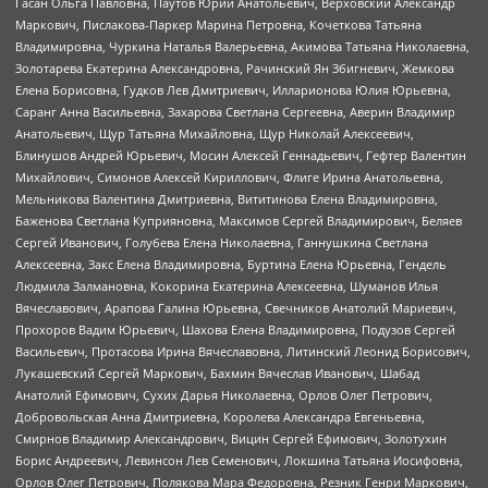
Гасан Ольга Павловна, Паутов Юрий Анатольевич, Верховский Александр
Маркович, Пислакова-Паркер Марина Петровна, Кочеткова Татьяна
Владимировна, Чуркина Наталья Валерьевна, Акимова Татьяна Николаевна,
Золотарева Екатерина Александровна, Рачинский Ян Збигневич, Жемкова
Елена Борисовна, Гудков Лев Дмитриевич, Илларионова Юлия Юрьевна,
Саранг Анна Васильевна, Захарова Светлана Сергеевна, Аверин Владимир
Анатольевич, Щур Татьяна Михайловна, Щур Николай Алексеевич,
Блинушов Андрей Юрьевич, Мосин Алексей Геннадьевич, Гефтер Валентин
Михайлович, Симонов Алексей Кириллович, Флиге Ирина Анатольевна,
Мельникова Валентина Дмитриевна, Вититинова Елена Владимировна,
Баженова Светлана Куприяновна, Максимов Сергей Владимирович, Беляев
Сергей Иванович, Голубева Елена Николаевна, Ганнушкина Светлана
Алексеевна, Закс Елена Владимировна, Буртина Елена Юрьевна, Гендель
Людмила Залмановна, Кокорина Екатерина Алексеевна, Шуманов Илья
Вячеславович, Арапова Галина Юрьевна, Свечников Анатолий Мариевич,
Прохоров Вадим Юрьевич, Шахова Елена Владимировна, Подузов Сергей
Васильевич, Протасова Ирина Вячеславовна, Литинский Леонид Борисович,
Лукашевский Сергей Маркович, Бахмин Вячеслав Иванович, Шабад
Анатолий Ефимович, Сухих Дарья Николаевна, Орлов Олег Петрович,
Добровольская Анна Дмитриевна, Королева Александра Евгеньевна,
Смирнов Владимир Александрович, Вицин Сергей Ефимович, Золотухин
Борис Андреевич, Левинсон Лев Семенович, Локшина Татьяна Иосифовна,
Орлов Олег Петрович, Полякова Мара Федоровна, Резник Генри Маркович,