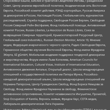
Сторожевой башни, Библии и трактатов Свидетелей Иеговы, Гражданский
Совет, Центр анализа европейской политики, Академическая сеть Восточная
Европа, Российский комитет действия, РЭНД корпорейшн, Русская Америка
за демократию в России, Настоящая Россия, Глобальная сеть журналистов-
расследователей, Служба поддержки, Свободная Россия Берлин, Свободная
Россия Северный Рейн-Вестфалия, Фонд глобальной помощи, Антивоенный
комитет России, Russie-Libertes, La Asocicion de Rusos Libres, Союз за
возвращение Северных территорий, Крымскотатарский Ресурсный Центр,
Глобальный союз IndustriALL, Russian Election Monitor, Article 19, Мнение
медиа, Федерация анархического черного креста, Радио Свободная Европа,
Германское общество изучения Восточной Европы, Фонд имени Фридриха
Эберта, XZ gGmbH, Мобильная академия поддержки гендерной демократии
и миротворчества, Форум имени Льва Копелева, American Councils for
International Education, Cultural Vistas, Institute of International Education,
Антивоенное движение Антальи, Открытый диалог, Школа международных
отношений и государственной политики им Питера Мунка, Российско-
канадский демократический альянс, Школа международных отношений им
Нормана Патерсона, Центр Гражданских Свобод, Фонд Бориса Немцова за
Свободу, Фонд имени Фридриха Науманна за свободу, Феминистское
антивоенное сопротивление, Комитет независимости Ингушетии, Прометей,
Stop Occupation of Karelia, Вернись живым, Фридом Хаус, СОТА медиа,
Либерально-демократическая Лига Украины
Источник:
https://minjust.gov.ru/ru/documents/7756/
данные