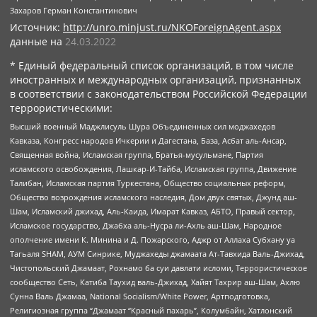
Захаров Герман Константинович
Источник:
http://unro.minjust.ru/NKOForeignAgent.aspx
данные на
24.03.2022
* Единый федеральный список организаций, в том числе
иностранных и международных организаций, признанных
в соответствии с законодательством Российской Федерации
террористическими:
Высший военный Маджлисуль Шура Объединенных сил моджахедов
Кавказа, Конгресс народов Ичкерии и Дагестана, База, Асбат аль-Ансар,
Священная война, Исламская группа, Братья-мусульмане, Партия
исламского освобождения, Лашкар-И-Тайба, Исламская группа, Движение
Талибан, Исламская партия Туркестана, Общество социальных реформ,
Общество возрождения исламского наследия, Дом двух святых, Джунд аш-
Шам, Исламский джихад, Аль-Каида, Имарат Кавказ, АБТО, Правый сектор,
Исламское государство, Джабха аль-Нусра ли-Ахль аш-Шам, Народное
ополчение имени К. Минина и Д. Пожарского, Аджр от Аллаха Субхану уа
Тагьаля SHAM, АУМ Синрике, Муджахеды джамаата Ат-Тавхида Валь-Джихад,
Чистопольский Джамаат, Рохнамо ба суи давлати исломи, Террористическое
сообщество Сеть, Катиба Таухид валь-Джихад, Хайят Тахрир аш-Шам, Ахлю
Сунна Валь Джамаа, National Socialism/White Power, Артподготовка,
Религиозная группа “Джамаат “Красный пахарь”, Колумбайн, Хатлонский