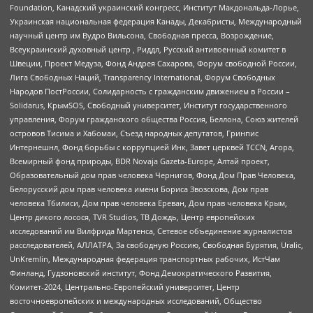
Foundation, Канадский украинский конгресс, Институт Макдональда-Лорье,
Украинская национальная федерация Канады, Декабристы, Международный
научный центр им Вудро Вильсона, Свободная пресса, Возрождение,
Всеукраинский духовный центр , Риддл, Русский антивоенный комитет в
Швеции, Проект Медуза, Фонд Андрея Сахарова, Форум свободной России,
Лига Свободных Наций, Transparеncy International, Форум Свободных
Народов ПостРоссии, Солидарность с гражданским движением в России –
Solidarus, КрымSOS, Свободный университет, Институт государственного
управления, Форум гражданского общества Россия, Беллона, Союз жителей
островов Тисима и Хабомаи, Съезд народных депутатов, Гринпис
Интернешнл, Фонд борьбы с коррупцией Инк, Завет церквей TCCN, Агора,
Всемирный фонд природы, BDR Novaja Gazeta-Europe, Алтай проект,
Образовательный дом прав человека Чернигов, Фонд Дом Прав Человека,
Белорусский дом прав человека имени Бориса Звозскова, Дом прав
человека Тбилиси, Дом прав человека Ереван, Дом прав человека Крым,
Центр дикого лосося, TVR Studios, ТВ Дождь, Центр европейских
исследований им Вилфрида Мартенса, Сетевое объединение журналистов
расследователей, АЛЛАТРА, За свободную Россию, Свободная Бурятия, Uralic,
UnKremlin, Международная федерация транспортных рабочих, ИстЧам
Финланд, Гудзоновский институт, Фонд Демократического Развития,
Комитет-2024, Центрально-Европейский университет, Центр
восточноевропейских и международных исследований, Общество