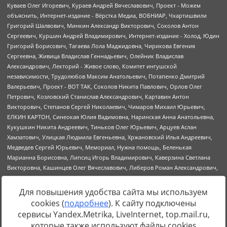
Для повышения удобства сайта мы используем
cookies (
подробнее
). К сайту подключены
Источник:
https://minjust.gov.ru/uploaded/files/reestr-
сервисы Yandex.Metrika, LiveInternet, top.mail.ru,
inostrannyih-agentov-22-03-2024.pdf
данные на
22.03.2024
которые также используют файлы cookies