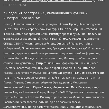
на
13.05.2024
* Сведения реестра НКО, выполняющих функции
иностранного агента:
Лилит, Правозащитная группа Гражданин.Армия.Право, Нижегородский
центр немецкой и европейской культуры, Центр гендерных исследований,
Фонд защиты прав граждан Штаб, Институт права и публичной политики,
Фонд борьбы с коррупцией, Альянс врачей, НАСИЛИЮ.НЕТ, Мы против
СПИДа, СВЕЧА, Гуманитарное действие, Открытый Петербург, Лига
Избирателей, Правовая инициатива, Гражданский Союз, Хасдей Ерушалаим,
Центр поддержки и содействия развитию средств массовой информации,
Горячая Линия, В защиту прав заключенных, Институт глобализации и
социальных движений, Центр социально-информационных инициатив
Действие, Благотворительный фонд охраны здоровья и защиты прав
граждан, Благотворительный фонд помощи осужденным и их семьям, Фонд
Тольятти, Новое время, Серебряная тайга, Так-Так-Так, Сова, центр Анна,
Проект Апрель, Самарская губерния, Эра здоровья, Мемориал,
Аналитический Центр Юрия Левады, Издательство Парк Гагарина, Фонд
имени Андрея Рылькова, Сфера, Центр СИБАЛЬТ, Уральская правозащитная
группа, Женщины Евразии, Институт прав человека, Фонд защиты гласности,
Российский исследовательский центр по правам человека,
Дальневосточный центр развития гражданских инициатив и социального