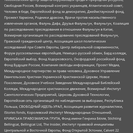
Свободная Россия, Всемирный конгресс украинцев, Атлантический совет,
Человек в беде, Европейский фонд за демократию, Джеймстаунский фонд,
Прожект Хармони, Родники дракона, Врачи против насильственного
извлечения органов, Фалунь Дафа, Друзья Фалуньгун, Фалуньгун, Коалиция
по расследованию преследования в отношении Фалуньгун в Китае,
Всемирная организация по расследованию преследований Фалуньгун,
Пражский гражданский центр, Ассоциация школ политических
исследований при Совете Европы, Центр либеральной современности,
Форум русскоязычных европейцев, Немецко-русский обмен, Бард колледж,
Европейский выбор, Фонд Ходорковского, Оксфордский российский фонд,
Фонд Будущее России, Компания свободы информации, Проект Медиа,
Международное партнерство за права человека, Духовное Управление
Евангельских Христиан Украинской Христианской Церкви, Новое
Поколение, Духовное Учебное Заведение Международный Библейский
Колледж, Международное христианское движение, Всемирный Институт
Саентологических Предприятий, Церковь Духовной Технологии,
Европейская сеть организаций по наблюдению за выборами, Республика
Польша, СВОБОДНЫЙ ИДЕЛЬ-УРАЛ, Ассоциация развития журналистики,
IStories fonds, Королевский Институт Международных Отношений,
КРИМСЬКА ПРАВОЗАХИСНА ГРУПА, Фонд имени Генриха Бёлля, Stichting
Bellingcat, Bellingcat Ltd, The Insider, Институт правовой инициативы
Центральной и Восточной Европы, Фонд Открытой Эстонии, Calvert 22