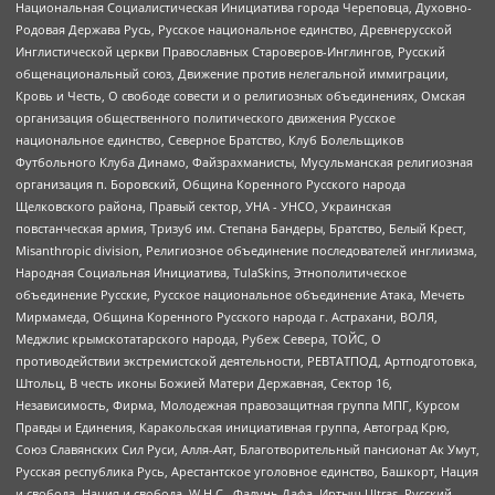
Национальная Социалистическая Инициатива города Череповца, Духовно-
Родовая Держава Русь, Русское национальное единство, Древнерусской
Инглистической церкви Православных Староверов-Инглингов, Русский
общенациональный союз, Движение против нелегальной иммиграции,
Кровь и Честь, О свободе совести и о религиозных объединениях, Омская
организация общественного политического движения Русское
национальное единство, Северное Братство, Клуб Болельщиков
Футбольного Клуба Динамо, Файзрахманисты, Мусульманская религиозная
организация п. Боровский, Община Коренного Русского народа
Щелковского района, Правый сектор, УНА - УНСО, Украинская
повстанческая армия, Тризуб им. Степана Бандеры, Братство, Белый Крест,
Misanthropic division, Религиозное объединение последователей инглиизма,
Народная Социальная Инициатива, TulaSkins, Этнополитическое
объединение Русские, Русское национальное объединение Атака, Мечеть
Мирмамеда, Община Коренного Русского народа г. Астрахани, ВОЛЯ,
Меджлис крымскотатарского народа, Рубеж Севера, ТОЙС, О
противодействии экстремистской деятельности, РЕВТАТПОД, Артподготовка,
Штольц, В честь иконы Божией Матери Державная, Сектор 16,
Независимость, Фирма, Молодежная правозащитная группа МПГ, Курсом
Правды и Единения, Каракольская инициативная группа, Автоград Крю,
Союз Славянских Сил Руси, Алля-Аят, Благотворительный пансионат Ак Умут,
Русская республика Русь, Арестантское уголовное единство, Башкорт, Нация
и свобода, Нация и свобода, W.H.С., Фалунь Дафа, Иртыш Ultras, Русский