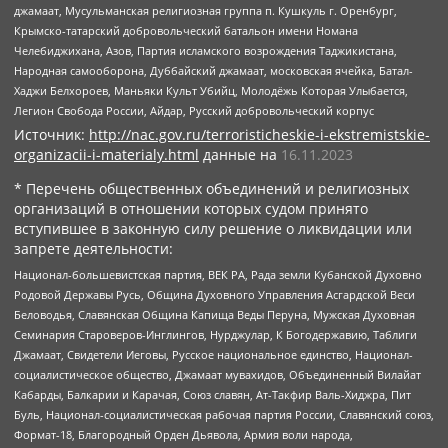
джамаат, Мусульманская религиозная группа п. Кушкуль г. Оренбург,
Крымско-татарский добровольческий батальон имени Номана
Челебиджихана, Азов, Партия исламского возрождения Таджикистана,
Народная самооборона, Дуббайский джамаат, московская ячейка, Батал-
Хаджи Белхороев, Маньяки Культ Убийц, Молодёжь Которая Улыбается,
Легион Свобода России, Айдар, Русский добровольческий корпус
Источник:
http://nac.gov.ru/terroristicheskie-i-ekstremistskie-
organizacii-i-materialy.html
данные на
16.11.2023
* Перечень общественных объединений и религиозных
организаций в отношении которых судом принято
вступившее в законную силу решение о ликвидации или
запрете деятельности:
Национал-большевистская партия, ВЕК РА, Рада земли Кубанской Духовно
Родовой Державы Русь, Община Духовного Управления Асгардской Веси
Беловодья, Славянская Община Капища Веды Перуна, Мужская Духовная
Семинария Староверов-Инглингов, Нурджулар, К Богодержавию, Таблиги
Джамаат, Свидетели Иеговы, Русское национальное единство, Национал-
социалистическое общество, Джамаат мувахидов, Объединенный Вилайат
Кабарды, Балкарии и Карачая, Союз славян, Ат-Такфир Валь-Хиджра, Пит
Буль, Национал-социалистическая рабочая партия России, Славянский союз,
Формат-18, Благородный Орден Дьявола, Армия воли народа,