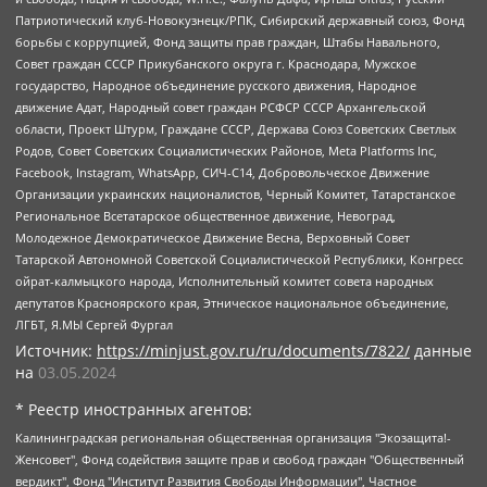
Патриотический клуб-Новокузнецк/РПК, Сибирский державный союз, Фонд
борьбы с коррупцией, Фонд защиты прав граждан, Штабы Навального,
Совет граждан СССР Прикубанского округа г. Краснодара, Мужское
государство, Народное объединение русского движения, Народное
движение Адат, Народный совет граждан РСФСР СССР Архангельской
области, Проект Штурм, Граждане СССР, Держава Союз Советских Светлых
Родов, Совет Советских Социалистических Районов, Meta Platforms Inc,
Facebook, Instagram, WhatsApp, СИЧ-С14, Добровольческое Движение
Организации украинских националистов, Черный Комитет, Татарстанское
Региональное Всетатарское общественное движение, Невоград,
Молодежное Демократическое Движение Весна, Верховный Совет
Татарской Автономной Советской Социалистической Республики, Конгресс
ойрат-калмыцкого народа, Исполнительный комитет совета народных
депутатов Красноярского края, Этническое национальное объединение,
ЛГБТ, Я.МЫ Сергей Фургал
Источник:
https://minjust.gov.ru/ru/documents/7822/
данные
на
03.05.2024
* Реестр иностранных агентов:
Калининградская региональная общественная организация "Экозащита!-Женсовет", Фонд содействия защите прав и свобод граждан "Общественный вердикт", Фонд "Институт Развития Свободы Информации", Частное учреждение "Информационное агентство МЕМО. РУ", Региональная общественная организация "Общественная комиссия по сохранению наследия академика Сахарова", Фонд поддержки свободы прессы, Санкт-Петербургская общественная правозащитная организация "Гражданский контроль", Межрегиональная общественная организация "Информационно-просветительский центр "Мемориал", Региональный Фонд "Центр Защиты Прав Средств Массовой Информации", с 05.12.2023 Фонд "Центр Защиты Прав Средств массовой информации", Региональная общественная благотворительная организация помощи беженцам и мигрантам "Гражданское содействие", Негосударственное образовательное учреждение дополнительного профессионального образования (повышение квалификации) специалистов "АКАДЕМИЯ ПО ПРАВАМ ЧЕЛОВЕКА", Свердловская региональная общественная организация "Сутяжник", Автономная некоммерческая организация "Центр независимых социологических исследований", Союз общественных объединений "Российский исследовательский центр по правам человека", Региональное общественное учреждение научно-информационный центр "МЕМОРИАЛ", Некоммерческая организация "Фонд защиты гласности", Автономная некоммерческая организация "Институт прав человека", Городская общественная организация "Екатеринбургское общество "МЕМОРИАЛ", Городская общественная организация "Рязанское историко-просветительское и правозащитное общество "Мемориал" (Рязанский Мемориал), Челябинский региональный орган общественной самодеятельности – женское общественное объединение "Женщины Евразии", Челябинский региональный орган общественной самодеятельности "Уральская правозащитная группа", Фонд содействия защите здоровья и социальной справедливости имени Андрея Рылькова, Автономная Некоммерческая Организация "Аналитический Центр Юрия Левады", Автономная некоммерческая организация социальной поддержки населения "Проект Апрель", Региональная общественная организация помощи женщинам и детям, находящимся в кризисной ситуации "Информационно-методический центр "Анна", Фонд содействия развитию массовых коммуникаций и правовому просвещению "Так-так-Так", Фонд содействия устойчивому развитию "Серебряная тайга", Свердловский региональный общественный фонд социальных проектов "Новое время", "Idel.Реалии", Кавказ.Реалии, Крым.Реалии, Телеканал Настоящее Время, Татаро-башкирская служба Радио Свобода (Azatliq Radiosi), Радио Свободная Европа/Радио Свобода (PCE/PC), "Сибирь.Реалии", "Фактограф", Благотворительный фонд помощи осужденным и их семьям, Автономная некоммерческая организация "Институт глобализации и социальных движений", Фонд "В защиту прав заключенных", Частное учреждение "Центр поддержки и содействия развитию средств массовой информации", Пензенский региональный общественный благотворительный фонд "Гражданский союз", "Север.Реалии", Некоммерческая организация Фонд "Правовая инициатива", Общество с ограниченной ответственностью "Радио Свободная Европа/Радио Свобода", Чешское информационное агентство "MEDIUM-ORIENT", Красноярская региональная общественная организация "Мы против СПИДа", Камалягин Денис Николаевич, Маркелов Сергей Евгеньевич, Пономарев Лев Александрович, Савицкая Людмила Алексеевна, Автономная некоммерческая организация "Центр по работе с проблемой насилия "НАСИЛИЮ.НЕТ", Межрегиональный профессиональный союз работников здравоохранения "Альянс врачей", Юридическое лицо, зарегистрированное в Латвийской Республике, SIA "Medusa Project" (регистрационный номер 40103797863, дата регистрации 10.06.2014), Некоммерческая организация "Фонд по борьбе с коррупцией", Автономная некоммерческая организация "Институт права и публичной политики", Баданин Роман Сергеевич, Гликин Максим Александрович, Железнова Мария Михайловна, Лукьянова Юлия Сергеевна, Маетная Елизавета Витальевна, Маняхин Петр Борисович, Чуракова Ольга Владимировна, Ярош Юлия Петровна, Юридическое лицо "The Insider SIA", зарегистрированное в Риге, Латвийская Республика (дата регистрации 26.06.2015), являющееся администратором доменного имени интернет-издания "The Insider SIA", https://theins.ru, Постернак Алексей Евгеньевич, Рубин Михаил Аркадьевич, Анин Роман Александрович, Юридическое лицо Istories fonds, зарегистрированное в Латвийской Республике (регистрационный номер 50008295751, дата регистрации 24.02.2020), Великовский Дмитрий Александрович, Долинина Ирина Николаевна, Мароховская Алеся Алексеевна, Шлейнов Роман Юрьевич, Шмагун Олеся Валентиновна, Общество с ограниченной ответственностью "Альтаир 2021", Общество с ограниченной ответственностью "Вега 2021", Общество с ограниченной ответственностью "Главный редактор 2021", Общество с ограниченной ответственностью "Ромашки монолит", Важенков Артем Валерьевич, Ивановская областная общественная организация "Центр гендерных исследований", Гурман Юрий Альбертович, Медиапроект "ОВД-Инфо", Егоров Владимир Владимирович, Жилинский Владимир Александрович, Общество с ограниченной ответственностью "ЗП", Иванова София Юрьевна, Карезина Инна Павловна, Кильтау Екатерина Викторовна, Петров Алексей Викторович, Пискунов Сергей Евгеньевич, Смирнов Сергей Сергеевич, Тихонов Михаил Сергеевич, Общество с ограниченной ответственностью "ЖУРНАЛИСТ-ИНОСТРАННЫЙ АГЕНТ", Арапова Галина Юрьевна, Вольтская Татьяна Анатольевна, Американская компания "Mason G.E.S. Anonymous Foundation" (США), являющаяся владельцем интернет-издания https://mnews.world/, Компания "Stichting Bellingcat", зарегистрированная в Нидерландах (дата регистрации 11.07.2018), Захаров Андрей Вячеславович, Клепиковская Екатерина Дмитриевна, Общество с ограниченной ответственностью "МЕМО", Перл Роман Александрович, Симонов Евгений Алексеевич, Соловьева Елена Анатольевна, Сотников Даниил Владимирович, Сурначева Елизавета Дмитриевна, Автономная некоммерческая организация по защите прав человека и информированию населения "Якутия – Наше Мнение", Общество с ограниченной ответственностью "Москоу диджитал медиа", с 26.01.2023 Общество с ограниченной ответственностью "Чайка Белые сады", Ветошкина Валерия Валерьевна, Заговора Максим Александрович, Межрегиональное общественное движение "Российская ЛГБТ - сеть", Оленичев Максим Владимирович, Павлов Иван Юрьевич, Скворцова Елена Сергеевна, Общество с ограниченной ответственностью "Как бы инагент", Кочетков Игорь Викторович, Общество с ограниченной ответственностью "Честные выборы", Еланчик Олег Александрович, Общество с ограниченной ответственностью "Нобелевский призыв", Гималова Регина Эмилевна, Григорьев Андрей Валерьевич, Григорьева Алина Александровна, Ассоциация по содействию защите прав призывников, альтернативнослужащих и военнослужащих "Правозащитная группа "Гражданин.Армия.Право", Хисамова Регина Фаритовна, Автономная некоммерческая организация по реализации социально-правовых программ "Лилит", Дальневосточное общественное движение "Маяк", Санкт-Петербургская ЛГБТ-инициативная группа "Выход", Инициативная группа ЛГБТ+ "Реверс", Алексеев Андрей Викторович, Бекбулатова Таисия Львовна, Беляев Иван Михайлович, Владыкина Елена Сергеевна, Гельман Марат Александрович, Никульшина Вероника Юрьевна, Толоконникова Надежда Андреевна, Шендерович Виктор Анатольевич, Общество с ограниченной ответственностью "Данное сообщение", Общество с ограниченной ответственностью Издательский дом "Новая глава", Айнбиндер Александра Александровна, Московский комьюнити-центр для ЛГБТ+инициатив, Благотворительный фонд развития филантропии, Deutsche Welle (Германия, Kurt-Schumacher-Strasse 3, 53113 Bonn), Борзунова Мария Михайловна, Воробьев Виктор Викторович, Голубева Анна Львовна, Константинова Алла Михайловна, Малкова Ирина Владимировна, Мурадов Мурад Абдулгалимович, Осетинская Елизавета Николаевна, Понасенков Евгений Николаевич, Ганапольский Матвей Юрьевич, Киселев Евгений Алексеевич, Борухович Ирина Григорьевна, Дремин Иван Тимофеевич, Дубровский Дмитрий Викторович, Красноярская региональная общественная организация поддержки и развития альтернативных образовательных технологий и межкультурных коммуникаций "ИНТЕРРА", Маяковская Екатерина Алексеевна, Фейгин Марк Захарович, Филимонов Андрей Викторович, Дзугкоева Регина Николаевна, Доброхотов Роман Александрович, Дудь Юрий Александрович, Елкин Сергей Владимирович, Кругликов Кирилл Игоревич, Сабунаева Мария Леонидовна, Семенов Алексей Владимирович, Шаинян Карен Багратович, Шульман Екатерина Михайловна, Асафьев Артур Валерьевич, Вахштайн Виктор Семенович, Венедиктов Алексей Алексеевич, Лушникова Екатерина Евгеньевна, Волков Леонид Михайлович, Невзоров Александр Глебович, Пархоменко Сергей Борисович, Сироткин Ярослав Николаевич, Кара-Мурза Владимир Владимирович, Баранова Наталья Владимировна, Гозман Леонид Яковлевич, Кагарлицкий Борис Юльевич, Климарев Михаил Валерьевич, Милов Владимир Станиславович, Автономная некоммерческая организация Краснодарский центр современного искусства "Типография", Моргенштерн Алишер Тагирович, Соболь Любовь Эдуардовна, Общество с ограниченной ответственностью "ЛИЗА НОРМ", Каспаров Гарри Кимович, Ходорковский Михаил Борисович, Общество с ограниченной ответственностью "Апрельские тезисы", Данилович Ирина Брониславовна, Кашин Олег Владимирович, Петров Николай Владимирович, Пивоваров Алексей Владимирович, Соколов Михаил Владимирович, Цветкова Юлия Владимировна, Чичваркин Евгений Александрович, Комитет против пыток/Команда против пыток, Общество с ограниченной ответственностью "Первый научный", Общество с ограниченной ответственностью "Вертолет и ко", Белоцерковская Вероника Борисовна, Кац Максим Евгеньевич, Лазарева Татьяна Юрьевна, Шаведдинов Руслан Табризович, Яшин Илья Валерьевич, Общество с ограниченной ответственностью "Иноагент ААВ", Алешковский Дмитрий Петрович, Альбац Евгения Марковна, Быков Дмитрий Львович, Галямина Юлия Евгеньевна, Лойко Сергей Леонидович, Мартынов Кирилл Константинович, Медведев Сергей Александрович, Крашенинников Федор Геннадиевич, Гордеева Катерина Вл