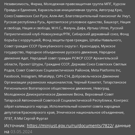
Независимость, Фирма, Молодежная правозащитная группа МПГ, Курсом
Правды и Единения, Каракольская инициативная группа, Автоград Крю,
Союз Славянских Сил Руси, Алля-Аят, Благотворительный пансионат Ак Умут,
Русская республика Русь, Арестантское уголовное единство, Башкорт, Нация
и свобода, Нация и свобода, W.H.С., Фалунь Дафа, Иртыш Ultras, Русский
Патриотический клуб-Новокузнецк/РПК, Сибирский державный союз, Фонд
борьбы с коррупцией, Фонд защиты прав граждан, Штабы Навального,
Совет граждан СССР Прикубанского округа г. Краснодара, Мужское
государство, Народное объединение русского движения, Народное
движение Адат, Народный совет граждан РСФСР СССР Архангельской
области, Проект Штурм, Граждане СССР, Держава Союз Советских Светлых
Родов, Совет Советских Социалистических Районов, Meta Platforms Inc,
Facebook, Instagram, WhatsApp, СИЧ-С14, Добровольческое Движение
Организации украинских националистов, Черный Комитет, Татарстанское
Региональное Всетатарское общественное движение, Невоград,
Молодежное Демократическое Движение Весна, Верховный Совет
Татарской Автономной Советской Социалистической Республики, Конгресс
ойрат-калмыцкого народа, Исполнительный комитет совета народных
депутатов Красноярского края, Этническое национальное объединение,
ЛГБТ, Я.МЫ Сергей Фургал
Источник:
https://minjust.gov.ru/ru/documents/7822/
данные
на
03.05.2024