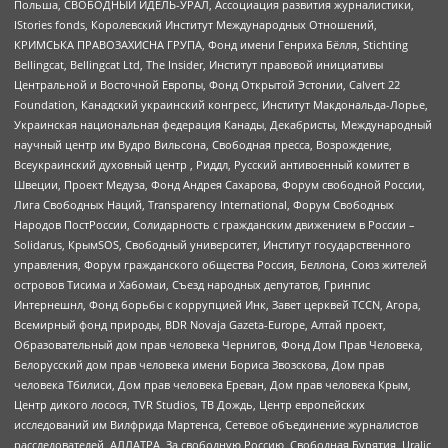
Польша, СВОБОДНЫЙ ИДЕЛЬ-УРАЛ, Ассоциация развития журналистики,
IStories fonds, Королевский Институт Международных Отношений,
КРИМСЬКА ПРАВОЗАХИСНА ГРУПА, Фонд имени Генриха Бёлля, Stichting
Bellingcat, Bellingcat Ltd, The Insider, Институт правовой инициативы
Центральной и Восточной Европы, Фонд Открытой Эстонии, Calvert 22
Foundation, Канадский украинский конгресс, Институт Макдональда-Лорье,
Украинская национальная федерация Канады, Декабристы, Международный
научный центр им Вудро Вильсона, Свободная пресса, Возрождение,
Всеукраинский духовный центр , Риддл, Русский антивоенный комитет в
Швеции, Проект Медуза, Фонд Андрея Сахарова, Форум свободной России,
Лига Свободных Наций, Transparеncy International, Форум Свободных
Народов ПостРоссии, Солидарность с гражданским движением в России –
Solidarus, КрымSOS, Свободный университет, Институт государственного
управления, Форум гражданского общества Россия, Беллона, Союз жителей
островов Тисима и Хабомаи, Съезд народных депутатов, Гринпис
Интернешнл, Фонд борьбы с коррупцией Инк, Завет церквей TCCN, Агора,
Всемирный фонд природы, BDR Novaja Gazeta-Europe, Алтай проект,
Образовательный дом прав человека Чернигов, Фонд Дом Прав Человека,
Белорусский дом прав человека имени Бориса Звозскова, Дом прав
человека Тбилиси, Дом прав человека Ереван, Дом прав человека Крым,
Центр дикого лосося, TVR Studios, ТВ Дождь, Центр европейских
исследований им Вилфрида Мартенса, Сетевое объединение журналистов
расследователей, АЛЛАТРА, За свободную Россию, Свободная Бурятия, Uralic,