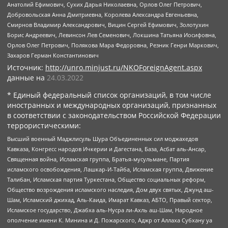
Анатолий Ефимович, Сухих Дарья Николаевна, Орлов Олег Петрович,
Добровольская Анна Дмитриевна, Королева Александра Евгеньевна,
Смирнов Владимир Александрович, Вицин Сергей Ефимович, Золотухин
Борис Андреевич, Левинсон Лев Семенович, Локшина Татьяна Иосифовна,
Орлов Олег Петрович, Полякова Мара Федоровна, Резник Генри Маркович,
Захаров Герман Константинович
Источник:
http://unro.minjust.ru/NKOForeignAgent.aspx
данные на
24.03.2022
* Единый федеральный список организаций, в том числе
иностранных и международных организаций, признанных
в соответствии с законодательством Российской Федерации
террористическими:
Высший военный Маджлисуль Шура Объединенных сил моджахедов
Кавказа, Конгресс народов Ичкерии и Дагестана, База, Асбат аль-Ансар,
Священная война, Исламская группа, Братья-мусульмане, Партия
исламского освобождения, Лашкар-И-Тайба, Исламская группа, Движение
Талибан, Исламская партия Туркестана, Общество социальных реформ,
Общество возрождения исламского наследия, Дом двух святых, Джунд аш-
Шам, Исламский джихад, Аль-Каида, Имарат Кавказ, АБТО, Правый сектор,
Исламское государство, Джабха аль-Нусра ли-Ахль аш-Шам, Народное
ополчение имени К. Минина и Д. Пожарского, Аджр от Аллаха Субхану уа