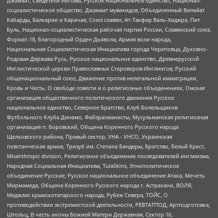
Джамаат, Свидетели Иеговы, Русское национальное единство, Национал-
социалистическое общество, Джамаат мувахидов, Объединенный Вилайат
Кабарды, Балкарии и Карачая, Союз славян, Ат-Такфир Валь-Хиджра, Пит
Буль, Национал-социалистическая рабочая партия России, Славянский союз,
Формат-18, Благородный Орден Дьявола, Армия воли народа,
Национальная Социалистическая Инициатива города Череповца, Духовно-
Родовая Держава Русь, Русское национальное единство, Древнерусской
Инглистической церкви Православных Староверов-Инглингов, Русский
общенациональный союз, Движение против нелегальной иммиграции,
Кровь и Честь, О свободе совести и о религиозных объединениях, Омская
организация общественного политического движения Русское
национальное единство, Северное Братство, Клуб Болельщиков
Футбольного Клуба Динамо, Файзрахманисты, Мусульманская религиозная
организация п. Боровский, Община Коренного Русского народа
Щелковского района, Правый сектор, УНА - УНСО, Украинская
повстанческая армия, Тризуб им. Степана Бандеры, Братство, Белый Крест,
Misanthropic division, Религиозное объединение последователей инглиизма,
Народная Социальная Инициатива, TulaSkins, Этнополитическое
объединение Русские, Русское национальное объединение Атака, Мечеть
Мирмамеда, Община Коренного Русского народа г. Астрахани, ВОЛЯ,
Меджлис крымскотатарского народа, Рубеж Севера, ТОЙС, О
противодействии экстремистской деятельности, РЕВТАТПОД, Артподготовка,
Штольц, В честь иконы Божией Матери Державная, Сектор 16,