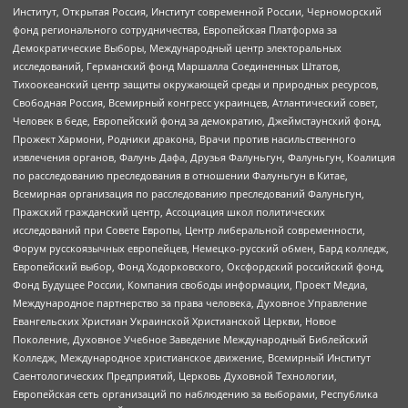
Институт, Открытая Россия, Институт современной России, Черноморский
фонд регионального сотрудничества, Европейская Платформа за
Демократические Выборы, Международный центр электоральных
исследований, Германский фонд Маршалла Соединенных Штатов,
Тихоокеанский центр защиты окружающей среды и природных ресурсов,
Свободная Россия, Всемирный конгресс украинцев, Атлантический совет,
Человек в беде, Европейский фонд за демократию, Джеймстаунский фонд,
Прожект Хармони, Родники дракона, Врачи против насильственного
извлечения органов, Фалунь Дафа, Друзья Фалуньгун, Фалуньгун, Коалиция
по расследованию преследования в отношении Фалуньгун в Китае,
Всемирная организация по расследованию преследований Фалуньгун,
Пражский гражданский центр, Ассоциация школ политических
исследований при Совете Европы, Центр либеральной современности,
Форум русскоязычных европейцев, Немецко-русский обмен, Бард колледж,
Европейский выбор, Фонд Ходорковского, Оксфордский российский фонд,
Фонд Будущее России, Компания свободы информации, Проект Медиа,
Международное партнерство за права человека, Духовное Управление
Евангельских Христиан Украинской Христианской Церкви, Новое
Поколение, Духовное Учебное Заведение Международный Библейский
Колледж, Международное христианское движение, Всемирный Институт
Саентологических Предприятий, Церковь Духовной Технологии,
Европейская сеть организаций по наблюдению за выборами, Республика