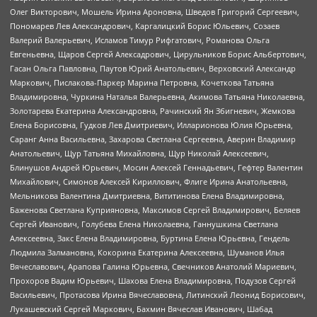
Олег Викторович, Мошель Ирина Ароновна, Шведов Григорий Сергеевич,
Пономарев Лев Александрович, Каргалицкий Борис Юльевич, Созаев
Валерий Валерьевич, Исламов Тимур Рифгатович, Романова Ольга
Евгеньевна, Щаров Сергей Алексадрович, Цирульников Борис Альбертович,
Гасан Ольга Павловна, Паутов Юрий Анатольевич, Верховский Александр
Маркович, Пислакова-Паркер Марина Петровна, Кочеткова Татьяна
Владимировна, Чуркина Наталья Валерьевна, Акимова Татьяна Николаевна,
Золотарева Екатерина Александровна, Рачинский Ян Збигневич, Жемкова
Елена Борисовна, Гудков Лев Дмитриевич, Илларионова Юлия Юрьевна,
Саранг Анна Васильевна, Захарова Светлана Сергеевна, Аверин Владимир
Анатольевич, Щур Татьяна Михайловна, Щур Николай Алексеевич,
Блинушов Андрей Юрьевич, Мосин Алексей Геннадьевич, Гефтер Валентин
Михайлович, Симонов Алексей Кириллович, Флиге Ирина Анатольевна,
Мельникова Валентина Дмитриевна, Вититинова Елена Владимировна,
Баженова Светлана Куприяновна, Максимов Сергей Владимирович, Беляев
Сергей Иванович, Голубева Елена Николаевна, Ганнушкина Светлана
Алексеевна, Закс Елена Владимировна, Буртина Елена Юрьевна, Гендель
Людмила Залмановна, Кокорина Екатерина Алексеевна, Шуманов Илья
Вячеславович, Арапова Галина Юрьевна, Свечников Анатолий Мариевич,
Прохоров Вадим Юрьевич, Шахова Елена Владимировна, Подузов Сергей
Васильевич, Протасова Ирина Вячеславовна, Литинский Леонид Борисович,
Лукашевский Сергей Маркович, Бахмин Вячеслав Иванович, Шабад