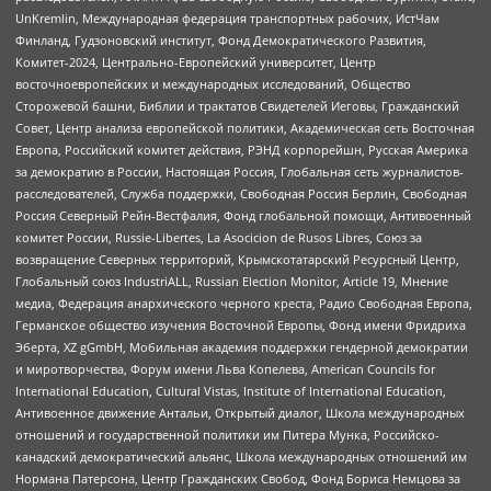
UnKremlin, Международная федерация транспортных рабочих, ИстЧам
Финланд, Гудзоновский институт, Фонд Демократического Развития,
Комитет-2024, Центрально-Европейский университет, Центр
восточноевропейских и международных исследований, Общество
Сторожевой башни, Библии и трактатов Свидетелей Иеговы, Гражданский
Совет, Центр анализа европейской политики, Академическая сеть Восточная
Европа, Российский комитет действия, РЭНД корпорейшн, Русская Америка
за демократию в России, Настоящая Россия, Глобальная сеть журналистов-
расследователей, Служба поддержки, Свободная Россия Берлин, Свободная
Россия Северный Рейн-Вестфалия, Фонд глобальной помощи, Антивоенный
комитет России, Russie-Libertes, La Asocicion de Rusos Libres, Союз за
возвращение Северных территорий, Крымскотатарский Ресурсный Центр,
Глобальный союз IndustriALL, Russian Election Monitor, Article 19, Мнение
медиа, Федерация анархического черного креста, Радио Свободная Европа,
Германское общество изучения Восточной Европы, Фонд имени Фридриха
Эберта, XZ gGmbH, Мобильная академия поддержки гендерной демократии
и миротворчества, Форум имени Льва Копелева, American Councils for
International Education, Cultural Vistas, Institute of International Education,
Антивоенное движение Антальи, Открытый диалог, Школа международных
отношений и государственной политики им Питера Мунка, Российско-
канадский демократический альянс, Школа международных отношений им
Нормана Патерсона, Центр Гражданских Свобод, Фонд Бориса Немцова за