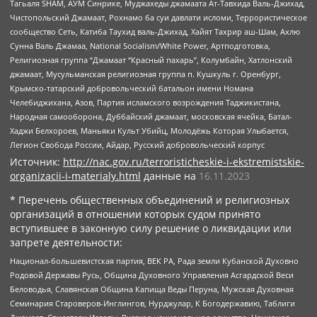
Тагьаля SHAM, АУМ Синрике, Муджахеды джамаата Ат-Тавхида Валь-Джихад,
Чистопольский Джамаат, Рохнамо ба суи давлати исломи, Террористическое
сообщество Сеть, Катиба Таухид валь-Джихад, Хайят Тахрир аш-Шам, Ахлю
Сунна Валь Джамаа, National Socialism/White Power, Артподготовка,
Религиозная группа “Джамаат “Красный пахарь”, Колумбайн, Хатлонский
джамаат, Мусульманская религиозная группа п. Кушкуль г. Оренбург,
Крымско-татарский добровольческий батальон имени Номана
Челебиджихана, Азов, Партия исламского возрождения Таджикистана,
Народная самооборона, Дуббайский джамаат, московская ячейка, Батал-
Хаджи Белхороев, Маньяки Культ Убийц, Молодёжь Которая Улыбается,
Легион Свобода России, Айдар, Русский добровольческий корпус
Источник:
http://nac.gov.ru/terroristicheskie-i-ekstremistskie-
organizacii-i-materialy.html
данные на
16.11.2023
* Перечень общественных объединений и религиозных
организаций в отношении которых судом принято
вступившее в законную силу решение о ликвидации или
запрете деятельности:
Национал-большевистская партия, ВЕК РА, Рада земли Кубанской Духовно
Родовой Державы Русь, Община Духовного Управления Асгардской Веси
Беловодья, Славянская Община Капища Веды Перуна, Мужская Духовная
Семинария Староверов-Инглингов, Нурджулар, К Богодержавию, Таблиги