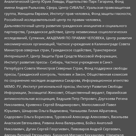
Аналитический Центр Юрия Левады, Издательство Парк Гагарина, Фонд
имени Андрея Рылькова, Сфера, Центр СИБАЛЬТ, Уральская правозащитная
группа, Женщины Евразии, Институт прав человека, Фонд защиты гласности,
Российский исследовательский центр по правам человека,
Дальневосточный центр развития гражданских инициатив и социального
партнерства, Гражданское действие, Центр независимых социологических
исследований, Сутяжник, АКАДЕМИЯ ПО ПРАВАМ ЧЕЛОВЕКА, Центр развития
некоммерческих организаций, Частное учреждение в Калининграде Совета
Министров северных стран, Гражданское содействие, Трансперенси
Интернешнл-Р, Центр Защиты Прав Средств Массовой Информации,
Институт развития прессы - Сибирь, Частное учреждение в Санкт-
Петербурге Совета Министров Северных Стран, Фонд поддержки свободы
прессы, Гражданский контроль, Человек и Закон, Общественная комиссия
по сохранению наследия академика Сахарова, Информационное агентство
МЕМО. РУ, Институт региональной прессы, Институт Развития Свободы
Информации, Экозащита!-Женсовет, Общественный вердикт, Евразийская
антимонопольная ассоциация, Бедушев Петр Петрович, Дзугкоева Регина
Николаевна, Кривенко Сергей Владимирович, Милославский Павел
Юрьевич, Шнырова Ольга Вадимовна, Чанышева Лилия Айратовна,
Сидорович Ольга Борисовна, Туровский Александр Алексеевич, Васильева
Анастасия Евгеньевна, Ривина Анна Валерьевна, Бойко Анатолий
Николаевич, Дугин Сергей Георгиевич, Пивоваров Андрей Сергеевич,
Аверин Виталий Евгеньевич, Барахоев Магомед Бекханович, Шарипков