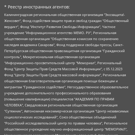
* Реестр иностранных агентов:
Калининградская региональная общественная организация "Экозащита!-Женсовет", Фонд содействия защите прав и свобод граждан "Общественный вердикт", Фонд "Институт Развития Свободы Информации", Частное учреждение "Информационное агентство МЕМО. РУ", Региональная общественная организация "Общественная комиссия по сохранению наследия академика Сахарова", Фонд поддержки свободы прессы, Санкт-Петербургская общественная правозащитная организация "Гражданский контроль", Межрегиональная общественная организация "Информационно-просветительский центр "Мемориал", Региональный Фонд "Центр Защиты Прав Средств Массовой Информации", с 05.12.2023 Фонд "Центр Защиты Прав Средств массовой информации", Региональная общественная благотворительная организация помощи беженцам и мигрантам "Гражданское содействие", Негосударственное образовательное учреждение дополнительного профессионального образования (повышение квалификации) специалистов "АКАДЕМИЯ ПО ПРАВАМ ЧЕЛОВЕКА", Свердловская региональная общественная организация "Сутяжник", Автономная некоммерческая организация "Центр независимых социологических исследований", Союз общественных объединений "Российский исследовательский центр по правам человека", Региональное общественное учреждение научно-информационный центр "МЕМОРИАЛ", Некоммерческая организация "Фонд защиты гласности", Автономная некоммерческая организация "Институт прав человека", Городская общественная организация "Екатеринбургское общество "МЕМОРИАЛ", Городская общественная организация "Рязанское историко-просветительское и правозащитное общество "Мемориал" (Рязанский Мемориал), Челябинский региональный орган общественной самодеятельности – женское общественное объединение "Женщины Евразии", Челябинский региональный орган общественной самодеятельности "Уральская правозащитная группа", Фонд содействия защите здоровья и социальной справедливости имени Андрея Рылькова, Автономная Некоммерческая Организация "Аналитический Центр Юрия Левады", Автономная некоммерческая организация социальной поддержки населения "Проект Апрель", Региональная общественная организация помощи женщинам и детям, находящимся в кризисной ситуации "Информационно-методический центр "Анна", Фонд содействия развитию массовых коммуникаций и правовому просвещению "Так-так-Так", Фонд содействия устойчивому развитию "Серебряная тайга", Свердловский региональный общественный фонд социальных проектов "Новое время", "Idel.Реалии", Кавказ.Реалии, Крым.Реалии, Телеканал Настоящее Время, Татаро-башкирская служба Радио Свобода (Azatliq Radiosi), Радио Свободная Европа/Радио Свобода (PCE/PC), "Сибирь.Реалии", "Фактограф", Благотворительный фонд помощи осужденным и их семьям, Автономная некоммерческая организация "Институт глобализации и социальных движений", Фонд "В защиту прав заключенных", Частное учреждение "Центр поддержки и содействия развитию средств массовой информации", Пензенский региональный общественный благотворительный фонд "Гражданский союз", "Север.Реалии", Некоммерческая организация Фонд "Правовая инициатива", Общество с ограниченной ответственностью "Радио Свободная Европа/Радио Свобода", Чешское информационное агентство "MEDIUM-ORIENT", Красноярская региональная общественная организация "Мы против СПИДа", Камалягин Денис Николаевич, Маркелов Сергей Евгеньевич, Пономарев Лев Александрович, Савицкая Людмила Алексеевна, Автономная некоммерческая организация "Центр по работе с проблемой насилия "НАСИЛИЮ.НЕТ", Межрегиональный профессиональный союз работников здравоохранения "Альянс врачей", Юридическое лицо, зарегистрированное в Латвийской Республике, SIA "Medusa Project" (регистрационный номер 40103797863, дата регистрации 10.06.2014), Некоммерческая организация "Фонд по борьбе с коррупцией", Автономная некоммерческая организация "Институт права и публичной политики", Баданин Роман Сергеевич, Гликин Максим Александрович, Железнова Мария Михайловна, Лукьянова Юлия Сергеевна, Маетная Елизавета Витальевна, Маняхин Петр Борисович, Чуракова Ольга Владимировна, Ярош Юлия Петровна, Юридическое лицо "The Insider SIA", зарегистрированное в Риге, Латвийская Республика (дата регистрации 26.06.2015), являющееся администратором доменного имени интернет-издания "The Insider SIA", https://theins.ru, Постернак Алексей Евгеньевич, Рубин Михаил Аркадьевич, Анин Роман Александрович, Юридическое лицо Istories fonds, зарегистрированное в Латвийской Республике (регистрационный номер 50008295751, дата регистрации 24.02.2020), Великовский Дмитрий Александрович, Долинина Ирина Николаевна, Мароховская Алеся Алексеевна, Шлейнов Роман Юрьевич, Шмагун Олеся Валентиновна, Общество с ограниченной ответственностью "Альтаир 2021", Общество с ограниченной ответственностью "Вега 2021", Общество с ограниченной ответственностью "Главный редактор 2021", Общество с ограниченной ответственностью "Ромашки монолит", Важенков Артем Валерьевич, Ивановская областная общественная организация "Центр гендерных исследований", Гурман Юрий Альбертович, Медиапроект "ОВД-Инфо", Егоров Владимир Владимирович, Жилинский Владимир Александрович, Общество с ограниченной ответственностью "ЗП", Иванова София Юрьевна, Карезина Инна Павловна, Кильтау Екатерина Викторовна, Петров Алексей Викторович, Пискунов Сергей Евгеньевич, Смирнов Сергей Сергеевич, Тихонов Михаил Сергеевич, Общество с ограниченной ответственностью "ЖУРНАЛИСТ-ИНОСТРАННЫЙ АГЕНТ", Арапова Галина Юрьевна, Вольтская Татьяна Анатольевна, Американская компания "Mason G.E.S. Anonymous Foundation" (США), являющаяся владельцем интернет-издания https://mnews.world/, Компания "Stichting Bellingcat", зарегистрированная в Нидерландах (дата регистрации 11.07.2018), Захаров Андрей Вячеславович, Клепиковская Екатерина Дмитриевна, Общество с ограниченной ответственностью "МЕМО", Перл Роман Александрович, Симонов Евгений Алексеевич, Соловьева Елена Анатольевна, Сотников Даниил Владимирович, Сурначева Елизавета Дмитриевна, Автономная некоммерческая организация по защите прав человека и информированию населения "Якутия – Наше Мнение", Общество с ограниченной ответственностью "Москоу диджитал медиа", с 26.01.2023 Общество с ограниченной ответственностью "Чайка Белые сады", Ветошкина Валерия Валерьевна, Заговора Максим Александрович, Межрегиональное общественное движение "Российская ЛГБТ - сеть", Оленичев Максим Владимирович, Павлов Иван Юрьевич, Скворцова Елена Сергеевна, Общество с ограниченной ответственностью "Как бы инагент", Кочетков Игорь Викторович, Общество с ограниченной ответственностью "Честные выборы", Еланчик Олег Александрович, Общество с ограниченной ответственностью "Нобелевский призыв", Гималова Регина Эмилевна, Григорьев Андрей Валерьевич, Григорьева Алина Александровна, Ассоциация по содействию защите прав призывников, альтернативнослужащих и военнослужащих "Правозащитная группа "Гражданин.Армия.Право", Хисамова Регина Фаритовна, Автономная некоммерческая организация по реализации социально-правовых программ "Лилит", Дальневосточное общественное движение "Маяк", Санкт-Петербургская ЛГБТ-инициативная группа "Выход", Инициативная группа ЛГБТ+ "Реверс", Алексеев Андрей Викторович, Бекбулатова Таисия Львовна, Беляев Иван Михайлович, Владыкина Елена Сергеевна, Гельман Марат Александрович, Никульшина Вероника Юрьевна, Толоконникова Надежда Андреевна, Шендерович Виктор Анатольевич, Общество с ограниченной ответственностью "Данное сообщение", Общество с ограниченной ответственностью Издательский дом "Новая глава", Айнбиндер Александра Александровна, Московский комьюнити-центр для ЛГБТ+инициатив, Благотворительный фонд развития филантропии, Deutsche Welle (Германия, Kurt-Schumacher-Strasse 3, 53113 Bonn), Борзунова Мария Михайловна, Воробьев Виктор Викторович, Голубева Анна Львовна, Константинова Алла Михайловна, Малкова Ирина Владимировна, Мурадов Мурад Абдулгалимович, Осетинская Елизавета Николаевна, Понасенков Евгений Николаевич, Ганапольский Матвей Юрьевич, Киселев Евгений Алексеевич, Борухович Ирина Григорьевна, Дремин Иван Тимофеевич, Дубровский Дмитрий Викторович, Красноярская региональная общественная организация поддержки и развития альтернативных образовательных технологий и межкультурных коммуникаций "ИНТЕРРА", Маяковская Екатерина Алексеевна, Фейгин Марк Захарович, Филимонов Андрей Викторович, Дзугкоева Регина Николаевна, Доброхотов Роман Александрович, Дудь Юрий Александрович, Елкин Сергей Владимирович, Кругликов Кирилл Игоревич, Сабунаева Мария Леонидовна, Семенов Алексей Владимирович, Шаинян Карен Багратович, Шульман Екатерина Михайловна, Асафьев Артур Валерьевич, Вахштайн Виктор Семенович, Венедиктов Алексей Алексеевич, Лушникова Екатерина Евгеньевна, Волков Леонид Михайлович, Невзоров Александр Глебович, Пархоменко Сергей Борисович, Сироткин Ярослав Николаевич, Кара-Мурза Владимир Владимирович, Баранова Наталья Владимировна, Гозман Леонид Яковлевич, Кагарлицкий Борис Юльевич, Климарев Михаил Валерьевич, Милов Владимир Станиславович, Автономная некоммерческая организация Краснодарский центр современного искусства "Типография", Моргенштерн Алишер Тагирович, Соболь Любовь Эдуардовна, Общество с ограниченной ответственностью "ЛИЗА НОРМ", Каспаров Гарри Кимович, Ходорковский Михаил Борисович, Общество с ограниченной ответственностью "Апрельские тезисы", Данилович Ирина Брониславовна, Кашин Олег Владимирович, Петров Николай Владимирович, Пивоваров Алексей Владимирович, Соколов Михаил Владимирович, Цветкова Юлия Владимировна, Чичваркин Евгений Александрович, Комитет против пыток/Команда против пыток, Общество с ограниченной ответственностью "Первый научный", Общество с ограниченной ответственностью "Вертолет и ко", Белоцерковская Вероника Борисовна, Кац Максим Евгеньевич, Лазарева Татьяна Юрьевна, Шаведдинов Руслан Табризович, Яшин Илья Валерьевич, Общество с ограниченной ответственностью "Иноагент ААВ", Алешковский Дмитрий Петрович, Альбац Евгения Марковна, Быков Дмитрий Львович, Галямина Юлия Евгеньевна, Лойко Сергей Леонидович, Мартынов Кирилл Константинович, Медведев Сергей Александрович, Крашенинников Федор Геннадиевич, Гордеева Катерина Вл