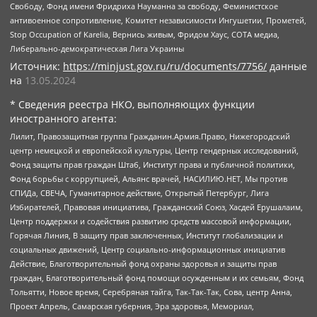
Свободу, Фонд имени Фридриха Науманна за свободу, Феминистское
антивоенное сопротивление, Комитет независимости Ингушетии, Прометей,
Stop Occupation of Karelia, Вернись живым, Фридом Хаус, СОТА медиа,
Либерально-демократическая Лига Украины
Источник:
https://minjust.gov.ru/ru/documents/7756/
данные
на
13.05.2024
* Сведения реестра НКО, выполняющих функции
иностранного агента:
Лилит, Правозащитная группа Гражданин.Армия.Право, Нижегородский
центр немецкой и европейской культуры, Центр гендерных исследований,
Фонд защиты прав граждан Штаб, Институт права и публичной политики,
Фонд борьбы с коррупцией, Альянс врачей, НАСИЛИЮ.НЕТ, Мы против
СПИДа, СВЕЧА, Гуманитарное действие, Открытый Петербург, Лига
Избирателей, Правовая инициатива, Гражданский Союз, Хасдей Ерушалаим,
Центр поддержки и содействия развитию средств массовой информации,
Горячая Линия, В защиту прав заключенных, Институт глобализации и
социальных движений, Центр социально-информационных инициатив
Действие, Благотворительный фонд охраны здоровья и защиты прав
граждан, Благотворительный фонд помощи осужденным и их семьям, Фонд
Тольятти, Новое время, Серебряная тайга, Так-Так-Так, Сова, центр Анна,
Проект Апрель, Самарская губерния, Эра здоровья, Мемориал,