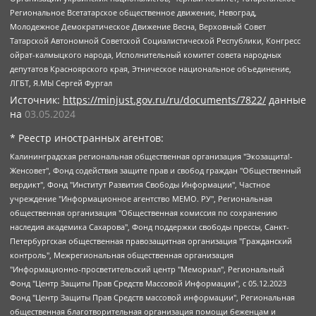
Региональное Всетатарское общественное движение, Невоград,
Молодежное Демократическое Движение Весна, Верховный Совет
Татарской Автономной Советской Социалистической Республики, Конгресс
ойрат-калмыцкого народа, Исполнительный комитет совета народных
депутатов Красноярского края, Этническое национальное объединение,
ЛГБТ, Я.МЫ Сергей Фургал
Источник:
https://minjust.gov.ru/ru/documents/7822/
данные
на
03.05.2024
* Реестр иностранных агентов:
Калининградская региональная общественная организация "Экозащита!-Женсовет", Фонд содействия защите прав и свобод граждан "Общественный вердикт", Фонд "Институт Развития Свободы Информации", Частное учреждение "Информационное агентство МЕМО. РУ", Региональная общественная организация "Общественная комиссия по сохранению наследия академика Сахарова", Фонд поддержки свободы прессы, Санкт-Петербургская общественная правозащитная организация "Гражданский контроль", Межрегиональная общественная организация "Информационно-просветительский центр "Мемориал", Региональный Фонд "Центр Защиты Прав Средств Массовой Информации", с 05.12.2023 Фонд "Центр Защиты Прав Средств массовой информации", Региональная общественная благотворительная организация помощи беженцам и мигрантам "Гражданское содействие", Негосударственное образовательное учреждение дополнительного профессионального образования (повышение квалификации) специалистов "АКАДЕМИЯ ПО ПРАВАМ ЧЕЛОВЕКА", Свердловская региональная общественная организация "Сутяжник", Автономная некоммерческая организация "Центр независимых социологических исследований", Союз общественных объединений "Российский исследовательский центр по правам человека", Региональное общественное учреждение научно-информационный центр "МЕМОРИАЛ", Некоммерческая организация "Фонд защиты гласности", Автономная некоммерческая организация "Институт прав человека", Городская общественная организация "Екатеринбургское общество "МЕМОРИАЛ", Городская общественная организация "Рязанское историко-просветительское и правозащитное общество "Мемориал" (Рязанский Мемориал), Челябинский региональный орган общественной самодеятельности – женское общественное объединение "Женщины Евразии", Челябинский региональный орган общественной самодеятельности "Уральская правозащитная группа", Фонд содействия защите здоровья и социальной справедливости имени Андрея Рылькова, Автономная Некоммерческая Организация "Аналитический Центр Юрия Левады", Автономная некоммерческая организация социальной поддержки населения "Проект Апрель", Региональная общественная организация помощи женщинам и детям, находящимся в кризисной ситуации "Информационно-методический центр "Анна", Фонд содействия развитию массовых коммуникаций и правовому просвещению "Так-так-Так", Фонд содействия устойчивому развитию "Серебряная тайга", Свердловский региональный общественный фонд социальных проектов "Новое время", "Idel.Реалии", Кавказ.Реалии, Крым.Реалии, Телеканал Настоящее Время, Татаро-башкирская служба Радио Свобода (Azatliq Radiosi), Радио Свободная Европа/Радио Свобода (PCE/PC), "Сибирь.Реалии", "Фактограф", Благотворительный фонд помощи осужденным и их семьям, Автономная некоммерческая организация "Институт глобализации и социальных движений", Фонд "В защиту прав заключенных", Частное учреждение "Центр поддержки и содействия развитию средств массовой информации", Пензенский региональный общественный благотворительный фонд "Гражданский союз", "Север.Реалии", Некоммерческая организация Фонд "Правовая инициатива", Общество с ограниченной ответственностью "Радио Свободная Европа/Радио Свобода", Чешское информационное агентство "MEDIUM-ORIENT", Красноярская региональная общественная организация "Мы против СПИДа", Камалягин Денис Николаевич, Маркелов Сергей Евгеньевич, Пономарев Лев Александрович, Савицкая Людмила Алексеевна, Автономная некоммерческая организация "Центр по работе с проблемой насилия "НАСИЛИЮ.НЕТ", Межрегиональный профессиональный союз работников здравоохранения "Альянс врачей", Юридическое лицо, зарегистрированное в Латвийской Республике, SIA "Medusa Project" (регистрационный номер 40103797863, дата регистрации 10.06.2014), Некоммерческая организация "Фонд по борьбе с коррупцией", Автономная некоммерческая организация "Институт права и публичной политики", Баданин Роман Сергеевич, Гликин Максим Александрович, Железнова Мария Михайловна, Лукьянова Юлия Сергеевна, Маетная Елизавета Витальевна, Маняхин Петр Борисович, Чуракова Ольга Владимировна, Ярош Юлия Петровна, Юридическое лицо "The Insider SIA", зарегистрированное в Риге, Латвийская Республика (дата регистрации 26.06.2015), являющееся администратором доменного имени интернет-издания "The Insider SIA", https://theins.ru, Постернак Алексей Евгеньевич, Рубин Михаил Аркадьевич, Анин Роман Александрович, Юридическое лицо Istories fonds, зарегистрированное в Латвийской Республике (регистрационный номер 50008295751, дата регистрации 24.02.2020), Великовский Дмитрий Александрович, Долинина Ирина Николаевна, Мароховская Алеся Алексеевна, Шлейнов Роман Юрьевич, Шмагун Олеся Валентиновна, Общество с ограниченной ответственностью "Альтаир 2021", Общество с ограниченной ответственностью "Вега 2021", Общество с ограниченной ответственностью "Главный редактор 2021", Общество с ограниченной ответственностью "Ромашки монолит", Важенков Артем Валерьевич, Ивановская областная общественная организация "Центр гендерных исследований", Гурман Юрий Альбертович, Медиапроект "ОВД-Инфо", Егоров Владимир Владимирович, Жилинский Владимир Александрович, Общество с ограниченной ответственностью "ЗП", Иванова София Юрьевна, Карезина Инна Павловна, Кильтау Екатерина Викторовна, Петров Алексей Викторович, Пискунов Сергей Евгеньевич, Смирнов Сергей Сергеевич, Тихонов Михаил Сергеевич, Общество с ограниченной ответственностью "ЖУРНАЛИСТ-ИНОСТРАННЫЙ АГЕНТ", Арапова Галина Юрьевна, Вольтская Татьяна Анатольевна, Американская компания "Mason G.E.S. Anonymous Foundation" (США), являющаяся владельцем интернет-издания https://mnews.world/, Компания "Stichting Bellingcat", зарегистрированная в Нидерландах (дата регистрации 11.07.2018), Захаров Андрей Вячеславович, Клепиковская Екатерина Дмитриевна, Общество с ограниченной ответственностью "МЕМО", Перл Роман Александрович, Симонов Евгений Алексеевич, Соловьева Елена Анатольевна, Сотников Даниил Владимирович, Сурначева Елизавета Дмитриевна, Автономная некоммерческая организация по защите прав человека и информированию населения "Якутия – Наше Мнение", Общество с ограниченной ответственностью "Москоу диджитал медиа", с 26.01.2023 Общество с ограниченной ответственностью "Чайка Белые сады", Ветошкина Валерия Валерьевна, Заговора Максим Александрович, Межрегиональное общественное движение "Российская ЛГБТ - сеть", Оленичев Максим Владимирович, Павлов Иван Юрьевич, Скворцова Елена Сергеевна, Общество с ограниченной ответственностью "Как бы инагент", Кочетков Игорь Викторович, Общество с ограниченной ответственностью "Честные выборы", Еланчик Олег Александрович, Общество с ограниченной ответственностью "Нобелевский призыв", Гималова Регина Эмилевна, Григорьев Андрей Валерьевич, Григорьева Алина Александровна, Ассоциация по содействию защите прав призывников, альтернативнослужащих и военнослужащих "Правозащитная группа "Гражданин.Армия.Право", Хисамова Регина Фаритовна, Автономная некоммерческая организация по реализации социально-правовых программ "Лилит", Дальневосточное общественное движение "Маяк", Санкт-Петербургская ЛГБТ-инициативная группа "Выход", Инициативная группа ЛГБТ+ "Реверс", Алексеев Андрей Викторович, Бекбулатова Таисия Львовна, Беляев Иван Михайлович, Владыкина Елена Сергеевна, Гельман Марат Александрович, Никульшина Вероника Юрьевна, Толоконникова Надежда Андреевна, Шендерович Виктор Анатольевич, Общество с ограниченной ответственностью "Данное сообщение", Общество с ограниченной ответственностью Издательский дом "Новая глава", Айнбиндер Александра Александровна, Московский комьюнити-центр для ЛГБТ+инициатив, Благотворительный фонд развития филантропии, Deutsche Welle (Германия, Kurt-Schumacher-Strasse 3, 53113 Bonn), Борзунова Мария Михайловна, Воробьев Виктор Викторович, Голубева Анна Львовна, Константинова Алла Михайловна, Малкова Ирина Владимировна, Мурадов Мурад Абдулгалимович, Осетинская Елизавета Николаевна, Понасенков Евгений Николаевич, Ганапольский Матвей Юрьевич, Киселев Евгений Алексеевич, Борухович Ирина Григорьевна, Дремин Иван Тимофеевич, Дубровский Дмитрий Викторович, Красноярская региональная общественная организация поддержки и развития альтернативных образовательных технологий и межкультурных коммуникаций "ИНТЕРРА", Маяковская Екатерина Алексеевна, Фейгин Марк Захарович, Филимонов Андрей Викторович, Дзугкоева Регина Николаевна, Доброхотов Роман Александрович, Дудь Юрий Александрович, Елкин Сергей Владимирович, Кругликов Кирилл Игоревич, Сабунаева Мария Леонидовна, Семенов Алексей Владимирович, Шаинян Карен Багратович, Шульман Екатерина Михайловна, Асафьев Артур Валерьевич, Вахштайн Виктор Семенович, Венедиктов Алексей Алексеевич, Лушникова Екатерина Евгеньевна, Волков Леонид Михайлович, Невзоров Александр Глебович, Пархоменко Сергей Борисович, Сироткин Ярослав Николаевич, Кара-Мурза Владимир Владимирович, Баранова Наталья Владимировна, Гозман Леонид Яковлевич, Кагарлицкий Борис Юльевич, Климарев Михаил Валерьевич, Милов Владимир Станиславович, Автономная некоммерческая организация Краснодарский центр современного искусства "Типография", Моргенштерн Алишер Тагирович, Соболь Любовь Эдуардовна, Общество с ограниченной ответственностью "ЛИЗА НОРМ", Каспаров Гарри Кимович, Ходорковский Михаил Борисович, Общество с ограниченной ответственностью "Апрельские тезисы", Данилович Ирина Брониславовна, Кашин Олег Владимирович, Петров Николай Владимирович, Пивоваров Алексей Владимирович, Соколов Михаил Владимирович, Цветкова Юлия Владимировна, Чичваркин Евгений Александрович, Комитет против пыток/Команда против пыток, Общество с ограниченной ответственностью "Первый научный", Общество с ограниченной ответственностью "Вертолет и ко", Белоцерковская Вероника Борисовна, Кац Максим Евгеньевич, Лазарева Татьяна Юрьевна, Шаведдинов Руслан Табризович, Яшин Илья Валерьевич, Общество с ограниченной ответственностью "Иноагент ААВ", Алешковский Дмитрий Петрович, Альбац Евгения Марковна, Быков Дмитрий Львович, Галямина Юлия Евгеньевна, Лойко Сергей Леонидович, Мартынов Кирилл Константинович, Медведев Сергей Александрович, Крашенинников Федор Геннадиевич, Гордеева Катерина Вл