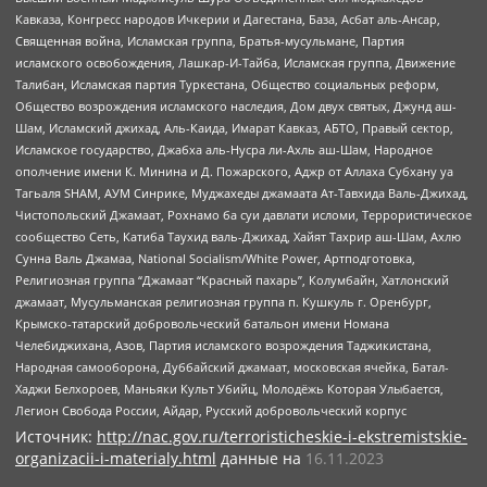
Кавказа, Конгресс народов Ичкерии и Дагестана, База, Асбат аль-Ансар,
Священная война, Исламская группа, Братья-мусульмане, Партия
исламского освобождения, Лашкар-И-Тайба, Исламская группа, Движение
Талибан, Исламская партия Туркестана, Общество социальных реформ,
Общество возрождения исламского наследия, Дом двух святых, Джунд аш-
Шам, Исламский джихад, Аль-Каида, Имарат Кавказ, АБТО, Правый сектор,
Исламское государство, Джабха аль-Нусра ли-Ахль аш-Шам, Народное
ополчение имени К. Минина и Д. Пожарского, Аджр от Аллаха Субхану уа
Тагьаля SHAM, АУМ Синрике, Муджахеды джамаата Ат-Тавхида Валь-Джихад,
Чистопольский Джамаат, Рохнамо ба суи давлати исломи, Террористическое
сообщество Сеть, Катиба Таухид валь-Джихад, Хайят Тахрир аш-Шам, Ахлю
Сунна Валь Джамаа, National Socialism/White Power, Артподготовка,
Религиозная группа “Джамаат “Красный пахарь”, Колумбайн, Хатлонский
джамаат, Мусульманская религиозная группа п. Кушкуль г. Оренбург,
Крымско-татарский добровольческий батальон имени Номана
Челебиджихана, Азов, Партия исламского возрождения Таджикистана,
Народная самооборона, Дуббайский джамаат, московская ячейка, Батал-
Хаджи Белхороев, Маньяки Культ Убийц, Молодёжь Которая Улыбается,
Легион Свобода России, Айдар, Русский добровольческий корпус
Источник:
http://nac.gov.ru/terroristicheskie-i-ekstremistskie-
organizacii-i-materialy.html
данные на
16.11.2023