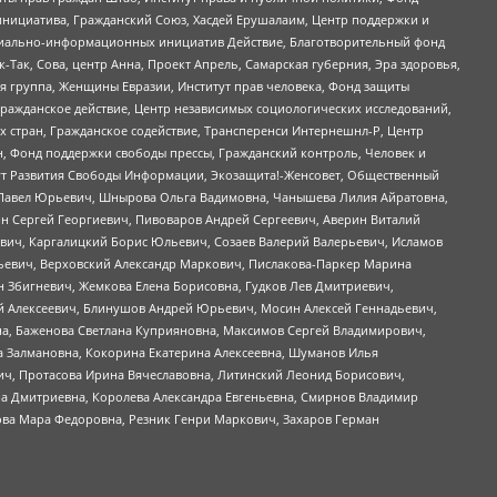
инициатива, Гражданский Союз, Хасдей Ерушалаим, Центр поддержки и
социально-информационных инициатив Действие, Благотворительный фонд
Так, Сова, центр Анна, Проект Апрель, Самарская губерния, Эра здоровья,
я группа, Женщины Евразии, Институт прав человека, Фонд защиты
Гражданское действие, Центр независимых социологических исследований,
стран, Гражданское содействие, Трансперенси Интернешнл-Р, Центр
н, Фонд поддержки свободы прессы, Гражданский контроль, Человек и
тут Развития Свободы Информации, Экозащита!-Женсовет, Общественный
й Павел Юрьевич, Шнырова Ольга Вадимовна, Чанышева Лилия Айратовна,
ин Сергей Георгиевич, Пивоваров Андрей Сергеевич, Аверин Виталий
вич, Каргалицкий Борис Юльевич, Созаев Валерий Валерьевич, Исламов
льевич, Верховский Александр Маркович, Пислакова-Паркер Марина
н Збигневич, Жемкова Елена Борисовна, Гудков Лев Дмитриевич,
й Алексеевич, Блинушов Андрей Юрьевич, Мосин Алексей Геннадьевич,
а, Баженова Светлана Куприяновна, Максимов Сергей Владимирович,
а Залмановна, Кокорина Екатерина Алексеевна, Шуманов Илья
ч, Протасова Ирина Вячеславовна, Литинский Леонид Борисович,
а Дмитриевна, Королева Александра Евгеньевна, Смирнов Владимир
ова Мара Федоровна, Резник Генри Маркович, Захаров Герман