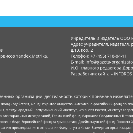
Учредитель и издатель ООО 
Адрес учредителя, издателя, р
зи
д.13, кор. 2
рвисов Yandex.Metrika,
Телефон: +7 (495) 718-84-11
E-mail: info@gazeta-organizato
И.О. главного редактора Доро
Разработчик сайта –
INFOROS
енных организаций, деятельность которых признана нежелате
 Фонд Содействия, Фонд Открытое общество, Американо-российский фонд по э
 Международный Республиканский Институт, Открытая Россия, Институт совре
р электоральных исследований, Германский фонд Маршалла Соединенных Штатов
еловек в беде, Европейский фонд за демократию, Джеймстаунский фонд, Прожект
дованию преследования в отношении Фалуньгун в Китае, Всемирная организация 