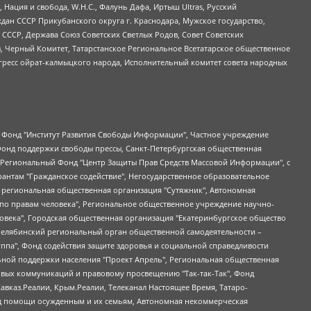
 Нация и свобода, W.H.С., Фалунь Дафа, Иртыш Ultras, Русский
ан СССР Прикубанского округа г. Краснодара, Мужское государство,
СССР, Держава Союз Советских Светлых Родов, Совет Советских
в, Черный Комитет, Татарстанское Региональное Всетатарское общественное
гресс ойрат-калмыцкого народа, Исполнительный комитет совета народных
евосточное общественное движение "Маяк", Санкт-Петербургская ЛГБТ-инициативная группа "Выход", Инициативная группа ЛГБТ+ "Реверс", Алексеев Андрей Викторович, Бекбулатова Таисия Львовна, Беляев Иван Михайлович, Владыкина Елена Сергеевна, Гельман Марат Александрович, Никульшина Вероника Юрьевна, Толоконникова Надежда Андреевна, Шендерович Виктор Анатольевич, Общество с ограниченной ответственностью "Данное сообщение", Общество с ограниченной ответственностью Издательский дом "Новая глава", Айнбиндер Александра Александровна, Московский комьюнити-центр для ЛГБТ+инициатив, Благотворительный фонд развития филантропии, Deutsche Welle (Германия, Kurt-Schumacher-Strasse 3, 53113 Bonn), Борзунова Мария Михайловна, Воробьев Виктор Викторович, Голубева Анна Львовна, Константинова Алла Михайловна, Малкова Ирина Владимировна, Мурадов Мурад Абдулгалимович, Осетинская Елизавета Николаевна, Понасенков Евгений Николаевич, Ганапольский Матвей Юрьевич, Киселев Евгений Алексеевич, Борухович Ирина Григорьевна, Дремин Иван Тимофеевич, Дубровский Дмитрий Викторович, Красноярская региональная общественная организация поддержки и развития альтернативных образовательных технологий и межкультурных коммуникаций "ИНТЕРРА", Маяковская Екатерина Алексеевна, Фейгин Марк Захарович, Филимонов Андрей Викторович, Дзугкоева Регина Николаевна, Доброхотов Роман Александрович, Дудь Юрий Александрович, Елкин Сергей Владимирович, Кругликов Кирилл Игоревич, Сабунаева Мария Леонидовна, Семенов Алексей Владимирович, Шаинян Карен Багратович, Шульман Екатерина Михайловна, Асафьев Артур Валерьевич, Вахштайн Виктор Семенович, Венедиктов Алексей Алексеевич, Лушникова Екатерина Евгеньевна, Волков Леонид Михайлович, Невзоров Александр Глебович, Пархоменко Сергей Борисович, Сироткин Ярослав Николаевич, Кара-Мурза Владимир Владимирович, Баранова Наталья Владимировна, Гозман Леонид Яковлевич, Кагарлицкий Борис Юльевич, Климарев Михаил Валерьевич, Милов Владимир Станиславович, Автономная некоммерческая организация Краснодарский центр современного искусства "Типография", Моргенштерн Алишер Тагирович, Соболь Любовь Эдуардовна, Общество с ограниченной ответственностью "ЛИЗА НОРМ", Каспаров Гарри Кимович, Ходорковский Михаил Борисович, Общество с ограниченной ответственностью "Апрельские тезисы", Данилович Ирина Брониславовна, Кашин Олег Владимирович, Петров Николай Владимирович, Пивоваров Алексей Владимирович, Соколов Михаил Владимирович, Цветкова Юлия Владимировна, Чичваркин Евгений Александрович, Комитет против пыток/Команда против пыток, Общество с ограниченной ответственностью "Первый научный", Общество с ограниченной ответственностью "Вертолет и ко", Белоцерковская Вероника Борисовна, Кац Максим Евгеньевич, Лазарева Татьяна Юрьевна, Шаведдинов Руслан Табризович, Яшин Илья Валерьевич, Общество с ограниченной ответственностью "Иноагент ААВ", Алешковский Дмитрий Петрович, Альбац Евгения Марковна, Быков Дмитрий Львович, Галямина Юлия Евгеньевна, Лойко Сергей Леонидович, Мартынов Кирилл Константинович, Медведев Сергей Александрович, Крашенинников Федор Геннадиевич, Гордеева Катерина Вл