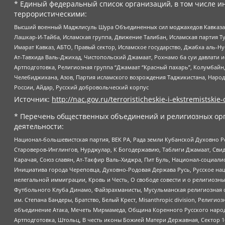
* Единый федеральный список организаций, в том числе и
террористическими:
Высший военный Маджлисуль Шура Объединенных сил моджахедов Кавказа, Ко
Лашкар-И-Тайба, Исламская группа, Движение Талибан, Исламская партия Т
Имарат Кавказ, АБТО, Правый сектор, Исламское государство, Джабха аль-
Ат-Тавхида Валь-Джихад, Чистопольский Джамаат, Рохнамо ба суи давлати и
Артподготовка, Религиозная группа “Джамаат “Красный пахарь”, Колумбайн
Челебиджихана, Азов, Партия исламского возрождения Таджикистана, Народ
России, Айдар, Русский добровольческий корпус
Источник:
http://nac.gov.ru/terroristicheskie-i-ekstremistskie-
* Перечень общественных объединений и религиозных орг
деятельности:
Национал-большевистская партия, ВЕК РА, Рада земли Кубанской Духовно
Староверов-Инглингов, Нурджулар, К Богодержавию, Таблиги Джамаат, Сви
Карачая, Союз славян, Ат-Такфир Валь-Хиджра, Пит Буль, Национал-социал
Инициатива города Череповца, Духовно-Родовая Держава Русь, Русское н
нелегальной иммиграции, Кровь и Честь, О свободе совести и о религиоз
Футбольного Клуба Динамо, Файзрахманисты, Мусульманская религиозная о
им. Степана Бандеры, Братство, Белый Крест, Misanthropic division, Рели
объединение Атака, Мечеть Мирмамеда, Община Коренного Русского народа
Артподготовка, Штольц, В честь иконы Божией Матери Державная, Сектор 1