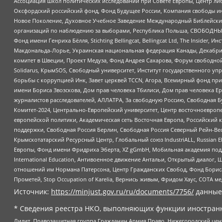
Ассоциация школ политических исследований при Совете Европы, Центр ли
Оксфордский российский фонд, Фонд Будущее России, Компания свободы ин
Новое Поколение, Духовное Учебное Заведение Международный Библейский
организаций по наблюдению за выборами, Республика Польша, СВОБОДНЫЙ
Фонд имени Генриха Бёлля, Stichting Bellingcat, Bellingcat Ltd, The Inside
Макдональда-Лорье, Украинская национальная федерация Канады, Декабрис
комитет в Швеции, Проект Медуза, Фонд Андрея Сахарова, Форум свободной 
Solidarus, КрымSOS, Свободный университет, Институт государственного у
борьбы с коррупцией Инк, Завет церквей TCCN, Агора, Всемирный фонд при
имени Бориса Звозскова, Дом прав человека Тбилиси, Дом прав человека Ер
журналистов расследователей, АЛЛАТРА, За свободную Россию, Свободная Б
Комитет-2024, Центрально-Европейский университет, Центр восточноевроп
европейской политики, Академическая сеть Восточная Европа, Российский к
поддержки, Свободная Россия Берлин, Свободная Россия Северный Рейн-Вест
Крымскотатарский Ресурсный Центр, Глобальный союз IndustriALL, Russian E
Европы, Фонд имени Фридриха Эберта, XZ gGmbH, Мобильная академия поддержк
International Education, Антивоенное движение Антальи, Открытый диало
отношений им Нормана Патерсона, Центр Гражданских Свобод, Фонд Бориса
Прометей, Stop Occupation of Karelia, Вернись живым, Фридом Хаус, СОТА 
Источник:
https://minjust.gov.ru/ru/documents/7756/
данные
* Сведения реестра НКО, выполняющих функции иностранн
Лилит, Правозащитная группа Гражданин.Армия.Право, Нижегородский цент