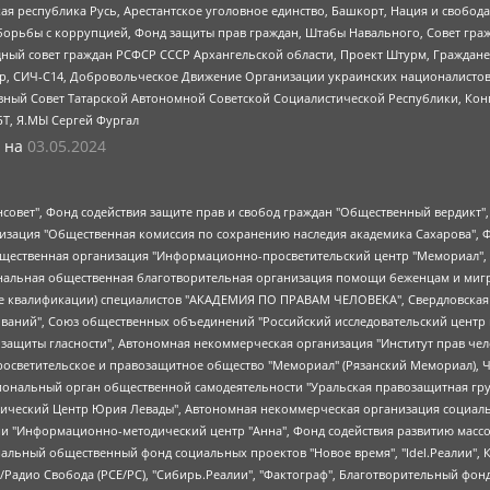
ая республика Русь, Арестантское уголовное единство, Башкорт, Нация и свобода,
орьбы с коррупцией, Фонд защиты прав граждан, Штабы Навального, Совет гражд
ный совет граждан РСФСР СССР Архангельской области, Проект Штурм, Граждане 
tsApp, СИЧ-С14, Добровольческое Движение Организации украинских националисто
ный Совет Татарской Автономной Советской Социалистической Республики, Кон
БТ, Я.МЫ Сергей Фургал
 на
03.05.2024
мная некоммерческая организация "Центр по работе с проблемой насилия "НАСИЛИЮ.НЕТ", Межрегиональный профессиональный союз работников здравоохранения "Альянс врачей", Юридическое лицо, зарегистрированное в Латвийской Республике, SIA "Medusa Project" (регистрационный номер 40103797863, дата регистрации 10.06.2014), Некоммерческая организация "Фонд по борьбе с коррупцией", Автономная некоммерческая организация "Институт права и публичной политики", Баданин Роман Сергеевич, Гликин Максим Александрович, Железнова Мария Михайловна, Лукьянова Юлия Сергеевна, Маетная Елизавета Витальевна, Маняхин Петр Борисович, Чуракова Ольга Владимировна, Ярош Юлия Петровна, Юридическое лицо "The Insider SIA", зарегистрированное в Риге, Латвийская Республика (дата регистрации 26.06.2015), являющееся администратором доменного имени интернет-издания "The Insider SIA", https://theins.ru, Постернак Алексей Евгеньевич, Рубин Михаил Аркадьевич, Анин Роман Александрович, Юридическое лицо Istories fonds, зарегистрированное в Латвийской Республике (регистрационный номер 50008295751, дата регистрации 24.02.2020), Великовский Дмитрий Александрович, Долинина Ирина Николаевна, Мароховская Алеся Алексеевна, Шлейнов Роман Юрьевич, Шмагун Олеся Валентиновна, Общество с ограниченной ответственностью "Альтаир 2021", Общество с ограниченной ответственностью "Вега 2021", Общество с ограниченной ответственностью "Главный редактор 2021", Общество с ограниченной ответственностью "Ромашки монолит", Важенков Артем Валерьевич, Ивановская областная общественная организация "Центр гендерных исследований", Гурман Юрий Альбертович, Медиапроект "ОВД-Инфо", Егоров Владимир Владимирович, Жилинский Владимир Александрович, Общество с ограниченной ответственностью "ЗП", Иванова София Юрьевна, Карезина Инна Павловна, Кильтау Екатерина Викторовна, Петров Алексей Викторович, Пискунов Сергей Евгеньевич, Смирнов Сергей Сергеевич, Тихонов Михаил Сергеевич, Общество с ограниченной ответственностью "ЖУРНАЛИСТ-ИНОСТРАННЫЙ АГЕНТ", Арапова Галина Юрьевна, Вольтская Татьяна Анатольевна, Американская компания "Mason G.E.S. Anonymous Foundation" (США), являющаяся владельцем интернет-издания https://mnews.world/, Компания "Stichting Bellingcat", зарегистрированная в Нидерландах (дата регистрации 11.07.2018), Захаров Андрей Вячеславович, Клепиковская Екатерина Дмитриевна, Общество с ограниченной ответственностью "МЕМО", Перл Роман Александрович, Симонов Евгений Алексеевич, Соловьева Елена Анатольевна, Сотников Даниил Владимирович, Сурначева Елизавета Дмитриевна, Автономная некоммерческая организация по защите прав человека и информированию населения "Якутия – Наше Мнение", Общество с ограниченной ответственностью "Москоу диджитал медиа", с 26.01.2023 Общество с ограниченной ответственностью "Чайка Белые сады", Ветошкина Валерия Валерьевна, Заговора Максим Александрович, Межрегиональное общественное движение "Российская ЛГБТ - сеть", Оленичев Максим Владимирович, Павлов Иван Юрьевич, Скворцова Елена Сергеевна, Общество с ограниченной ответственностью "Как бы инагент", Кочетков Игорь Викторович, Общество с ограниченной ответственностью "Честные выборы", Еланчик Олег Александрович, Общество с ограниченной ответственностью "Нобелевский призыв", Гималова Регина Эмилевна, Григорьев Андрей Валерьевич, Григорьева Алина Александровна, Ассоциация по содействию защите прав призывников, альтернативнослужащих и военнослужащих "Правозащитная группа "Гражданин.Армия.Право", Хисамова Регина Фаритовна, Автономная некоммерческая организация по реализации социально-правовых программ "Лилит", Дальн