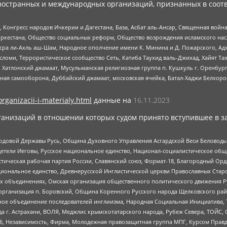
ностранных и международных организаций, признанных в соотв
нгресс народов Ичкерии и Дагестана, База, Асбат аль-Ансар, Священная война,
уркестана, Общество социальных реформ, Общество возрождения исламского насл
Нусра ли-Ахль аш-Шам, Народное ополчение имени К. Минина и Д. Пожарского, Ад
сломи, Террористическое сообщество Сеть, Катиба Таухид валь-Джихад, Хайят Тах
, Хатлонский джамаат, Мусульманская религиозная группа п. Кушкуль г. Оренбу
ная самооборона, Дуббайский джамаат, московская ячейка, Батал-Хаджи Белхор
organizacii-i-materialy.html
данные на
16.11.2023
анизаций в отношении которых судом принято вступившее в з
 Родовой Державы Русь, Община Духовного Управления Асгардской Веси Беловод
детели Иеговы, Русское национальное единство, Национал-социалистическое об
истическая рабочая партия России, Славянский союз, Формат-18, Благородный Ор
ациональное единство, Древнерусской Инглистической церкви Православных Ста
ных объединениях, Омская организация общественного политического движения Р
рганизация п. Боровский, Община Коренного Русского народа Щелковского район
гиозное объединение последователей инглиизма, Народная Социальная Инициатива,
 г. Астрахани, ВОЛЯ, Меджлис крымскотатарского народа, Рубеж Севера, ТОЙС, 
6, Независимость, Фирма, Молодежная правозащитная группа МПГ, Курсом Правд