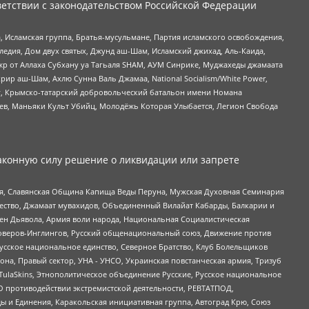
етствии с законодательством Российской Федерации
 Исламская группа, Братья-мусульмане, Партия исламского освобождения,
едия, Дом двух святых, Джунд аш-Шам, Исламский джихад, Аль-Каида,
жр от Аллаха Субхану уа Тагьаля SHAM, АУМ Синрике, Муджахеды джамаата
рир аш-Шам, Ахлю Сунна Валь Джамаа, National Socialism/White Power,
рг, Крымско-татарский добровольческий батальон имени Номана
оев, Маньяки Культ Убийц, Молодёжь Которая Улыбается, Легион Свобода
аконную силу решение о ликвидации или запрете
ья, Славянская Община Капища Веды Перуна, Мужская Духовная Семинария
щество, Джамаат мувахидов, Объединенный Вилайат Кабарды, Балкарии и
ден Дьявола, Армия воли народа, Национальная Социалистическая
роверов-Инглингов, Русский общенациональный союз, Движение против
усское национальное единство, Северное Братство, Клуб Болельщиков
а, Правый сектор, УНА - УНСО, Украинская повстанческая армия, Тризуб
 TulaSkins, Этнополитическое объединение Русские, Русское национальное
О противодействии экстремистской деятельности, РЕВТАТПОД,
ы и Единения, Каракольская инициативная группа, Автоград Крю, Союз