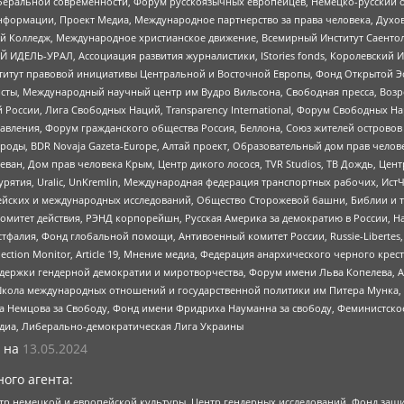
беральной современности, Форум русскоязычных европейцев, Немецко-русский о
формации, Проект Медиа, Международное партнерство за права человека, Духов
 Колледж, Международное христианское движение, Всемирный Институт Саентол
 ИДЕЛЬ-УРАЛ, Ассоциация развития журналистики, IStories fonds, Королевск
r, Институт правовой инициативы Центральной и Восточной Европы, Фонд Открытой Э
ты, Международный научный центр им Вудро Вильсона, Свободная пресса, Возро
России, Лига Свободных Наций, Transparеncy International, Форум Свободных Н
правления, Форум гражданского общества Россия, Беллона, Союз жителей острово
роды, BDR Novaja Gazeta-Europe, Алтай проект, Образовательный дом прав челов
еван, Дом прав человека Крым, Центр дикого лосося, TVR Studios, ТВ Дождь, Це
урятия, Uralic, UnKremlin, Международная федерация транспортных рабочих, Ист
ейских и международных исследований, Общество Сторожевой башни, Библии и тр
омитет действия, РЭНД корпорейшн, Русская Америка за демократию в России, Н
фалия, Фонд глобальной помощи, Антивоенный комитет России, Russie-Libertes, L
lection Monitor, Article 19, Мнение медиа, Федерация анархического черного кр
и гендерной демократии и миротворчества, Форум имени Льва Копелева, American C
г, Школа международных отношений и государственной политики им Питера Мунка
 Немцова за Свободу, Фонд имени Фридриха Науманна за свободу, Феминистско
медиа, Либерально-демократическая Лига Украины
 на
13.05.2024
ого агента:
р немецкой и европейской культуры, Центр гендерных исследований, Фонд защи