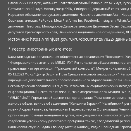
Славянских Сил Руси, Алля-Аят, Благотворительный пансионат Ак Умут, Русск
Патриотический клуб-Новокузнецк/РПК, Сибирский державный союз, Фонд б
Народное объединение русского движения, Народное движение Адат, Народ
Социалистических Районов, Meta Platforms Inc, Facebook, Instagram, Wha
движение, Невоград, Молодежное Демократическое Движение Весна, Верхов
депутатов Красноярского края, Этническое национальное объединение, ЛГ
Источник:
https://minjust.gov.ru/ru/documents/7822/
данные
* Реестр иностранных агентов:
Калининградская региональная общественная организация "Экозащита!-Женсовет", Фонд содействия защите прав и свобод граждан "Общественный вердикт", Фонд "Институт Развития Свободы Информации", Частное учреждение "Информационное агентство МЕМО. РУ", Региональная общественная организация "Общественная комиссия по сохранению наследия академика Сахарова", Фонд поддержки свободы прессы, Санкт-Петербургская общественная правозащитная организация "Гражданский контроль", Межрегиональная общественная организация "Информационно-просветительский центр "Мемориал", Региональный Фонд "Центр Защиты Прав Средств Массовой Информации", с 05.12.2023 Фонд "Центр Защиты Прав Средств массовой информации", Региональная общественная благотворительная организация помощи беженцам и мигрантам "Гражданское содействие", Негосударственное образовательное учреждение дополнительного профессионального образования (повышение квалификации) специалистов "АКАДЕМИЯ ПО ПРАВАМ ЧЕЛОВЕКА", Свердловская региональная общественная организация "Сутяжник", Автономная некоммерческая организация "Центр независимых социологических исследований", Союз общественных объединений "Российский исследовательский центр по правам человека", Региональное общественное учреждение научно-информационный центр "МЕМОРИАЛ", Некоммерческая организация "Фонд защиты гласности", Автономная некоммерческая организация "Институт прав человека", Городская общественная организация "Екатеринбургское общество "МЕМОРИАЛ", Городская общественная организация "Рязанское историко-просветительское и правозащитное общество "Мемориал" (Рязанский Мемориал), Челябинский региональный орган общественной самодеятельности – женское общественное объединение "Женщины Евразии", Челябинский региональный орган общественной самодеятельности "Уральская правозащитная группа", Фонд содействия защите здоровья и социальной справедливости имени Андрея Рылькова, Автономная Некоммерческая Организация "Аналитический Центр Юрия Левады", Автономная некоммерческая организация социальной поддержки населения "Проект Апрель", Региональная общественная организация помощи женщинам и детям, находящимся в кризисной ситуации "Информационно-методический центр "Анна", Фонд содействия развитию массовых коммуникаций и правовому просвещению "Так-так-Так", Фонд содействия устойчивому развитию "Серебряная тайга", Свердловский региональный общественный фонд социальных проектов "Новое время", "Idel.Реалии", Кавказ.Реалии, Крым.Реалии, Телеканал Настоящее Время, Татаро-башкирская служба Радио Свобода (Azatliq Radiosi), Радио Свободная Европа/Радио Свобода (PCE/PC), "Сибирь.Реалии", "Фактограф", Благотворительный фонд помощи осужденным и их семьям, Автономная некоммерческая организация "Институт глобализации и социальных движений", Фонд "В защиту прав заключенных", Частное учреждение "Центр поддержки и содействия развитию средств массовой информации", Пензенский региональный общественный благотворительный фонд "Гражданский союз", "Север.Реалии", Некоммерческая организация Фонд "Правовая инициатива", Общество с ограниченной ответственностью "Радио Свободная Европа/Радио Свобода", Чешское информационное агентство "MEDIUM-ORIENT", Красноярская региональная общественная организация "Мы против СПИДа", Камалягин Денис Николаевич, Маркелов Сергей Евгеньевич, Пономарев Лев Александрович, Савицкая Людмила Алексеевна, Автоно