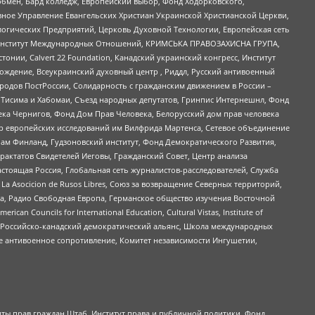
бмен, Бард колледж, Европейский выбор, Фонд Ходорковского,
ное Управление Евангельских Христиан Украинской Христианской Церкви,
огических Предприятий, Церковь Духовной Технологии, Европейская сеть
ий Институт Международных Отношений, КРИМСЬКА ПРАВОЗАХИСНА ГРУПА,
стонии, Calvert 22 Foundation, Канадский украинский конгресс, Институт
ждение, Всеукраинский духовный центр , Риддл, Русский антивоенный
ародов ПостРоссии, Солидарность с гражданским движением в России –
в Тисима и Хабомаи, Съезд народных депутатов, Гринпис Интернешнл, Фонд
ека Чернигов, Фонд Дом Прав Человека, Белорусский дом прав человека
нтр европейских исследований им Вилфрида Мартенса, Сетевое объединение
Чам Финланд, Гудзоновский институт, Фонд Демократического Развития,
актатов Свидетелей Иеговы, Гражданский Совет, Центр анализа
астоящая Россия, Глобальная сеть журналистов-расследователей, Служба
a Asocicion de Rusos Libres, Союз за возвращение Северных территорий,
еста, Радио Свободная Европа, Германское общество изучения Восточной
ouncils for International Education, Cultural Vistas, Institute of
, Российско-канадский демократический альянс, Школа международных
е антивоенное сопротивление, Комитет независимости Ингушетии,
ты прав граждан Штаб, Институт права и публичной политики, Фонд