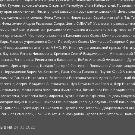
ЧА, Гуманитарное действие, Открытый Петербург, Лига Избирателей, Правовая 
иту прав заключенных, Институт глобализации и социальных движений, Центр 
ужденным и их семьям, Фонд Тольятти, Новое время, Серебряная тайга, Так-Так-
, Фонд имени Андрея Рылькова, Сфера, Центр СИБАЛЬТ, Уральская правозащитна
невосточный центр развития гражданских инициатив и социального партнерства, 
 организаций, Частное учреждение в Калининграде Совета Министров северных 
бирь, Частное учреждение в Санкт-Петербурге Совета Министров Северных Стра
а, Информационное агентство МЕМО. РУ, Институт региональной прессы, Инсти
ч, Дзугкоева Регина Николаевна, Кривенко Сергей Владимирович, Милославски
настасия Евгеньевна, Ривина Анна Валерьевна, Бойко Анатолий Николаевич, Дуг
ошель Ирина Ароновна, Шведов Григорий Сергеевич, Пономарев Лев Александро
ч, Цирульников Борис Альбертович, Гасан Ольга Павловна, Паутов Юрий Анато
Акимова Татьяна Николаевна, Золотарева Екатерина Александровна, Рачинский Я
Сергеевна, Аверин Владимир Анатольевич, Щур Татьяна Михайловна, Щур Никола
Анатольевна, Мельникова Валентина Дмитриевна, Вититинова Елена Владимировн
 Алексеевна, Закс Елена Владимировна, Буртина Елена Юрьевна, Гендель Людмил
рохоров Вадим Юрьевич, Шахова Елена Владимировна, Подузов Сергей Васильеви
й Ефимович, Сухих Дарья Николаевна, Орлов Олег Петрович, Добровольская Анн
нсон Лев Семенович, Локшина Татьяна Иосифовна, Орлов Олег Петрович, Поляк
ые на
24.03.2022