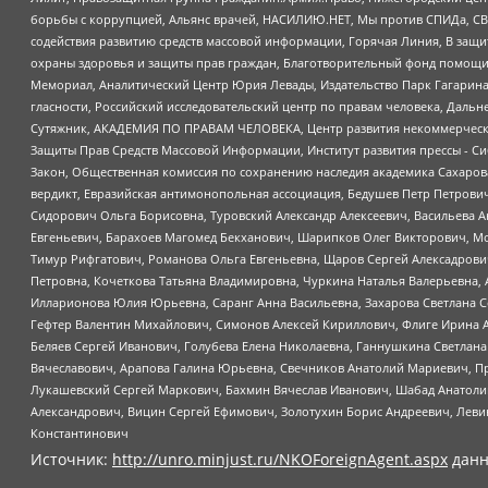
борьбы с коррупцией, Альянс врачей, НАСИЛИЮ.НЕТ, Мы против СПИДа, СВЕ
содействия развитию средств массовой информации, Горячая Линия, В защ
охраны здоровья и защиты прав граждан, Благотворительный фонд помощи ос
Мемориал, Аналитический Центр Юрия Левады, Издательство Парк Гагарина
гласности, Российский исследовательский центр по правам человека, Даль
Сутяжник, АКАДЕМИЯ ПО ПРАВАМ ЧЕЛОВЕКА, Центр развития некоммерческих
Защиты Прав Средств Массовой Информации, Институт развития прессы - Си
Закон, Общественная комиссия по сохранению наследия академика Сахаров
вердикт, Евразийская антимонопольная ассоциация, Бедушев Петр Петрови
Сидорович Ольга Борисовна, Туровский Александр Алексеевич, Васильева А
Евгеньевич, Барахоев Магомед Бекханович, Шарипков Олег Викторович, М
Тимур Рифгатович, Романова Ольга Евгеньевна, Щаров Сергей Алексадрови
Петровна, Кочеткова Татьяна Владимировна, Чуркина Наталья Валерьевна, 
Илларионова Юлия Юрьевна, Саранг Анна Васильевна, Захарова Светлана 
Гефтер Валентин Михайлович, Симонов Алексей Кириллович, Флиге Ирина 
Беляев Сергей Иванович, Голубева Елена Николаевна, Ганнушкина Светлана
Вячеславович, Арапова Галина Юрьевна, Свечников Анатолий Мариевич, П
Лукашевский Сергей Маркович, Бахмин Вячеслав Иванович, Шабад Анатоли
Александрович, Вицин Сергей Ефимович, Золотухин Борис Андреевич, Леви
Константинович
Источник:
http://unro.minjust.ru/NKOForeignAgent.aspx
данн