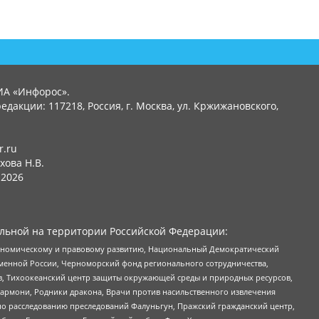
ИА «Инфорос».
едакции: 117218, Россия, г. Москва, ул. Кржижановского,
r.ru
хова Н.В.
2026
льной на территории Российской Федерации:
кономическому и правовому развитию, Национальный Демократический
менной России, Черноморский фонд регионального сотрудничества,
, Тихоокеанский центр защиты окружающей среды и природных ресурсов,
 Хармони, Родники дракона, Врачи против насильственного извлечения
по расследованию преследований Фалуньгун, Пражский гражданский центр,