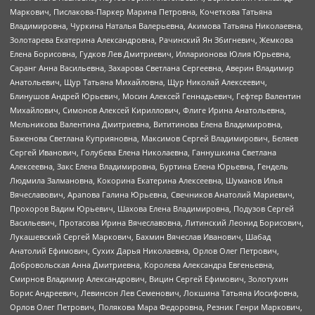
Маркович, Пислакова-Паркер Марина Петровна, Кочеткова Татьяна
Владимировна, Чуркина Наталья Валерьевна, Акимова Татьяна Николаевна,
Золотарева Екатерина Александровна, Рачинский Ян Збигневич, Жемкова
Елена Борисовна, Гудков Лев Дмитриевич, Илларионова Юлия Юрьевна,
Саранг Анна Васильевна, Захарова Светлана Сергеевна, Аверин Владимир
Анатольевич, Щур Татьяна Михайловна, Щур Николай Алексеевич,
Блинушов Андрей Юрьевич, Мосин Алексей Геннадьевич, Гефтер Валентин
Михайлович, Симонов Алексей Кириллович, Флиге Ирина Анатольевна,
Мельникова Валентина Дмитриевна, Вититинова Елена Владимировна,
Баженова Светлана Куприяновна, Максимов Сергей Владимирович, Беляев
Сергей Иванович, Голубева Елена Николаевна, Ганнушкина Светлана
Алексеевна, Закс Елена Владимировна, Буртина Елена Юрьевна, Гендель
Людмила Залмановна, Кокорина Екатерина Алексеевна, Шуманов Илья
Вячеславович, Арапова Галина Юрьевна, Свечников Анатолий Мариевич,
Прохоров Вадим Юрьевич, Шахова Елена Владимировна, Подузов Сергей
Васильевич, Протасова Ирина Вячеславовна, Литинский Леонид Борисович,
Лукашевский Сергей Маркович, Бахмин Вячеслав Иванович, Шабад
Анатолий Ефимович, Сухих Дарья Николаевна, Орлов Олег Петрович,
Добровольская Анна Дмитриевна, Королева Александра Евгеньевна,
Смирнов Владимир Александрович, Вицин Сергей Ефимович, Золотухин
Борис Андреевич, Левинсон Лев Семенович, Локшина Татьяна Иосифовна,
Орлов Олег Петрович, Полякова Мара Федоровна, Резник Генри Маркович,