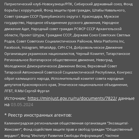
Патриотический клуб-Новокузнецк/РПК, Сибирский державный союз, Фонд
борьбы с коррупцией, Фонд защиты прав граждан, Штабы Навального,
Совет граждан СССР Прикубанского округа г. Краснодара, Мужское
государство, Народное объединение русского движения, Народное
движение Адат, Народный совет граждан РСФСР СССР Архангельской
области, Проект Штурм, Граждане СССР, Держава Союз Советских Светлых
Родов, Совет Советских Социалистических Районов, Meta Platforms Inc,
Facebook, Instagram, WhatsApp, СИЧ-С14, Добровольческое Движение
Организации украинских националистов, Черный Комитет, Татарстанское
Региональное Всетатарское общественное движение, Невоград,
Молодежное Демократическое Движение Весна, Верховный Совет
Татарской Автономной Советской Социалистической Республики, Конгресс
ойрат-калмыцкого народа, Исполнительный комитет совета народных
депутатов Красноярского края, Этническое национальное объединение,
ЛГБТ, Я.МЫ Сергей Фургал
Источник:
https://minjust.gov.ru/ru/documents/7822/
данные
на
03.05.2024
* Реестр иностранных агентов:
Калининградская региональная общественная организация "Экозащита!-Женсовет", Фонд содействия защите прав и свобод граждан "Общественный вердикт", Фонд "Институт Развития Свободы Информации", Частное учреждение "Информационное агентство МЕМО. РУ", Региональная общественная организация "Общественная комиссия по сохранению наследия академика Сахарова", Фонд поддержки свободы прессы, Санкт-Петербургская общественная правозащитная организация "Гражданский контроль", Межрегиональная общественная организация "Информационно-просветительский центр "Мемориал", Региональный Фонд "Центр Защиты Прав Средств Массовой Информации", с 05.12.2023 Фонд "Центр Защиты Прав Средств массовой информации", Региональная общественная благотворительная организация помощи беженцам и мигрантам "Гражданское содействие", Негосударственное образовательное учреждение дополнительного профессионального образования (повышение квалификации) специалистов "АКАДЕМИЯ ПО ПРАВАМ ЧЕЛОВЕКА", Свердловская региональная общественная организация "Сутяжник", Автономная некоммерческая организация "Центр независимых социологических исследований", Союз общественных объединений "Российский исследовательский центр по правам человека", Региональное общественное учреждение научно-информационный центр "МЕМОРИАЛ", Некоммерческая организация "Фонд защиты гласности", Автономная некоммерческая организация "Институт прав человека", Городская общественная организация "Екатеринбургское общество "МЕМОРИАЛ", Городская общественная организация "Рязанское историко-просветительское и правозащитное общество "Мемориал" (Рязанский Мемориал), Челябинский региональный орган общественной самодеятельности – женское общественное объединение "Женщины Евразии", Челябинский региональный орган общественной самодеятельности "Уральская правозащитная группа", Фонд содействия защите здоровья и социальной справедливости имени Андрея Рылькова, Автономная Некоммерческая Организация "Аналитический Центр Юрия Левады", Автономная некоммерческая организация социальной поддержки населения "Проект Апрель", Региональная общественная организация помощи женщинам и детям, находящимся в кризисной ситуации "Информационно-методический центр "Анна", Фонд содействия развитию массовых коммуникаций и правовому просвещению "Так-так-Так", Фонд содействия устойчивому развитию "Серебряная тайга", Свердловский региональный общественный фонд социальных проектов "Новое время", "Idel.Реалии", Кавказ.Реалии, Крым.Реалии, Телеканал Настоящее Время, Татаро-башкирская служба Радио Свобода (Azatliq Radiosi), Радио Свободная Европа/Радио Свобода (PCE/PC), "Сибирь.Реалии", "Фактограф", Благотворительный фонд помощи осужденным и их семьям, Автономная некоммерческая организация "Институт глобализации и социальных движений", Фонд "В защиту прав заключенных", Частное учреждение "Центр поддержки и содействия развитию средств массовой информации", Пензенский региональный общественный благотворительный фонд "Гражданский союз", "Север.Реалии", Некоммерческая организация Фонд "Правовая инициатива", Общество с ограниченной ответственностью "Радио Свободная Европа/Радио Свобода", Чешское информационное агентство "MEDIUM-ORIENT", Красноярская региональная общественная организация "Мы против СПИДа", Камалягин Денис Николаевич, Маркелов Сергей Евгеньевич, Пономарев Лев Александрович, Савицкая Людмила Алексеевна, Автономная некоммерческая организация "Центр по работе с проблемой насилия "НАСИЛИЮ.НЕТ", Межрегиональный профессиональный союз работников здравоохранения "Альянс врачей", Юридическое лицо, зарегистрированное в Латвийской Республике, SIA "Medusa Project" (регистрационный номер 40103797863, дата регистрации 10.06.2014), Некоммерческая организация "Фонд по борьбе с коррупцией", Автономная некоммерческая организация "Институт права и публичной политики", Баданин Роман Сергеевич, Гликин Максим Александрович, Железнова Мария Михайловна, Лукьянова Юлия Сергеевна, Маетная Елизавета Витальевна, Маняхин Петр Борисович, Чуракова Ольга Владимировна, Ярош Юлия Петровна, Юридическое лицо "The Insider SIA", зарегистрированное в Риге, Латвийская Республика (дата регистрации 26.06.2015), являющееся администратором доменного имени интернет-издания "The Insider SIA", https://theins.ru, Постернак Алексей Евгеньевич, Рубин Михаил Аркадьевич, Анин Роман Александрович, Юридическое лицо Istories fonds, зарегистрированное в Латвийской Республике (регистрационный номер 50008295751, дата регистрации 24.02.2020), Великовский Дмитрий Александрович, Долинина Ирина Николаевна, Мароховская Алеся Алексеевна, Шлейнов Роман Юрьевич, Шмагун Олеся Валентиновна, Общество с ограниченной ответственностью "Альтаир 2021", Общество с ограниченной ответственностью "Вега 2021", Общество с ограниченной ответственностью "Главный редактор 2021", Общество с ограниченной ответственностью "Ромашки монолит", Важенков Артем Валерьевич, Ивановская областная общественная организация "Центр гендерных исследований", Гурман Юрий Альбертович, Медиапроект "ОВД-Инфо", Егоров Владимир Владимирович, Жилинский Владимир Александрович, Общество с ограниченной ответственностью "ЗП", Иванова София Юрьевна, Карезина Инна Павловна, Кильтау Екатерина Викторовна, Петров Алексей Викторович, Пискунов Сергей Евгеньевич, Смирнов Сергей Сергеевич, Тихонов Михаил Сергеевич, Общество с ограниченной ответственностью "ЖУРНАЛИСТ-ИНОСТРАННЫЙ АГЕНТ", Арапова Галина Юрьевна, Вольтская Татьяна Анатольевна, Американская компания "Mason G.E.S. Anonymous Foundation" (США), являющаяся владельцем интернет-издания https://mnews.world/, Компания "Stichting Bellingcat", зарегистрированная в Нидерландах (дата регистрации 11.07.2018), Захаров Андрей Вячеславович, Клепиковская Екатерина Дмитриевна, Общество с ограниченной ответственностью "МЕМО", Перл Роман Александрович, Симонов Евгений Алексеевич, Соловьева Елена Анатольевна, Сотников Даниил Владимирович, Сурначева Елизавета Дмитриевна, Автономная некоммерческая организация по защите прав человека и информированию населения "Якутия – Наше Мнение", Общество с ограниченной ответственностью "Москоу диджитал медиа", с 26.01.2023 Общество с ограниченной ответственностью "Чайка Белые сады", Ветошкина Валерия Валерьевна, Заговора Максим Александрович, Межрегиональное общественное движение "Российская ЛГБТ - сеть", Оленичев Максим Владимирович, Павлов Иван Юрьевич, Скворцова Елена Сергеевна, Общество с ограниченной ответственностью "Как бы инагент", Кочетков Игорь Викторович, Общество с ограниченной ответственностью "Честные выборы", Еланчик Олег Александрович, Общество с ограниченной ответственностью "Нобелевский призыв", Гималова Регина Эмилевна, Григорьев Андрей Валерьевич, Григорьева Алина Александровна, Ассоциация по содействию защите прав призывников, альтернативнослужащих и военнослужащих "Правозащитная группа "Гражданин.Армия.Право", Хисамова Регина Фаритовна, Автономная некоммерческая организация по реализации социально-правовых программ "Лилит", Дальневосточное общественное движение "Маяк", Санкт-Петербургская ЛГБТ-инициативная группа "Выход", Инициативная группа ЛГБТ+ "Реверс", Алексеев Андрей Викторович, Бекбулатова Таисия Львовна, Беляев Иван Михайлович, Владыкина Елена Сергеевна, Гельман Марат Александрович, Никульшина Вероника Юрьевна, Толоконникова Надежда Андреевна, Шендерович Виктор Анатольевич, Общество с ограниченной ответственностью "Данное сообщение", Общество с ограниченной ответственностью Издательский дом "Новая глава", Айнбиндер Александра Александровна, Московский комьюнити-центр для ЛГБТ+инициатив, Благотворительный фонд развития филантропии, Deutsche Welle (Германия, Kurt-Schumacher-Strasse 3, 53113 Bonn), Борзунова Мария Михайловна, Воробьев Виктор Викторович, Голубева Анна Львовна, Константинова Алла Михайловна, Малкова Ирина Владимировна, Мурадов Мурад Абдулгалимович, Осетинская Елизавета Николаевна, Понасенков Евгений Николаевич, Ганапольский Матвей Юрьевич, Киселев Евгений Алексеевич, Борухович Ирина Григорьевна, Дремин Иван Тимофеевич, Дубровский Дмитрий Викторович, Красноярская региональная общественная организация поддержки и развития альтернативных образовательных технологий и межкультурных коммуникаций "ИНТЕРРА", Маяковская Екатерина Алексеевна, Фейгин Марк Захарович, Филимонов Андрей Викторович, Дзугкоева Регина Николаевна, Доброхотов Роман Александрович, Дудь Юрий Александрович, Елкин Сергей Владимирович, Кругликов Кирилл Игоревич, Сабунаева Мария Леонидовна, Семенов Алексей Владимирович, Шаинян Карен Багратович, Шульман Екатерина Михайловна, Асафьев Артур Валерьевич, Вахштайн Виктор Семенович, Венедиктов Алексей Алексеевич, Лушникова Екатерина Евгеньевна, Волков Леонид Михайлович, Невзоров Александр Глебович, Пархоменко Сергей Борисович, Сироткин Ярослав Николаевич, Кара-Мурза Владимир Владимирович, Баранова Наталья Владимировна, Гозман Леонид Яковлевич, Кагарлицкий Борис Юльевич, Климарев Михаил Валерьевич, Милов Владимир Станиславович, Автономная некоммерческая организация Краснодарский центр современного искусства "Типография", Моргенштерн Алишер Тагирович, Соболь Любовь Эдуардовна, Общество с ограниченной ответственностью "ЛИЗА НОРМ", Каспаров Гарри Кимович, Ходорковский Михаил Борисович, Общество с ограниченной ответственностью "Апрельские тезисы", Данилович Ирина Брониславовна, Кашин Олег Владимирович, Петров Николай Владимирович, Пивоваров Алексей Владимирович, Соколов Михаил Владимирович, Цветкова Юлия Владимировна, Чичваркин Евгений Александрович, Комитет против пыток/Команда против пыток, Общество с ограниченной ответственностью "Первый научный", Общество с ограниченной ответственностью "Вертолет и ко", Белоцерковская Вероника Борисовна, Кац Максим Евгеньевич, Лазарева Татьяна Юрьевна, Шаведдинов Руслан Табризович, Яшин Илья Валерьевич, Общество с ограниченной ответственностью "Иноагент ААВ", Алешковский Дмитрий Петрович, Альбац Евгения Марковна, Быков Дмитрий Львович, Галямина Юлия Евгеньевна, Лойко Сергей Леонидович, Мартынов Кирилл Константинович, Медведев Сергей Александрович, Крашенинников Федор Геннадиевич, Гордеева Катерина Вл