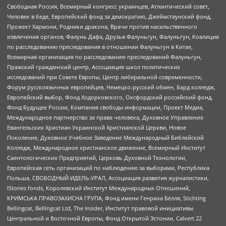
Свободная Россия, Всемирный конгресс украинцев, Атлантический совет,
Человек в беде, Европейский фонд за демократию, Джеймстаунский фонд,
Прожект Хармони, Родники дракона, Врачи против насильственного
извлечения органов, Фалунь Дафа, Друзья Фалуньгун, Фалуньгун, Коалиция
по расследованию преследования в отношении Фалуньгун в Китае,
Всемирная организация по расследованию преследований Фалуньгун,
Пражский гражданский центр, Ассоциация школ политических
исследований при Совете Европы, Центр либеральной современности,
Форум русскоязычных европейцев, Немецко-русский обмен, Бард колледж,
Европейский выбор, Фонд Ходорковского, Оксфордский российский фонд,
Фонд Будущее России, Компания свободы информации, Проект Медиа,
Международное партнерство за права человека, Духовное Управление
Евангельских Христиан Украинской Христианской Церкви, Новое
Поколение, Духовное Учебное Заведение Международный Библейский
Колледж, Международное христианское движение, Всемирный Институт
Саентологических Предприятий, Церковь Духовной Технологии,
Европейская сеть организаций по наблюдению за выборами, Республика
Польша, СВОБОДНЫЙ ИДЕЛЬ-УРАЛ, Ассоциация развития журналистики,
IStories fonds, Королевский Институт Международных Отношений,
КРИМСЬКА ПРАВОЗАХИСНА ГРУПА, Фонд имени Генриха Бёлля, Stichting
Bellingcat, Bellingcat Ltd, The Insider, Институт правовой инициативы
Центральной и Восточной Европы, Фонд Открытой Эстонии, Calvert 22