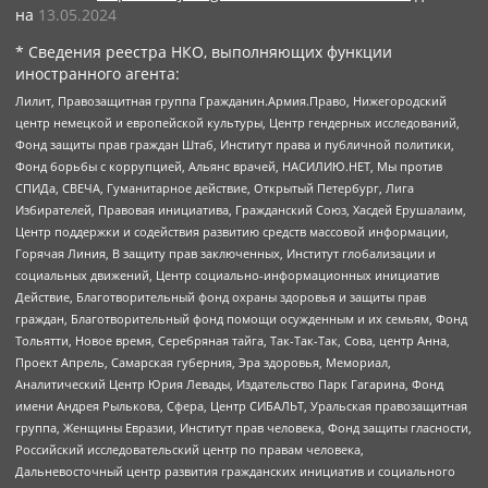
на
13.05.2024
* Сведения реестра НКО, выполняющих функции
иностранного агента:
Лилит, Правозащитная группа Гражданин.Армия.Право, Нижегородский
центр немецкой и европейской культуры, Центр гендерных исследований,
Фонд защиты прав граждан Штаб, Институт права и публичной политики,
Фонд борьбы с коррупцией, Альянс врачей, НАСИЛИЮ.НЕТ, Мы против
СПИДа, СВЕЧА, Гуманитарное действие, Открытый Петербург, Лига
Избирателей, Правовая инициатива, Гражданский Союз, Хасдей Ерушалаим,
Центр поддержки и содействия развитию средств массовой информации,
Горячая Линия, В защиту прав заключенных, Институт глобализации и
социальных движений, Центр социально-информационных инициатив
Действие, Благотворительный фонд охраны здоровья и защиты прав
граждан, Благотворительный фонд помощи осужденным и их семьям, Фонд
Тольятти, Новое время, Серебряная тайга, Так-Так-Так, Сова, центр Анна,
Проект Апрель, Самарская губерния, Эра здоровья, Мемориал,
Аналитический Центр Юрия Левады, Издательство Парк Гагарина, Фонд
имени Андрея Рылькова, Сфера, Центр СИБАЛЬТ, Уральская правозащитная
группа, Женщины Евразии, Институт прав человека, Фонд защиты гласности,
Российский исследовательский центр по правам человека,
Дальневосточный центр развития гражданских инициатив и социального