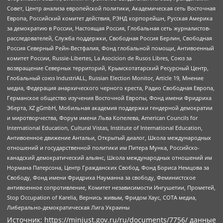
Совет, Центр анализа европейской политики, Академическая сеть Восточная
Европа, Российский комитет действия, РЭНД корпорейшн, Русская Америка
за демократию в России, Настоящая Россия, Глобальная сеть журналистов-
расследователей, Служба поддержки, Свободная Россия Берлин, Свободная
Россия Северный Рейн-Вестфалия, Фонд глобальной помощи, Антивоенный
комитет России, Russie-Libertes, La Asocicion de Rusos Libres, Союз за
возвращение Северных территорий, Крымскотатарский Ресурсный Центр,
Глобальный союз IndustriALL, Russian Election Monitor, Article 19, Мнение
медиа, Федерация анархического черного креста, Радио Свободная Европа,
Германское общество изучения Восточной Европы, Фонд имени Фридриха
Эберта, XZ gGmbH, Мобильная академия поддержки гендерной демократии
и миротворчества, Форум имени Льва Копелева, American Councils for
International Education, Cultural Vistas, Institute of International Education,
Антивоенное движение Антальи, Открытый диалог, Школа международных
отношений и государственной политики им Питера Мунка, Российско-
канадский демократический альянс, Школа международных отношений им
Нормана Патерсона, Центр Гражданских Свобод, Фонд Бориса Немцова за
Свободу, Фонд имени Фридриха Науманна за свободу, Феминистское
антивоенное сопротивление, Комитет независимости Ингушетии, Прометей,
Stop Occupation of Karelia, Вернись живым, Фридом Хаус, СОТА медиа,
Либерально-демократическая Лига Украины
Источник:
https://minjust.gov.ru/ru/documents/7756/
данные