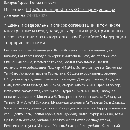
Захаров Герман Константинович
Источник:
http://unro.minjust.ru/NKOForeignAgent.aspx
данные на
24.03.2022
* Единый федеральный список организаций, в том числе
иностранных и международных организаций, признанных
в соответствии с законодательством Российской Федерации
террористическими:
Высший военный Маджлисуль Шура Объединенных сил моджахедов
Кавказа, Конгресс народов Ичкерии и Дагестана, База, Асбат аль-Ансар,
Священная война, Исламская группа, Братья-мусульмане, Партия
исламского освобождения, Лашкар-И-Тайба, Исламская группа, Движение
Талибан, Исламская партия Туркестана, Общество социальных реформ,
Общество возрождения исламского наследия, Дом двух святых, Джунд аш-
Шам, Исламский джихад, Аль-Каида, Имарат Кавказ, АБТО, Правый сектор,
Исламское государство, Джабха аль-Нусра ли-Ахль аш-Шам, Народное
ополчение имени К. Минина и Д. Пожарского, Аджр от Аллаха Субхану уа
Тагьаля SHAM, АУМ Синрике, Муджахеды джамаата Ат-Тавхида Валь-Джихад,
Чистопольский Джамаат, Рохнамо ба суи давлати исломи, Террористическое
сообщество Сеть, Катиба Таухид валь-Джихад, Хайят Тахрир аш-Шам, Ахлю
Сунна Валь Джамаа, National Socialism/White Power, Артподготовка,
Религиозная группа “Джамаат “Красный пахарь”, Колумбайн, Хатлонский