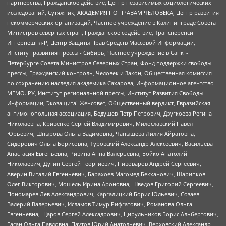
партнерства, Гражданское действие, Центр независимых социологических
исследований, Сутяжник, АКАДЕМИЯ ПО ПРАВАМ ЧЕЛОВЕКА, Центр развития
некоммерческих организаций, Частное учреждение в Калининграде Совета
Министров северных стран, Гражданское содействие, Трансперенси
Интернешнл-Р, Центр Защиты Прав Средств Массовой Информации,
Институт развития прессы - Сибирь, Частное учреждение в Санкт-
Петербурге Совета Министров Северных Стран, Фонд поддержки свободы
прессы, Гражданский контроль, Человек и Закон, Общественная комиссия
по сохранению наследия академика Сахарова, Информационное агентство
МЕМО. РУ, Институт региональной прессы, Институт Развития Свободы
Информации, Экозащита!-Женсовет, Общественный вердикт, Евразийская
антимонопольная ассоциация, Бедушев Петр Петрович, Дзугкоева Регина
Николаевна, Кривенко Сергей Владимирович, Милославский Павел
Юрьевич, Шнырова Ольга Вадимовна, Чанышева Лилия Айратовна,
Сидорович Ольга Борисовна, Туровский Александр Алексеевич, Васильева
Анастасия Евгеньевна, Ривина Анна Валерьевна, Бойко Анатолий
Николаевич, Дугин Сергей Георгиевич, Пивоваров Андрей Сергеевич,
Аверин Виталий Евгеньевич, Барахоев Магомед Бекханович, Шарипков
Олег Викторович, Мошель Ирина Ароновна, Шведов Григорий Сергеевич,
Пономарев Лев Александрович, Каргалицкий Борис Юльевич, Созаев
Валерий Валерьевич, Исламов Тимур Рифгатович, Романова Ольга
Евгеньевна, Щаров Сергей Алексадрович, Цирульников Борис Альбертович,
Гасан Ольга Павловна, Паутов Юрий Анатольевич, Верховский Александр