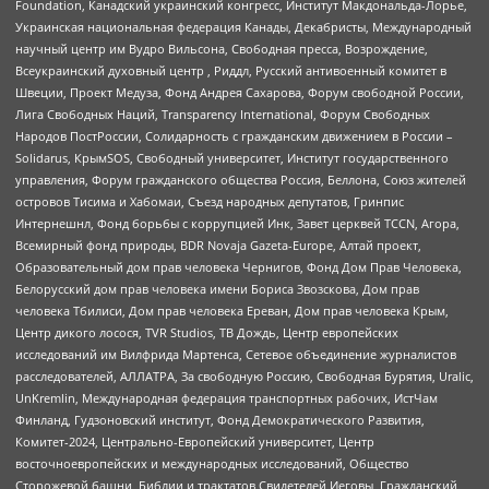
Foundation, Канадский украинский конгресс, Институт Макдональда-Лорье,
Украинская национальная федерация Канады, Декабристы, Международный
научный центр им Вудро Вильсона, Свободная пресса, Возрождение,
Всеукраинский духовный центр , Риддл, Русский антивоенный комитет в
Швеции, Проект Медуза, Фонд Андрея Сахарова, Форум свободной России,
Лига Свободных Наций, Transparеncy International, Форум Свободных
Народов ПостРоссии, Солидарность с гражданским движением в России –
Solidarus, КрымSOS, Свободный университет, Институт государственного
управления, Форум гражданского общества Россия, Беллона, Союз жителей
островов Тисима и Хабомаи, Съезд народных депутатов, Гринпис
Интернешнл, Фонд борьбы с коррупцией Инк, Завет церквей TCCN, Агора,
Всемирный фонд природы, BDR Novaja Gazeta-Europe, Алтай проект,
Образовательный дом прав человека Чернигов, Фонд Дом Прав Человека,
Белорусский дом прав человека имени Бориса Звозскова, Дом прав
человека Тбилиси, Дом прав человека Ереван, Дом прав человека Крым,
Центр дикого лосося, TVR Studios, ТВ Дождь, Центр европейских
исследований им Вилфрида Мартенса, Сетевое объединение журналистов
расследователей, АЛЛАТРА, За свободную Россию, Свободная Бурятия, Uralic,
UnKremlin, Международная федерация транспортных рабочих, ИстЧам
Финланд, Гудзоновский институт, Фонд Демократического Развития,
Комитет-2024, Центрально-Европейский университет, Центр
восточноевропейских и международных исследований, Общество
Сторожевой башни, Библии и трактатов Свидетелей Иеговы, Гражданский