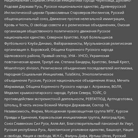
Национальная Социалистическая Инициатива города Череповца, Духовно-
Родовая Держава Русь, Русское национальное единство, Древнерусской
Инглистической церкви Православных Староверов-Инглингов, Русский
общенациональный союз, Движение против нелегальной иммиграции,
Кровь и Честь, О свободе совести и о религиозных объединениях, Омская
организация общественного политического движения Русское
национальное единство, Северное Братство, Клуб Болельщиков
Футбольного Клуба Динамо, Файзрахманисты, Мусульманская религиозная
организация п. Боровский, Община Коренного Русского народа
Щелковского района, Правый сектор, УНА - УНСО, Украинская
повстанческая армия, Тризуб им. Степана Бандеры, Братство, Белый Крест,
Misanthropic division, Религиозное объединение последователей инглиизма,
Народная Социальная Инициатива, TulaSkins, Этнополитическое
объединение Русские, Русское национальное объединение Атака, Мечеть
Мирмамеда, Община Коренного Русского народа г. Астрахани, ВОЛЯ,
Меджлис крымскотатарского народа, Рубеж Севера, ТОЙС, О
противодействии экстремистской деятельности, РЕВТАТПОД, Артподготовка,
Штольц, В честь иконы Божией Матери Державная, Сектор 16,
Независимость, Фирма, Молодежная правозащитная группа МПГ, Курсом
Правды и Единения, Каракольская инициативная группа, Автоград Крю,
Союз Славянских Сил Руси, Алля-Аят, Благотворительный пансионат Ак Умут,
Русская республика Русь, Арестантское уголовное единство, Башкорт, Нация
и свобода, Нация и свобода, W.H.С., Фалунь Дафа, Иртыш Ultras, Русский