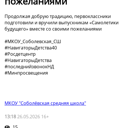
пожеланиями ️
Продолжая добрую традицию, первоклассники
подготовили и вручили выпускникам «Самолетики
будущего» вместе со своими пожеланиями ️
#МКОУ_Соболевская_СШ
#НавигаторыДетства40
#Росдетцентр
#НавигаторыДетства
#последнийзвонокНД
#Минпросвещения
МКОУ "Соболёвская средняя школа"
13:18
26.05.2026 16+
15