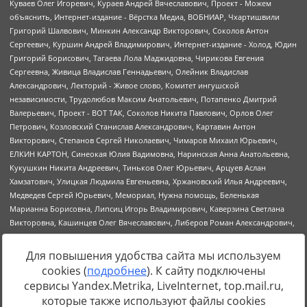
Для повышения удобства сайта мы используем
cookies (
подробнее
). К сайту подключены
Источник:
https://minjust.gov.ru/uploaded/files/reestr-
сервисы Yandex.Metrika, LiveInternet, top.mail.ru,
inostrannyih-agentov-22-03-2024.pdf
данные на
22.03.2024
которые также используют файлы cookies