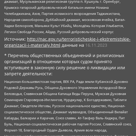
джамаат, Мусульманская религиозная группа п. Кушкуль г. Оренбург,
Крымско-татарский добровольческий батальон имени Номана
Челебиджихана, Азов, Партия исламского возрождения Таджикистана,
Народная самооборона, Дуббайский джамаат, московская ячейка, Батал-
Хаджи Белхороев, Маньяки Культ Убийц, Молодёжь Которая Улыбается,
Легион Свобода России, Айдар, Русский добровольческий корпус
Источник:
http://nac.gov.ru/terroristicheskie-i-ekstremistskie-
organizacii-i-materialy.html
данные на
16.11.2023
* Перечень общественных объединений и религиозных
организаций в отношении которых судом принято
вступившее в законную силу решение о ликвидации или
запрете деятельности:
Национал-большевистская партия, ВЕК РА, Рада земли Кубанской Духовно
Родовой Державы Русь, Община Духовного Управления Асгардской Веси
Беловодья, Славянская Община Капища Веды Перуна, Мужская Духовная
Семинария Староверов-Инглингов, Нурджулар, К Богодержавию, Таблиги
Джамаат, Свидетели Иеговы, Русское национальное единство, Национал-
социалистическое общество, Джамаат мувахидов, Объединенный Вилайат
Кабарды, Балкарии и Карачая, Союз славян, Ат-Такфир Валь-Хиджра, Пит
Буль, Национал-социалистическая рабочая партия России, Славянский союз,
Формат-18, Благородный Орден Дьявола, Армия воли народа,